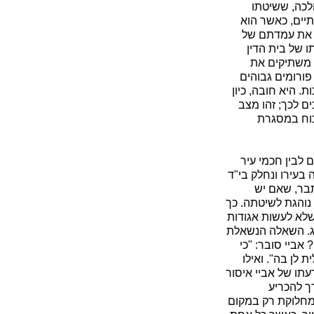
הלכה, ששיטתו
יים, כאשר הוא
ר את עמדתם של
ו של בית הדין
ן משתיקים את
 פורומים גבוהים
ת. היא חובה, כיון
ם לכך; זהו מצב
יכוח במסגרת
 לבין חכמי עיר
בעירו ונחלק בי"ד
סתבר, שאם יש
 נוהגת לשיטתה. כך
שלא לעשות אגודות
הג. השאלה הנשאלת
אביי סובר: "כי
ת לן בה". ואילו
דעתו של אביי איסור
רך להכריע
המחלוקת רק במקום