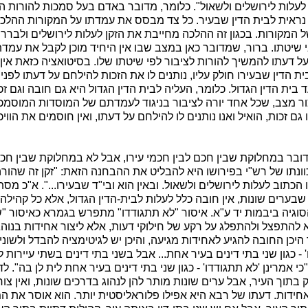
ב לעלות לירושלים ולשאול". כלומר, מדובר באדם בעל סמכות להורות 
 נראית לבית הדין שבעיר. כל צד מבסס את עמדתו על המקורות ההלכת
 המקורות. בכגון זה ההלכה מחייבת את הזקן לעלות לירושלים ולבר
י שיטתו. ברור, שמדובר כאן במצב שבו אין היחיד מוכן לקבל את עמדת
על דעתו להמשיך להורות לציבור לפי שיטתו שלו. בסיטואציה כזאת אי
ית הדין שבעירו חולק עליו, נותנים לו את הזכות להילחם על דעתו לפני
ד בית הדין הגדול. כלומר, העליה לבית הדין הגדול היא גם חובה וגם זכו
צור מצב, שכל אחד יורה לציבור בניגוד לעמדתם של המוסדות המוסמכי
גם זכות, הואיל ואנו נותנים לו להילחם על דעתו, ואין חוסמים את הוו
ובר במחלוקת שבין חכם לבין חכמי עירו, אבל לא במחלוקת שבין חכם
ונתו של רש"י בפירושו היא להבליט את ההבחנה הזאת: "זקן זה שהורה 
ו הכתוב לעלות לירושלים ולשאול. ובאין הוא ובי"ד שבעירו...". א"כ מ
בערים שונות, אין חובה כלל לעלות לבית-הדין הגדול, אלא כל קהילה
וגיה ביבמות יד ע"א. איסור "לא תתגודדו" מתפרש בגמרא כאיסור "
א להתפצל ולהתפלג על רקע של חילוקי דעות, אלא ליצור אחידות בנו
יכן החובה להגיע לאחידות מגיעה, והיכן יש לגיטימציה להבדל ולשוני? 
 - כגון שני בתי דינים בעיר אחת... אבל בשני בתי דינים בשתי עיירות לי
י אמרינן 'לא תתגודדו' - כגון שני בתי דינים בעיר אחת לית לן בה". ל
 בתוך העיר, אבל ערים שונות מותר להן לנהוג בדרכים שונות, ואין צו
 אחידות. דעתו של רבא היא אפילו פלוראליסטית יותר. הוא אוסר את 