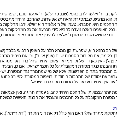
קת בין ר' אלעזר לרב כהנא (שם, פח ע"א). ר' אלעזר סובר, שפרשת 
. הוא מדגיש, שבמסגרת הזאת יש אפשרות, שהחכם היחיד מתבסס על
חכמים היא הסברא. טעמו של ר' אלעזר הוא "שלא ירבו מחלוקות בי
 בכל האופנים האלה נועדה להביא לידי הכרעה את כל המחלוקות האפש
 וכדי להשיג מטרה זו מוכן ר' אלעזר להעדיף את הסברא מן המסורת
ל רב כהנא היא, שפרשת זקן ממרא חלה על האופן הרביעי בלבד (ש
. כלומר, אם מקורות הסמכות שוים (אופן א' וב'), וכן אם היחיד מתב
ן ג') - אין כאן דין של זקן ממרא. האופן היחיד שחל בו דין זקן ממרא
 והבנתו כנגד מסורת המקובלת על כל חכמי ישראל. ואם כן, הבעיה ש
עם הממסד בתחום הפרשנות, אלא של מי שמתמרד נגד המסורת. יש 
רער את יסודה של התרבות היהודית: רציפות המסורת. לפי רב כהנא י
עוד אין היחיד מערער על מסורת מקובלת בישראל.
ת יותר עצמאותו של החכם היחיד להביע עמדה חריגה. ואין עצמאות 
גד מסורת המקובלת על כל החכמים ומעמיד את הבנתו האישית למעלה 
ת
לוקת מתרחשת? האם הוא כולל רק את דיני התורה ("דאורייתא"), או