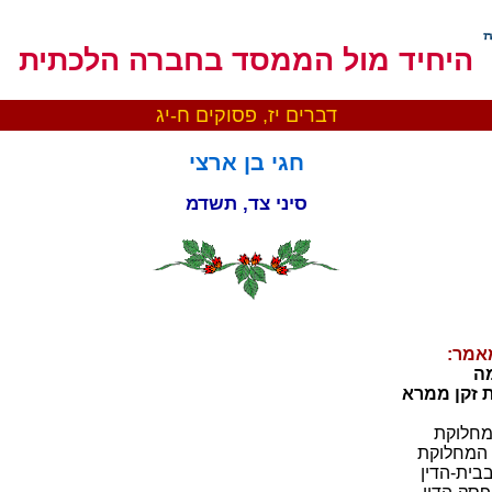
היחיד מול הממסד בחברה הלכתית
דברים יז, פסוקים ח-יג
חגי בן ארצי
סיני צד, תשדמ
אמר:
חלוקת
מחלוקת
בית-הדין