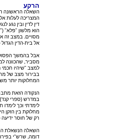
הרקע
השאלה הראשונה היא
המצריכה לעלות אל 
דין לדין ובין נגע ל
הוא מלשון "פלא" ("
מסויים. במצב זה אי
אל בית-הדין הגדול 
אבל בהמשך הפסוק מ
מסביר, שהכוונה למ
למצב "שיהיו חכמי ה
בבירור מצב של מחלו
המחלוקות יותר משאר
הנקודה הזאת מתבררת
במדרש (ספרי קנד): 
לימדתי וכך לימדו ח
מחלוקת בין הזקן הי
רק של חוסר ידיעה כ
השאלה הנשאלת היא:
דומה, שרש"י בפירוש