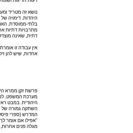
דעות חריגות ושונות
נושא זה מטריד ומע
היהדות. דימויה של
בלתי-ממוסדת. האומ
מתרבויות דתיות אח
דתית, שאינה מוצדק
אין עבודה זו אומרת
אחדות, שיש להן זיקה
פרשת זקן ממרא הי
מערכת המשפט. לפיכ
היהודית. במבט ראש
השתקה גמורה של היח
המדרש (ספרי פיסקה
"אפילו אם אומר לך 
מגלה פנים אחרות, ו