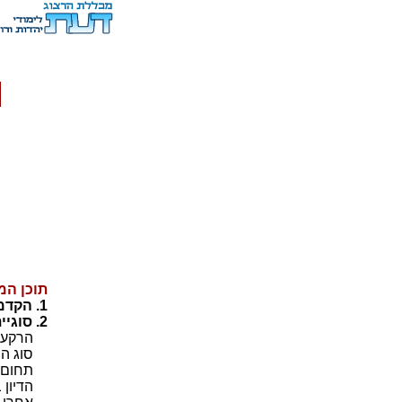
תוכן המ
1. הקדמה
2. סוגיית זקן ממרא
הרקע
סוג המ
תחום ה
הדיון ב