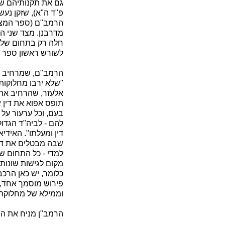
גם את תקנותיהם של
פ"ד ה"א), שזקן נעש
הרמב"ם (ספר המצוו
מדרבנן. מצד שני ה
חלה רק בתחום של ד
לשורש ראשון ספר ה
הרמב"ם, שמרחיב את
"שלא ירבו מחלוקות 
אלעזר, שהרחיב את 
תופס אפוא את דין 
בעם, וכל ערעור ע
להם - לביה"ד הגדול 
דין ומעלתו". האידי
שבה מבטלים את דע
למדי - כל התחום של 
מקום לגישות שונות
כלומר, יש כאן הרכ
פירוש מוסמך אחד, 
וממילא של מחלוקת ב
הרמב"ן מניח את התח