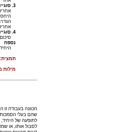
אחרי פ
3. סוגיית "טעו בין דין"
אחריות
היחס לס
הגדרת 
אחריותו
4. סוגיית "למה מזכירין דברי היחיד"
סיכום
נספח
היחיד ב
תמצית:
מילות מ
הכוונה בעבודה זו 
שהם בעלי הסמכות ל
לתופעה של היחיד,
לסבול אותו, או שמ