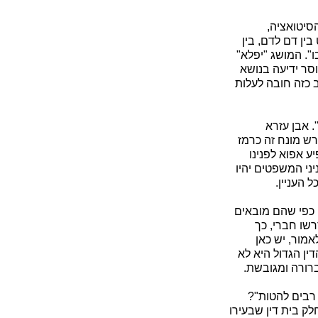
סיטואציה,
ין דם לדם, בין
ו". המושג "יפלא"
וסר ידיעה בנושא
 כזה חובה לעלות
 אבן עזרא
רש מונח זה כרמז
ע אפוא לפנינו
יני המשפטים יהיו
 העניין.
, כפי שהם מובאים
רשו חברי, כך
אמור, יש כאן
ין הגדול היא לא
ברורה ומגובשת.
רבים להטות"?
לק בית דין שבעירו