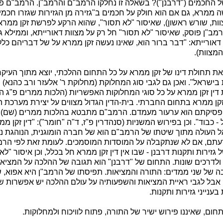
 החכמים ("דרבנן")? בשאלה זו נחלקו הרמב"ם והרמב"ן. הרמב"ם פו
ה ממרא, גם אם הוא חולק על חכמים ב"גזירה מן הגזירות שגזרו חכמי
ת, שורש ראשון), שאיסור "לא תסור", שהוא הרקע לפרשת זקן ממרא,
רמב"ן פוסק, שאיסור "לא תסור" חל רק על מצוות דאורייתא, וממילא 
אורייתא: "דבר ברור הוא, שאינו נעשה זקן ממרא על של דבריהם כלל
מצוות).
 תחולת דינו של זקן ממרא על כל התחום ההלכתי, יוצא מתוך העיקרו
בישראל". ואכן גם לגבי סוג המחלוקת (מחלוקת ר' אלעזר ורב כהנא)
דין זקן ממרא על כל סוגי המחלוקות האפשריות (הלכות ממרים פ"ג ה
זקן ממרא בתחום החברתי. בית-הדין הגדול מצווים על יצירת מערכת 
ל פסיקתם הוא ערעור מעמדם. הרמב"ם מתבטא בהלכות ממרים (שם),
- כבוד". וכן בפירוש המשניות (סנהדרין פ"ז, ד"ה "חומר"): "דין זקן מ
אל העולה מתוך שיטתו של הרמב"ם הוא של חברה הומוגנית, הנוהגת נו
תם, אם לא שנתקבלה על המוסדות המוסמכים. לעומת זאת לפי הרמ
גזירות ותקנות דרבנן - שבו אין דין זקן ממרא חל בכלל, וכן איסור "לא 
 ולדרכים שונות. התחום של "דרבנן" הוא תגובה של ההלכה על המציא
בה של שני ממדים: התורה והמציאות. תפיסתו של הרמב"ן היא אפוא, 
אבל לגבי ראיית המציאות והשפעותיה על עולם ההלכה יש אפשרות של
ענייני גזירות ותקנות.
ום, שאיננו פירוש ישיר של התורה, פתוח לוויכוח ולמחלוקות.