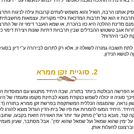
? באיזו מידה ההלכה מוכנה לאפשר ליחיד לנהוג למעשה עפ"י דעותיו 
סיק אותנו הרבה, הואיל והוא משמש לעתים קרובות עילה לניגוח התר
 תרבות זו הוא של תרבות המדכאת גילויי מקוריות, עצמאות מחשבתית 
נם מדינת ההלכה היא כזו בהכרח, או שמא הועבר דימוי זה של התרב
רות אגב טשטוש ההבדלים שבין תרבויות דתיות שונות ויצירת דימוי כ
ת לגבי היהדות?
 לתת תשובה גמורה לשאלה זו, אלא רק לתרום לבירורה ע"י דיון בסוגי
 לנושא הנידון.
2. סוגיית זקן ממרא
א הפרשה הבולטת ביותר בתורה, שבה היחיד מתנגש עם המוסדות ה
ך סוגיה זו יכולה לשמש כנקודת מוצא לבחינת מקומו ומעמדו של הי
ון נראה, שהמגמה הכללית המשתקפת בפרשת זקן ממרא בתורה (דברי
יד. היחיד המעז להמרות את פיו של בית-הדין הגדול מוצא להורג לעינ
 קנד, מובא ברש"י) מחזק עוד יותר את האווירה הזאת בקבעו, שחוב
על ימין שהוא שמאל ועל שמאל שהוא ימין". אבל מסתבר, שעיון מעמיק
ברצוננו להעלות אותן.