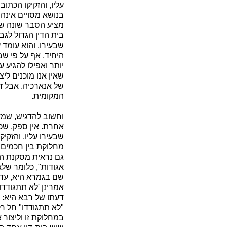
עליו, והזקיקו הכתו
בנושא מסויים אינה
מציע הסבר שונה של
בית הדין הגדול לגב
שבעירו, והוא עומד 
היחיד, אף על פי שב
יותר ואפילו להגיע ע
שאין אנו מוכנים לי
של אנארכיה. אבל זו 
המקומית.
וחשוב להדגיש, שמד
אחרת. אין ספק, שכו
שבעירו עליו, והזקיק
מחלוקת בין חכמים ש
גם נראית מסקנת הס
אגודות", כלומר של
שם בגמרא היא, עד ה
אמרינן 'לא תתגודדו'
דעתו של רבא היא: "כ
"לא תתגודדו" חל רק
במחלוקת זו וליצור