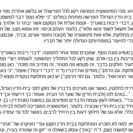
: מהי הסיטואציה המהווה רקע לכל הפרשה? או בלשון אחרת: מהי ה
בית-הדין הגדול? הפרשה פותחת במלים: "כי יפלא ממך דבר למשפט ב
נגע, דברי ריבות בשעריך - וקמת ועלית אל המקום אשר יבחר ה' אלהיך ב
אל תשאל לשמי והוא פלאי"), כלומר העלם וכיסוי. זהו אפוא מצב של ח
ן מחלוקת, אלא זאת סיטואציה של מבוכה וחוסר אונים; וברור, שבמצב
כדי להיעזר במומחיותם הגדולה יותר של חבריו.
ופיע מונח נוסף, שמכניס ממד אחר לתמונה: "דברי ריבות בשעריך".
ריבות בין בני-אדם, שהן רקע לכל התהליך המשפטי, לעומתו רש"י מפ
עיר חולקים בדבר, זה מטמא וזה מטהר, זה מחייב וזה מזכה". כאן מופי
קת. גם הרמב"ן מסיים את דבריו (ד"ה "דברי ריבות") ואומר: "כי בענ
 ההוראות". כלומר, גם לפי הרמב"ן יש כאן מחלוקת כנקודת מוצא לכל
 לחלוטין, כאשר אנו מעיינים בדבריו של הזקן לפני בית-הדין הגדול
"...באים לזה (ולבית הדין) של שער הר הבית, ואומר: כך דרשתי וכך ד
ברי". באותה לשון עצמה הדברים מופיעים גם במשנה (סנהדרין ו ב). ל
חיד ובין בית-הדין שבעירו. כלומר, הסיטואציה המצריכה לעלות לבית-הד
ללי, אלא גם של חילוקי דעות בין היחיד לרבים, כאשר לכל צד עמדה 
 למה לא תוכרע המחלוקת בבית-הדין הקטן עפ"י העיקרון של "אחרי 
ו למשנה (שם, ד"ה "באין") עוסק בשאלה זו: "זקן זה שהורה בעירו, ונח