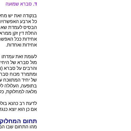
ד.
סברא שמועה
בנקודה זאת יש מחלו
כל ארבע האפשרויות
הבסיס לעמדת שאר ה
החלת דין זקן ממרא
אחידות ככל האפשר,
אחידות ואחדות.
לעומת זאת עמדתו ש
מול סברא של היחיד)
והרבים על סברא (אופ
ומתמרד מכוח סברתו
של יחיד המתווכח 
בתופעה, העלולה לע
מלאה למחלוקת, כל 
לדעת רב כהנא בולט
אם כן הוא יוצא כנ
תחום המחלוק
מהו התחום שבו המח