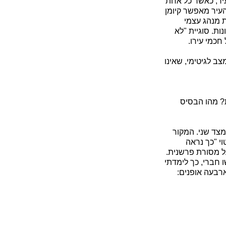
עיר, כאשר כל אחת
העיר מאפשר קיומן
 מנהג עצמי
ות. סוגיית "לא
חכמי עירו.
ב לגיטימי, שאינו
? מהו הבסיס
צד שני. המקור
י "כך נראה
ל מסורת פרשנית.
 חברי, כך לימדתי
ארבעה אופנים: