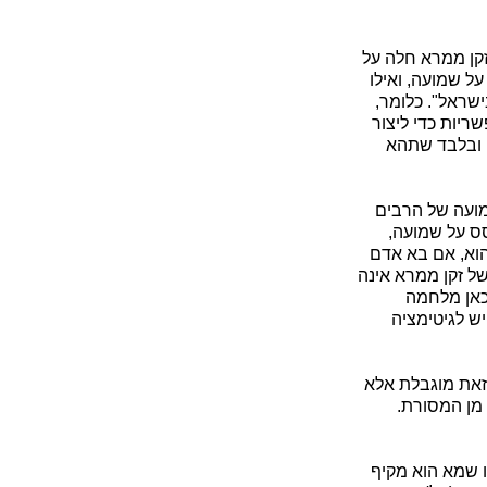
זקן ממרא חלה על
 שמועה, ואילו
שראל". כלומר,
ריות כדי ליצור
, ובלבד שתהא
מועה של הרבים
סס על שמועה,
 הוא, אם בא אדם
ל זקן ממרא אינה
כאן מלחמה
ש לגיטימציה
זאת מוגבלת אלא
מן המסורת.
 שמא הוא מקיף