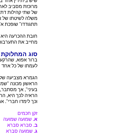
שיש בית-דין אחד בת
מרוכזת מסביב לאחד 
של שתי קהילות דתי
משלה לשיטתו של אות
תתגודדו" שופכת א"
חובת ההכרעה היא ר
מחייב את התערבותו
סוג המחלוקת
ברור אפוא, שהרקע 
לעמתו של כל אחד 
הגמרא מצביעה של ש
הראשון מכונה "שמו
בעיני", אך מסתבר,
הראיה לכך היא, החכ
וכך לימדו חברי". א
זקן חכמים
א.
שמועה שמועה
ב.
סברא סברא
ג.
שמועה סברא