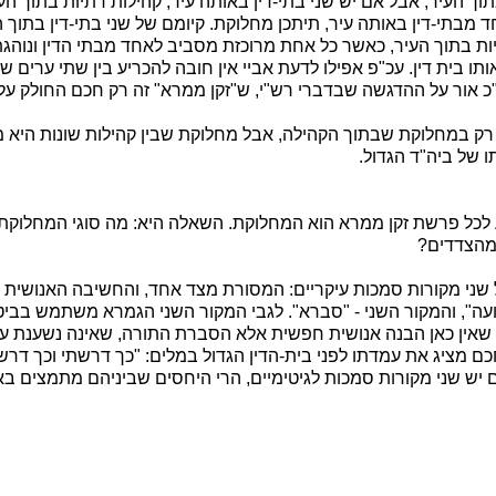
וך העיר, אבל אם יש שני בתי-דין באותה עיר, קהילות דתיות בתוך ה
מבתי-דין באותה עיר, תיתכן מחלוקת. קיומם של שני בתי-דין בתוך 
ות בתוך העיר, כאשר כל אחת מרוכזת מסביב לאחד מבתי הדין ונוהגת
ו בית דין. עכ"פ אפילו לדעת אביי אין חובה להכריע בין שתי ערים שונ
כ אור על ההדגשה שבדברי רש"י, ש"זקן ממרא" זה רק חכם החולק על 
ק במחלוקת שבתוך הקהילה, אבל מחלוקת שבין קהילות שונות היא מצ
 של ביה"ד הגדול.
לכל פרשת זקן ממרא הוא המחלוקת. השאלה היא: מה סוגי המחלוקת
מהצדדים?
ני מקורות סמכות עיקריים: המסורת מצד אחד, והחשיבה האנושית מ
עה", והמקור השני - "סברא". לגבי המקור השני הגמרא משתמש בביטו
 שאין כאן הבנה אנושית חפשית אלא הסברת התורה, שאינה נשענת ע
ם מציג את עמדתו לפני בית-הדין הגדול במלים: "כך דרשתי וכך דרשו
ם יש שני מקורות סמכות לגיטימיים, הרי היחסים שביניהם מתמצים ב