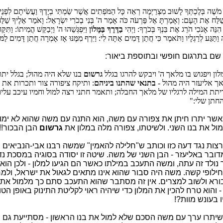
שֶׁה בְּלֶכְתְּךָ לָשׁוּב מִצְרַיְמָה רְאֵה כָּל הַמֹּפְתִים אֲשֶׁר שַׂמְתִּי בְיָדֶךָ וַעֲשִׂיתָם לִפְנֵי 
ַׁלַּח אֶת הָעָם: וְאָמַרְתָּ אֶל פַּרְעֹה כֹּה אָמַר ה' בְּנִי בְכֹרִי יִשְׂרָאֵל: וָאֹמַר אֵלֶיךָ שַׁלַּח א
ֹ הִנֵּה אָנֹכִי הֹרֵג אֶת בִּנְךָ בְּכֹרֶךָ: וַיְהִי
בַדֶּרֶךְ בַּמָּלוֹן
וַיִּפְגְּשֵׁהוּ ה' וַיְבַקֵּשׁ הֲמִיתוֹ: וַתִּק
וַתַּגַּע לְרַגְלָיו וַתֹּאמֶר כִּי חֲתַן דָּמִים אַתָּה לִי: וַיִּרֶף מִמֶּנּוּ אָז אָמְרָה חֲתַן דָּמִים לַמ
תן שם בתרגום חופשי ובתוספת ביאור:
לון ויפגוש בו מלאך ה' ויבקש להרגו בגלל
גרשום
בנו שלא היה מהול; בגלל יתר
אך אליעזר היה מהול -
בתנאי שהתנו ביניהם
: ותיקח ציפורה צור ותכרות את 
תת המילה לרגליו של מלאך החבלה; ותאמר חתני רצה למול וחמיו עיכב עליו
החתן שלי:"
שר יתרו חיתן את צפורה עם משה, הוא התנה עם משה שהוא לא ימול
ול את בנו השני. ולשיטתו, צפורה מלה במלון את
גרשום
הבן הבכור!!
רצות נגד דעה כזו וכותב ש"חלילה להאמין" שמשה רבנו אבי-הנביאים ה
דובר באליעזר - הבן השני של משה. שיטה זו יסודה בסוגיה במסכת נדר
ולד זה עתה, ומשה התעכב במילתו כאשר הם הגיעו למלון - ולכן הוא 
לופי קשה. משה היה סבור שהוא אינו מתאים לגאול את ישראל, ולמר
ורא ולשוב למצרים. אין זה מסתבר שהוא התעכב סתם כך מלמול את 
 והוא טרח להכין את המלון כדי שיהיה ראוי לקליטת התינוק באופן הטו
ו בעונש מוות?!
 שיתרו ערך עם משה הסכם שלא למול את בנו הראשון - מסתייעת גם 