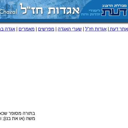
אתר דעת
|
אגדות חז"ל
|
שערי האגדה
|
מפרשים
|
מאמרים
|
אגדה ברא
בתורה מסופר שכאשר 
משה (או את בנו); 