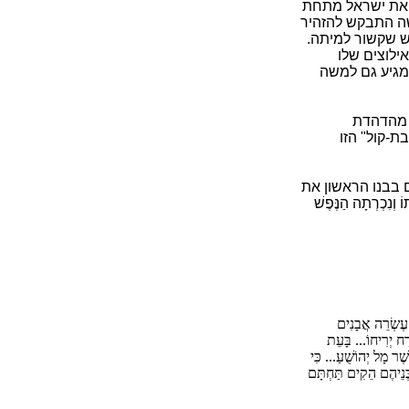
 את ישראל מתחת
משה התבקש להזהיר
ונש שקשור למיתה.
ילוצים שלו
 מגיע גם למשה
זו מהדהדת
-קול" הזו
 בבנו הראשון את
ִכְרְתָה הַנֶּפֶשׁ
ם עֶשְׂרֵה אֲבָנִים
ִזְרַח יְרִיחוֹ... בָּעֵת
שֶׁר מָל יְהוֹשֻׁעַ... כִּי
ְּנֵיהֶם הֵקִים תַּחְתָּם