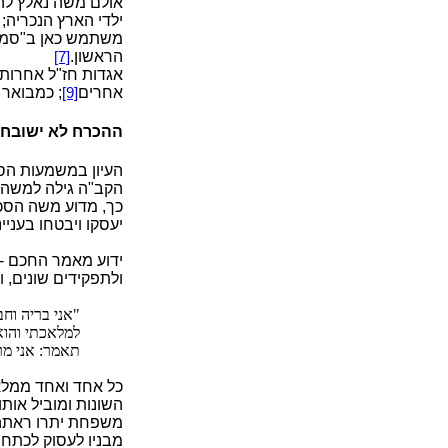
אולם משה נאלץ לה
ילדי הארץ הנכריה; 
משתמש כאן ב"סמל"
הראשון.
[7]
אגדות חז"ל אחרות 
אחרים
; כמבואר 
[9]
ההכרח לא ישובח ו
העיון במשמעות הס
הקב"ה גילה למשה ול
כך, מדוע משה הסכים
יעסקו ויבטחו בעניינ
ידוע מאמר החכם - 
ולתפקידים שונים, ו
"אני בריה וח
למלאכתי והוא
תאמר: אני מר
כל אחד ואחד ממלא
השונות ומוביל אות
משפחת יתרו ראתה 
מבניו לעסוק לכתחי