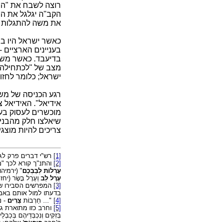
רוצה לשבח את "ההכ
הקב"ה יגלגל את הס
את משה להתגלות בפנ
כאשר ישראל היו במ
בעניינים הארציים -
בדיעבד. כאשר משה 
מצב של "לכתחילה". 
ישראל; כלומר לחזו
רגע הכניסה של משה
אידיאל". האידיאל צ
מוכשרים לעסוק בענ
שיאלצו חלק מהבנים
צריכים להיות מוצגי
[1]
רש"י דברים פרק לג 
[2]
והתנ"ך קורא לכך "מ
עָרְלוֹת לְבַבְכֶם
" (ירמיהו
עֶרֶל לֵב
וְעֶרֶל בָּשָׂר (י
[3]
המפרשים הסבירו ש
בדעתו למול אותם באמ
[4]
"... חַרְבוֹת
צֻרִים
- נ
[5]
וחרב כזו מתוארת גם 
בְּזִקִּים וְנִכְבְּדֵיהֶם בְּכַבְל