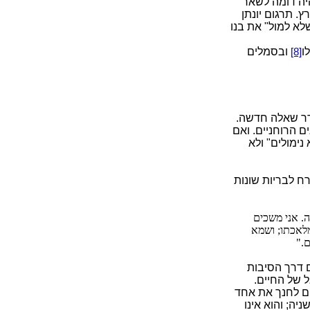
יה דומה לשאר
. תרגום יונתן
א למול" את בנו
ו
ובסמלים
[8]
רר שאלה חדשה.
ם הרוחניים. ואם
נימולים" ולא
ח לבריות שונות
ה. אני משכים
מלאכתו; ושמא
ם."
 דרך הסיבות
ל של החיים.
ים לחנך את אחד
ה; והוא אינו