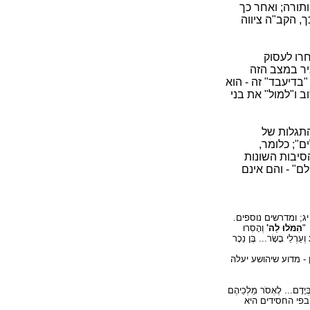
תורה; ואחר כך
, הקב"ה ציווה
חרו לעסוק
כיר במצב הזה
בדיעבד" זה - הוא
ב ו"למול" את בני
התגלות של
ם"; כלומר,
סיבות השונות
ם" - והם אינם
; ומדרשים נוספים.
"
הִמֹּלוּ לַה'
וְהָסִרוּ
וְעַרְלֵי בָשָׂר... בֶּן נֵכָר
- מדוע שיהושע יעלה
ְיָדָם... לֶאְסֹר מַלְכֵיהֶם
את בפי החסידים היא