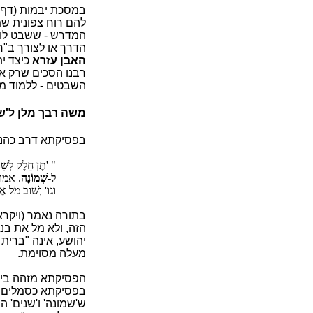
במסכת יבמות (דף 
להם רוח צפונית שמ
המדרש - ששבט לוי
הדרך או לצורך ב"ר
האבן עזרא
כיצד י
רבנו הסכים שרק אח
השבטים - ללמוד מש
משה רבך מלן ל'שב
בפסיקתא דרב כהנא 
" 'תֶּן חֵלֶק לְ
שִׁ
ל
-שְׁמוֹנָה
. אמר
וגו' וְשׁוּב מֹל אֶ
בתורה נאמר (ויקרא יב, 
הזה, ולא מל את בנ
יהושע, אינה "ברית
מעלה מסוימת.
הפסיקתא מזהה בין ה
בפסיקתא כסמלים ניג
ש'שמונה' ו'שנים' 