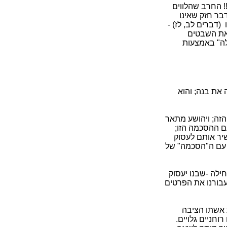
ת!! החרב שהלווים
בר חזק שאינו
(דברים לב, לז) -
את השבטים
לה" באמצעות
 את בנה; והוא
הזה; ויהושע מתאר
ם ההסכמה הזו;
שיר אותם לעסוק
 עם ה"הסכמה" של
ילה -שבנו יעסוק
עבורנו את הפרטים
אשתו הציבה
וחניים גלויים.