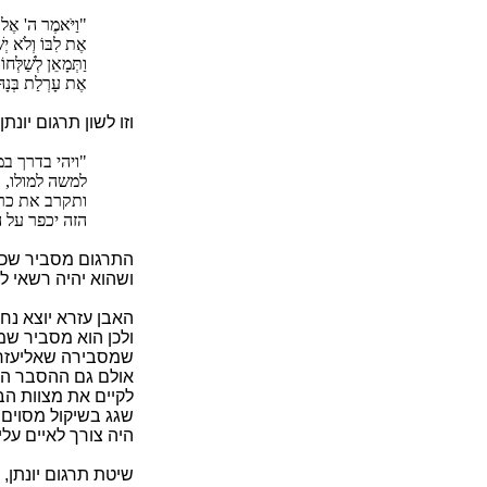
"וַיֹּאמֶר ה' אֶל מֹ
אֶת לִבּוֹ וְלֹא יְש
וַתְּמָאֵן לְשַׁלְּחו
אֶת עָרְלַת בְּנָהּ 
וזו לשון תרגום יונ
"ויהי בדרך במ
למשה למולו, 
ותקרב את כרי
הזה יכפר על 
התרגום מסביר שכא
ושהוא יהיה רשאי למ
האבן עזרא יוצא נח
ולכן הוא מסביר שמ
שמסבירה שאליעזר נ
אולם גם ההסבר החי
לקיים את מצוות הב
שגג בשיקול מסוים -
היה צורך לאיים עלי
שיטת תרגום יונתן,