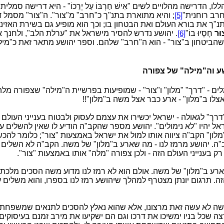
 הדרישה מהלויים לשים "אִישׁ חַרְבּוֹ עַל יְרֵכוֹ" - היא דרישה סמלי
חרב רוחנית"
; והיא מתוארת בתנ"ך כ"חרב" מ"צור". ה"צור" מסמל ד
[5]
נ"ך את בורא העולם ואת הבטחון בו; וכך הוא מופיע גם בשירת האזינו
וּר
חָסָיוּ בוֹ"
. יהושע נדרש
להסיר מישראל את "ערלת הלב", ולחנך 
[6]
שהביטחון ב"צור" - הוא ה"חרב" שלהם. וספר יהושע מתאר זאת כ"מי
ע וה"מילה" של צפורה
 - "דרך" "מלון" ו"צור" - שמופיעות בפרשיית ה"מילה" שצפורה מלה
ו ב"מלון" - ארע כבר אצל משה ב"מלון"!!
ך" לגאולה - ישראל יכשירו את עצמם לעסוק ולבטוח בענייני העולם 
 יהיו "לא נימולים". יהושע מספר שהקב"ה הודיע לו שאין להשלים ע
"מלון" הקב"ה ציווה אותו למול את ישראל באמצעות "צור"; כלומר להכ
"ה. יהושע מרמז לנו - מה שארע ב"מלון" של משה. הקב"ה לא השלים
ק בענייני העולם הזה - ולכן צפורה "מלה" אותו באמצעות "צור".
ארע ב"מלון" של משה. אולם הוא לא רמז לנו מדוע משה הסכים מלכתח
הזה. תרגום יונתן מצטרף למהלך שיהושע רמז לנו בספרו, והוא משלים 
 לא עשה זאת מרצונו, אלא שהוא נאלץ להסכים לתנאים שמשפחת 
ה שכל בניו ימשיכו את דרכו וגם הם ישקיעו את מירב זמנם בעיסוקים ר