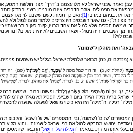
עב) נאמר שבני ישראל לא מלו עצמם ב"דרך" מפני חולשת המסע, או
רפאת את הנימולים. אולם הדברים אינם מובנים; רש"י והרד"ק כותב
 מלו את בניהם במדבר
; ואם כך תמוה, כשם ששבט לוי מלו עצמם 
[1]
וח צפונית"; - גם שאר השבטים היו צריכים ללמוד מהם למול ולא לחש
תכן שמשה הסכים שלא למול את אחד מבניו, קשה כאן ביתר שאת!! כי
ד מן השבטים יהיה נימול - ושאר השבטים לא יהיו נימולים?! מדוע
בט לוי?!
עה' ואת מוהלן ל'שמונה'
(מנדלבוים, כח) מבואר שלמילת ישראל בגלגל יש משמעות פנימית. וז
בְעָה
' (קהלת יא, ב) - זה דור שמל משה ל-
שִׁבְעָה
, 'וְגַם
לִשְׁמוֹנָה'
(שם) - זה דור
 לו הקב"ה, משה רבך מלן ל-
שִׁבְעָה
ואת מוהלן ל
-שְׁמוֹנָה
;
שנאמר 'בָּעֵת הַהִיא א
ת בְּנֵי יִשְׂרָאֵל
שֵׁנִית
' (יהושע ה, ב). לברית
'שֵׁנִית'
את מוהלן, לברית
'שְׁלִישִׁית'
א
ג): "וּבַיּוֹם הַשְּׁמִינִי יִמּוֹל בְּשַׂר עָרְלָתוֹ". ופשוט וברור - שמשה רבנ
י ישראל ברית מילה רגילה ביום השביעי. הפסיקתא מגלה שה"מילה" 
 מילה" רגילה. ה"מילה" הזו היא ביטוי מושאל לפעולה שנועדה להכשר
מספרים 'שנים' ו'שמונה', ובין המספרים 'שלוש' ו'שבע'. והקבוצות הל
ודיים. יהושע מתבקש למול את בני ישראל ל'שמונה' - והוא מל אותם '
הם בעלי אותה מהות. במאמר "
המילה של יהושע
" התבאר שהמספרים "ש