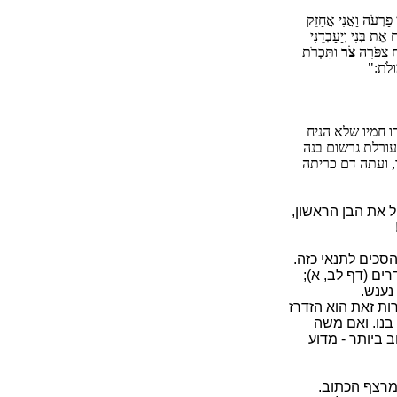
פַרְעֹה וַאֲנִי אֲחַזֵּק
ֶת בְּנִי וְיַעַבְדֵנִי
ַּח צִפֹּרָה
צֹר
וַתִּכְרֹת
ּוּלֹת:"
ו חמיו שלא הניח
עורלת גרשום בנה
, ועתה דם כריתה
 את הבן הראשון,
סכים לתנאי כזה.
ים (דף לב, א);
נענש.
ות זאת הוא הזדרז
בנו. ואם משה
ב ביותר - מדוע
מרצף הכתוב.