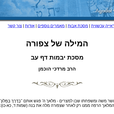
ייה עכשווית
|
מסכת אבות
|
מאמרים נוספים
|
אודות
|
צור קשר
המילה של צפורה
מסכת יבמות דף עב
הרב מרדכי הוכמן
משה ומשפחתו שבו למצרים - מלאך ה' פגש אותם "בַדֶּרֶךְ בַּמָּלוֹן
והמלאך הרפה ממנו רק לאחר שצפורה מלה את בנה (שמות ד, כא-כו):