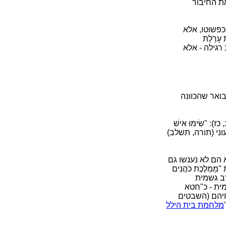
ת החיבור
כפשוטו, אלא
עָרְלַת
רגילה - אלא
ואר שהכוונה
 "שִׂימוּ אִישׁ
מעוני (תורה, תשלב)
 הם לא נענשו גם
לֶכֶת כֹּהֲנִים
רב גשמית
ית - כ"חטא
חיהם (השבטים
מלחמת בית הילל