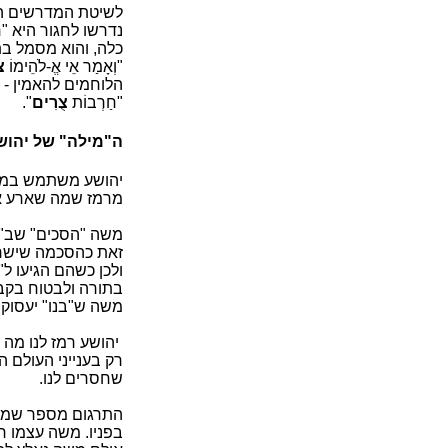
לשיטת המדרשים הללו,
נדרשו לחגור היא "
כלה, והוא מסמל בת
"וְאָמַר אֵי אֱ-לֹהֵימוֹ
צ
הלוחמים להאמין - 
"חַרְבוֹת
צֻרִים
".
ה"מילה" של יהוש
יהושע משתמש במלים
מרמז שמה שארע אצל
משה "הסכים" שב"דר
זאת כהסכמה שישראל
ולכן כשהם הגיעו ל
בתורה ולבטוח בקב
משה ש"בנו" יעסוק ר
יהושע רמז לנו מה 
רק בענייני העולם 
שחסרים לנו.
התרגום מספר שמשה
בפניו. משה עצמו רצ