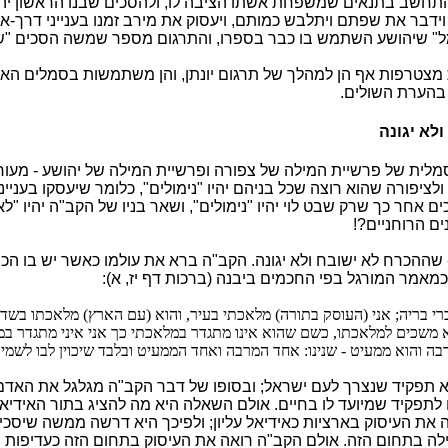
תחשב בתנאים שמשפחת אשתו הציבה לו, ולהסכים שבנו הראשון יה
וידבר את שפתם ויתלבש כמותם, ויעסוק את מירב זמנו בענייני דרך-ארץ
 שיהושע השתמש בו כבר בספרו, והתרגום מספר שמשה הסכים "של
מצטרפות אף הן למהלך של תרגום יונתן, והן משתמשות בסמלים האל
בהערת השולים.
לא יגונה
מלית של פרשיית המילה של צפורה ופרשיית המילה של יהושע - מעו
ציפורה שהוא רוצה שכל בניהם יהיו "נימולים", כלומר שיעסקו בענייני
 אחר כך שרק שבט לוי יהיו "נימולים", ושאר בניו של הקב"ה יהיו "לא 
ים הרוחניים?!
שההכרח לא ישובח ולא יגונה. הקב"ה ברא את עולמו כאשר יש בו הכר
כמאמר המורגל בפי החכמים ביבנה (ברכות דף יז, א):
ברי בריה; אני (העוסק בתורה) מלאכתי בעיר, והוא (עם הארץ) מלאכתו בשד
 משכים למלאכתו, כשם שהוא אינו מתגדר במלאכתי כך אני איני מתגדר ב
בה והוא ממעיט - שנינו: אחד המרבה ואחד הממעיט ובלבד שיכוין לבו לשמי
 תפקיד שנצרך לעם ישראל; ובסופו של דבר הקב"ה מגלגל את האדם
ו לתפקיד שמיועד לו בחיים. אולם השאלה היא מה להציג בתור האידיא
את העיסוק בארציות כאידיאל עליון; ולפיכך היא דרשה ממשה שיסכ
לה בתחום הזה. אולם הקב"ה רואה את העיסוק בתחום הזה כעדיפות שני