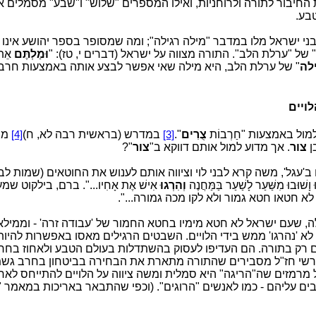
חיבור לתורה ולרוחניות, ואילו המספרים "שלוש" ו"שבע" מסמלים א
בע.
י ישראל מלו במדבר "מילה רגילה"; ומה שמסופר בספר יהושע אינו 
של "ערלת הלב". התורה מצווה על ישראל (דברים י, טז): "
וּמַלְתֶּם
אֵת 
לה
" של ערלת הלב, היא מילה שאי אפשר לבצע אותה באמצעות חרב 
ויים
למול באמצעות "חַרְבוֹת
צֻרִים
".
במדרש (בראשית רבה לא, ח)
מב
[4]
[3]
ן
צור
. אך מדוע למול אותם דווקא ב"
צור
"?
גל', משה קרא לבני לוי וציווה אותם לענוש את החוטאים (שמות לב, כז):
וָשׁוּבוּ מִשַּׁעַר לָשַׁעַר בַּמַּחֲנֶה
וְהִרְגוּ
אִישׁ אֶת אָחִיו...". ברם, בילקוט ש
 לא חטאו חטא גמור ולא לקו מכה גמורה...".
ה, שעם ישראל לא חטא מימיו בחטא החמור של 'עבודה זרה' - וממילא
א 'נהרגו' ממש בידי הלויים. השבטים הרגילים מאסו באפשרות להיות "מַמְ
שעמלים רק בתורה. הם העדיפו לעסוק בהשתדלות בעולם הטבע ולאחוז בח
שי חז"ל מסבירים שהתורה מתארת את הבחירה בביטחון בחרב גשמ
 מרמזים שה"הריגה" היא סמלית ומשה ציווה על הלויים להתייחס לא
ים עליהם - כמו לאנשים "הרוגים". (וכפי שהתבאר באריכות במאמר "