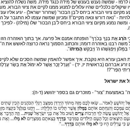
 לרמז - שמשה נענש בעונש של מידה כנגד מידה. משה נשלח להוציא
 שיקולים כלכליים שהיו עלולים למנוע ממנו לקיים את ציווי הבורא. 
ע מקיום ציווי הבורא ביחס ל'בן הבכור' (שחרור ישראל) - יגיע אליו ע
יות - "נאה דורש ונאה מקיים"!! ומכיוון שמשה עצמו לא התגבר על הא
ומשה נמנע מקיום ציווי הבורא ביחס ל'בן הבכור' שלו (מילה) - לפיכך
.
ִי
הֹרֵג
אֶת בִּנְךָ בְּכֹרֶךָ" הופנתה אמנם אל פרעה. אך בתוך האזהרה ה
 משה רבנו באזהרה דומה; והכתוב הסמוך נראה כרוצה לאשש את ה"בת
מָּלוֹן וַיִּפְגְּשֵׁהוּ ה' וַיְבַקֵּשׁ
הֲמִיתוֹ
".
ת האבן עזרא היא נוקבת. איך אפשר להאמין שמשה הסכים שלא לקיים
הם (בראשית יז, יד) - "וְעָרֵל זָכָר אֲשֶׁר לֹא יִמּוֹל אֶת בְּשַׂר עָרְלָתוֹ וְנ
רִיתִי הֵפַר"?!
ל את ישראל
ו"מִילָה" באמצעות "צור" - מוזכרים גם בספר יהושע (ד-ה):
ל יְהוֹשֻׁעַ לֵאמֹר... שְׂאוּ לָכֶם מִזֶּה מִתּוֹךְ הַיַּרְדֵּן מִמַּצַּב רַגְלֵי הַכֹּהֲנִים הָכִין שְׁתֵּי
תָם עִמָּכֶם וְהִנַּחְתֶּם אוֹתָם
בַּמָּלוֹן
אֲשֶׁר תָּלִינוּ בוֹ הַלָּיְלָה: ...
וַיַּחֲנוּ בַּגִּלְגָּל בִּקְצֵה מ
ֶל יְהוֹשֻׁעַ עֲשֵׂה לְךָ חַרְבוֹת
צֻרִים
וְשׁוּב מֹל אֶת בְּנֵי יִשְׂרָאֵל
שֵׁנִית
... וְזֶה הַדָּבָר אֲ
עָם הַיֹּצְאִים וְכָל הָעָם הַיִּלֹּדִים בַּמִּדְבָּר
בַּדֶּרֶךְ
בְּצֵאתָם מִמִּצְרַיִם
לֹא מָלוּ
... וְאֶת ב
ַ כִּי עֲרֵלִים הָיוּ כִּי
לֹא מָלוּ
אוֹתָם
בַּדָּרֶךְ
..."