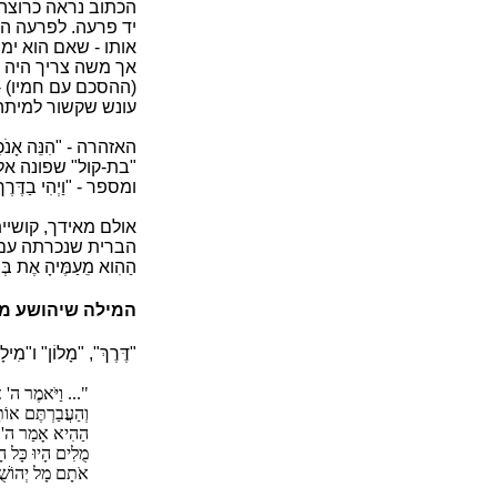
הכתוב נראה כרוצה
יד פרעה. לפרעה היו
אותו - שאם הוא ימנ
אך משה צריך היה לה
(ההסכם עם חמיו) - 
עונש שקשור למיתה
האזהרה - "הִנֵּה אָנֹכ
"בת-קול" שפונה אל
ומספר - "וַיְהִי בַדֶּרֶךְ בַּ
אולם מאידך, קושיי
הברית שנכרתה עם זרע אבר
הַהִוא מֵעַמֶּיהָ אֶת בְּ
המילה שיהושע מ
"דֶּרֶךְ", "מָלוֹן" 
"... וַיֹּאמֶר ה' אֶ
וְהַעֲבַרְתֶּם אוֹ
הַהִיא אָמַר ה' א
מֻלִים הָיוּ כָּל הָ
אֹתָם מָל יְהוֹשֻׁע