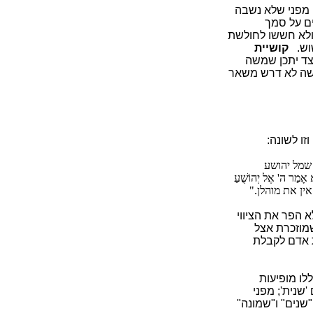
 מפני שלא נשבה
ים על סמך
ולא חששו לחולשת
וש.
קושיית
צד יתכן שמשה
 משה לא דרש משאר
ו לשונה:
 שמל יהושע
ָמַר ה' אֶל יְהוֹשֻׁעַ
ין את מוהלן."
ו לא הפר את הציווי
שמוזכרת אצל
ת אדם לקבלת
לו מופיעות
שנית'; מפני
נים" ו"שמונה"