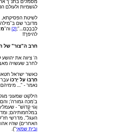
מסמלים בתנ"ך את ה
לגשמיות ולעולם הט
לשיטת הפסיקתא, בנ
מדובר שם ב"מילה" 
לְבַבְכֶם...";
וה"
מי
[2]
להיפך!!
חרב ה"צור" של הל
ה' ציווה את יהושע 
לחרב שעשויה מאב
כאשר ישראל חטאו ב'ע
חַרְבּוֹ עַל יְרֵכוֹ
עִבְרוּ 
נאמר - "... מימיהם
הילקוט שמעוני מגל
ב'מכה גמורה'; והם ל
וְגוֹי קָדוֹשׁ" - 
במלחמותיהם; ומדר
העגל". מדרשי חז"ל
האחרים) שהיו אהוב
ובית שמאי
").