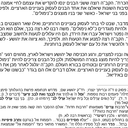
רח". הקב"ה רוצה ששני הבנים ינסו להקדיש את עצמם לחיי אמונה ו
יבות השונות שיאלצו את אחד הבנים לעסוק בעניינים הארציים. ולפיכך
י בני ישראל - כאשר שני בניו מוצגים כ"נימולים".
דבר, שבט לוי בחר לעסוק בעניינים הרוחניים; ואילו שאר השבטים ב
 ולהיות מוגדרים כ"לא נימולים". משה רבנו לא רצה בכך, אולם הוא ה
נפטר וישראל עברו את הירדן, הם היו עלולים לטעות ולחשוב שמצב "
הקב"ה רצה למנוע את הטעות הזו. ולפיכך, הוא ציווה את יהושע - לשו
ר ולהכשיר את כל עם ישראל לעסוק ברוחניות.
 ובניו למצרים, ורגע הכניסה של יהושע וישראל לארץ, מהווים רגעי "
ריך להיות מוצג בצורה המושלמת; ולכן כל הבנים צריכים להיות "נימולי
יינים הרוחניים ובוטחים בבורא העולם. הקב"ה יגלגל לאחר מכן את ה
 לעסוק בעניינים הארציים. אולם דברים אלו הם בגדר "כבשונו של עול
ם באידיאל.
פסוק ט ד"ה ובריתך ינצרו;
רד"ק יהושע שם;
מדרש תנחומא פרשת בהעלותך סימן יג
ילה" פעמים רבות נוספות. "
וּמָל
ה' אֱ-לֹהֶיךָ אֶת
לְבָבְךָ וְאֶת לְבַב זַרְעֶךָ
" (דברים ל, ו);
 ד, ד);
"כָל הַגּוֹיִם עֲרֵלִים וְכָל בֵּית יִשְׂרָאֵל
עַרְלֵי לֵב
" (ירמיהו ט, כה);
בְּנֵי נֵכָר
עַרְלֵי לֵב
חזקאל מד)
"
חַרְבוֹת
צֻרִים
" משמעותו "חרבות חדות". אולם ההסבר הזה קשה מפני שאין זה מובן 
צעות "חרבות כהות"?!
תפרש - גלבין ד
טינרי
". (בראשית רבה לא, ח)
בתהלים (קמט, ה-ט): - "יַעְלְזוּ
חֲסִידִים
בְּכָבוֹד... רוֹמְמוֹת אֵל בִּגְרוֹנָם
וְחֶרֶב
פִּיפִיּוֹת
בּ
ֵי בַרְזֶל...
הָדָר
הוּא לְכָל חֲסִידָיו הַלְלוּ יָהּ". המשורר מתאר כיצד "רוֹמְמוֹת אֵל" שנמצ