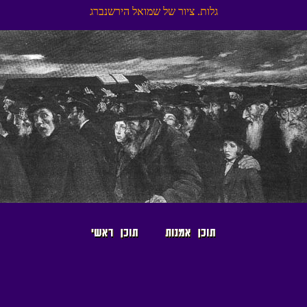
גרבנשריה לאומש לש רויצ .תולג