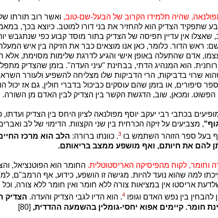
מפולנאה, שהיה תלמידו הקרוב של הבעל-שם-טוב,
ואשר רוב תורתו של 
בע שתפקיד הצדיק הוא להחזיר את בני דורו למוטב. כיוצא בכך, במא
שאצלו אין עדיין תפיסה של הצדיק בתור מוסד קבוע כפי שנתגבש יות
שם: ראש הדור. כלומר, כאן אנו מוצאים כבר את הזיקה בין איש המעלה 
עצמו, אדם שהתעלה באופן אישי והגיע לדרגת שלימות מסוימת, אלא ה
חנית. הוא המנהיג הדתי, בבחינת "עיני העדה". בזמן שהצדיק מתפלל
שהוא שרוי בדביקות, הרי הדביקות שלו מצליחה להשפיע ולעורר השראה 
פר סיפורים, או בזמן שהם עוסקים כביכול בדברי חולין, גם אז יכול ה
הפשוט. ומכאן, שוב, הדגשת הקשר בין הצדיק לבין האדם מן השורה.
פיעים בכתבי רבי יעקב יוסף מפולנאה לציון היחס בין הצדיק ועדתו, כג
וף"
, מצביעים על זיקה הכרחית בין שני הקצוות. הדימוי של לב ואברים
3
אף בעל ספר הזוהר השתמש בו
. כוונתו ברורה:
הלב הוא מרכז החיים
ן להם את חיותם, ואף מושפע ממצב בריאותם.
רה וחומר, לקוח מהפיסיקה האריסטוטלית.
החומר הוא הפוטנציאל, והצו
יכתו למה שהוא נועד להיות. מגישה זו הושפע, כידוע, אף הרמב"ם, ל
דעת אריסטו אין במציאות צורה ללא חומר ואין חומר ללא צורה, וכל
4
 להבחין בין נפש האדם וגופו
. הוא הדיו לגבי הצדיק והעדה.
הצדיק ה
נת חומר. קיימים אפוא יחסי-גומלין בהשמעה ההדדית,
[80]