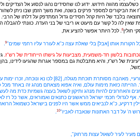
כשלעצמו מהווה חידוש. ידוע לנו שחסידים נהגו לנסוע אל הצדיקים ו
"ז את הביקורים למספר פרקים בשנה, ואת משך הזמן שבו ניתן לשהות 
 תוצאה בלבד של היות קהל חסידים גדול המתדפק על דלתו של הרבי. ב
שאין לה כל קשר עם מיעוט או ריבוי של בני העדה. כוונתי להגבלה ה
8
י חולין
. לכל היותר אפשר להציע את,
9
ל הקורות אותו [אבל] בלי שאלת עצה כ"א לעורר עליו רחמי שמים"
.
כתובות בלשון חד-משמעית, מצביעות על גישתו הייחודית של רש"ז.
גי
עיונית של רש"ז, והיא מתבלטת גם במספר אגרות שהגיעו לידינו, בהן 
משל,
"אהוביי אחיי ורעיי, מאהבה מסותרת תוכחת מגולה, [82] לכו נא ונוכחה, 
ר. ההייתה כזאת מימות עולם, ואיה אפוא מצאתם מנהג זה באחד מכל 
ים והאחרונים להיות מנהג ותיקון לשאול בעצה גשמיות כדת מה לעשות
 אף לגדולי חכמי ישראל הראשונים כתנאים ואמוראים, אשר כל רז לא
שבילין דרקיע, כ"א לנביאים ממש אשר היו לפנים בישראל כשמואל הרוא
10
רוש ה' על דבר האתונות שנאבדו לאביו"
.
 מעיר לעיר לשאול עצות מרחוק",