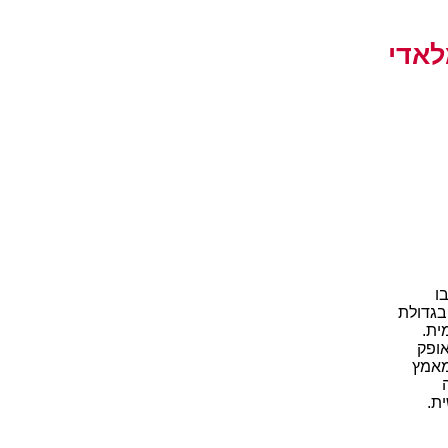
לאדי
ו
בגדולת
ית.
אופק
מאמץ
ת.