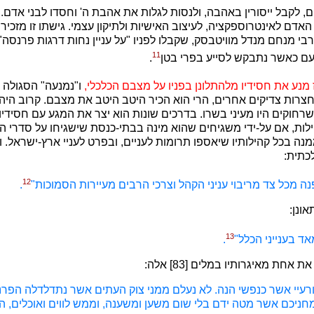
 לקבל ייסורין באהבה, ולנסות לגלות את אהבת ה' וחסדו לבני אדם
אדם לאינטרוספקציה, לעיצוב האישיות ולתיקון עצמי. גישתו זו מזכיר
בי מנחם מנדל מוויטבסק, שקבלו לפניו "על עניין נחות דרגות פרנסה",
11
עם כאשר נתבקש לסייע בפרי בטן
.
מנע את חסידיו מלהתלונן בפניו על מצבם הכלכלי,
ו"נמנעה" הסגולה מ
בחצרות צדיקים אחרים, הרי הוא הכיר היטב היטב את מצבם. קרוב היה 
חוקים היו מעיני בשרו. בדרכים שונות הוא יצר את המגע עם חסידיו:
ות, אם על-ידי משגיחים שהוא מינה בבתי-כנסת שישגיחו על סדרי התפ
ה בכל קהילותיו שיאספו תרומות לעניים, ובפרט לעניי ארץ-ישראל. וכ
כתית:
12
נה מכל צד מריבוי עניני הקהל וצרכי הרבים מעיירות הסמוכות"
.
ונן:
13
אד בענייני הכלל"
.
 אחת מאיגרותיו במלים [83] אלה:
 ורעיי אשר כנפשי הנה. לא נעלם ממני צוק העתים אשר נתדלדלה הפר
מחניכם אשר מטה ידם בלי שום משען ומשענה, וממש לווים ואוכלים, ה