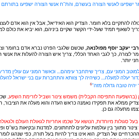
 ישפיעו לאנשי הצורה בעשרם, והת"ח אנשי הצורה ישפיעו בתורתם 
כולה להתקיים בלא חומר. הצדיק הוא האידיאל, אבל אין הוא אדם לעצמ
ריך לשאוף תמיד שעל-ידי הקשר שקיים ביניהם, הוא יביא את כולם ל
בי יעקב יוסף מפולנאה,
שכשם שלגבי הפרט נברא אדם בחומר וצורה
מר לצורה, כך לגבי האחד הכללי, צריך איש הצורה להעלות את אנשי 
י יותר.
 למוטב המוני עם, צריך שיתחבר עימהם... וכאשר המוני עם עולין מדרי
ר יעלה למעלה... כשיהיה לך צוותא והתחברות עם בני ישראל להעלו
6
 יהיה טובה גדולה מזה"
 (בהשפעת התפיסה הקבלית) משמש צינור ושביל לזרימת השפע,
שכן
הצדיק ממלא את תפקידו נאמנה כראש העדה והוא מעלה את הציבור, הר
מו מתעלה גם כן.
על סגולות מיוחדות, הנושא על שכמו אחריות לגאולת העולם ולגאולת
נור מתווך בין עולמות עליונים לתחתונים. למדנות ובקיאות בש"ס ופו
ההכרחיים של הצדיק. הוא אינו צריך להיות בעל תורה, כפי שנהגו לומר,