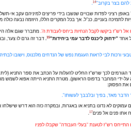
14
 להם בצר בקרוב"
.
 באופן רציני לפדות שבויים שנשבו בידי פריצים למיניהם עקב אי-תשל
ת לתמיכה בעניים, כנ"ל. אך בכל המקרים הללו, היוזמה נבעה כולה מ
אל רש"ז ביקשו לקבל הנחיות ביחס לעבודת ה'.
מתברר שגם אלה היו 
15
ל אחד
"ידחוק ליכנס לדבר עמי ביחידות"
.
דבר זה גרם לו צער, וב
 טבעי ורכות לבי לראות העגמת נפש של הנדחים מלכנוס, וישובו לבתיה
ד הגורמים לכך שרש"ז החליט להעלות על הכתב את ספר התניא (ליתר
רא על-ידי המחבר בדפוס הראשון). מטרת התניא הייתה אפוא לשמש מו
 את הפסוק:
ך הדבר מאד, בפיך ובלבבך לעשותו".
ם עמוקים לא נדונו בתניא או באגרות, ובמקרה כזה הוא דרש שישלחו א
17
 אתו פנים אל פנים
.
תייחס רש"ז לטענת "בעלי העבודה" שקבלו לפניו