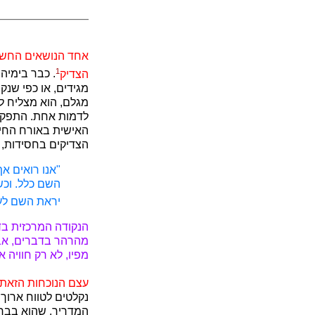
אחד הנושאים החשוב
1
הצדיק
. כבר בימיה
מגידים, או כפי שנק
מגלם, הוא מצליח לה
לדמות אחת. התפקיד
האישית באורח החיי
הצדיקים בחסידות, ר
"אנו רואים א
השם כלל. וכש
יראת השם לעב
הנקודה המרכזית בד
מהרהר בדברים, אבל
מפיו, לא רק חוויה 
עצם הנוכחות הזאת, [79] עצם השהייה במחיצתו של הצדיק איש-המופת היא זו 
נקלטים לטווח ארוך.
המדריך, שהוא בבחינ