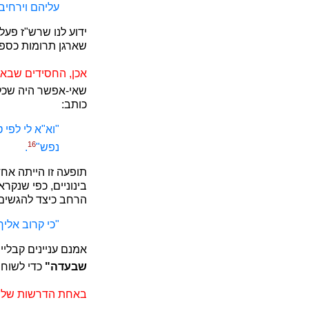
עליהם וירחיב
ידוע לנו שרש"ז פעל
שארגן תרומות כספיו
אכן, החסידים שבאו 
שאי-אפשר היה שכ
כותב:
"וא"א לי לפי
16
נפש"
.
תופעה זו הייתה אח
בינוניים, כפי שנק
הרחב כיצד להגשים
"כי קרוב אלי
אמנם עניינים קבליי
שבעדה"
כדי לשוחח
באחת הדרשות שלו ה