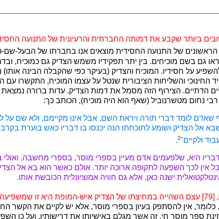
ים ביותר שקבע את דמותה החברתית והרעיונית של התנועה החסיד
 הראשונים של התנועה החסידית מוצאים אנו בחברתו של הבעל-שם-ט
ראו גם בשם מוכיחים. בין יתר תפקידיו משמש הצדיק גם כמוכיח, וב
שפיע על חסידיו. המוכיח והצדיק (בעיקר כפי שהקבלה הבינה אותו) 
 החינוכי והשליחות הציבורית שנטל על עצמו המוכיח, התקשרו עם 
ם הדתיים. הצירוף הזה מסמל את דמות הצדיק. עדות ברורה נמצאת 
בי נחום מטשרנוביל (שאף הוא היה מוכיח), הכותב כך:
ף שאדם לומד דברי תורה ויראת השם, אבל אינו מקיימם, ולא שם על ל
בא אל הצדיק ושומע לתוכחתו הנה יכנסו בו דבריו כאש בוערת בקרבו ו
2
וד ולקיים"
.
בריו היא, שלפעמים אדם מעיין בספרי מוסר, בספרי מחשבה, ואולי ב
 אין לכך השפעה לתקופה ארוכה יותר. אולם כאשר הוא בא אל הצדיק
אינטלקטואלית ישנה כאן, אלא גם חוויה אמוציונלית הכובשת אותו.
שמשפיעה
 כלומר, אין להסתפק בעיון בספרי מוסר, אלא יש לקיים את הקשר החי
ת ספר מוסר חי, זה אשר מגלם באישיותו את דרישותיו, ועל כן השפע