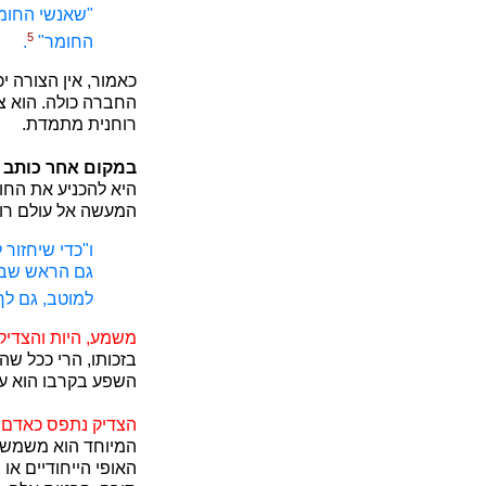
"שאנשי החומר
5
החומר"
.
כאמור, אין הצורה י
החברה כולה. הוא צ
רוחנית מתמדת.
במקום אחר כותב ר
היא להכניע את החו
המעשה אל עולם רוחנ
ו"כדי שיחזור
גם הראש שבדו
למוטב, גם לך
משמע, היות והצדיק
בזכותו, הרי ככל ש
השפע בקרבו הוא עצ
הצדיק נתפס כאדם ב
המיוחד הוא משמש צי
האופי הייחודיים או 