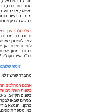
תורה. פרטים אלה, 
החסידות. ברם, בדור
מליאדי, אבי תנועת 
מבחינה רעיונית וח
בנושא הצדיק ויחסו 
רש"ז נולד בערך בשנת תק"ה/ז (1745/7). עד שנת תקל"
חבורת רבי מנחם מנד
לסיבת חזרתו, אך אין
בתוכם. מתוך אגרות
בר"ח אייר תקמ"ז, 1787, שבה מתמרמר רמ"מ על,
"אנשי שלומנו
מתברר שרש"ז לא הוכ
אמנם המהלכים ההיס
בשנות השמונים של
צעירים שבאו לבקר 
בתקנון הנמצא בידי
באו מספר תיקונים.