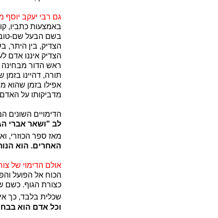
גם רבי יעקב יוסף 
באמצעות כתביו, קו
בשם הבעל שם-טוב, 
הצדיק, בין היתר, ב
הצדיק איננו אדם ל
ראש הדור מבחינה רו
תורה, דהיינו בזמן 
אפילו בזמן שהוא מס
מדביקותו על האדם 
הדימויים השונים המו
לב "ושאר אברי הג
מאז ספר הכוזרי, ו
האחרים. הוא הנות
אולם הדימוי של צו
הכוח אל הפועל והפ
כצורת הגוף. כשם של
שכלית בלבד, כך אין
וכל אדם הוא בבחי