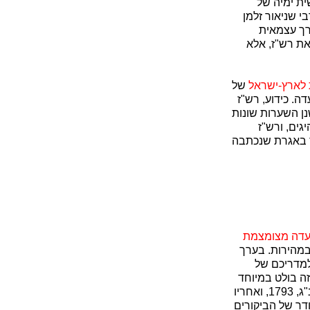
ית ימיה של
י שניאור זלמן
דרך עצמאית
את רש"ז, אלא
לארץ-ישראל
של
ה. כידוע, רש"ז
יירת העולים, אך באיזה שהוא שלב בדרך הוא חזר על עקבותיו. [81] ישנן השערות שונות
גים, ורש"ז
ד באגרת שנכתבה
 עדה מצומצמת
מהירות. בערך
", למדריכם של
ה בולט במיוחד
. התקנון הראשון הוא בערך משנת תקנ"ג, 1793, ואחריו
דר של הביקורים