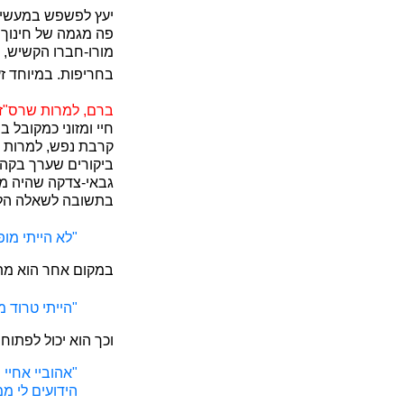
יעץ לפשפש במעשים,
פה מגמה של חינוך ה
מורו-חברו הקשיש, ר
בחריפות. במיוחד ז
ברם, למרות שרס"ז 
חיי ומזוני כמקובל 
קרבת נפש, למרות שר
ביקורים שערך בקהיל
גבאי-צדקה שהיה ממנ
בתשובה לשאלה הל
"לא הייתי מופ
במקום אחר הוא מתא
"הייתי טרוד מ
וכך הוא יכול לפתוח את
"אהוביי אחיי
הידועים לי מ