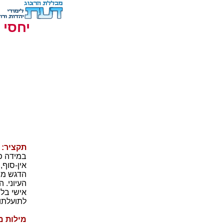
יחסי 
תקציר:
ר
במידה פח
אין-סוף,
הדגש מוש
העיוני. 
אישי בלת
לתועלתו 
מילות מ