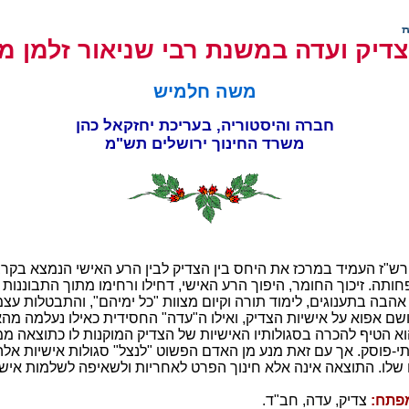
צדיק ועדה במשנת רבי שניאור זלמן מ
משה חלמיש
חברה והיסטוריה, בעריכת יחזקאל כהן
משרד החינוך ירושלים תש"מ
ש"ז העמיד במרכז את היחס בין הצדיק לבין הרע האישי הנמצא בקרב
ותה. זיכוך החומר, היפוך הרע האישי, דחילו ורחימו מתוך התבוננות 
 אהבה בתענוגים, לימוד תורה וקיום מצוות "כל ימיהם", והתבטלות עצמ
ם אפוא על אישיות הצדיק, ואילו ה"עדה" החסידית כאילו נעלמה מה
הוא הטיף להכרה בסגולותיו האישיות של הצדיק המוקנות לו כתוצאה מ
י-פוסק. אך עם זאת מנע מן האדם הפשוט "לנצל" סגולות אישיות אלה
שלו. התוצאה אינה אלא חינוך הפרט לאחריות ולשאיפה לשלמות אישי
פתח:
צדיק, עדה, חב"ד.