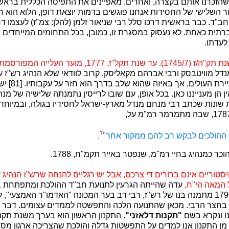
שהזכרנו אותם בקצרה, ואחרים, מאפיינים את התפיסה הכללית בראש
 השלישי של החסידות אנחנו פוגשים בדמות יוצאת דופן, הלוא הוא רב
חב"ד. כבר בראשית דרכו סלל רבי שניאור זלמן (להלן: צמ"ז) לעצמו 
ברתית כאחת. לא נעסוק במסגרת זו, כמובן, בכל התחומים המייחדים 
לעדתו.
ז, 1777, מועד העלייה המפורסמת
ל מוויטבסק ורבי אברהם מקאליסק, קרוב לוודאי שלא הנהיג רש"ז עד
עמד להצטרף אל ש
 הן מענייננו כאן. בכל אופן, עם שובו לרייסין נתמנתה שלישיה של מנהי
 שונות שכתב רבי מנחם מנדל מארץ-ישראל לחסידיו בגולה, ובמיוח
7
 ההולכים לבקש רב להם ממקור אחר"
,
ר כמנהיג בחיי רמ"מ, שנפטר באייר תקמ"ח, 1788.
טוריים אינם ברורים די צרכם, אבל יש רגליים להנחה שרש"ז הנהיג
 המאה הי"ח,
עדה שהייתה הגרעין לתנועת חב"ד ההולכת ומתפתחת ב
בשנים תק"ן-ב, 2 -1790 מתמנה בנו של רש"ז, רבי דב בער המכונה "האדמו"ר האמצעי
בחצר הרבי. מכאן שהתנועה הלכה והתפשטה לממדים עצומים. דבר ז
נו ונקרא בשם
"תקנות דלאזני"
 מן התקנון אנו למדים על התפשטות גדלה והולכת שהצריכה ארגון מסו