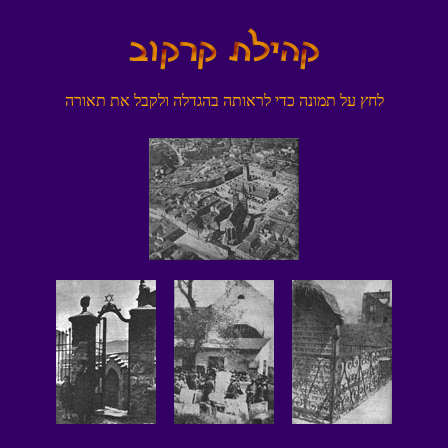
הרואת תא לבקלו הלדגהב התוארל ידכ הנומת לע ץחל