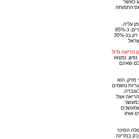
 ממוצע כאשר
יחס התמותה
בסימן עליה.
בעיקר הוכח הקשר בין העישון לבין סרטן הריאה, הפה, הלוע והוושט העליונה. במספרים, כ-85%
ממקרי סרטן אלו קשורים בעישון. לגבי סרטן הלבלב, הכליה ודרכי השתן הקשר קיים רק בכ-30%
שראל
ן
הריאה גדול
 נפש, נמצאו
ילים 64-45 יחסית לבני גילם שאינם
מזיק, הוא
ריות נושמים
עובדה,
 הריאה אצל
ומקטרות (פי 4.5-4 יותר מלא-מעשנים באחרונים, לעומת פי 14.5-7 במעשני
 שמעשנים
ם אותו
לה הסיכוי
בק במדינה