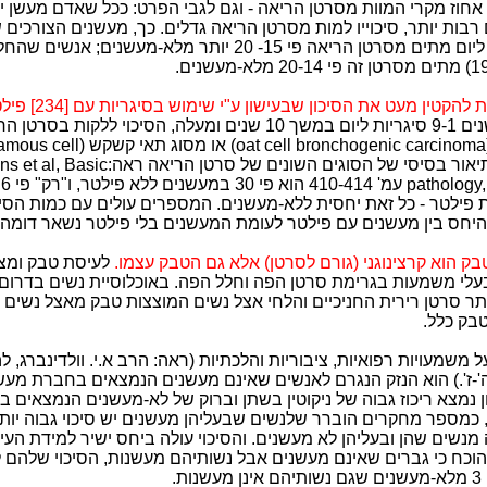
אחוז מקרי המוות מסרטן הריאה - וגם לגבי הפרט: ככל שאדם מעשן יו
רבות יותר, סיכוייו למות מסרטן הריאה גדלים. כך, מעשנים הצורכים 
סיגריות ויותר ליום מתים מסרטן הריאה פי 15- 20 יותר מלא-מעשנים;
קטין מעט את הסיכון שבעישון ע"י שימוש בסיגריות עם [234] פילטר:
הראו שבמעשנים 9-1 סיגריות ליום במשך 10 שנים ומעלה, הסיכוי ללקות 
תאים קטנים (oat cell bronchogenic carcinoma) או מסוג ת
carcinoma) תיאור בסיסי של הסוגים השונים של סרטן 
81
ת פילטר - כל זאת יחסית ללא-מעשנים. המספרים עולים עם כמות הסיג
היחס בין מעשנים עם פילטר לעומת המעשנים בלי פילטר נשאר דומה.
ק הוא קרצינוגני (גורם לסרטן) אלא גם הטבק עצמו.
לעיסת טבק ומצי
 בעלי משמעות בגרימת סרטן הפה וחלל הפה. באוכלוסיית נשים בדרום
צא פי 50 יותר סרטן רירית החניכיים והלחי אצל נשים המוצצות טבק מאצל נשים 
ק כלל.
הוא הנזק הנגרם לאנשים שאינם מעשנים הנמצאים בחברת מעש
ן נמצא ריכוז גבוה של ניקוטין בשתן וברוק של לא-מעשנים הנמצאים 
, כמספר מחקרים הוברר שלנשים שבעליהן מעשנים יש סיכוי גבוה יות
מנשים שהן ובעליהן לא מעשנים. והסיכוי עולה ביחס ישיר למידת העיש
 הוכח כי גברים שאינם מעשנים אבל נשותיהם מעשנות, הסיכוי שלהם 
ת.