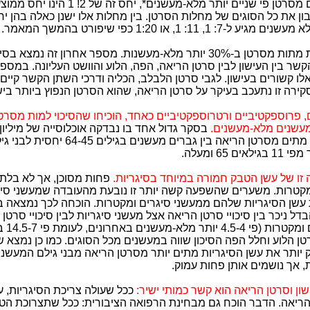
מסרטן פי שניים יותר מלא-מעשנים*,
יחס זה של 2! 1 הינו יחס
ן את כל הסוגים של מחלות הסרטן. בין מחלות אלו ישנן כאלה בהן 
 1, 11: 1, או 1:20 כפי שיפורט בהמשך המאמר.
ונשים מעשנות מתות מסרטן ב-30% יותר מלא-מעשנות. מספר אחרון זה נמצא 
ירה זו נתעכב בעיקר על סרטן הריאה, שהוא הסרטן הנפוץ ביותר בי
 פרוספקטיביים ורטרוספקטיביים כאחד, הוכיחו שהסיכוי למות מסרט
עשנים מלא-מעשנים.
בסקר גדול אחד בו נבדקה אוכלוסייה של מיליון
למעלה מפי 7 מתים מסרטן הריאה בין גברים מעשנים בג
ם 65 ומעלה.
זו של עשן הטבק חמורה במיוחד בסיגריות.
פחות מסוכן, אך לא בלתי 
מקטרות. משערים שהשפעה קשה יותר זו נובעת מהעובדה שמעשני סיג
 עשן הסיגריות שלהם ממעשני סיגרים ומקטרות. הוכחה לכך נמצאה ב
ל ניכר בין סיכויי סרטן הריאה אצל מעשני סיגריות לבין סיכויי סרטן
מעשני סיגרים 
רטן הלוע וחלל הפה הסיכון שווה במעשנים מכל הסוגים. כמו כן נמצא
 יותר את עשן הסיגריות מתים יותר מסרטן הריאה מבני גילם המעשני
, אך נושמים אותן פחות עמוק.
ון וסרטן הריאה הוא קשר כמותי ישיר:
ככל שעולה צריכת הסיגריות, עו
ריאה. הדבר הוכח גם מבחינת הרפואה הציבורית: ככל שתצרוכת הט