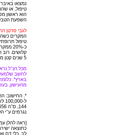
נמצאו באיברים
טיפול, או שהו
הוא ראשון מסו
השפעת הטבק
לגבי סרטן הרי
טיפול תרופתי
כ-20% מ
קלושים. רוב 
5 שנים קטן מ-10%.
מכל הנ"ל נראה
מהעישון, בעש
נגרמים ע"י הע
כתוצאה ישירה 
לב, כלי דם וא