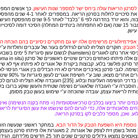
לסרטן הריאות עולה ביחס ישר למספר שנות העישון,
כך אנשים המפס
יכולים להוריד את סיכויים לחלות בסרטן הריאה. במ
הסיכון עדיין גבוה, והוא יורד בהדרגה לפי 6 "בלבד" לאחר 9-5
לרדת עד שכעבור 15 שנה (אם לא התפתחה בינתיים המחלה) הסיכוי דומה לסיכוי
ישן.
 אפידמיולוגיים מרשימים אלה יש גם מחקרים ניסיוניים בהם הוכחה 
הטבק:
חוקרים הצליחו לגרום לגידולים בעור.של עכברים וחולדות ע"י
בעשן טבק. בניסוי אחר נתנו לאוגרים (hamsters) לנשו
תר סרטן פולשני בלוע. קבוצות ביקורת של אוגרים לא פיתחו אף לא שינ
ימה. לגבי סרטן באיברים אחרים לא היו הבדלים בין אוגרי הניסוי לאו
הביקורת. חוקרים אחרים מצאו,
מיקרוסקופיים בדרכי הנשימה העליונות ובלוע. [235] העובדה שלא הצל
 הוסברה ע"י העובדה שלאוגרים נשימה שטחית והעשן שוקע ברובו בלוע
ית לריאות עצמן, עובדה שהוכחה ע"י שימוש בעשן טבק מסומן.
מים יותר ביצעו בכלבים טרכיאוסטומיות (= פתח בקנה הנשימה) ואימ
ים מלאכותיים אלה, כדי לגרום להם שינשמו את עשן הסיגריות לריאו
וע. ואכן, מספר כלבים לקו בסרטן הריאה.
נוספת היא השפעת הטבק על הדור הבא.
במחקר ראשוני שנעשה הזר
מעשן סיגריות מהול בשמן זית לצפק של אוגרות. 2 מאוגרות אלו פיתחו סרטן
17מתוך 51 הצאצאים נמצאו גידולים סרטניים שונים תוך 25 חדשים