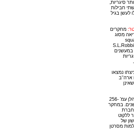
תר סיגריות,
שתי חבילות
 אנשים שהחלו לעשן בגיל
מחקרים
בסרטן הריאה מסוג
אי קשקש (squamous cell
הריאה ראה:S.L.Robbins et al, Basic
pathology, 3rd ed 19 עמ' 410-414 הוא פי 30 במעשנים ללא פילטר, ו"רק" פי 6 במעשנים
ריות
צתו נמצאו
 ארה"ב
שאינן
היבט נוסף בעל משמעויות רפואיות, ציבוריות והלכתיות (ראה: הרב א.י. וולדינברג, להלן עמ' 256-
נים. במחקר
בחברת
ר ללקוט
ון של
למות מסרטן