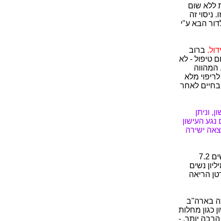
ת ללא שום
 ניסוי זה
דור הבא ע"י
דול.
ברוב
לי operable) ואז לא קיים שום טיפול - לא
 המהווה
לריפוי מלא
 בחיים לאחר
, וניתן
ים נגע העישון
יאה כתוצאה ישירה
*. החישוב: התמותה מסרטן הריאה בארץ לפי מובאה 3: גברים 25.6 ל-100.000, נשים 7.2
, ולשני מיליון נשים
רי מוות לשנה מסרטן הריאה
Scient) על אומדן התמותה בארה"ב
 כגון מחלות
רבה יותר. -