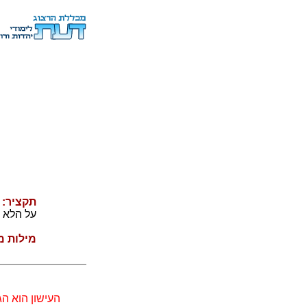
תקציר:
ה
על הלא 
מילות מ
העישון הוא הגור