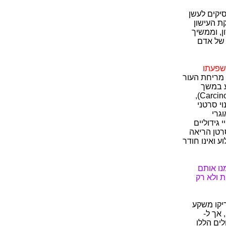
יקים לעשן
ספרים: לאחר 4-1 שנים מהפסקת העישון
 שנים מהפסקת העישון, וממשיך
יו של אדם
השפעתו
 מריחת העור
ם עשן סיגריות 5 ימים בשבוע במשך
שנתיים. אוגרים אלה פיתחו כאחוזים ניכרים שינויים ראשוניים של סרטן (Carcinoma in situ),
וי סרטני
גרי
 שוב ע"י חשיפת אוגרים לעשן סיגריות עד 90% שינויי גידוליים
יחו לגרום לסרטן הריאה
 ואינו חודר
נו אותם
ת ולא רק
יקו משקע
 בעצמן, אך ל-
 מלידתם. הגידולים הללו