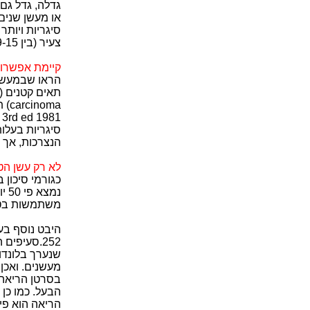
גדלה, גדל גם 
או מעשן שנים 
צעיר (בין 19-15) מתים מסרטן זה פי 20-14 מלא-מעשנים.
קיימת אפשרות לה
סיגריות בעלו
הנצרכות, אך 
לא רק עשן הטב
כגורמי סיכון
נמ
משתמשות בטב
252.סעיפים ה'-ז'.)
שנערך בלונדו
מעשנים. ואכן
בסרטן הריאה 
הבעל. כמו כן
הריאה הוא פי 3 מלא-מעשנים שגם נשותיהם אינן מעשנו