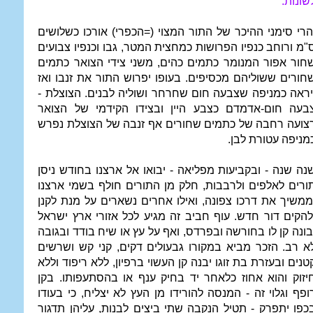
שונות.
הרי סימני ההיכר של התור המצוי (=הכפרי) אורכו כשלושים
"מ ורוחב כנפיו הפרושות כמחצית המטר, גבו וכנפיו צבועים
חור אפור המנומר כתמים כהים, משני צידי הצואר כתמים
חורים ששוליהם מכסיפים. בעופו יפרוש התור את זנבו ואז
יראה כמניפה שצבעה חום שחרחר ושוליה לבנים. הצוצלת -
בעה חום-אדמדם כצבע היין ובצידו הקידמי של הצואר
צועה רחבה של כתמים שחורים אף זנבה של הצוצלת נפרש
מניפה עטורת לבן.
נה שנה - ובקביעות מפליאה - יבואו אל ארצנו בחודש ניסן
ורים לאלפים ולרבבות, חלק מן התורים חולף בשמי ארצנו
ממשיך את דרכו צפונה, ואילו אחרים נשארים על מנת לקנן
להקים דור חדש. עוף חביב זה מגיע לכל אזורי ארץ ישראל
בונה קן לו בחורשה ובפרדס, ואף על עץ או שיח בודד ובגובה
א רב. הזכר מביא במקורו גבעולים דקים, קני קש ושרשים
טנים ובעזרת בת זוגו יבנה קן העשוי ברפיון, ללא ריפוד וללא
יזוק והוא אחוז כלאחר יד בחיק ענף או בהסתעפותו. בקן
ופף וגלוי זה - המנסה להורידו מן העץ לא יצליח, כי בעודו
כפו יתפרק - תטיל הנקבה שתי ביצים לבנות, עליהן תדגור