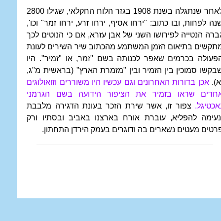
לאחר שנתגלה בשנת 1908 בגזר הלוח החקלאי, שגילו 2800
נה לפחות, ובו כתוב: "ירחו אסיף, ירחו זרע, ירחו זמר" וכו',
ברה הנטייה לפירושו השני של אבן עזרא, אם כי הנוטים לכך
תקשים בתיאום הזמן המשתמע מהכתוב שיר השירים לעונת
פעולה בכרמים שאפר לכנותה בשם "זמר, או "זמיר". היו
בקשו סמוכין בין הזמיר ובין "מזמרת הארץ" (בראשית מ"ג,
א).
אכן בדורות האחרונים וגם עכשיו היו משוררים וזואולוגים
חדים שראו בזמיר את הציפור הידועה בשם הגרמני
אכטיגל.
צפור זו, אשר שירת הזכר בעונת הדגירה מלבבת
נעימה להפליא, עוברת אורח בארצנו באביב ובסתיו ורק
רטים מעטים נשארים בה ודוגרים בעמק הירדן התחתון.