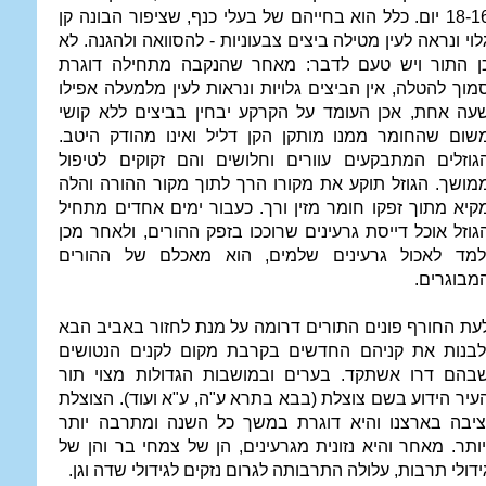
18-16 יום. כלל הוא בחייהם של בעלי כנף, שציפור הבונה קן
לוי ונראה לעין מטילה ביצים צבעוניות - להסוואה ולהגנה. לא
ן התור ויש טעם לדבר: מאחר שהנקבה מתחילה דוגרת
מוך להטלה, אין הביצים גלויות ונראות לעין מלמעלה אפילו
עה אחת, אכן העומד על הקרקע יבחין בביצים ללא קושי
שום שהחומר ממנו מותקן הקן דליל ואינו מהודק היטב.
גוזלים המתבקעים עוורים וחלושים והם זקוקים לטיפול
מושך. הגוזל תוקע את מקורו הרך לתוך מקור ההורה והלה
קיא מתוך זפקו חומר מזין ורך. כעבור ימים אחדים מתחיל
גוזל אוכל דייסת גרעינים שרוככו בזפק ההורים, ולאחר מכן
למד לאכול גרעינים שלמים, הוא מאכלם של ההורים
מבוגרים.
עת החורף פונים התורים דרומה על מנת לחזור באביב הבא
לבנות את קניהם החדשים בקרבת מקום לקנים הנטושים
בהם דרו אשתקד. בערים ובמושבות הגדולות מצוי תור
עיר הידוע בשם צוצלת (בבא בתרא ע"ה, ע"א ועוד). הצוצלת
ציבה בארצנו והיא דוגרת במשך כל השנה ומתרבה יותר
יותר. מאחר והיא נזונית מגרעינים, הן של צמחי בר והן של
ידולי תרבות, עלולה התרבותה לגרום נזקים לגידולי שדה וגן.