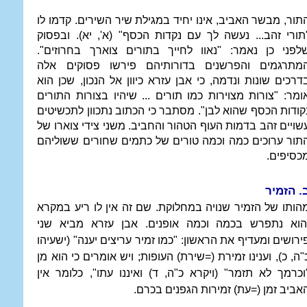
תור, מבשר האביב, אינו יחיד במגילת שיר השירים. קדמו לו
תורי זהב... נעשה לך עם נקדות הכסף" (א', יא). ובפסוק
לפני כן נאמר: "נאוו לחייך בתורים צוארך בחרוזים".
מתרגמים והפרשנים בדורותיהם פירשו פסוקים אלה
דרכים שונות ונדמה, כי אבן עזרא כיוון אל הנכון, שכן הוא
ומר: "צורות מצוירות כמו תורים ... שיהיו בצורות התורים
קודות הכסף שהוא לבן". מסתבר כי הכתוב נתכוון לתכשיטים
שויים זהב בדמות העוף הטהור והחביב. משני צידי צוארו של
תור ערוכים כמה וכמה טורים של כתמים שחורים ששוליהם
כסיפים.
. הזמיר
הותו של הזמיר שנויה במחלוקת. שם זה אין לו ריע במקרא
הוא נתפרש בכמה וכמה אופנים. אבן עזרא מביא שני
ירושים ומעדיף את הראשון: "כמו זמיר עריצים יענה" (ישעיהו
"ה, כ), וענינו זמירת (=שירת) העופות; ויש אומרים כי הוא מן
וכרמך לא תזמר" (ויקרא כ"ה, ד) ואיננו עתו", כלומר אין
אביב זמן (=עת) זמירות הגפנים בכרם.