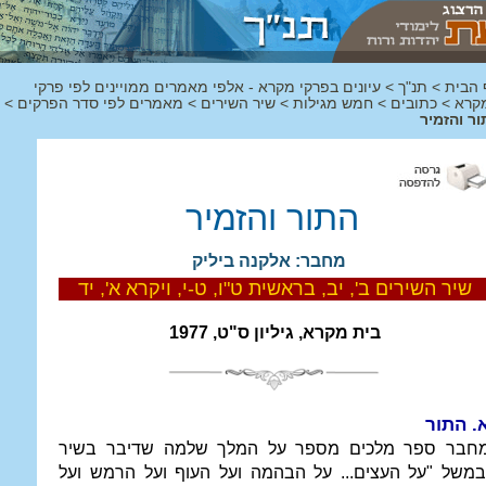
 הבית
>
תנ"ך
>
עיונים בפרקי מקרא - אלפי מאמרים ממויינים לפי פרקי
קרא
>
כתובים
>
חמש מגילות
>
שיר השירים
>
מאמרים לפי סדר הפרקים
>
ר והזמיר
התור והזמיר
מחבר: אלקנה ביליק
שיר השירים ב', יב, בראשית ט"ו, ט-י, ויקרא א', יד
בית מקרא, גיליון ס"ט, 1977
. התור
חבר ספר מלכים מספר על המלך שלמה שדיבר בשיר
במשל "על העצים... על הבהמה ועל העוף ועל הרמש ועל