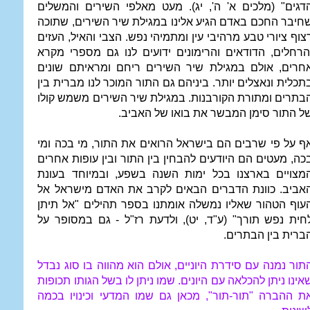
דגים" (מלכים א' ה', יג). מעט מאלפי השירים והמשלים
חיבר החכם באדם הגיע אלינו במגילת שיר השירים, שתוכה
צוף ציורי טבע מרהיבי עין ומתמיהי נפש. הצבי והאיל, העזים
הרחלים, הדודאים והרימונים ידועים לנו גם מספרי מקרא
חרים, אולם במגילת שיר השירים ריחם ומראיתם שונים
תכלית ונאצלים יותר. ביניהם גם התור המוכר לנו מברית בין
בתרים ומתורת הקורבנות. במגילת שיר השירים משמש קולו
ל התור סימן המבשר את בואו של האביב.
ף על פי שרבים הם בישראל הרואים את התור, מי בכה ומי
כה, מעטים הם היודעים להבחין בין התור ובין עופות אחרים
מצויים בארצנו בכל ימות השנה בשפע, ובמיוחד בעונת
אביב. כוונת הדברים הבאים לקרב את האדם מישראל אל
עוף הטהור שאליו נמשלה אומתנו בספר תהילים "אל תיתן
חית נפש תורך" (ע"ד, יט), ולדעת רז"ל - גם במסופר על
ברית בין הבתרים.
תור נמנה עם סידרת היוניים, אולם הוא מהווה בו סוג נבדל
אינו ניתן להכלאה עם היונים. שמו ניתן לו בשל הגותו תכופות
ת ההברה "תור-תור", מכאן גם שמו המדעי וכינויו בכמה