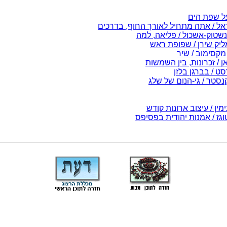
 על שפת הים
אל / אתה מתחיל לאורך החוף, בדרכים
שטוק-אשכול / פליאה, למה
ליק שירן / שפופת ראש
מקסימוב / שיר
ן / זכרונות, בין השמשות
ט / בברגן בלזן
נסטר / גי-הנום של שלג
מין / עיצוב ארונות קודש
וגז / אמנות יהודית בפסיפס