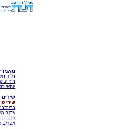
מאמרי
דליה חש
דוד ה. ק
יוחאי רו
שירים
שירי סו
רבינדרנא
עדנה מיט
הרב יוסף
אפרים רז