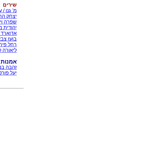
שירים
מ' גנן /
יצחק הר
שפרה וינ
יהודית מ
אדוארד 
בועז צבא
רחל פירס
ליאורה ק
אמנות
זהבה בני
יעל פורט