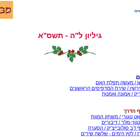
גיליון ל"ה - תשס"א
ם
ן / מעשה תפלת האם
ירשין / שירת המדפיסים הראשונים
דיק / אמונה ואמנות
ף הדרך
ט טגורי / משחק המוות
ווך-מלר / דיבורים
 דב סולובייצ'יק / הסערה
 / לקץ הימים - שלשה שירים