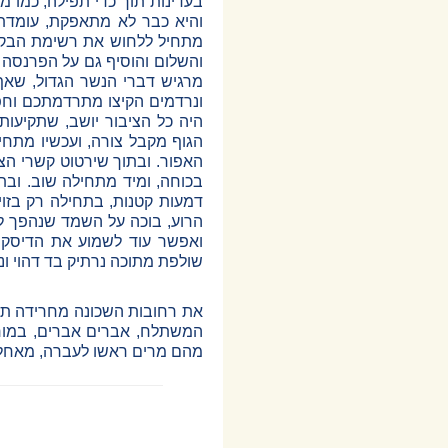
בעדינות תוך כדי תפילה, כמו 
והיא כבר לא מתאפקת, עומדת 
מתחיל ללחוש את רשימת הבקשו
והשלום והוסיף גם על הפרנסה ו
מרגיש דברי הנשר הגדול, שאף
ונרדמים הקיצו מתרדמתכם וחפש
היה כל הציבור יושב, שתקיעו
הגוף מקבל צורה, ועכשיו מתחי
האפור. ובתוך שירטוט קשרי ה
בכוחה, ומיד מתחילה שוב. וב
דמעות קטנות, בתחילה רק בזוי
הרוע, בוכה על השמד שנהפך לד
ואפשר עוד לשמוע את הדיסק 
שולפת מתוכה נרתיק בד דהוי ונע
את רחובות השכונה מחרידה תרו
המשתלח, אברים אברים, במורד
מהם מרים ראשו לעברה, מאחל 