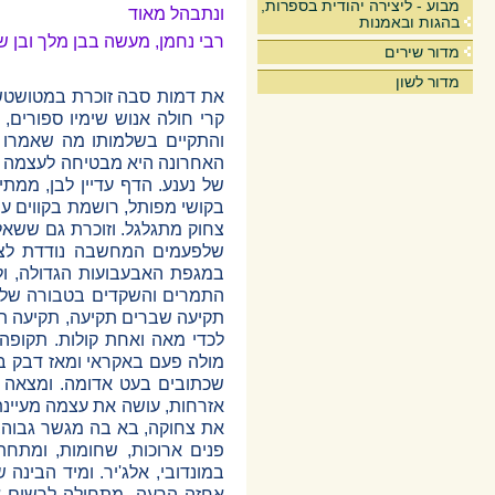
מבוע - ליצירה יהודית בספרות,
ונתבהל מאוד
בהגות ובאמנות
רבי נחמן, מעשה בבן מלך ובן 
מדור שירים
מדור לשון
את דמות סבה זוכרת במטושטש. 
קרי חולה אנוש שימיו ספורים, 
והתקיים בשלמותו מה שאמרו חז
האחרונה היא מבטיחה לעצמה ש
של נענע. הדף עדיין לבן, ממתי
בקושי מפותל, רושמת בקווים עב
צחוק מתגלגל. וזוכרת גם ששאל
שלפעמים המחשבה נודדת לצד
במגפת האבעבועות הגדולה, ולפ
התמרים והשקדים בטבורה של ע
תקיעה שברים תקיעה, תקיעה תרו
לכדי מאה ואחת קולות. תקופ
מולה פעם באקראי ומאז דבק בה
שכתובים בעט אדומה. ומצאה 
אזרחות, עושה את עצמה מעיינת
את צחוקה, בא בה מגשר גבוה,
במונדובי, אלג'יר. ומיד הבינה
אחזה הרעה. מתחילה לרשום את