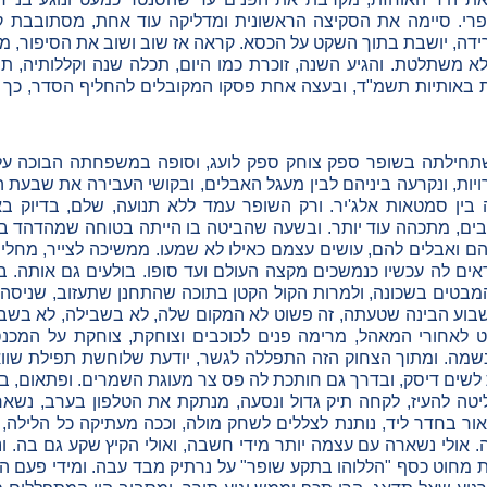
פרי. סיימה את הסקיצה הראשונית ומדליקה עוד אחת, מסתובבת ק
ידה, יושבת בתוך השקט על הכסא. קראה אז שוב ושוב את הסיפור,
א משתלטת. והגיע השנה, זוכרת כמו היום, תכלה שנה וקללותיה, ת
ת באותיות תשמ"ד, ובעצה אחת פסקו המקובלים להחליף הסדר, כך י
. שתחילתה בשופר ספק צוחק ספק לועג, וסופה במשפחתה הבוכה 
גרויות, ונקרעה ביניהם לבין מעגל האבלים, ובקושי העבירה את שבעת
ציה בין סמטאות אלג'יר. ורק השופר עמד ללא תנועה, שלם, בדיוק ב
ם, מתכהה עוד יותר. ובשעה שהביטה בו הייתה בטוחה שמהדהד בינו
 להם ואבלים להם, עושים עצמם כאילו לא שמעו. ממשיכה לצייר, מחל
אים לה עכשיו כנמשכים מקצה העולם ועד סופו. בולעים גם אותה. ב
מבטים בשכונה, ולמרות הקול הקטן בתוכה שהתחנן שתעזוב, שניסה 
שבוע הבינה שטעתה, זה פשוט לא המקום שלה, לא בשבילה, לא בשבי
 לאחורי המאהל, מרימה פנים לכוכבים וצוחקת, צוחקת על המכנ
שמה. ומתוך הצחוק הזה התפללה לגשר, יודעת שלוחשת תפילת שווא,
 לשים דיסק, ובדרך גם חותכת לה פס צר מעוגת השמרים. ופתאום, 
טה להעיז, לקחה תיק גדול ונסעה, מנתקת את הטלפון בערב, נשאר
ור בחדר ליד, נותנת לצללים לשחק מולה, וככה מעתיקה כל הלילה, 
 אולי נשארה עם עצמה יותר מידי חשבה, ואולי הקיץ שקע גם בה. ונ
 מחוט כסף "הללוהו בתקע שופר" על נרתיק מבד עבה. ומידי פעם ה