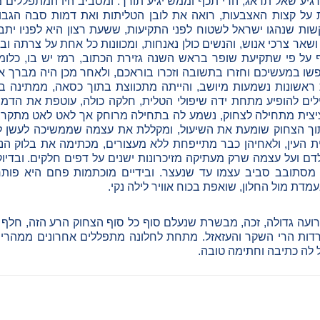
מרגיע שאל תדאג, הרי תכף וממש יגיע תורך. ומסביב היו המתפללים 
על קצות האצבעות, רואה את לובן הטליתות ואת דמות סבה הגבוה
ת שנהגו ישראל לשטוח לפני התקיעות, ששעת רצון היא לפניו יתבר
שאר צרכי אנוש, והנשים כולן נאנחות, ומכוונות כל אחת על צרתה וב
 על פי שתקיעת שופר בראש השנה גזירת הכתוב, רמז יש בו, כלומר
ו במעשיכם וחזרו בתשובה וזכרו בוראכם, ולאחר מכן היה מברך א
ת ראשונות נשמעות מיושב, והייתה מתכווצת בתוך כסאה, ממתינה ב
לים להופיע מתחת ידה שיפולי הטלית, חלקה כולה, עוטפת את הדמ
ציצית מתחילה לצחוק, נשמע לה בתחילה מרוחק אך לאט לאט מתקרב,
תוך הצחוק שומעת את השיעול, ומקללת את עצמה שממשיכה לעשן למ
ת העין, ולאחיהן כבר מתייפחת ללא מעצורים, מכתימה את בלוק הניי
ם ועל עצמה שרק מעתיקה מזיכרונות ישנים על דפים חלקים. ובדיו
מסתובב סביב עצמו עד שנעצר. ובידיים מוכתמות פחם היא פות
מדת מול החלון, שואפת בכוח אוויר לילה נקי.
עה גדולה, זכה, מבשרת שנעלם סוף כל סוף הצחוק הרע הזה, חלף 
ות הרי השקר והעזאזל. מתחת לחלונה מתפללים אחרונים ממהרים
לה כתיבה וחתימה טובה.