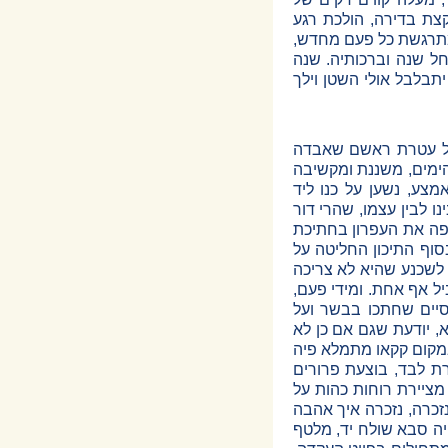
צת בדירה, הולכת רגע
 מתרגשת כל פעם מחדש,
חל שנה וברכותיה. שנה
תבלבל אולי השטן וילך
על עטרת ראשם שאבדה
 הימים, משננת ומקשיבה
אמצע, נשען על כנו ליד
 לבין עצמו, שהרי דור
יפה את העפרון בחתיכת
סוף התיכון החליטה על
לשכנע שהיא לא צריכה
ל אף אחת. ומידי פעם,
סיים שחתכו בבשר ועל
 יודעת שגם אם כן לא
במקום קקאו מתמלא פיה
ת לבד, בוצעת פרורים
מציירת רוחות כהות על
זכרה, נזכרה איך אהבה
יה סבא שולח יד, מלטף