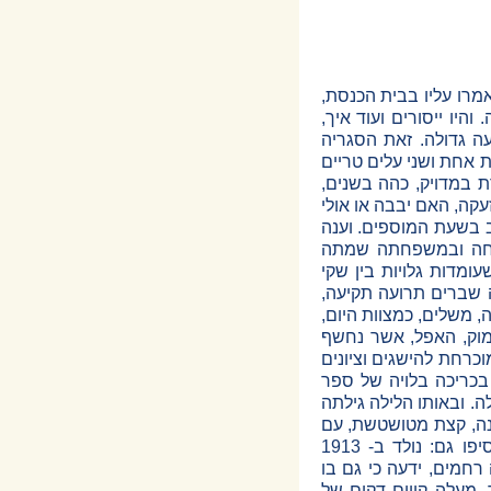
מרו עליו בבית הכנסת,
היו ייסורים ועוד איך,
עה גדולה. זאת הסגריה
אחת ושני עלים טריים
רת במדויק, כהה בשנים,
עקה, האם יבבה או אולי
ב בשעת המוספים. וענה
נוחה ובמשפחתה שמתה
ומדות גלויות בין שקי
 שברים תרועה תקיעה,
, משלים, כמצוות היום,
וק, האפל, אשר נחשף
כרחת להישגים וציונים
כריכה בלויה של ספר
. ובאותו הלילה גילתה
נה, קצת מטושטשת, עם
פנים ארוכות, שחומות, ומתחת כתבו באותיות קטנות: אלבר קאמי. ובאותיות עוד יותר קטנות הוסיפו גם: נולד ב- 1913
רחמים, ידעה כי גם בו
 מעלה קווים דקים של