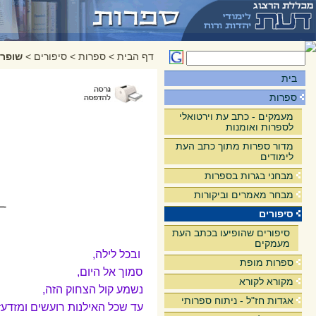
דף הבית
>
ספרות
>
סיפורים
>
שופר
בית
ספרות
מעמקים - כתב עת וירטואלי
לספרות ואומנות
מדור ספרות מתוך כתב העת
לימודים
מבחני בגרות בספרות
מבחר מאמרים וביקורות
סיפורים
סיפורים שהופיעו בכתב העת
מעמקים
ובכל לילה,
ספרות מופת
סמוך אל היום,
מקורא לקורא
נשמע קול הצחוק הזה,
אגדות חז"ל - ניתוח ספרותי
עד שכל האילנות רועשים ומזדעז