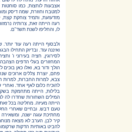
אצבעות לוחצות, כמו סוחטות 
למטבח וחוזרת, שמה דיסק ומור
מזדעזעת, ותמיד צוחקת קצת, ל
רעה הייתה זאת, צרותיה נרמזו
לו, והחליפו לשנת תשד"ם.
ולבסוף הייתה רעה עוד יותר
ואיננה עוד. ובדיוק התחילו הב
לסירוגין, חציה בעירוני ו' וח
המחזורים בעלי הדפים הצהבהבי
הולך ודור בא, ואלו כאן בוכים
פחם, יוצרת צללים ארוכים שנר
צבא, למרות החברות, למרות ה
להוכיח כלום לאף אחד. ואחרי 
בלילות, הייתה מתחמקת בשקט
המילים השחורות שחדרו לה לנ
הייתה מעיזה. מחליטה בכל זאת
טעם דבש. ובחיים שאחרי החלי
מחתיכת עוגה ישנה, ומשאירה א
קיר לבן. הערב לא מצאה מנוחה.
להביט באותיות הדקות שרקומות