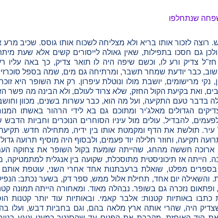
שפחה שנתחלפו
רוצה לזכור אותו בריא ולא מצליחה לשכוח אותו גוסס. שכיב מרע א
ולכן גם חסכו בתפילות, שאין גאולה לייסורים קשים אלא שעת מיתה. ו
"ל צדיק ורע לו, וכשם שיפה היה לו תואר צדיק, כך באה עליו ר
וב, כבר יודעת שמחר תשבר, ומרתיחה גם מים, שמה בספל סוכרזית 
ן, נקי מרישומים, יושבת מולו ונוטלת עיפרון. רק את השופר היא זוכ
ים, ואת בקיעת הקול החזק, שלא צרוד לעולם, ולא הבינה מה פשר הז
ה בדבר טעם התקיעה, ועל מה הוא, כבר עשרות בשנים, מכוון וחוש
יקים הגדולים מאלג'יר ומתוכם גם בא לידי הרהור באשתו המ
עמים, להבדיל, עולים מול עיניו הסוחרים הנוכרים וחביות הדבש שע
יר. תולשת את הדף ומקמטת אותו בין ידיה, מתחילה חדש. תקיעה
עה תקיעה, וחוזר חלילה יוד פעמים, ולבסוף היה מוסיף תרועה גדולה
ה ארוכה חששה מהחג, שהייתה שומעת בקול השופר את צחוקה העמ
. הייתה אז תיכוניסטית מתוסכלת, שקועה בין אנגלית למתמטיקה, מו
בספרים מפלט, שואלת ברעבתנות אחד אחרי השני, עוטפת אותם ב
. והשאילה יום אחד, תחילת אלול ממש, ספר דק, בשער נכתב: הנפילה
 ופתאום נזכרה גם בשופר. נבהלה מאוד. ומאחורה הייתה תמונה קט
 שצדיק היה, שהרי אותה ארץ מלאה בהם, וגם בחביות דבש, ועלו בה 
 היד האוחזת, מקרבת את הפנים עד שהסנטר כמעט ונוגע בנייר,