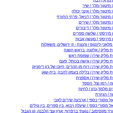
מזיא / לבת
מיטווך-מלר / שיר
מיטווך-מלר / אינני יכולה
מיטווך-מלר / דניאל, פרחי החורף
מיטווך-מלר / שירים
מיטווך-מלר / דיבורים
 מירסקי / שלשה ספרים
 מירסקי / מעשה אבות
לאכי-לינטופ / והנצח - זו ירושלים, משאלות
ית מליק / אלקנה, בראש השנה
ית מליק שירן / שפופת ראש
ת מליק שירן / אישה בכותל, פעם
ת מליק שירן / רוח מן ההרים, חיוכו של ג'ון דימניוק
ית מליק שירן / בלילה בעמק להבה, בית-שאן
ת מליק-שירן / אספנית
 / רמז וצל, הספד
ם מלמד-כהן / לחיות
 / הגיורת
ל מסורי כספי / ארבעה שירים לאבי
 מסורי כספי / שיעלה ויבוא, בין ספרים, בין גוילים
רד מקסימוב / נגעתי ברפרוף, ארץ עצי הלבנה, קו הגבול