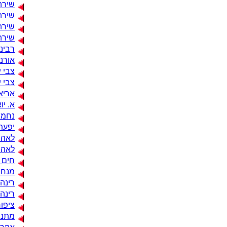
שירה
שירה
שירה
שירה
רבינ
אורנ
צבי 
צבי י
אריא
א. יו
נחמת
יפעת
לאה י
לאה י
חים ל
מנחם
רינה 
רינה 
ציפור
מתני