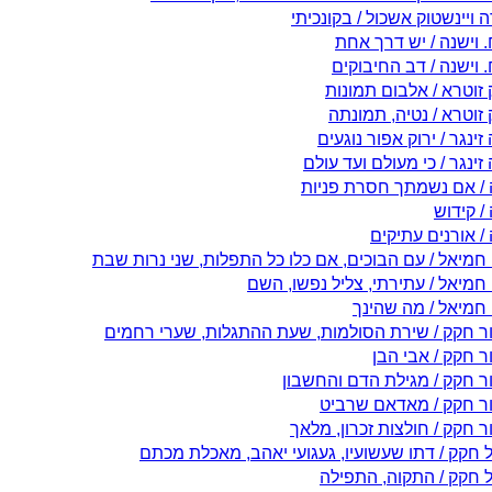
ויינשטוק אשכול / בקונכיתי
 וישנה / יש דרך אחת
 וישנה / דב החיבוקים
זוטרא / אלבום תמונות
זוטרא / נטיה, תמונתה
זינגר / ירוק אפור נוגעים
זינגר / כי מעולם ועד עולם
 / אם נשמתך חסרת פניות
/ קידוש
/ אורנים עתיקים
 חמיאל / עם הבוכים, אם כלו כל התפלות, שני נרות שבת
חמיאל / עתירתי, צליל נפשו, השם
 חמיאל / מה שהינך
ר חקק / שירת הסולמות, שעת ההתגלות, שערי רחמים
ר חקק / אבי הבן
ר חקק / מגילת הדם והחשבון
ר חקק / מאדאם שרביט
 חקק / חולצות זכרון, מלאך
 חקק / דתו שעשועיו, געגועי יאהב, מאכלת מכתם
 חקק / התקוה, התפילה