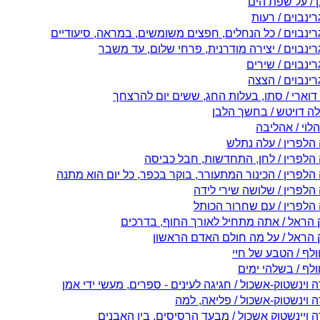
ן / על שפת הים
רינבוים / רעות
גרינבוים / כל הנחלים, חפצים משומשים, במראה, סיעודיים
רינבוים / יצירה מודרנית, פרחי שלום, עד משבר
רינבוים / שירים
רינבוים / הצצה
 דוארי / סתו, בעלות החג, ששים יום להרצחך
לה דויטש / בחשך הלבן
לוי / אהליבה
הלפרין / עלה נתלש
הלפרין / לחן, התחדשות, חבל כביסה
לפרין / הכינור המתעורר, בוקר בכפר, כל יום הוא מתנה
הלפרין / שלושה שירי לידה
הלפרין / עם שחרור הכותל
 הראל / אתה מתחיל לאורך החוף, בדרכים
 הראל / על מה חולם האדם הראשון
ולף / הטבע של חיי
ולף / בשלהי ימים
וינשטוק-אשכול / חגיגה לעינים - ספרים, מעשי ידי אמן
 וינשטוק-אשכול / פליאה, למה
 ויינשטוק אשכול / מבעד הרסיסים, בין האבנים