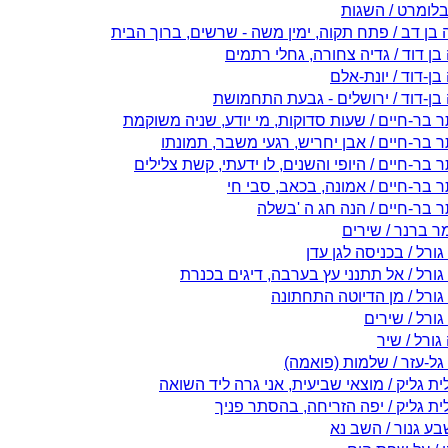
בלומרט / השגות
 בן דב / פתח תקוה, ימין משה - שרשים, ברוך הבית
בן דוד / גדיה צחורה, גחלי רתמים
בן-דוד / יונת-אלם
 בן-דוד / ירושלים - גבעת התחמושת
 בר-חיים / שעות סדוקות, מי יודע, שניה משוקמת
 בר-חיים / אבן יחריש, רגעי משבר, תמונתו
בר-חיים / היופי והשנים, לו ידעתי, קשת צלילים
 בר-חיים / אמונה, בכאב, סבי חי
 בר-חיים / הנה חג ה 'בשלה
ר ברנר / שירים
 גורל / בכניסה לגן עדן
 גורל / אל תתנני עץ בערבה, דיגים בכנרת
 גורל / מן הדיוטה התחתונה
 גורל / שירים
גורל / שיר
גל-עזר / שלמות (פואמה)
ת גליק / מוצאי שביעית, אני גרה ליד השואה
ית גליק / יפה הזריחה, בהסתר פניך
בע גנור / השב נא