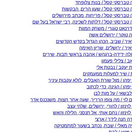
 טברסקי קסל / בנות צלופחד
 טברסקי קסל / שעון הרים, הבקשות
 טברסקי קסל / פריחות, מכתב מירושלים
 טברסקי קסל / דלתות לשכינה, רבי ישראל בעל שם
דרנאט טגורי / משחק המוות
ה טוקר / ירושלים אשה
יאיר / שביב, הכהן הגדול בקדש הקדשים
איר / ירושלים, שריון האימה
לה ידידה-ברגהש / אהבה בראשי תבות, שירים
אב / צלילי פעמון
 יעקב / נבטת אלי
 / שיר למעלות ממעמקים
פהן / מול שורת האבלים, לולא עקבות עיניך
פהן / הגינה, כדי לכתוב
בשאי / על מות לבן
 לוי / מה צופן הרריך, שעה אחר חצות, משנכנס אדר
לוינזון / להורי, ירושלים, שלהי עצב
לוינזון / נחם אותי, אל תנסני, הלילה והאש
ה חנה לידר / ארצי
ה מאלי / שבת, נכתב בשעור למתמטיקה