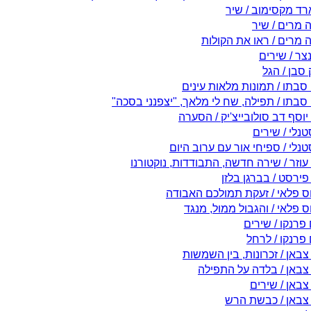
רד מקסימוב / שיר
 מרים / שיר
 מרים / ראו את הקולות
צר / שירים
סבן / הגל
סבתו / תמונות מלאות עינים
סבתו / תפילה, שח לי מלאך, "יצפנני בסכה"
וסף דב סולובייצ'יק / הסערה
סטנלי / שירים
סטנלי / ספיחי אור עם ערוב היום
עוזר / שירה חדשה, התבודדות, נוקטורנו
ירסט / בברגן בלזן
ס פלאי / זעקת תמולכם האבודה
 פלאי / והגבול ממול, מנגד
פרנקו / שירים
פרנקו / לרחל
צבאן / זכרונות, בין השמשות
 צבאן / בלדה על התפילה
צבאן / שירים
 צבאן / כבשת הרש