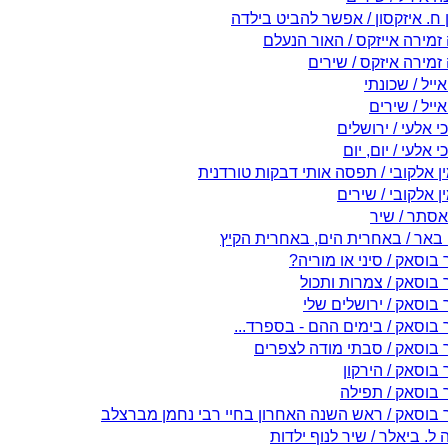
 ח. איזקסון / אפשר להביט בילדה
זמירה אייזקס / האור הנעלם
זמירה איזקס / שירים
אייל / שכונתי
אייל / שירים
 אלעי / ירושלים
 אלעי / יום, יום
ן אלקובי / תפסה אותי דבקות טורדנית
ן אלקובי / שירים
אסתר / שיר
 באר / באחרית הים, באחרית הקיץ
בוסאק / סיני או מוריה?
 בוסאק / צמרות ותכול
 בוסאק / ירושלים שלי
 בוסאק / בימים ההם - בספרד...
 בוסאק / סבתי מודה לצפרים
בוסאק / הירקון
 בוסאק / תפילה
 בוסאק / ראש השנה האחרון בחיי רבי נחמן מברצלב
 ל. ביאלר / שיר לנוף ילדות