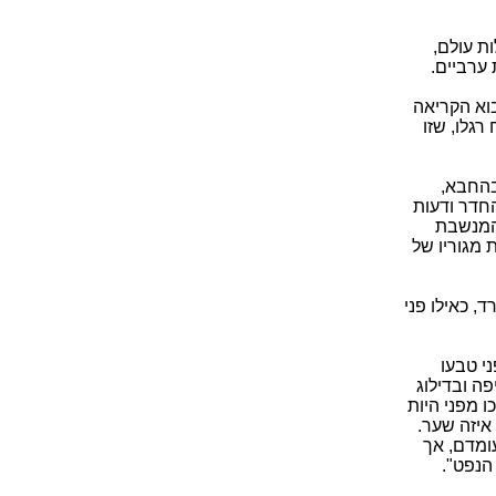
ת עולם,
 ערביים.
בוא הקריאה
רגלו, שזו
בהחבא,
חדר ודעות
המנשבת
 מגוריו של
 כאילו פני
י טבעו
ה ובדילוג
 מפני היות
איזה שער.
ומדם, אך
הנפט".