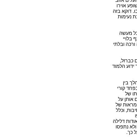
עלים אזוב
ופע אוירו
. דוקא בזה
ת נעימות
וכל מעשה
 בלויי
ורכה ובלתי
 כברזל,
ידוע הלמוד
לך בין
פחד קורי
תו של
 אותן על
 מראות של
בות, וכלל
אודות דלילה
ולא נתפסו
 כך.