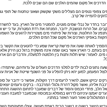
י הדרכים אל מקום שהמים הולכים שם הם שבים ללכת.
ים צפופי נטפים הם מצלילים משקי שקשוק ושאוני טחטוח של תופי גגו
קים להמייה של קרב.
דובר בחדר על נבלי שמים מוטים, להמטיר מים על הארץ, בעד לחשרת 
בים. ועל הרוח הנושבת, ידובר, המנחה את רדת המטרות, עד כי יש וה
פץ על החלונות, וצורות של פיתוחי מים מצטיירות לרגעים על השמשו
קוות באפיקי האדנים אל מקום שכל המים הולכים.
להסמיך לאותה שעה את פרשת קריאת שמע כדי להטעים את הקשר בי
ם בעתם. כי הארץ אשר באנו שמה אינה מושקית ברגל כגן הירק אלא
ים. לאמור: שיש תלות ותנות בין הלמטה ללמעלה, והדברים הם ארו
ל.
עה נתונים לבות ילדים לפלגי הדרכים העולים על גדותיהם, שיתמידו 
ול הפעמון, למען יהא ניתן להפליג על פני השטף שייטת של אניות עשוי
רקים יבזיקו אשם, להאיר לרעמים דרך הקולות, אפשר כי ידובר על סו
בת אליהו, ואשר מקול דהרת גלגלי המרכבה - ברקים ורעמים יוצאים 
אל הלב, פחדי הכמס והסוד של דברים שמעבר לתחום ההשגה התחתו
נערים יאמצו עיניהם לדרוש במופלא ובמכוסה שבמעבר למעבה העננים
המתגלגלים ואזור העור האזור במתניו.
עריש היושב בשעה זו בשער הבית באפס מעשה. אצלו מתעקמות השפת