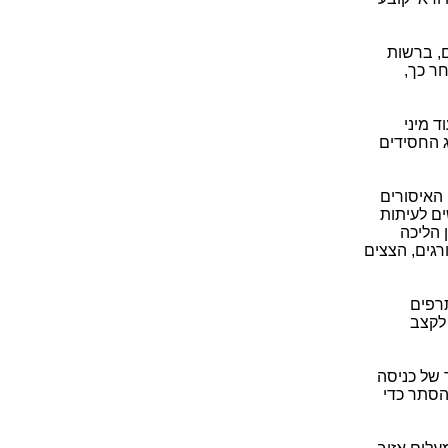
ם, ברשות
ר כך,
 מיני
ג החסידים
 האיסורים
ים לעיתות
 הליכה
גים, הצצים
תרפים
 לקצב
 של כניסה
הסתר כדי