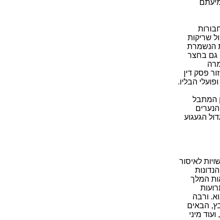
מיעתם
בורות
ל שריקות
ת הנשמרת
ה גם בחצר
מרה
ור פסק דין
ועלי הבליו.
ן המתבל
הנערים
ול הגעגוע
יות לאיסור
נדונות
אות המלך
רועות
א. ורבה
ץ, הבאים
עוד מיני