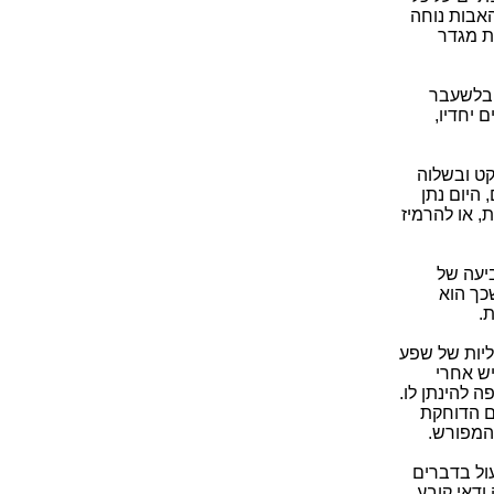
האבות נוחה
ת מגדר
. בלשעבר
יחדיו,
קט ובשלוה
 היום נתן
, או להרמיז
יעה של
שכך הוא
.
ליות של שפע
יש אחרי
ה להינתן לו.
ים הדוחקת
המפורש.
עול בדברים
ודאי קובע