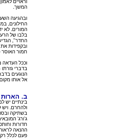
וראויים לאמון
המשך.
ובהגיעה השעה
החילונים, במ
המורים. לא י
בלבו של הרעבע
החדר", הגדיש
ובקפידות את ע
חמור האוסר כל
וככל העדאה מ
בדברי גזרתו ר
הנוגעים בדבר
אל אותו מקום
ב. הארות 
בינתיים יש ל
ולהחרם. ויש 
בשתיקה ובסוד
ג'ורג' המובאי
חדורות וחותכ
ההנאה לראות 
פעם לכלל רקיע