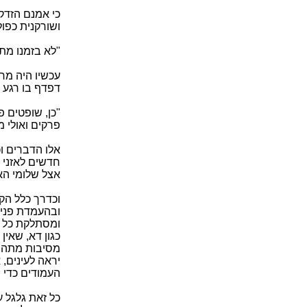
כי אמנם הזדקף
ושורקנית כפו
"לא בזמנו מת
עכשיו היה מח
דפדף בו רגע 
"כן, שופטים פ
פרקים ואולי מ
אלו הדברים ו
חדשים לאזני 
אצל שלומי הא
וכדרך כלל הק
ובהעמדת פנים
ומסתלקת כל ח
כגון דא, שאין
מסיבות מתהפך
יראה לעינים, 
העמודים כדי 
כל זאת גלגל ע