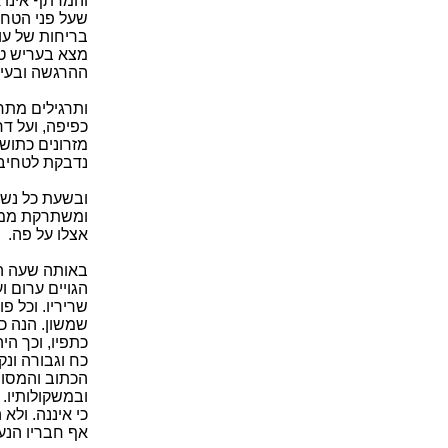
והמרתף אינו א
שעל פני הטחב.
בריחות של עו
מצא בעריש טע
ההרגשה ובעיק
ותרגילים מתרג
כפיפה, ועל ד
מזרונים כתוש
נדבקת לטחיב
ובשעת כל נשי
ומשתרקת ממנו
אצלו על פה.
באותה שעה הי
הגויים ערום ו
שריריו. וכל פ
שמשון. הנה כ
כתפיו, וכך הי
כח וגבורה ונק
הכתוב והמסופ
ובמשקולותיו. 
כי איננה. ול
אף חבריו הנע