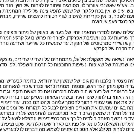
לא כוך אפלולי שנחצב בין סלעים אגב היציקה ליסודות הבית וכתליו מ
 ואע"פ שאשנבי אוורור לו, מסורגים ופתוחים לצחות של חוץ. הנה מש
בש ועיפוש ואין בכח כל קרן של שמש להפיג צינה של לילה המתמדת בו
ם לשבח, כי אין כקרירות להיטיב לגוף הטורח להעצים שריריו, מבחינ
ר כנגד פעפועי הזעה.
ילים שונים לסדרי התאמנויותיו של בעריש. באופן של ניתור וקפיצה 
רך שריעות על בטן ושכיבת אפרקדן. לצורך זה פרושים על קרקע המרתף
י קש ושיירי סמרטוטים של הפקר. עד שנעשית כל שריעה ושריעה נוחה 
ות הקרה של הקרקע.
אה ונשיאה של משקולת אל על, מתמתחים עליו שריגי שרירים, מוצקים
 שרשרת של שאיפות ונשיפות התוכפות כל הרמה והשפלה, לפי סדר 
ה מצטייר בלבנו חוסן גופו של שמשון שהיה ודאי, בדומה לבעריש, מה
עריה מקו מותן הצד ראש, ומנפח וממתח כראוי וכנדרש כדי להאחיזם ב
ועל רב אונים של בעריש היה מעלה בזכרוננו את כל מעשה תוקפו וגבור
ך היה אוחז בדלתות שער העיר ובשתי המזוזות ומסיען עם הבריח לשים
ה לופת את שני עמודי התווך להסמך עליהם ולהטותם בכח. ועוד דימויי
מה בגויים שמשכו את הנערים הצופים לבטל כל תמורות של זמנים ונסי
ר על תולדות שמשון הגיבור יצאו מכתוביהם להתממש על זה במרתפו
עד כי נמשך האחד בילדים כל כך אחר כנפי דימוייו ונתפלא לשאול על 
א העלתה השאלה כל סומק על פניו גם לאחר שעה קלה של שקט וציפיה, 
רים לצחוק מלגלג אלא הסכיתו אזניים לשמוע מה דברים לו לבעריש על