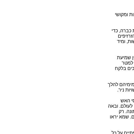
ת ומקושי
כברה, כדי
זרזיפים
ת, ומיד
ן שמיעת
 למטר
כים בלקח
מימיהם להלך
ות ניר.
סי האש
לעולם. ובאה
נה. רק
. שמא יראו
יים על כל