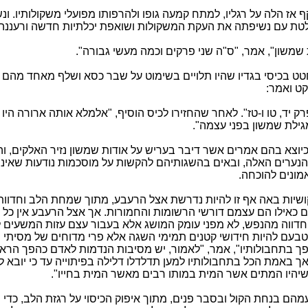
 אז הלה על רגליו, למתח קמעה גופו ולהרפותו מפועלי משקולותיו. ונ
לטת עם נשיפתה את העקת המשקולות ושואפת יכלתיות חדשה ורעננה.
 שמשון", אמר, "ס"ה שני פרקים וכמה מעשי גבורה".
טט בכיסי בגדיו שהיו תלויים בשימוט על שבר כסא ושלף מאחד מהם 
קט ואמר:
רק יד, טו ו-טז". לאחר שהחזירו לכיס הוסיף, "אלמלא אותה ארורה היו
גילת שמשון בפני עצמה".
כיוצא בהם אמרים אשר דיבר בעריש על אודות שמשון נזיר האלקים, וה
הנערים האלה, ובאים בהשגותיהם להקשות על מוסכמות נודעות שאינן 
מונים להוכחה.
ושיות באה אף זו להיות נדרשת אצל הרעבע, מתוך שמחת הלב וחדוו
 כאילו הם עצמם דורשי הרשומות והחמורות. אך אצל הרעבע אין כל
דווה מהנפש, לא מפני עומק המושג אלא בעבור עצם עזות המשעים 
 טבעם להיות חידושי קטנים תמימי השגה אלא פרי מדוחים של מסיתי חו
 בתחבולותיו", אמר, "לאמור, יש מסיבות הנדמות לאדם כהפך הראוי
אך באמת הכל בתחבולותיו למען תדלדלו דלילה בפיתוייה עד כי יובא ל
שיהיו המתים אשר המית במותו רבים מאשר המית בחייו".
מהם בנחת הקול ובסבר פנים, מתוך איפוק הכיסוי על רגזת הלב, כדי ש