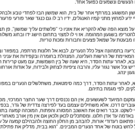
ם הנעשים ונשמעים כפועל אחד.
ון המשוגע במרתף אחר של בית, הוא שמשון הבז לפחדי טבע ולבהלו
ידע למחוץ מתני קמיו האנגלים, ידיו רב לו גם כנגד שאר פורעי פרעות
על מוצא הפה שלא להקריא את אזניו כי "פלשתים עליך שמשון", פן ת
הטריפו בשגעון המהומה. אז וי לו למצוי בתחום הישג ידו ובחוג משלוח 
זו מבעטת על שמאל פצעים וחבורות ומכות טריות.
ריעה בתמהונה אצל כלל הנערים, לבוא אל חלונות מרתפה, במפוזר ו
מאיימת של הרשות העליונה, המנהלת בחומרה ובקפידות את עניני ה
בא, לאחר עתות הסדר, היא שעה של בין השמשות, עם מעט קרירות 
יש וכל אשר נגזר עליו, והרבה ציפיות לצחוק ולבידוח, על אודות אורחות
ון ינהג.
 לאחר עתות הסדר, דרך כמה סימטאות, משתלשלים הנערים במפורד,
קים, לפי מגמת בתיהם.
מקום המיועד לשעשועים, אין הם נכנסים דרך שער החצר המרכזי, מפנ
ברים דרכו. אלא משחילים עצמם בעד לפירצה צדדית של גדר, בכפיפ
י לשקט. וכבר רואים את האשנב המסורג והפתוח, המוכהה קמעה בתוכו
דמה עד אדן חלונו. ומסתכלים לכאן ולכאן אם אין מין אורב מאחורי 
 פתאום רעדודי אורות, להבהב מן החלון החוצה ולהבהילם קמעה על ע
 לחש בוטח של אחד הנערים המבינים. "הוא בבית, מדליק את פתילת 