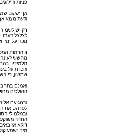
פניות ודילוגי
אך יש גם שמש
ולעת מצוא אף 
רק יש לשמור 
לצלצל דעתו ול
מכה על ימין ו
זו הדמות המכ
מחשש לעינה ה
תלמידיו. בהח
וזוכרת על בער
שמשון, כי בשגע
ואמנם בהחבא,
ההולכים מחול
ובהגיעם אל ה
לפרהס את העו
ובמלמולי הסו
החדר משוקע בא
דוקא אז באים
מיד נשמע קול