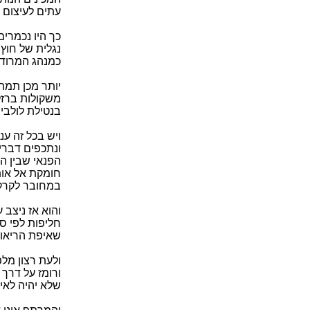
עתים לעיצום 
כך היו נכמרים
נגלית של חוץ
כמנהג המרודף
יותר מכן תמה
משקולות ברזל 
בנטילת לולבי
ויש בכל זה ע
ונתכפים דברי
הפנאי שבין ה
חומקת אל אות
במחובר לקרקע
והוא אז ניצב 
חליפות לפי ס
שאיפת הריאות
ולעת רצון מלפ
ורומז על דרך
שלא יהיה לאיר