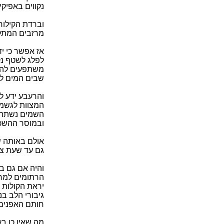
נקווים באפיק
וברדת הקילוח
מרזבים המתלה
אז אפשר כי י
לפלג לשטף נק
משתפעים להתנ
שבים המים לה
והרעבע ידע 
המצוות לגשמי
השמים נשתה מ
ובמוסר ההשכ
אולם באותה ש
גם עד שעת צלצ
והיה אם גם ב
הרתומים למרכ
יראת הקולות 
גיבורי הלב ב
חותם האפנים 
מה שאין כן ב