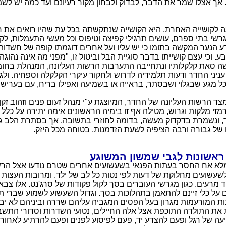
. אך אצלו שמר את הדבר, לבדוק ולבחון מקור רעיונם ועד כמה יש לש
 לקושייה האחרת, היא הקושייה שנתקשתה בכל עת שהיו רואים את ח
גרשי בתי ספרם, עושים תרגילי קפיצה וטיפוס וכל מעשי התעמלות, לקו
דע הנער המקשה בתומו כי יש עליו ועל אחרים דוגמתו קופה של חשדו
. וכי עצם קושייתו בדבר סוגיית הבל וביטול זו, "מפני מה אינה נהוג
ה סאת קלקלותיו ונתחייבה התערבות הרשות העליונה, המנהלת בחו
ניני החדר ודעות תלמידיה לדרוש ולחקור עיקרי הקלקלה וספחיה. ולגז
 מגע שבגלוי ושבסתר, בראייה או בשמיעה ואפילו בריח, עם בעריש ופ
צד הרשות העליונה של החדר, המיוצגת ע"י מנהל זעום פנים וזהוב זק
מזי מלקות וגרוש, מטילה אף זו בימיה הראשונים אימה יתירה על כלל 
, ונשמרת בדקדוק מעשה, בדומה לחוזרי בתשובה, אך בסתרת הלב גד
 של גבורה ורבה הציפיה לשעת הזדמנות, בטוחה מכל היזק.
ראשונות לגבי שמשון המשוגע
מלא אח החסר בעתות הפנאי בשעשועים אחרים שטרם נודעו אצל הרשו
לשעשועים מחלוקת של דעות לפי נטות כל לב של ילד. ומרובות העצות ה
 מרעים. כגון מגרשי העוברים בסך לקול פקודות של סרג'נט. אלו צב
ם על כלי זיינם להתאמן בתהלוכות בסך. וגדול השעשוע לשמוע שברי ת
ות המורעמות מגרון בעל הפסים המגביה עליהם שררה וביניהם לא יבו
את התולדה התוכפת אצל אלה החיילים, נטועי השדרות וסדורי התשב
ה של רגל ופעם להצדע יד, פעם לפיסוע לפנים ופעם להרתיע לאחור, ו