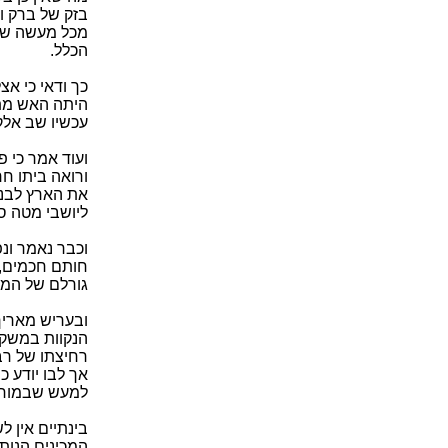
בזק של ברק ו
מכל מעשה של 
הכלל.
כך ודאי כי אצ
היתה האש מתל
עכשיו שב אלק
ועוד אמר כי 
ורואה ביתו חר
את הארץ לבני
ליושבי מטה ס
וכבר נאמר ונ
חותם חכמים, ו
גורלם של המפ
ובעריש מאריך
הנקוות במשקע
רחיצתו של רבי 
אך לבו יודע כ
למעש שבמוחש
בינתיים אין 
המכינים הנותנ