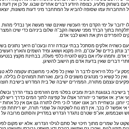
רעם בשחוק מלעיג, כצופה היודע דברים אחרים שבגו. על כן אין דעת 
התחברות עמו שסופה להביא על המתחבר מיני דעות משונות, יוצאו
לו ידובר על ימי הקדם וימי העכשיו שאינם שווי מעשה אך נבדלי מהות
קחת בתוך הברד מפני שעשה הקב"ה שלום ביניהם כדי שיכו המצרים 
ים להפרידם ויתן את האש לבני אדם.
פעם כשהיה אלקים מסתכל בבתי עבודה זרה ובעכו"ם היאך נתונים בש
ב ונתון בידים של עכו"ם, היה מקנא ושואג ומיד השמים והארץ רועשים,
 אדם. ותמהו עליו אם בקש להטיח כלפי מעלה, בבחינת מקצץ בנטיעות
תרי דברים שאין בדעת אדם מן הישוב להשיגן.
פסק ע"י כלל היראים לדבר ה' שאין כל פלא כי מחשבתו עקומה ללא טב
אין כל קשיא כי מנהגים משונים לו ביום, ואורחות תמוהים לו בלילה. 
קיעים עצמם מתורה, הממירים ישיבה של בית המדרש בישיבת חוצות
 בישיבה בגנוגנת הבית ומביט בפלגי מים הזורמים בצדי הדרך ובשלו
י ארץ. אז אפשר כי יהורהר אצלו על קפיצה לתוך המים כדרך ריש לק
יוחנן. ובשחיית רוב אונו יאמר לו כי חילו לתורה גם אם אין כל אחות יפ
י אי אפשר לו בכך. אין דמו נוח לשקיטה על שמרי תורה, יש ריתחת פנ
 ושבממש, אע"פ שטרם נתגדר הנדרש במדוייק והסתום מרובה על 
לשקוט על שמרים מתוך חיכוי של סתם לגילוי הנדרש. אלא יש מקום לפ
ים תיקון לגוף. שהרי גם שמשון בטרם ידע משפט גבורתו ומעשהו היה 