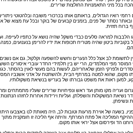
הכח בכל מיני התאמנויות החולצות שרירים.
 רחמי רואיו הגדולים, בראותם אותו בכרכורי משובה ובלהטוטי ניתורי
 ובאתר נסתר של פנים, בזמנים קבועים של בוקר ובכל עת מצוא של אח
 ברוח תזזית.
ו הלבבות למראה סלעים כבדי משקל שהיה נושא על כתפיו לעייפה. ועוד
בקוביות ביטון שהיה מטריח תכופות את ידיו להרימן בנענועים, כמנה
הם.
נין לתשומת לב אצל כלל הנערים וחשש להשפעה וקלקול, גם אם נשנים
 המוסר מפי המלמדים, הרי יש בין תלמידי החדר עוברי איסורים השש
סדרים ולפרקי הזמן שלאחריהם, לעשות בהם מעשי לאוין בהסתר. כגון
ו מקום, שהוא למטה במרתף הבית, ולהשתטח על אדני אשנביו המסור
, למען ראות את משפט גבורתו של בעריש בנשיאת משקולותיו.
ערום ועריה מקו מותן ועד ראש ונפיחויות שרירים שעליו מתמתחים ומ
דר נשיאת המשקולות והשפלתן. ועליות וירידות אחרות לחזהו הנתונות
 ונשיפתן.
ניו, בשעה של אוירת מרעות וטובות לב, היה מאותת לנו באצבעו היתר
 ההיקף המוליכה אל פתח המרתף. והיתה אף הליכה זו חומקנית מתוך 
וחנו הד ופירסום אצל יראי אותו מקום.