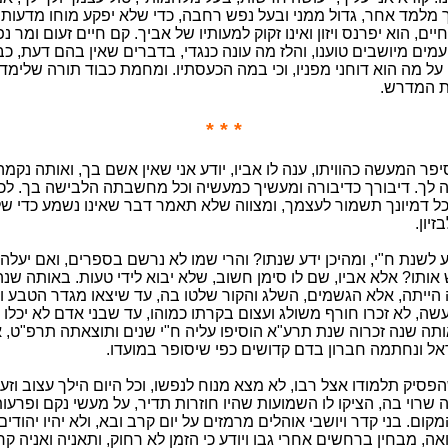
מלמד אחר, גדול ממני ובעל נפש רחבה, כדי שלא יפקע מוחו מדעות 
יים, הוא יפרנס ויזון ואינו זקוק למעותיו של אביך. קם חיים זעום ומר נ
מים מיושבים טוענו, והלז מה עונה כנגדי, בדברים שאין בהם דעת, כב
ל מה הוא דוחני מפניו, וכי במה הכעסתיו. ומחמת כבוד תורה שלימדו
ית המדרש.
* * *
יפר המעשה כהוויתו, ענה לו אביו, יודע אני שאין אשם בך, ואותה נקמ
 לך. דיבורך כדיבורה ומעשיך כמעשיה וכל מחשבתה הלבישה בך. לכ
ל דמיונך תשמור לעצמך, ומצווה שלא תאמר דבר שאינו נשמע כדי ש
זיון.
ע לשנת ח"י, ומהיכן ידע שנתו? והרי שמו לא נרשם בספרים, ואם יעלה ש
 אותו? אלא אביו, שם לו סימן חשוב, שלא יבוא לידי טעות. באותה שנה 
 הייתה, אלא הגשמים, השלג והקור שלטו בה, עד שיצאו מגדר הטבע וא
שה, לא זכרו חורף משולג ועצום בקרתו כמוהו, עד שבני אדם לא יכלו
תה שנה זכרוה שנת תרע"א הוסיפו עליה ח"י שנים ותוצאתה תרפ"ט, 
אל ונחתמה חברון בדם קדושים כפי שיסופר במועדו.
פסיק תלמודו אצל רבו, לא מצא מנוח לנפשו, וכל היום הילך עצוב וזעו
שרוי בה, הציקו לו השמועות שהיו חוזרות תדיר, על מעשי נקם ופרעו
מקום. בני קדר ויושבי אוהלים מרמזים על יום קרב ובא, ולא יהיו יהודים
אה, מבחין ברחשים אחרי גבו ויודע כי הזמן לא רחוק, ותאניה ואניה ק