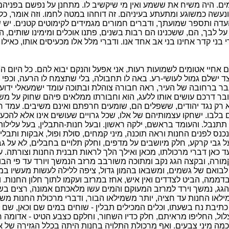
ים. היה משיח את ששמע ואין מי שיקשיב לו. מתחנן על נפשם בפניה
ונעשה כמשוגע ומתעתע בעיניהם. זה דוחהו במטה לחמו. וזה אומר, כל
העדה ותספר שמועתך, ודברים חמורים מגמידים לקימוטים קטנים. יש ש
 על לבך, הם, ששכנינו הם רבות בשנים, פתנו אוכלים ומימינו שותים, ה
 בני קדר אחינו בני אב אחד אנו. ודברי מלל אלו מכעיסים אותו, כאילו ה
 אחיי אטומים לשמועות רעות, אני אפעל והנקם יבוא להם. כל היום ה
 ישלם גמול לעושי-רע. באה לו תחבולה, בלי שתצמח לו הרעה, וכפי ר
 ברחובה של העיר, ראה חבורה צוהלת ובתוכה עומד ישמעאלי ידוע 
עובר דרכם עושים אותו ללעג, הוא וחבורתו ממלאים פיהם שחוק על משו
 רק נגד יהודים, ששפלים הם, שומעים חרפתם ואינם משיבים. עמד ח
 בלבו. ישחקו עצמותיהם של אלו, שכל גרויים שעושים אינו אלא להכע
תתנבל. והעומד בראשם, ילקה ראשון. ובעל חנות-התבלין, בעל עלילות
נכנס לפנים החנות וראה תוכנה, מיני קמחים, סולת ופול, אבקות ותבלי
 גבי קרקע, חלק מיושבים על מדפים, וחלק תלויים בחבלים, לא על גב
 כאן דברי מרכולתו, מכאן ואילך הלך לראות תבנית החנות וצורתה. ע
ורה, ובקצה הגג נקב ומתוכה משורבב מרזב הנמשך ויורד עד פי הבור.
 לבואם של גשמים, ומשבאו בהמון גדול, ציפה ללילה לעשות מעשיו במ
בדממה, הביט לצדדים ואין איש, אחז במרזב ועקמו לתוך חלון החנות.
 הגג, נמשך וירד למרזב המעוקם והמים עשו מלאכתם אמונה, רצים ב
מילאו החנות עד חציה, יותר משמילאו הבור, ודברי מרכולת החנות מש
כתיבת נח בשעתו, וכלים המכילים תבלין - שוחים במים שם וכאן, שם ו
ול, החליפו מראיתם, חלק כדיו השחור, וחלקם כצבע הטיט - אדומה ח
מה מיני צבעים. ואף מרכולת התלויה בחנות היתה בכלל הגזירה של אי