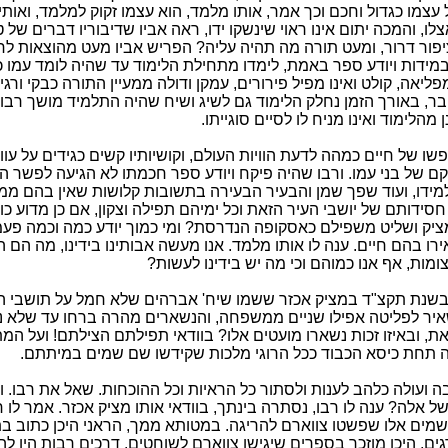
 עצמו כגדול וחכם וכך אמר, אותו מלמד, הוא עצמו זקוק למלמד, ואות
ו, והמכה יתום אינו ראוי שינשקו ידו, ראה אביו שדיבוריו דברים של 
יפור דרור, ומעט תורה מה תהיה עליה? הפריש אביו מעט מהוצאות לחמ
מידות ויודע ספר באמת, לימדו מתחילת הלימוד עד שהיה לומד עמו כג
ליאה, קולט ואינו מפיל פירורים, עמקן ודולה ממעיין התורה כבקי ורגי
בר, באורך הזמן נחלק הלימוד גם לשיג ושיח שהיה התלמיד מושך רבו 
מהלימוד ואינו מניח לו לסיים סוגייתו.
שו של חיים כמהה לדעת הוויות העולם, וקושיותיו קשים כגידים על עוול
 של בני עמו. ורבו שהיה פיקח ויודע ספר חכמתו לא הגיעה לפשר 
למידו, ועוד שפך שמן והבעיר הבעירה בתשובות קלושות שאין בהם ממש
חסידותם של יושבי העיר הזאת וכל ימיהם תפילה וצקון, אם כן מדוע כו
מציק ושליט משפילם כאסקופה הנדרסת? ומי כמוך יודע כמה וכמה פעמ
ו בהם חיים. ענה לו אותו מלמד. אנו מעשה אבותינו בידינו, מה הם ה
מות, אף אנו כמוהם וכי מה יש בידינו לעשות?
שנת תקצ"ד במציק אכזר ששמו שיח' אברהים שלא חמל על תושבי ה
יר לפליטה אפילו שניים ממשפחה, והנשארים מהרה ברחו עד שלא 
ת, ובאיזו זכות נשארו מועטים אלו? בוודאי תפילתם הצילתם! ועל המ
תחת כיסא הכבוד ככל הרוגי מלכות שקידשו שם שמים במיתתם.
בה ועולה כלהב לענות ולסתור כל הראיות וכל ההוכחות. שאל את רבו. ומ
 אלה? ענה לו רבו, נסתרה בינתך, בוודאי אותו מציק אכזר. אמר לו ח
שמים אלו שפשטו צווארם להריגה. במטותא ממך, הראני היכן כתוב 
גים, היכן מוזכר בספרים שיגישו צווארם לשוחטים. דרכים רבות היו ל