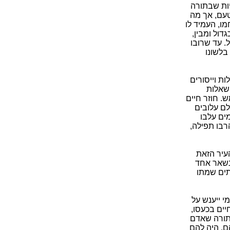
יות שבתורה
טעם, אך מה
ו, העמיד לו
דול ומבין,
ל. עד שרובו
בלשונו
ות וייסורים
השאלות
. חוזר חיים
לם עלובים
ים עלבו
רבו תפילה,
עיר הזאת
נשאר אחד
תים שמתו
י ייענש על
יים בכעסו,
בתורה שאדם
הם. היה להם