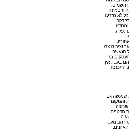
ן השמים,
ה והטמינה
ל לא מזרעו
דקדקה
חסדיו
 נפלה,
וריו,
ר וצירים צרו
ל הנעשה,
מתעסקים בה,
ם בעטו, אין
, התכנסו
, שנעשה גם
. והמקום
 שרוצה
ת הקטנים,
אינו
סירהב מעט,
האוזנים.