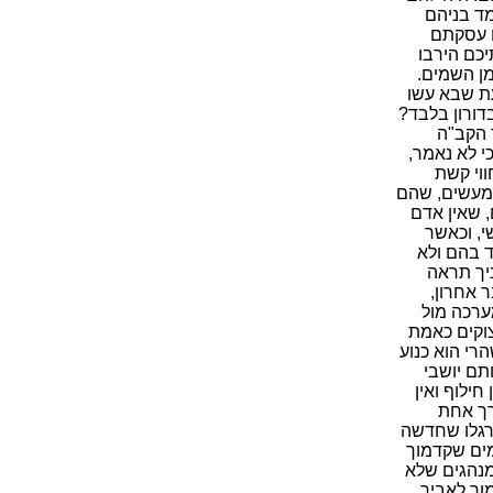
מד בניהם
ם עסקתם
כם הירבו
מן השמים.
עת שבא עשו
דורון בלבד?
 הקב"ה
י לא נאמר,
ווי קשת
במעשים, שהם
, שאין אדם
, וכאשר
ד בהם ולא
יך תראה
 אחרון,
ערכה מול
צוקים כאמת
הרי הוא כנוע
תם יושבי
חילוף ואין
רך אחת
רגלו שחדשה
ומים שקדמוך
מנהגים שלא
מור לאביך