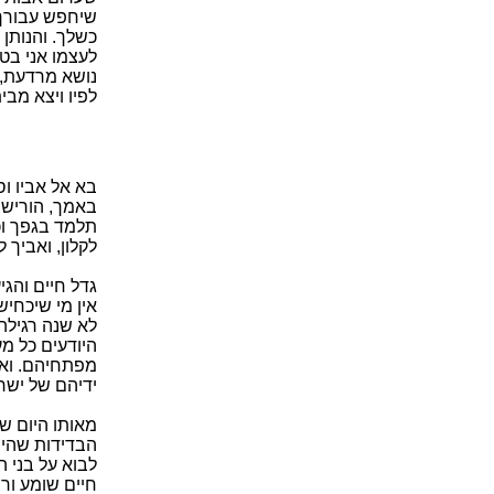
שיחפש עבורך 
כשלך. והנותן ח
לעצמו אני בטע
נושא מרדעת, ע
לפיו ויצא מב
בא אל אביו וס
באמך, הורישה
תלמד בגפך וכ
לקלון, ואביך לב
גדל חיים והגי
אין מי שיכחיש
לא שנה רגילה
היודעים כל מע
מפתחיהם. ואו
ידיהם של ישר
מאותו היום שה
הבדידות שהיה 
לבוא על בני ה
חיים שומע ורו