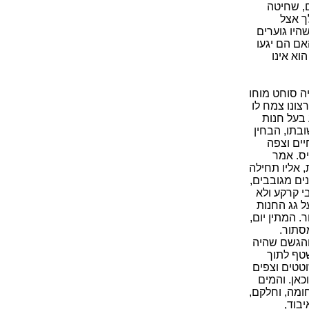
ם, שחיטה
ך אצל
היו גוערים
אם הם יגעו
וא אינו
יה סוחט מוחו
צונו צמח לו
בעל חנות
בתו, הבחין
יים וצפה
יס. אמר
, אליו תחילה
נים מגובבים,
י קרקע ולא
ל גג החנות
 המתין יום,
סתור.
 והגשם שהיה
שטף לתוך
וטטים וצפים
כאן. והמים
ומה, וחלקם,
בוד,