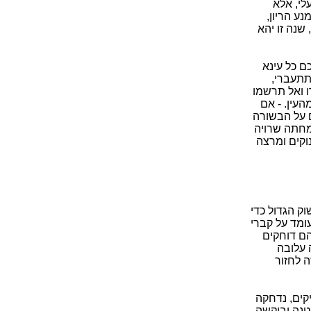
לי, אלא
נע הריון,
שנה זו יהא
ם כל עינא
תתעברי,
ו ואל תרשמו
העין. - אם
ם על הבשורה
שמחתה שרויה
וקים ומרצה
ק הגדול כדי
ומד על קברי
הם דוחקים
 עלובה
ה לחזור
קים, נדחקה
נה וביקשה