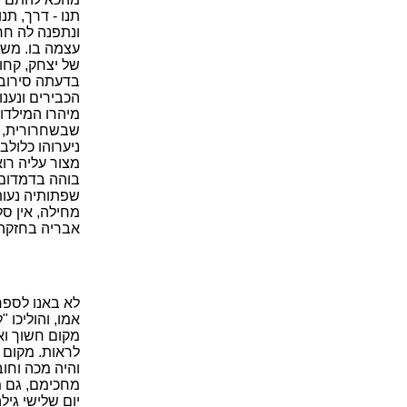
תנו - דרך, תנ
ונתפנה לה חר
עצמה בו. משה
של יצחק, קחו
בדעתה סירובם
הכבירים ונענו
מיהרו המילדות
שבשחרורית, ונ
ניערוהו כלולב
מצור עליה רו
בוהה בדמדום ע
שפתותיה נעות
מחילה, אין סל
אבריה בחזקה,
לא באנו לספר
אמו, והוליכו
מקום חשוך וא
לראות. מקום ל
והיה מכה וחוב
מחכימם, גם מע
יום שלישי גיל