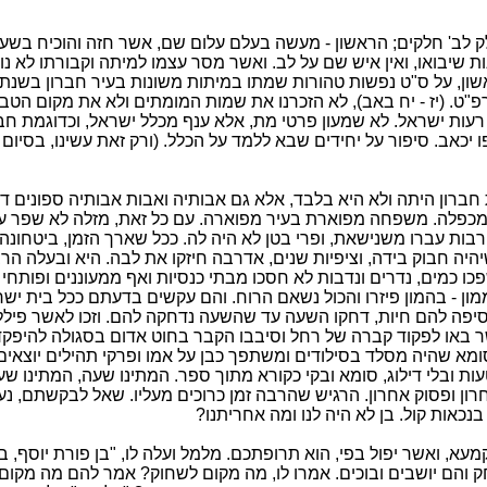
לב' חלקים; הראשון - מעשה בעלם עלום שם, אשר חזה והוכיח בשע
ת שיבואו, ואין איש שם על לב. ואשר מסר עצמו למיתה וקבורתו לא נוד
ון, על ס"ט נפשות טהורות שמתו במיתות משונות בעיר חברון בשנת
רפ"ט. (יז - יח באב), לא הזכרנו את שמות המומתים ולא את מקום הטב
רעות ישראל. לא שמעון פרטי מת, אלא ענף מכלל ישראל, וכדוגמת חב
ו יכאב. סיפור על יחידים שבא ללמד על הכלל. (ורק זאת עשינו, בסיום
חברון היתה ולא היא בלבד, אלא גם אבותיה ואבות אבותיה ספונים דו
מכפלה. משפחה מפוארת בעיר מפוארה. עם כל זאת, מזלה לא שפר על
רבות עברו משנישאת, ופרי בטן לא היה לה. ככל שארך הזמן, ביטחונה 
היה חבוק בידה, וציפיות שנים, אדרבה חיזקו את לבה. היא ובעלה הרב
ו כמים, נדרים ונדבות לא חסכו מבתי כנסיות ואף ממעוננים ופותחי 
מון - בהמון פיזרו והכול נשאם הרוח. והם עקשים בדעתם ככל בית יש
פה להם חיות, דחקו השעה עד שהשעה נדחקה להם. וזכו לאשר פיללו.
באו לפקוד קברה של רחל וסיבבו הקבר בחוט אדום בסגולה להיפקד
ומא שהיה מסלד בסילודים ומשתפך כבן על אמו ופרקי תהילים יוצאים 
ות ובלי דילוג, סומא ובקי כקורא מתוך ספר. המתינו שעה, המתינו שע
ן ופסוק אחרון. הרגיש שהרבה זמן כרוכים מעליו. שאל לבקשתם, נענו
נכאות קול. בן לא היה לנו ומה אחריתנו?
מעא, ואשר יפול בפי, הוא תרופתכם. מלמל ועלה לו, "בן פורת יוסף, בן
חק והם יושבים ובוכים. אמרו לו, מה מקום לשחוק? אמר להם מה מקום