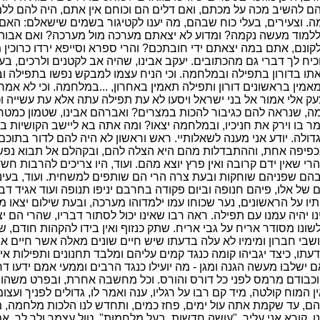
הם להשיב מכה על מכתם, ואם דלים הם וכוחם אין אתם, היה להם לל
. וצעירים, בעלי כוח שבהם, מה יענו לקטיגור בשמים שישאלם: הא
ללמוד מעשה נקמה? ומדוע לא יצאתם מערכה מול מערכה? ואם אבותי
קונם, אתם במה יצאתם ידי חובתכם? והרי ספרא וסייפא ירדו כרוכין 
כיח לך דברי גם מהכתובים. יעקב אבינו, שהיה אב לקטנים ולרכים, ב
אתו בדורון בתפילה ובמלחמה. וכי הניח עצמו למבקש נפשו בתפילה וב
מין בראשונים דורון ותפילה תאמין באחרון, ...במלחמה. וכי לא אמר
 אלי אמור אל בני ישראל ויסעו לא עת תפילה עתה אלא עת עשייה וכ
מה, שנראה להם כגיבור להכות במצרים? ואברהם אבינו, שטמון כמטח
מר בו וירק את חניכיו, ובמלחמה יצאו? ומה אתה בא ליישב הקושיות 
ולה. יודע אני מענה לשאלותיי. ראש וראשון לא היה להם לדור בתוכם
פיפה אחת, וההתבדלות מהם היא הצלה להם, ובקהלם אל תבוא נפשי
רי שאין ידם קרובה ואין פרץ יוצא מהם. ועוד, היו צריכים להרבות חש
בהם שפניהם שוחקות ובעת צרה הרי הם שותפים למשחית. ועוד, בעינ
של אלו, פיהם חנופה וביום פקודה בחרבם יניפו תנופה ועוד אגיד דבר
ו על הראשונים, נער שכוחו עמו ילמדוהו מערכה, ובעת שילום יצאו מ
ו יהיה עמנו עם תפילה. ראה רבו שאינו יכול לסתור דבריו, שהרי הם י
לשונו מסודר אריח על גבי אריח. שתק כנזוף ואין בידו להקהות חודם, ש
ושבי חברון ומימיו לא עלה בדעתו שיש חיים שונים מאלה אשר חיים או
עתו, כיצד יגביהו קומה כנגד קמים עליהם ומלבד תחנונים ותפילות אין 
 ישלבו מעשה הגנה ומגן - מה יועילו כנגד הרבים וממעי אמם ידעו ד
וכבודם מרמס לפני כל דורס והורס. וכל מחשבה אחרת, ובפרט משהו
ן המוח קולטה, מיד קם רבו על רגליו, ענה ואמר לו, גדולים לפניך ועצ
הם, עד שקמת אתה עול ימים, פחז כמים, ותחדש לנו הלכות מלחמה, 
. קורא אני עליך, "עושה חדשות, בעל מלחמות", טול עצמך ולך לך, א