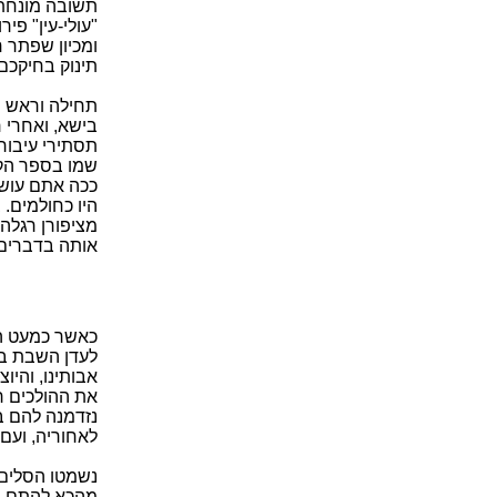
תשובה מונחת 
"עולי-עין" פיר
ומכיון שפתר ח
תינוק בחיקכם.
תחילה וראש תנ
בישא, ואחרי ר
תסתירי עיבורך
שמו בספר הקהי
ככה אתם עושי
היו כחולמים.
מציפורן רגלה
אותה בדברים 
כאשר כמעט הג
לעדן השבת בפ
אבותינו, והיו
את ההולכים ר
נזדמנה להם ב
לאחוריה, ועם
נשמטו הסלים 
מהכא להתם ו