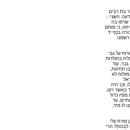
ר בת רבים
עה. השני: -
 שרפו בה
יחה, כי מותם
ורה בכף יד
 רשמנו
רות על גבי
יה כתולדות
גבר, עוד
ו תחינות,
מזלות לא
ראל
 וכך היה
 באשר רצו,
מפיו כדוד
תיים, עד
 לו מיד,
 פורת עלי
 לבכות? הרי