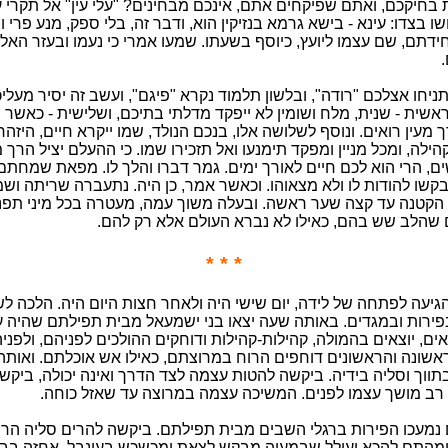
בחיקכם, ואתם שפיקחים אתם, אינכם מבחינים? "עלי עין" אל תקרי ע
ושו בצדו: עינא - בישא גרמא בנזיקין הוא, ודבר זה, בלי ספק, מנע פרי ומ
ידתם, שם עצמו ליועץ, כיוסף בשעתו. שמעו אמרי כי נעמו ובעזר האל, 
יחו אצלכם "רודה", ובלשון תלמוד נקרא "פיגם", ועשב זה יסיר מעליכ
אשית - שנית, מלח ושומין לא ייפקד מדלתי בתיכם, ושלישית - כאשר 
 מעין רואים. ונוסף לשלושה אלו, בנכם הנולד, שמו ייקרא חיים, היזהר
לה, ומכל מניין ומפקד תימנעו ואל תזכירו שמו. כי ההעלם יציל הרך מ
ם, הרי הוא לכם חיים לאורך ימים. גמר דברו והלך לו. מפאת שמחת
 בקשו להודות לו ולא מצאוהו. וכאשר אמר, כן היה. נתעברה שריתה ו
 הקטנה עד קצה שער ראשה. ובעלה משוך עמה, מעטרה בכל מיני תפנ
שהלב שש בהם, כאילו לא נברא העולם אלא רק להם.
* * *
יעה לפתחה של לידה, יום שישי היה ולאחר חצות היום היה. הלכה לשו
ירות ובמגדים. באותה שעה יצאו בני ישמעאל מבית תפילתם שהיה ע
צאים, יוצאים בהמולה, קהילות-קהילות ודוחקים ההולכים לפניהם, ולפני
אשונה והראשונים דוחפים הרוח במרוצתם, כאילו אש אוכלתם. ואותה
תווך וסליה בידיה. ביקשה להטות עצמה לצד הדרך ואינה יכולה, ביקש
 רב מושך עצמו לפנים. המשיכה עצמה במרוצה עד שאזל כוחה.
נמעכו הפירות ברגלי השבים מבית תפילתם. ביקשה להרים סליה הרי
מהתם להכא ועולל שבמעיה מבקש לצאת ומכשכש בעינבל, אחזה בבט