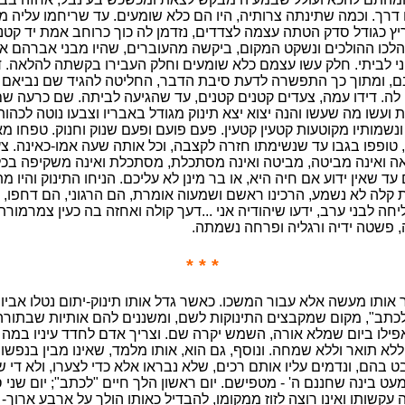
ו דרך. וכמה שתינתה צרותיה, היו הם כלא שומעים. עד שריחמו עליה מ
יץ כגודל סדק הטתה עצמה לצדדים, נזדמן לה כוך כרוחב אמת יד קטנ
לכו ההולכים ונשקט המקום, ביקשה מהעוברים, שהיו מבני אברהם אב
ני לביתי. חלק עשו עצמם כלא שומעים וחלק העבירו בקשתה להלאה. 
, ומתוך כך התפשרה לדעת סיבת הדבר, החליטה להגיד שם נביאם ו
 לה. דידו עמה, צעדים קטנים קטנים, עד שהגיעה לביתה. שם כרעה שם
 ועשו מה שעשו והנה יצוא יצא תינוק מגודל באבריו וצבעו נוטה לכהות
שמותיו מקוטעות קטעין קטעין. פעם פועם ופעם שנוק וחנוק. טפחו מאח
, טופפו בגבו עד שנשימתו חזרה לקצבה, וכל אותה שעה אמו-כאינה. צע
אה ואינה מביטה, מביטה ואינה מסתכלת, מסתכלת ואינה משקיפה בכ
ד שאין ידוע אם חיה היא, או בר מינן לא עליכם. הניחו התינוק והיו 
 קלה לא נשמע, הרכינו ראשם ושמעוה אומרת, הם הרגוני, הם דחפו, ה
יחה לבני ערב, ידעו שיהודיה אני ...דעך קולה ואחזה בה כעין צמרמורת
 פשטה ידיה ורגליה ופרחה נשמתה.
* * *
 אותו מעשה אלא עבור המשכו. כאשר גדל אותו תינוק-יתום נטלו אביו
 "לכתב", מקום שמקבצים התינוקות לשם, ומשננים להם אותיות שבתורה
פילו ביום שמלא אורה, השמש יקרה שם. וצריך אדם לחדד עיניו במה
לא תואר וללא שמחה. ונוסף, גם הוא, אותו מלמד, שאינו מבין בנפשו
ט בהם, ונדמים עליו אותם רכים, שלא נבראו אלא כדי לצערו, ולא די ש
ט בינה שחננם ה' - מטפישם. יום ראשון הלך חיים "לכתב"; יום שני 
ה עקשותו ואינו רוצה לזוז ממקומו, להבדיל כאותו הולך על ארבע ארוך- 