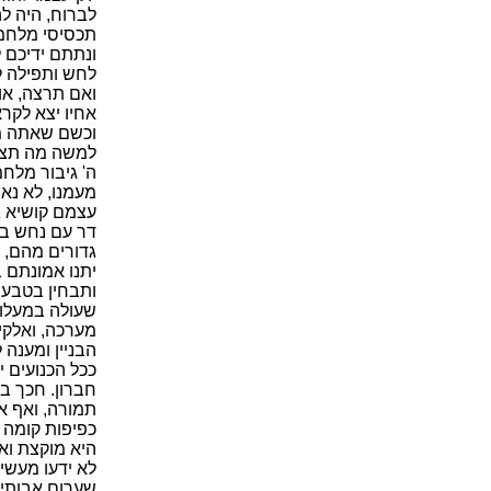
לברוח, היה ל
תכסיסי מלחמה
ונתתם ידיכם 
לחש ותפילה ל
ואם תרצה, או
אחיו יצא לקר
וכשם שאתה מא
למשה מה תצעק
ה' גיבור מלח
מעמנו, לא נא
עצמם קושיא גד
דר עם נחש בכ
גדורים מהם, ה
יתנו אמונתם 
ותבחין בטבעם 
שעולה במעלותי
מערכה, ואלקינ
הבניין ומענה 
ככל הכנועים י
חברון. חכך בד
תמורה, ואף אם
כפיפות קומה 
היא מוקצת ואי
לא ידעו מעשי
שערום אבותינו