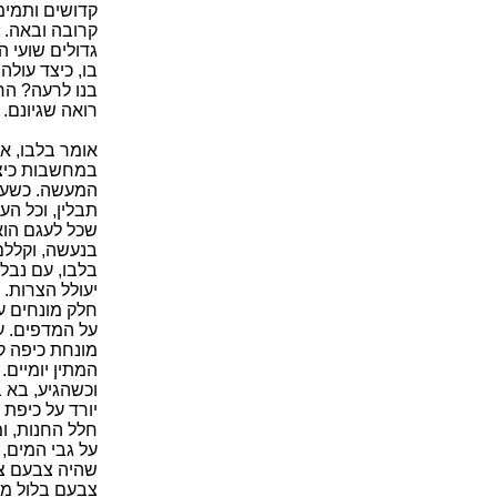
קדושים ותמימ
קרובה ובאה. 
גדולים שועי 
בו, כיצד עולה
בנו לרעה? הרי
רואה שגיונם.
אומר בלבו, אם
במחשבות כיצד
המעשה. כשעבר
תבלין, וכל ה
שכל לעגם הוא
בנעשה, וקללם
בלבו, עם נבל 
יעולל הצרות. 
חלק מונחים על
על המדפים. עד
מונחת כיפה קמ
המתין יומיים.
וכשהגיע, בא 
יורד על כיפת
חלל החנות, ו
על גבי המים, 
שהיה צבעם צל
צבעם בלול מכ