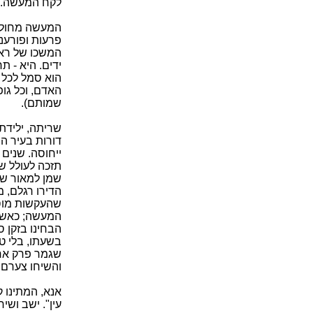
לקח המעשה.
המעשה מחולק 
פרעות ופורענו
המשכו של ראש
ידים. היא - ת
הוא סמל לכל 
האדם, וכל גופ
שמותם).
שריתה, ילידת 
דורות בעיר ה
ייחוסה. שנים 
תזכה לעולל שי
שמן למאור שפכ
הדירו רגלם, מ
שהעקשות מוסי
המעשה; כאשר 
הבחינו בזקן ס
בשעתו, בלי טע
שגמר פרק אחרו
והשיחו צערם ב
אנא, המתינו ק
עין". ישב ושי