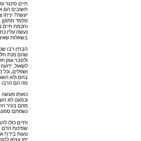
חיים סינגר על
חשובים הם אצל
יעשה? יניחו צ
מלמד מתוקן ב
וחכמת חיים מפ
נעשה עליו כח
בשאלות שאינן 
הבחין רבו שנפ
שהם מנת חלקם
ולסבר אוזן ת
לשאול, ידועה 
ושפלים, וכל 
בהם ולא השאיר
מה הם הרבו צו
כאותו מעשה ב
וכמעט לא השא
מהם בעיר הזא
נשמתם ספונה 
וחיים כולו לה
שפיכות הדם של
טעות בידך! א
יתן עצמו להור