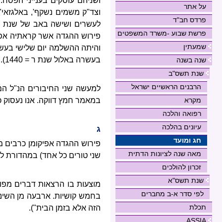
ושניהם עוסקים בענייני הפסח:
על אתר
וצד"ק משמים נשקף', באלגזאי"
פרדס חב"ד
לעשרים ושישה באב של שנת ר = 40
פרשת שבוע -משרד המשפטים
פירוש ההגדה אשר קראתיה אפיק
שמעתין
והיתה ההשלמה יום שלישי בעשרה 
בעשרה באלול שנת ר = 1440).
שנה בשנה
שנת תשס"ב
הרבנים הראשיים ישראל
למעשה שני החיבורים הנ"ל הם 
במאמר חמץ דווקה. אנו נעסוק כ
מקרא
רפואה והלכה
עיונים בהלכה
ג
חג ומועד
פירוש ההגדה אפיקומן כרבים מ
מאה שנה לציונות הדתית
שני טורים כל אחד) במהדורת ליוורנו משנת תק"ד (1744), אבל י
זכרון להולכים
שנת תשס"א
מוצעות בו הרצאות דברים מפור
לפי סדר א-ב מחברים
בחמש קושיות. ארבעה מן השינויי
תכלת
הזה אלא בזמן הבית").
ASSIA