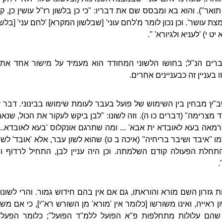
אר"). והוא בא ומבסס שם את דבריו: "כי כן בלשון רז"ל עושין כן, ק
ת עושר'. וכן נכון לומר מ'לחם עוני' [שבלשון המקרא] 'לחם עני' [בלש
 יט י) 'לעניא ולגיורא' ".
רים הנ"ל; בחושו הלשוני המחודד הוא מעמיד על מישור אחד את
 בעניין זה כבעניינים אחרים.
ץ מבחין בין השימוש של פועל בעבר לעומת שימושו בבינוני. דבר ז
 מצרימה" (דברים כו ה). וזה לשונו: "לבן ביקש לעקור את הכול, שנאמר
מאה בעא לאובדא ית אבא' ... ומה שתרגם אונקלוס 'בעא לאובדא...
ו "איבד ושיבר בריחיה" (איכה ב ט) שהוא לשון עבר, אלא 'אובד' לשון 
התחלת הפעולה קודם השלמתה. וכן היה עניין לבן, התחיל לרדוף 
.
ות גזרון השם מורא והוראתו, גם אם אין בהם חידוש גמור. והרי לשונו: "
ון ראייה, ואינו משורשו [כלומר אין 'מורא' מן השורש רא"י], כי אם מש
ת שהם עלולות מתחלפות פ"א הפועל ללמ"ד הפועל"; כלומר הפעל