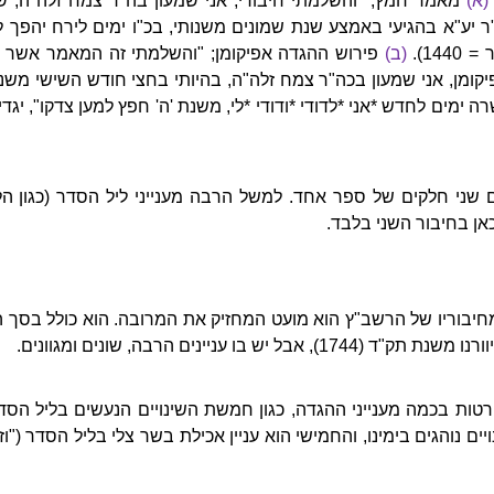
(א)
מאמר חמץ; "והשלמתי חיבורי, אני שמעון בה"ר צמח זלה"ה,
ר יע"א בהגיעי באמצע שנת שמונים משנותי, בכ"ו ימים לירח יהפך 
14).
(ב)
פירוש ההגדה אפיקומן; "והשלמתי זה המאמר אשר
ומן, אני שמעון בכה"ר צמח זלה"ה, בהיותי בחצי חודש השישי משנ
ימים לחדש *אני *לדודי *ודודי *לי, משנת 'ה' חפץ למען צדקו", יגדיל
שני חלקים של ספר אחד. למשל הרבה מענייני ליל הסדר (כגון הלכ
אן בחיבור השני בלבד.
חיבוריו של הרשב"ץ הוא מועט המחזיק את המרובה. הוא כולל בסך ה
ש בו עניינים הרבה, שונים ומגוונים.
טות בכמה מענייני ההגדה, כגון חמשת השינויים הנעשים בליל הסד
ם נוהגים בימינו, והחמישי הוא עניין אכילת בשר צלי בליל הסדר ("וזה