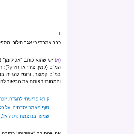
ו
כבר אמרתי כי אגב הילוכו מספק
(א)
יש שהוא כותב "אפיקומן" 
המ"ם (קמץ, צירי או חירק?); ה
במ"ם קמוצה, ורומז להגייה ב
והמחורז הפותח את הביאור להג
קורא פרישתי להגדה, יזכ
סוף מאמר יסדתיה, על כל
שמעון בנו צמח נתנה אל, 
אף שהתיבה "אפיקומן" כתובה כא