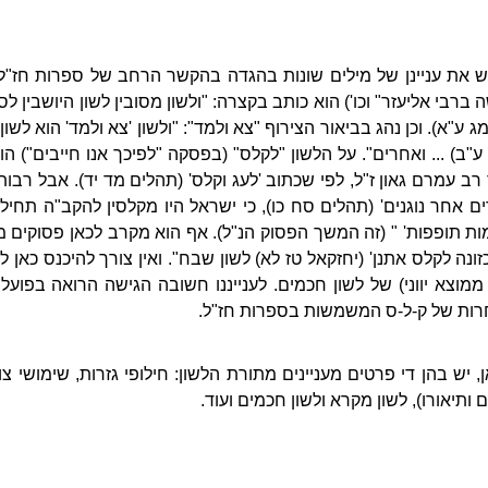
ש את עניינן של מילים שונות בהגדה בהקשר הרחב של ספרות חז"ל
רבי אליעזר" וכו') הוא כותב בקצרה: "ולשון מסובין לשון היושבין לסע
ע"א). וכן נהג בביאור הצירוף "צא ולמד": "ולשון 'צא ולמד' הוא לשון
ב) ... ואחרים". על הלשון "לקלס" (בפסקה "לפיכך אנו חייבים") הוא 
ר רב עמרם גאון ז"ל, לפי שכתוב 'לעג וקלס' (תהלים מד יד). אבל רבות
 אחר נוגנים' (תהלים סח כו), כי ישראל היו מקלסין להקב"ה תחילה
ת תופפות' " (זה המשך הפסוק הנ"ל). אף הוא מקרב לכאן פסוקים מ
 כזונה לקלס אתנן' (יחזקאל טז לא) לשון שבח". ואין צורך להיכנס כאן
מוצא יווני) של לשון חכמים. לענייננו חשובה הגישה הרואה בפוע
חרות של ק-ל-ס המשמשות בספרות חז"ל.
 יש בהן די פרטים מעניינים מתורת הלשון: חילופי גזרות, שימושי צור
ותיאורו), לשון מקרא ולשון חכמים ועוד.