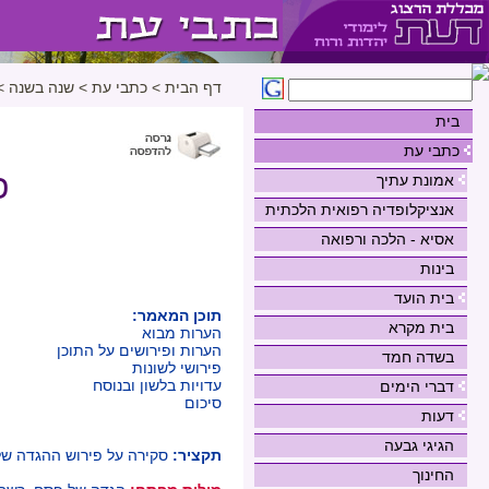
דף הבית
>
כתבי עת
>
שנה בשנה
>
בית
כתבי עת
פ
אמונת עתיך
אנציקלופדיה רפואית הלכתית
אסיא - הלכה ורפואה
בינות
בית הועד
תוכן המאמר:
בית מקרא
הערות מבוא
הערות ופירושים על התוכן
בשדה חמד
פירושי לשונות
עדויות בלשון ובנוסח
דברי הימים
סיכום
דעות
הגיגי גבעה
תקציר:
סקירה על פירוש ההגדה של
החינוך