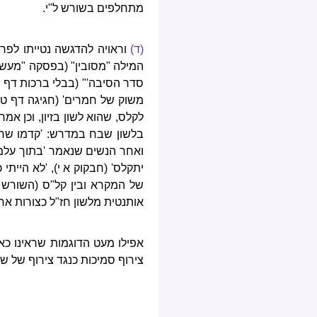
מתחלפים בשורש ל"י.
(ד)
וראויה להדגשה נטייתו לפר
המילה "מסובין" (בפסקה "מעשה ב
סדר הסיבה'" (בבלי ברכות דף מג 
משוק של חמרים' (חגיגה דף ט ע"
לקלס, שהוא לשון בזיון, וכן אמ
בלשון שבח במדרש: 'קדמו שרים
ואחר הנשים שנאמר 'בתוך עלמו
יתקלס' (חבקוק א י), 'לא הייתי
של המקרא ובין קל"ס (השורש מ
אותנטית מלשון חז"ל כצורות א
אפילו מעט הדוגמות שראינו כאן,
צירוף סמיכות כנגד צירוף של שם 