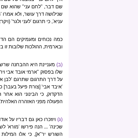
שם דבר, "לחם עני" שהוא שם תו
שנילושה דרך עושר, ולא אמרו 'מצ
עניא', כי תרגום 'לעני ולגר' (ויקרא
כמה נכוחים ומעמיקים הם הדב
ובארמית, ההולכות שלובות זו בזו
(ב)
מעניינת היא ההבחנה שרשב"
שלו בפסוק "ארמי אובד אבי וירד
על דרך התרגום שתרגם 'לבן אר
'איבד אבי' [צורת פיעל בעבר] כמ
הדקדוק, כי הבינוני הוא אחר 
הפעולה מפני האזהרה האלהית"
(ג)
ויוזכרו כאן גם דבריו על אוד
שכינה' ... הנה פירשו 'מורא' לש
השורש יר"א], כי אלו המילו