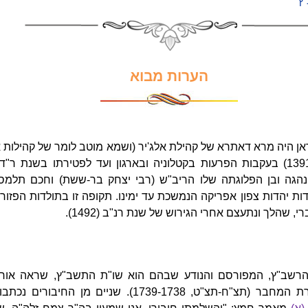
ץ
הערות מבוא
אן היה מרא דאתרא של קהילת אלג'יר (ושמא מוטב לומר של קהילות א
נהגה ובן הפלוגתה שלו הריב"ש (רבי יצחק בר-ששת) וחכם תלמס
 יהדות צפון אפריקה הנמשכת עד ימינו. תקופה זו בתולדות הפזור
 שהלך ונתעצם אחרי הגירוש של שנת רנ"ב (1492).
רשב"ץ, המפורסם והנודע שבהם הוא שו"ת התשב"ץ, שראה אור
כשלוש מאות שנה לאחר פטירת המחבר (תצ"ח-תצ"ט, 1739-1738).