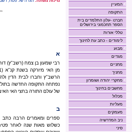
מילות מפתח:
הגדה של פסח, רשב"
המעיין
התקופה
חברנו -עלון התלמדים בית
הספר תחכמוני בירושלים
טללי אורות
לימודים - כתב עת לחינוך
מבוע
א
מגדים
רבי שמעון בן צמח (רשב"ץ) דור
מחניים
מחניך
הרשב"ץ וחברו לבית הדין ולה
מחקרי יהודה ושומרון
נפתחה התקופה החדשה בתולדות
מחשבים בחינוך
של עולם התורה בחצי האי האיברי,
מכלול
מעליות
ב
מעמקים
ספרים ומאמרים הרבה כתב ה
ניב המדרשיה
סיני