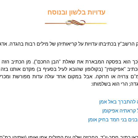
עדויות בלשון ובנוסח
 הרשב"ץ בכתיבתו עדויות על קריאותיהן של מילים רבות בהגדה. אדגי
(כך הוא בפסקה המבארת את שאלת "הבן החכם"). מן הכתיב הזה אינ
כתיב "אפיקומין" (בקולופון שהובא לעיל בסעיף ב) מקדם אותנו בזה
מ"ם צרויה או חרוקה. אבל במקום אחד עולה עדות מפורשת ומכרעת
דה; הרי הוא בשלמותו:
ה להתברך באל אמן
 קראתיה אפיקומן
בנים בני חמד בחיק אומן
ן כתיב חסר-יו"ד, החריזה שלה עם המילים אמן ואומן (שתיהן במ"ם 