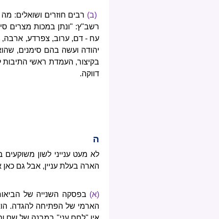
(ב)
רבים חוזרים ושואלים: מה
רשב"ץ: "ונתן במכות מצרים סי
עח - דם, ערוב, צפרדע, ארבה, ב
יהודה ועשה בהם סימנים, שהוא
בקיצור, העמדת ראשי התיבות 
דווקה.
ה
לא מעט ענייני לשון משוקעים ב
הארה בעלת עניין, אבל גם כאן
(א)
בפסקה השנייה של הביאור 
הארמי של הפתיחה להגדה. הוא 
אין "לחם עני" במבנה של שם ות