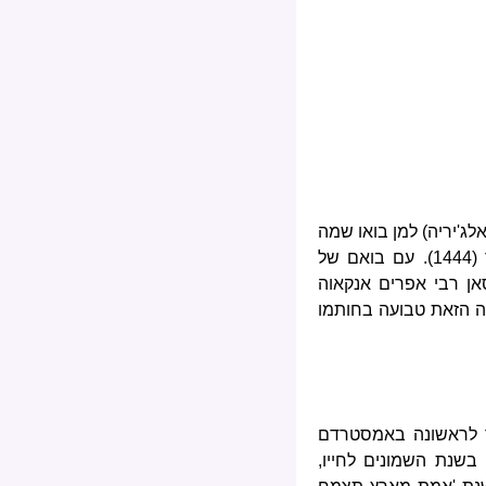
לג'יריה) למן בואו שמה
מן האי מיורקה בשנת קנ"א (1391) בעקבות הפרעות בקטלוניה ובארגון ועד לפטירתו בשנת ר"ד (1444). עם בואם של
אן רבי אפרים אנקאוה
ה הזאת טבועה בחותמו
 לראשונה באמסטרדם
 שניים מן החיבורים נכתבו בשנת השמונים לחייו,