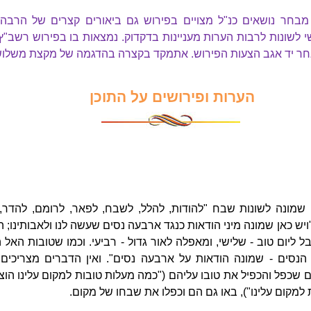
בחר נושאים כנ"ל מצויים בפירוש גם ביאורים קצרים של הרבה
י לשונות לרבות הערות מעניינות בדקדוק. נמצאות בו בפירוש רשב"ץ
חר יד אגב הצעות הפירוש. אתמקד בקצרה בהדגמה של מקצת משלושת
הערות ופירושים על התוכן
שמונה לשונות שבח "להודות, להלל, לשבח, לפאר, לרומם, להדר,
 "ויש כאן שמונה מיני הודאות כנגד ארבעה נסים שעשה לנו ולאבותינו; 
 ליום טוב - שלישי, ומאפלה לאור גדול - רביעי. וכמו שטובות האל היו
 הנסים - שמונה הודאות על ארבעה נסים". ואין הדברים מצריכים
שכפל והכפיל את טובו עליהם ("כמה מעלות טובות למקום עלינו הוצי
למקום עלינו"), באו גם הם וכפלו את שבחו של מקום.