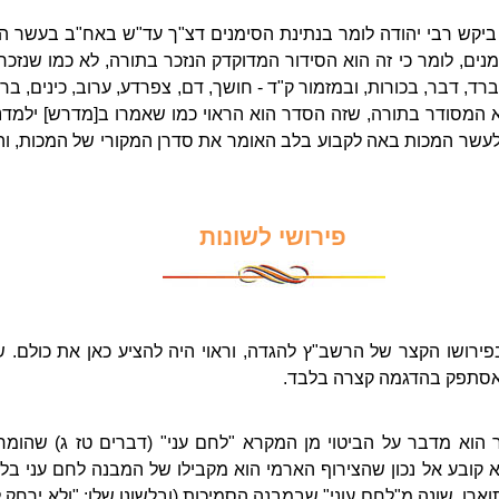
 ביקש רבי יהודה לומר בנתינת הסימנים דצ"ך עד"ש באח"ב בעשר 
מנים, לומר כי זה הוא הסידור המדוקדק הנזכר בתורה, לא כמו שנזכ
רד, דבר, בכורות, ובמזמור ק"ד - חושך, דם, צפרדע, ערוב, כינים, ברד
 המסודר בתורה, שזה הסדר הוא הראוי כמו שאמרו ב[מדרש] ילמדנו 
לעשר המכות באה לקבוע בלב האומר את סדרן המקורי של המכות, וה
פירושי לשונות
פירושו הקצר של הרשב"ץ להגדה, וראוי היה להציע כאן את כולם. שכ
 אסתפק בהדגמה קצרה בלבד.
הוא מדבר על הביטוי מן המקרא "לחם עני" (דברים טז ג) שהומר
קובע אל נכון שהצירוף הארמי הוא מקבילו של המבנה לחם עני בלש
וארו, שונה מ"לחם עוני" שבמבנה הסמיכות (ובלשונו שלו: "ולא ירחק 