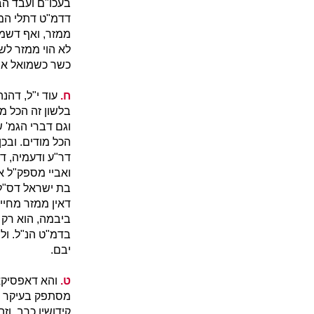
בעכו"ם ועבד הב
דדמ"ט דתלי הממ
ממזר, ואף דשמו
לא הוי ממזר לש
כשר כשמואל או ה
ח.
עוד י"ל, דהנ
בלשון זה הכל מו
וגם דברי הגמ' 
הכל מודים. ובכ
דר"ע ודעמיה, ד
ואביי מספק"ל א
בת ישראל דס"ל 
דאין ממזר מחייב
ביבמה, הוא רק א
בדמ"ט הנ"ל. ול
יבם.
ט.
והא דאפסיקא 
מסתפק בעיקר פי
קידושין כרב. וז