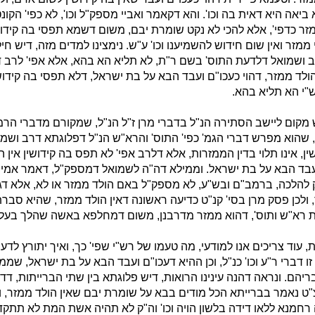
 ביאה היא דאית בה וכו'. והא דקאמר ואביי מספק"ל וכו', לא כפי' הקונ
מזר כדפי', אלא להכי לא נקט שומרת יבם, משום דשמא תפסי בה קידו
ממזר ואין שום חידוש להשמיענו וכו' ע"ש. נימצינו למדים מזה, דיש חיל
 ושמואל דלדעת התוס' בשם ר"ת, לא תליא הא בהא, אלא אפי' לרב 
 הולד ממזר, דהוי כעכו"ם ועבד הבא על בת ישראל, דלא תפסי בה קידושי
"י הא תליא בהא.
מקום ליישב הסתירה הנ"ל בדברי מרן ז"ל הנ"ל, שמקורם מדברי הרמ
 שהוא מפרש דברי הגמ' כפי' התוס' והרא"ש הנ"ל דפלוגתא דרב ושמ
ין, אינו תלוי בדין הממזרות, אלא דלרב אפי' לא תפס בה קידושין אין 
ועבד הבא על בת ישראל. וממילא דה"ה לשמואל דמספק"ל, דאמר אמי
סק להלכה, ברמב"ם ובש"ע, לא מספק"ל באם הולד ממזר או לא, אלא דג
, ולכן פסק מרן בסי' קנ"ט כדיעה ראשונה דאין הולד ממזר, שהיא סב
 רא"ש ותוס', דהוא ממזר מדרבנן, משום דמחלפא באשה שהלך בעלה 
 עוד צריכים אנו למודעי, מה טעמו של רש"י שפי' כך, ואיך יתורץ לדע
ו דברי ר"ע וכו' כנ"ל, וכן ההיא דעכו"ם ועבד הבא על בת ישראל, שממ
יהם. ונראה דהנה עינינו הרואות, דיש פלוגתא בין שתי הברייתות, דד
"ט נאמר בברייתא הכל מודים בבא על שומרת יבם שאין הולד ממזר, ופ
רחמנא ללאו דידה בלשון הויה וכו' וה"ק לא תהיה אשת המת לא תת