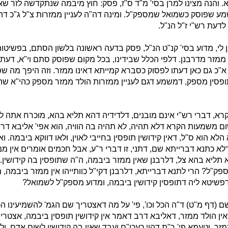
לא. והנה מצינו למרן בסי' מ"ד ס"ז, פסק: חוץ מיבמה שנתקדשה לזר ש
 שפוסק כשמואל שמספק"ל. ומינה דה"ה לעניין ממזרות צ"ל ג"כ דהו
דעת רש"י ז"ל הנ"ל.
ן לי, מדוע בסי' קנ"ט הנ"ל, פסק בדעה ראשונה בלשון הסתם, בפשיטות
י ממזר מדרבנן. דלפי הכלל שבידינו, בכל מקום שפוסק סתם וי"א, דעת
כ גם כאן דעתו לפסוק כסברא קמייתא דאינו ממזר. וזה היפך מה שפ
תופסין מספק, דמשמע דגם לעניין ממזרות הולד ממזר מספק כהי"א שהב
א, דברי רש"י אינם מובנים, דלדידיה דהא תליא בהא, מוכרח אתה לו
 משמעות הקרא דלא תהיה, לא תהיה בה הוויה, הוא אפי' אליבא דרב
לא הוא ס"ל, דאין קידושין תופסין בחייבי לאוין, ולאו דווקא ביבמה. ו
לא כתנא דברייתא שם, דתני, זו דברי ר"ע, אבל חכמים אומרים אין מ
א תליא בהא צל, דלרבנן שאין ממזר ביבמה, ה"ה שתופסין בה קידושין.
פק"ל? הרי לתנא דברייתא, דלרבנן דקי"ל כוותייהו אין ממזר ביבמה,
 דפשיטא ליה דתופסין קידושין ביבמה, ומדוע מספק"ל לשמואל?
ם (דף מ"ט) ד"ה הכל וכו', פי' על מה דאצטריך שם הגמ' להשמיעינו ה
ן הולד ממזר, דאליבא דרב דאמר אין קידושין תופסין ביבמה, אצטרי
זר. וטעמא פי' ר"ת דהוי כעכו"ם ועבד שאין בה קידושין לשום אדם, ול