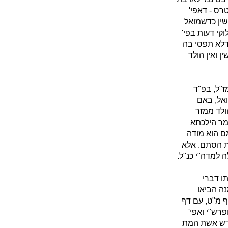
טרס - דאפי'
שין כדשמואל
וקי דעות בפי'
דלא תפסי בה
ן ואין הולד
ז"ל, בפ"ד
ואל, באם
הולד ממזר
מר הילכתא
ם הוא מודה
רת הסתם. אלא
למדה"י כנ"ל.
תו דברי
נה הביאו
ף מ"ט, עם דף
רש"י ואפי'
קדש אשת המת