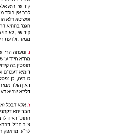
קידושין היא אלא
לרב אין הולד מ
ופשיטא דלא הוי 
הגמ' בההיא דרב
קידושין, לא הוי
ממזר, ולדעת רש
ו.
ומעתה הרי יש 
מה"א הי"ד ע"ש,
תופסין בה קידוש
דומיא דעכו"ם 
כוותיה, וכן נפ
דאין הולד ממזר
דלי"א שהיא דעת
ז.
אלא דבכל זאת,
הברייתא דקתני ז
התוס' ראיה לדבר
צ"ב הנ"ל, דבדצ
לר"ע, מדאפקיה 