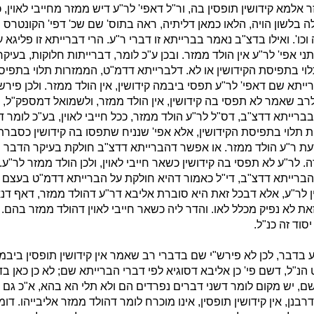
ר אלמא קידושין תופסין בה, ור"ל דאפי' לר"ע דיש ממזר מחייבי לאוין, 
 בלשון הויה, הלאו כמאן דליתיה, ראה בתוס' שם שכ' דפי' הקונטרס
וכו'. ואילו בדצ"ב נאמר בברייתא זו דברי ר"ע. הרי דברייתא זו פליגא 
י אפי' לר"ע אין הולד ממזר. ובכן ע"כ לומר, דברייתות חלוקות, בעיקר
לוי בתפיסת הקידושין או לא. דלברייתא דדמ"ט, הממזרות תלוי בתפיסת
ייתא שם דאפי' לר"ע תפסי ביבמה קידושין, אין הולד ממזר. ולכן פיר
רב שאמר לא תפסי בה קידושין, אין הולד ממזר, ולשמואל דמספק"ל,
ברייתא דדצ"ב, דס"ל לר"ע הולד ממזר, ככל חייבי לאוין, בע"כ לומר 
ות תלוי בתפיסת הקידושין, אלא אפי' שנניח שתפסו בה קידושין כסבר
עת ר"ע הולד ממזר. או אפשר דהברייתא דדצ"ב חולקת בעיקר הדבר
ה. לר"ע לא תפסי בה קידושין כשאר חייבי לאוין, ולכן הולד ממזר לר"ע.
ברייתא דדצ"ב, די"ל כאמור דהיא חולקת על הברייתא דדמ"ט בעצם
 לר"ע, אלא דבכל זאת היא סוברת אליבא דר"ע דהולד ממזר, דאף דנ
זאת לא נפיק מכלל לאו. והדר ליה כשאר חייבי לאוין דהולד ממזר בהם. ו
וד זה כנ"ל.
ע בדבר, לכן לא פירש"י שם בדברי רב שאמר אין קידושין תופסין ביבמ
הנ"ל, דשם פי' כן אליבא דסוגיא לפי דברי הברייתא שם; לא כן כאן בד
ם, יש מקום לומר דשני דברים נפרדים הם ולא תלי הא בהא, א"כ גם 
נן, אין קידושין תופסין, אינו מוכרח לומר דהולד ממזר אליבייהו. דומ