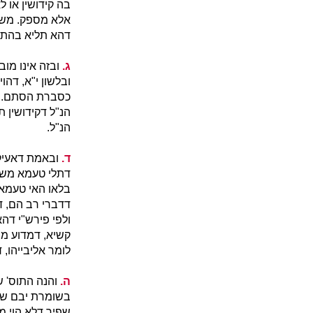
בה קידושין או 
אלא מספק. משמע
דהא תליא בהת ל
ג.
ובזה אינו מוב
ובלשון י"א, דהו
כסברת הסתם. א"
הנ"ל דקידושין 
הנ"ל.
ד.
ובאמת דאעיקר
דתלי טעמא משום
בלאו האי טעמא ה
דדברי רב הם, ד
ולפי פירש"י דה
קשיא, דמדוע מס
לומר אליבייהו,
ה.
והנה התוס' ש
בשומרת יבם שאי
שפיר דלא הוי ממ