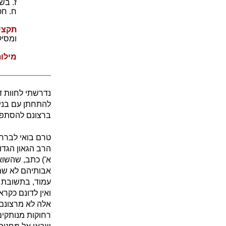
ז. בש
ח. חכ
תקצי
ומסיק
מילו
נדרשתי לחוות ד
להתחתן עם בניהם
ברצונם להסתפח 
טרם בואי לברר 
הרב הגאון הגדול
א') כתב, שהשוא
אבותיהם לא שמרו
עמוד, בתשובת ה
ואין לדונם כקר
אלה לא מרצונם
רחוקות מנותקים