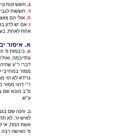
ג.
חשש זנות וניש
ד.
חששות לגבי גי
ה.
אולי הם צאצא
ו.
אם יש לדון בה
אחת לאחת, בעה
א. איסור י
א.
ביבמות פ' הא
ונתייבמה, ואח"כ
דברי ר"ע שהיה א
ממזר במחייבי לא
גרידא לא הוי ממ
ר"י דהוי ממזר 
ס"ב הובא שם ב
ע"ש.
ב.
והנה שם בגמ'
לאיש זר, לא תה
אשת המת, אי לל
פ' האישה רבה מנ