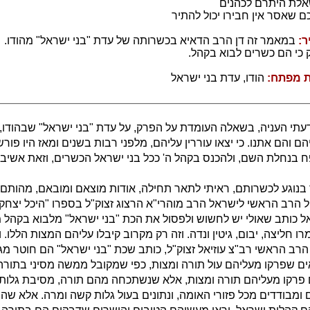
אלת היתרם לכהנים
ם שאסר אין חבירו יכול להתיר
ר:
במאמר זה דן הרב הדאיא בכשרותה של עדת "בני ישראל" מהודו.
 כי הם כשרים לבוא בקהל.
ת מפתח:
הודו, עדת בני ישראל
עתי העניה, בשאלה העומדת על הפרק, על עדת "בני ישראל" שבהודו,
 והם אתנו. כי יצאו עוררין עליהם, מלפני רבות בשנים ומאז היו פור
בנחלת השם, ולהכנס בקהל ה' ככל בני ישראל הכשרים, וזאת אשיב 
בנוגע לכשרותם, ראיתי לתאר תחילה, אודות מוצאם ומובאם, מהותם ו
 הרב הראשי לישראל הרב מוהרי"א הרצוג זצוק"ל בספרו "היכל יצחק" ס
ל כותב שאולי יש לחשוש ולפסול את הכת "בני ישראל" מלבוא בקהל 
 חליצה, יבום, גיטין ונדה. וזה רק מקרוב קיבלו עליהם המצות הללו. 
רב הראשי רב"צ עוזיאל זצוק"ל, כותב שכת "בני ישראל" הם חוטר מג
אים שפרקו מעליהם עול תורה ומצות, כפי שמקובל ממשה מסיני בתורה
 פרקו מעליהם תורה ומצות, אלא שנשתכחה מהם תורה, מסיבת גלות
 ומבודדים מכל פזורי האומה, ונתונים בעול גלות קשה ומרה. אלא שה