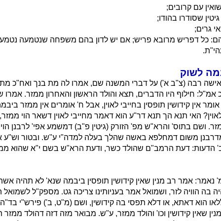
ואין עם קרובים;
טין שסודרו בהודו;
י גרים;
ם: כל דפריש מרובא פריש; אם יש לדון בהם משפחה שנטמעה נטמעה.
י"ת.
במה לשוק
ישה רבה (צ"ב א') על דברי המשנה שם, אמרו לה מת בנך ואח"כ מת
 אמ"ל: חילוף היו הדברים, תצא והולד הראשון והאחרון ממזר. אמרו ש
ומר אין קידושין תופסין בחייבי לאוין, אבל ח' אומרים אין ממזר ביבמה,
וין? האי תנא הך תנא דר"ע הוא דאמר מחייבי לאוין דשאר הוי ממזר, מ
זר. ושם בתוס' והרא"ש מפ' הזורק (גיטין פ"ב) דמשמע אפי' לרבנן הוי ממ
מדרבנן משום דמחלפא באשה שהלך בעלה למדה"י ע"ש. ובטור וש"ע אה
' הדעות: דעת הרמב"ם שהולד כשר, ודעת הרא"ש בשם י"א שהוא ממז
 נאמר: אמר רב מנין שאין קידושין תופסין ביבמה שנא' לא תהיה אש
יה בה הוויה לזר, ושמואל אמר בעניותינו צריכה גט. מספק"ל לשמואל 
או הוא דאתא, או דלא תפסי בה קידושין, ושם (מ"ט, ב') פירש"י בד"ה
ין שאין קידושין וכו' והולד ממזר, ע"ש. מבואר מזה דזה דהולד ממזר ת