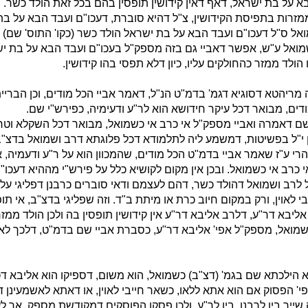
א על בת ישראל, דאף דאין קידושין תופסין בהם בכל זאת הולד כשר. 
זרות בתפיסת הקידושין, צ"ל דהיא סוברת, דעכו"ם ועבד הבא על בת
אל ס"ל דעכו"ם ועבד הבא על בת ישראל הולד כשר (כקו' התוס' שם) ו
מואל ע"ש, אפשר דאביי גם בזה מספק"ל בעכו"ם ועבד הבא על בת יש
ולד ממזר כהחולקים עליו, כיון דלא תפסי בהו קידושין.
ה מריהטא דסוגיא דגמ' בדמ"ט הנ"ל, דאמר אביי הכל מודים, וכן הברי
דים, מבואר דכל עיקר חידושא הוא לר"ע ודעימיה, כפירש"י שם.
שם דאמרה ואביי מספק"ל אי כרב אי כשמואל, מבואר דכל השקלא וטר
ן י"ל בפשיטות, דמשמע ליה לתלמודא דכל פלוגתא דרב ושמואל בדצ"ב
הרי ע"ז שאמר אביי בדמ"ט הכל מודים, שהמכוון הוא על ר"ע ודעמיה, 
י כרב אי כשמואל. ובכן אין מקום לקושיא כלל על פירש"י מההיא דעכו"
לרב ושמואל דהולד כשר, דהם לעצמם ודאי סוברים כרבנן דפליגי על ר
י לאוין, ורק במקום חיוב כרת או מיתת ב"ד. וזה שפליגי בדצ"ב, אי תופ
ליבא דר"ע, דלרב אליבא דר"ע אין קידושין תופסין בה ולכן הולד ממזר
שמואל, מספק"ל אפי' אליבא דר"ע, כסברת אביי שם בדמ"ט, דלכך ל
הילכתא שם בגמ' (דצ"ב) כשמואל, הוא משום, דספיקו הוא אליבא דכ
' הפסוק אם הוא אתא ללאו, כשאר חייבי לאוין, או דאתא לאשמעינן 
ה שייך בין לרבנן, בין לר"ע. ולכן פסקו הפוסקים דמקודשת מספק. אך לע