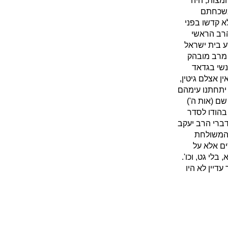
מצות, היה
בשכחתם
א קדשו בפני
הרב הראשי
רע בית ישראל
 מרב מובהק
נשי בגדאד
ן אצלם גיטין,
א יתחתנו עימהם
שם (אות ה')
בהודו לסדר
 דברי הרב יעקב
 המשולחת
ים אלא על
בלי גט, וכו'.
דיין לא היו