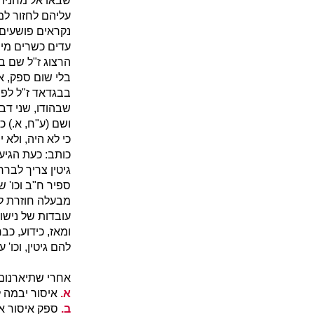
שבאו אל מחניהם
עליהם לחזור ל
נקראים פושעים ו
עדים כשרים מיש
הרצוג ז"ל שם בס
בלי שום ספק, א
בבגדאד ז"ל לפנ
שבהודו, שני דבר
ושם (ע"ח, א.) כ
כי לא היה, ולא 
כותב: כעת הגיע
גיטין צריך לברר
ספיר ח"ב וכו' 
מבעלה חוזרת לב
עובדות של נישוא
ומאז, כידוע, כב
להם גיטין, וכו' ע
אחרי שתיארנום 
א.
איסור יבמה ל
ב.
ספק איסור א