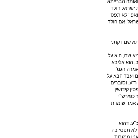
ואותה הברייתא
 ישראל הולד
אפי' לא תפסי
ראל, אם הולד
יתא שם דקתני
יא שם, הוא על
, הוא אליבא
אמרה הגמ'
ם ועבד הבא על
"ע, וסוברים
סין קידושין
 כפירש"י
א אמר שומרת
"ע. דהוא
דלא תפסי בה
נין ממזרות,