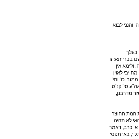
 והנני לבוא
 בעלך
ם בברייתא: זו
 ולימא אין
חייבי לאוין
זר וכו' ותי'
"ע סי' קנ"ט
ר מדרבנן,
ת המת החוצה
האי לא תהיה
 אי כרב, דאמר
לוי, באי תפסי