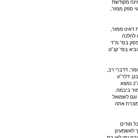
אינה מקודשת
י ספק ממזר,
 דאינו ממזר,
ו להלכה
סק בסי' מ"ד
יא בסי' קנ"ט
מר, דדברי רב,
נן. דלר"ע
א"כ נמצא
מזר ביבמה.
 וגם לשמואל
 מוכרח אתה
כל מודים
ך לאשמעינן
יבם נמי לאו בת