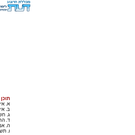
תוכן
א. אי
ב. אי
ג. חש
ד. הח
ה. אם
ו. תש