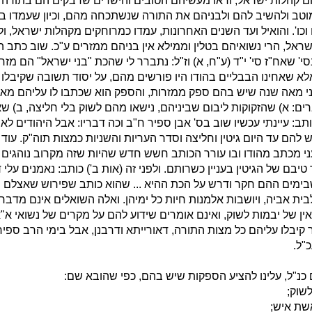
 קהלות ישראל, וראו מעשיהם הטובים והישרים שדבקים הם בתורה ו
מוטב ולהשיב להם ולבניהם את התורה שנשתכחה מהם, וכיון שעמדו 
כו'. והואיל ועד השנים האחרונות, עמדו כמרוחקים מקהלות ישראל, ול
ראל, הרי נשואיהם בטלין וממילא אין בניהם ממזרים ע"כ. שוב כתב 
י' שאח"ז סי' י"ד (ע"ח, א) וז"ל: נתברר לי שהכת "בני ישראל" הם מז
לא שאחינו הבבליים בהודו היו פורשים מהם, על יסוד תשובה שקיבלו
י מאה שנה שיש בהם ספק ממזרות, והספק הוא שכתבו לו עליהם מא
ים: א) שהזקוקות ליבום שביניהם, נישאו מהם לשוק בלי חליצה, ב) שאי
ותב: עיינתי עכשיו שוב בס' אבן ספיר ח"ב וכה דבריו: אבל היהודים ל
יש להם עד היום גיטין וחליצה וסדר העריות והשניות כמצות תוה"ק. עוד 
ני מכתב מהודו ובו עורר הכותב חשש חדש שהיות שזה מקרוב נוהגים 
 טיבם של הגיטין בעניין כשרותם. ולפני זה (אות ב') כותב: נאמנים עלי
שבימים ההם חקר ודרש על הכת ההיא ... שהוא כותב שפירוש שאצלם
ית אביה, ויושבות אלמנות חיות כל ימיהן. ואלה השואלים אינם מדבר
ין של יבמות לשוק, ואינם אומרים שידוע להם על מקרים של נשואי א"א, 
ר קיבלו עליהם כל מצות התורה, דאורייתא ודרבנן, אבל בימי הרב ספיר ע
כ"ל.
כנ"ל, עלינו להציע הספקות שיש בהם, כפי שהובא שם:
שוק;
שת איש;