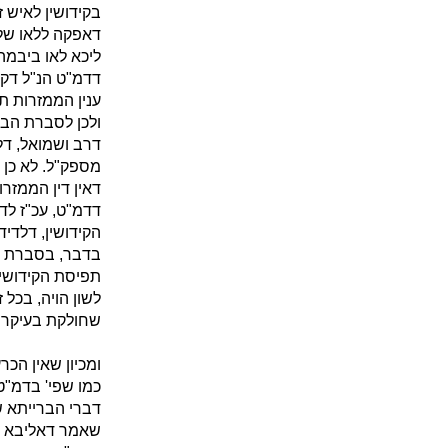
בקידושין לאיש ז
דאפקה ללאו שלה
ליכא לאו ביבמה 
דדמ"ט הנ"ל דקתנ
ענין הממזרות ת
ולכן לסברת הבר
דרב ושמואל, דל
מספק"ל. לא כן ב
דאין דין הממזר
דדמ"ט, עכ"ז לד
הקידושין, דלדיד
בדבר, בסברת ה
תפיסת הקידושין
לשון הויה, בכל 
שחולקת בעיקר יס
ומכיון שאין הכר
כמו שפי' בדמ"ט 
דברי הברייתא ש
שאמר דאליבא דרב