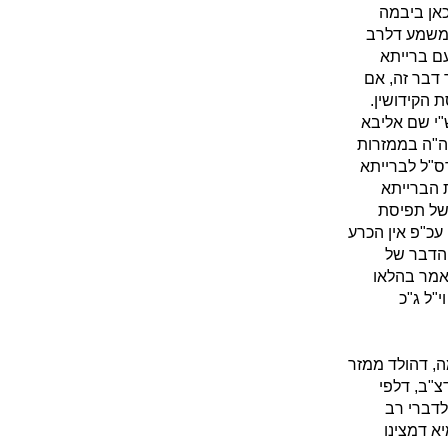
כאן ביבמה
 משמע דלרב
עם ברייתא
 דבר זה, אם
 הקידושין.
ש"י שם אליבא
 ה"ה בממזרות
דס"ל לברייתא
ת הברייתא
 של תפיסת
 עכ"פ אין הכרע
 הדבר של
אמר בהלאו
י"ל ג"כ
ה, דהולד ממזר
צ"ב, דלפי
לדברי רב
יא דמצינו