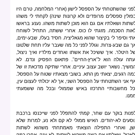
פני שהשתטחתי על הספסל לישון (אחרי המלחמה, טרם היו
פולין ספסלים מרופדים ולא קרונות שינה) לקחתי לי משהו
שתות ושאלתיו אם גם הוא מוכן לשתות משהו. נענע בראשו
אות הסכמה. מזגתי לו כוס. אחרי ששתה, התחיל לשוחח
תי וסיפר לי בקיצור שהוא מגאליציה. חסיד בעלז, שבע-ימים,
ך גם שבע-צרות. וגולל לפני כל מה שעבר עליו תחת שלטונו
ל היטלר. איך ששיכל את אשתו ואחדים מילדיו ואיך ניצול,
עתה עולה הוא ל"ארץ-החיים". פתאום הפסיק ונדם. לא
משיך. נשאר יושב עצוב עיניים. אחרי שתיקה מדכאת זו של
מה רגעים, יצאתי מן התא. בשובי מצאתיו שטוח על הספסל.
ף אני השתטחתי על הספסל השני, אך לא יכולתי לעצום עין,
כל מחשבותיי התרכזו באיש שממולי ובכל מה ששמעתי
מנו.
פנות בוקר עם שחר, קמתי להתפלל לפני שייכנסו ברכבת
וסעים לא-יהודים. האיש ממולי לא קם ולא נע, למרות שלא
שן, ואחרי התפילה הוצאתי מאמתחתי משהוא לשתות
לאכול. שאלתיו אם רוצה משהוא לשתות. לא ענה. אחרי כמה