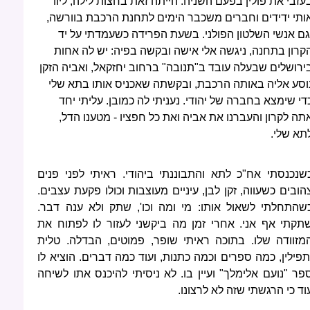
עזבי את פולין בפעם השניה. הייתה זאת בחצות לילה, ליוו
ותי ידידים וחברים משכבר הימים לתחנת הרכבת בוורשה,
גם אנשי השלטון הפולני. בשעת הפרידה כשעמדתי על יד
קרון בתחנה, ניגשה אלי אישה ובקשה בפיה: יש לה אחות
ירושלים שבעלה עובד ב"תנובה" ברחוב יחזקאל, ואביה הזקן
וסע אליה באותה הרכבת, ובקשתה שאכניס אותו בתא שלי
די שימצא בחברה של יהודי. נעניתי לה כמובן. עליתי יחד
תה לקרון והעברנו את אביה ואת כל חפציו - מטענו הדל,
תא שלי.
שנכנסתי אח"כ לתא והתבוננתי ביהודי. ראיתי לפני פנים
הובים כשעווה, זקן לבן, עיניים מעוצבות וכולו פקעת עצבים.
שהתחלתי לשאול אותו: מי ומה וכו', שתק ולא ענה דבר.
תקתי אף אני. אחרי זמן מה ביקשני לעזור לו לפתוח את
מזוודה שלו. בתוכה ראיתי שופר, פמוטים, הבדלה. טלית
תפילין, כמה ספרים וכמה כתנות, ועוד כמה דברים. הוציא לו
פר "נועם אלימלך" ועיין בו. לא ניסיתי להיכנס אתו לשיחה
וד כי הרגשתי שזה לא לרצונו.