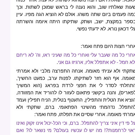
עות שאלתיו שוב, והוא נענה לי בראש שמוכן לשתות. וכך
מה פעמים ביום שתה משהו. אולם לא הוציא הגה מפיו. עיין
ספר במקצת, ישב, ושתק. שתיקתו היתה איומה והשרתה
לי דכאון נורא. לא ידעתי נפשי.
חרי חצות היום פתח ואמר:
חרי כל מה שעבר עלי ואחרי כל מה שעיני ראו, וה' לא ריחם
לא חמל - לא אתפלל אליו, ארגיזו גם אני
.
תקתי ולא עניתי מאומה. אנחה התפרצה מלבי ולא אמרתי
אומה. אף הוא חזר לשתיקתו. לפנות ערב, כמעט החשיך,
תחלתי לסדר לי את חפצי לרדת בפראג (הוא המשיך
פאריס), והנה ביקשני פתאום לעזור לו להוריד את המזוודה,
וציא את הטלית והתפילין, התעטף בטלית, הניח תפילין ועמד
התפלל. נדהמתי מהשינוי הפתאומי. ברם, שתקתי ולא
מרתי מאומה. אחרי שסיים את תפלתו, פתח ואמר:
ל פי דין איני צריך להתפלל. ברם, וכי הכל-יכול אינו זקוק ואינו
אוי לרחמנות?! מה יש לו עכשיו בעולם? מי נשאר לו? ואם