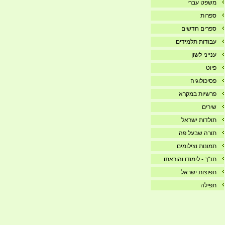
משפט עברי
ספרות
ספרים חדשים
עבודות תלמידים
ענייני לשון
פיוט
פסיכולוגיה
פרשיות במקרא
שירים
תולדות ישראל
תורה שבעל פה
תמונות וצילומים
תנ"ך - לימודו והוראתו
תפוצות ישראל
תפילה