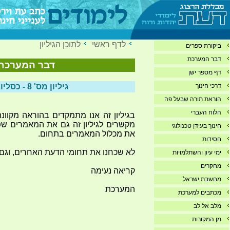
לדף ראשי
לתוכן הגיליון
ביקורת ספרים
דבר המערכת
דבר המערכת לג
דף מספר ישן
דרכי חינוך
גיליון מס' 8 - כסליו תשע"ד - 11/13
הוראת תורה שבעל פה
הלוח העברי
בגיליון זה אנו מתמקדים בהוראה מקוונת
חינוך בעידן טכנולוגי
את מכלול המאמרים בתחום.
חסידות
לא שכחנו את תחומי הדעת האחרים, וגם הם
ימי עיון והשתלמויות
מחקרים
קריאה נעימה
מחשבת ישראל
המערכת
מכתבים למערכת
מלב אל לב
מן המקורות