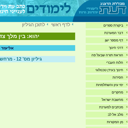
לדף ראשי
לתוכן הגיליון
ביקורת ספרים
דבר המערכת
יהוא: בין מלך צד
דף מספר ישן
דרכי חינוך
אליעזר ה
הוראת תורה שבעל פה
גיליון מס' 12 - מרחשוון תשע"ו - 10/15
הלוח העברי
חינוך בעידן טכנולוגי
חסידות
ימי עיון והשתלמויות
מחקרים
מחשבת ישראל
מכתבים למערכת
מלב אל לב
מן המקורות