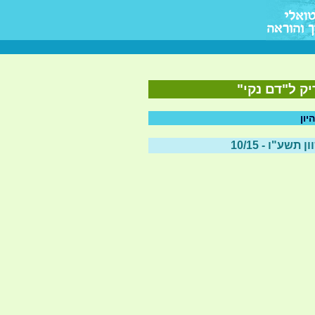
יק ל"דם נקי"
יון