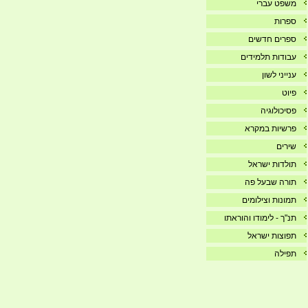
משפט עברי
ספרות
ספרים חדשים
עבודות תלמידים
ענייני לשון
פיוט
פסיכולוגיה
פרשיות במקרא
שירים
תולדות ישראל
תורה שבעל פה
תמונות וצילומים
תנ"ך - לימודו והוראתו
תפוצות ישראל
תפילה