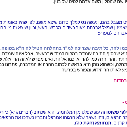
 שם שנוטלין משם אדמה לטיט של בנין.
ט מוגבל בהם, ונעשה נס למלך סדום שיצא משם, לפי שהיו באומות מ
אמינין שניצל אברהם מאור כשדים מכבשן האש, וכיון שיצא זה מן הח
אברהם למפרע:
כמו להר, כל תיבה שצריכה למ"ד בתחלתה הטיל לה ה"א בסופה.
ו
א שבסוף התיבה עומדת במקום למ"ד שבראשה, אבל אינה עומדת ב
תיה, והרי הרה כמו להר, או כמו אל הר, ואינו מפרש לאיזה הר, אלא 
לה, וכשהוא נותן ה"א בראשה לכתוב ההרה או המדברה, פתרונו כמו
ע לאותו הר הידוע ומפורש בפרשה:
בסדום -
 -
לפי פשוטו
זה עוג שפלט מן המלחמה, והוא שכתוב (דברים ג יא) כי רק
ר הרפאים, וזהו נשאר שלא הרגוהו אמרפל וחבריו כשהכו את הרפאים
קרנים,
תנחומא (חקת כה).