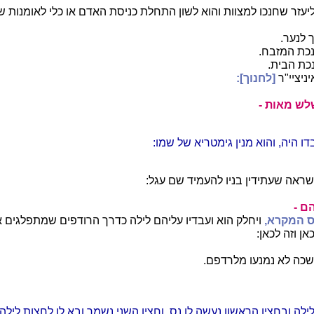
ליעזר שחנכו למצוות והוא לשון התחלת כניסת האדם או כלי לאומנות ש
ך לנער.
נכת המזבח.
נכת הבית.
יניציי"ר
[לחנוך]:
לש מאות -
דו היה, והוא מנין גימטריא של שמו:
ראה שעתידין בניו להעמיד שם עגל:
הם -
ס המקרא,
ויחלק הוא ועבדיו עליהם לילה כדרך הרודפים שמתפלגים 
ן וזה לכאן:
כה לא נמנעו מלרדפם.
לה ובחציו הראשון נעשה לו נס, וחציו השני נשמר ובא לו לחצות לילה