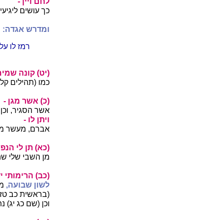
לחם ויין -
כך עושים ליגיעי
ומדרש אגדה:
רמז לו על
(יט) קונה שמים
כמו (תהילים קלד
(כ) אשר מגן -
אשר הסגיר, וכן 
ויתן לו -
אברם, מעשר מכל
(כא) תן לי הנפש
מן השבי שלי שה
(כב) הרימותי יד
לשון שבועה,
מר
(בראשית כב טז)
וכן (שם כג יג) 