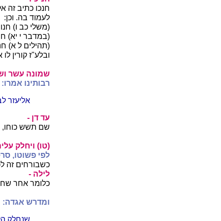
חנכו כתיב זה א
לעמוד בה. וכן:
(משלי כב ו) חנו
(במדבר י יא) ח
(תהילים ל א) ח
ובלע"ז קורין לו א
שמונה עשר וש
רבותינו אמרו:
אליעזר לב
עד דן -
שם תשש כוחו, ש
(טו) ויחלק עלי
לפי פשוטו, סר
כשבורחים זה לכא
לילה -
כלומר אחר שחש
ומדרש אגדה:
שנחלק הלי