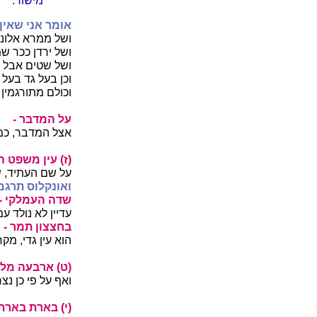
מישור.
אומר אני שאין 
ושל ממרא אלוני
ושל ירדן ככר שמ
ושל שטים אבל 
וכן בעל גד בעל 
וכולם מתורגמין 
על המדבר -
אצל המדבר, כמו
(ז) עין משפט ה
על שם העתיד, ש
ואונקלוס תרגמ
שדה העמלקי -
עדיין לא נולד ע
בחצצון תמר -
הוא עין גדי, מק
(ט) ארבעה מל
ואף על פי כן נצ
(י) בארת בארת