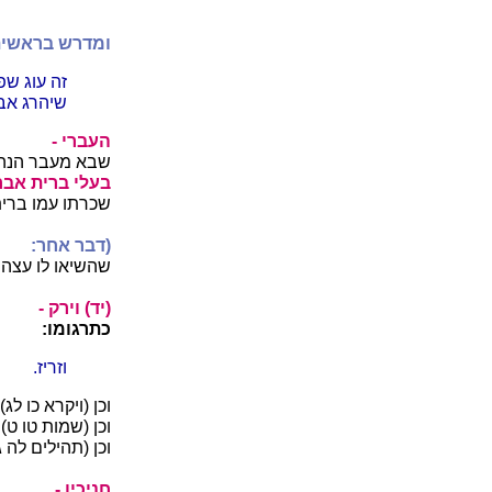
ומדרש בראשית 
זה עוג שפ
שיהרג אב
העברי -
שבא מעבר הנה
בעלי ברית אבר
שכרתו עמו ברי
(דבר אחר:
שהשיאו לו עצה 
(יד) וירק -
כתרגומו:
וזריז.
וכן (ויקרא כו ל
וכן (שמות טו ט)
וכן (תהילים לה ג
חניכיו -