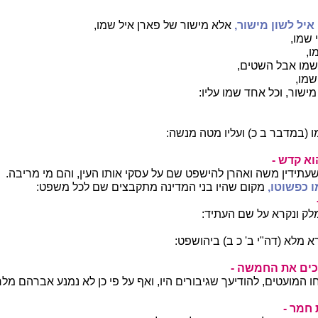
איל לשון מישור,
אלא מישור של פארן איל שמו,
 שמו,
ו,
שמו אבל השטים,
שמו,
מישור, וכל אחד שמו עליו:
 (במדבר ב כ) ועליו מטה מנשה:
וא קדש -
עתידין משה ואהרן להישפט שם על עסקי אותו העין, והם מי מריבה.
ו כפשוטו,
מקום שהיו בני המדינה מתקבצים שם לכל משפט:
מלק ונקרא על שם העתיד:
רא מלא (דה"י ב' כ ב) ביהושפט:
כים את החמשה -
חו המועטים, להודיעך שגיבורים היו, ואף על פי כן לא נמנע אברהם מל
 חמר -