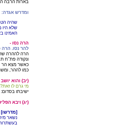
בארות הרבה היו
ומדרש אגדה:
שהיה הטי
שלא היו מ
האמינו ב
הרה נסו -
להר נסו. הרה 
הרה לההרה שה"
ונקודה פת"ח תח
כאשר מצא הר תח
כמו לההר, ומשמ
(יב) והוא יושב 
מי גרם לו זאת?
ישיבתו בסדום:
(יג) ויבא הפליט
[מדרשו] 
נשאר מית
בעשתרות 