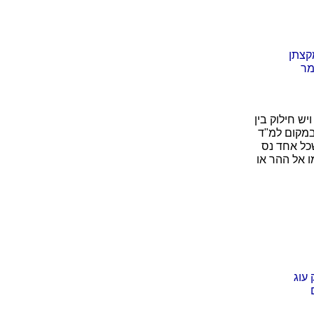
קצתן
מר
יש חילוק בין
מקום למ"ד
שכל אחד נס
 אל ההר או
 עוג