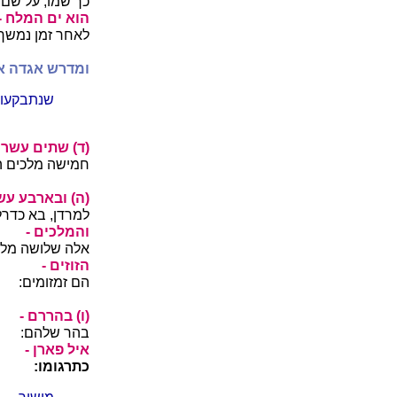
כך שמו, על שם 
הוא ים המלח -
לאחר זמן נמשך 
ומדרש אגדה א
שנתבקעו ה
(ד) שתים עשרה
חמישה מלכים ה
(ה) ובארבע עש
למרדן, בא כדרל
והמלכים -
אלה שלושה מלכ
הזוזים -
הם זמזומים:
(ו) בהררם -
בהר שלהם:
איל פארן -
כתרגומו: