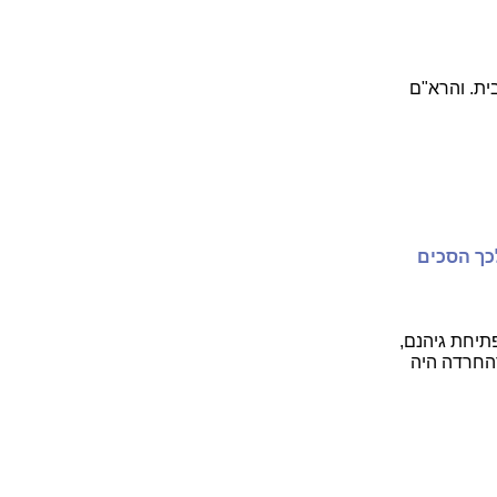
ית. והרא"ם
לכך הסכים
פתיחת גיהנם,
דהחרדה היה