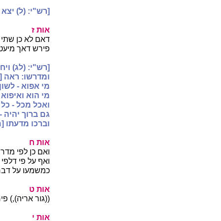
[רש"י: (ל) יצא י
אות ז
דאם לא כן שתי 
פירש דאך מיעט 
[רש"י: (לג) ויח
ומדרשו: ראה [
מי אפוא - לשון
מי הוא ואיפוא 
ואכל מכל - כל
גם ברוך יהיה 
וברכו מדעתו [מ
אות ח
ואם כן לפי מדר
ואף על פי דלפי 
כמשמעו על דבר 
אות ט
((גור אריה),) פ
אות י