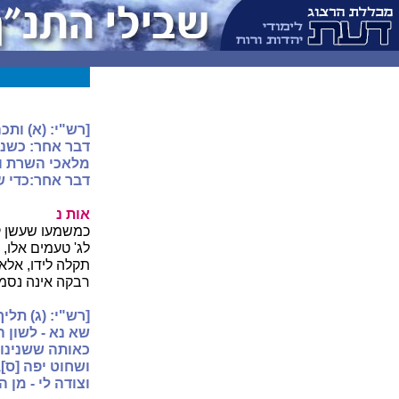
[רש"י: (א) ותכה
דבר אחר: כשנע
מלאכי השרת והי
דבר אחר:כדי ש
אות נ
כמשמעו שעשן קש
לג' טעמים אלו,
תקלה לידו, אלא
רבקה אינה נסמת
[רש"י: (ג) תלי
שא נא - לשון 
כאותה ששנינו 
ושחוט יפה [ס],
וצודה לי - מן ה