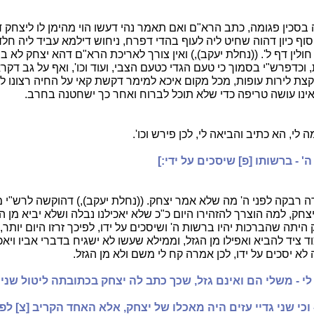
 בסכין פגומה, כתב הרא"ם ואם תאמר נהי דעשו הוי מהימן לו ליצחק
 סוף כיון דהוה שחיט ליה לעוף בהדי דפרח, ניחוש דילמא עביד ליה חלד
לין דף ל'. ((נחלת יעקב),) ואין צורך לאריכת הרא"ם דהא יצחק לא בי
 וכדפרש"י בסמוך כי טעם הגדי כטעם הצבי, ועוד וכו', ואף על גב דקר
 לירות עופות, מכל מקום איכא למימר דקשת קאי על החיה רצונו לו
נו עושה טריפה כדי שלא תוכל לברוח ואחר כך ישחטנה בחרב.
 לי, הא כתיב והביאה לי, לכן פירש וכו'.
 ה' - ברשותו [פ] שיסכים על ידי:]
 רבקה לפני ה' מה שלא אמר יצחק. ((נחלת יעקב),) דהוקשה לרש"י
יצחק, למה הוצרך להזהירו היום כ"כ שלא יאכילנו נבלה ושלא יביא מן הג
 היתה שהברכות יהיו ברשות ה' ושיסכים על ידו, לפיכך זרזו היום יותר,
ציד להביא ואפילו מן הגזל, וממילא שעשו לא ישגיח בדברי אביו ויאכי
 לא יסכים על ידו, לכן אמרה קח לי משם ולא מן הגזל.
 לי - משלי הם ואינם גזל, שכך כתב לה יצחק בכתובתה ליטול שני 
- וכי שני גדיי עזים היה מאכלו של יצחק, אלא האחד הקריב [צ] ל