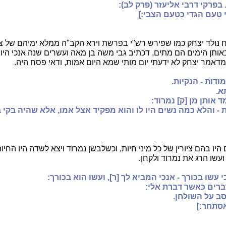
פרקי דרבי אליעזר (פרק לב):
 טעם הגדי כטעם הצבי:]
 נולד יצחק כמו שפירש רש"י בפרשת וירא הקב"ה ממלא ימיהם של צד
באותן הימים הם מתים, דכתיב גבי משה בן מאה ועשרים שנה אנכי היו
ומדאמר יצחק לא ידעתי יום מותי שמא היום אמות, ודאי פסח היה.
ודות - הנקיות.
א.
 אותן מן [ק] נמרוד:
- והלא כמה נשים היו לו והוא מפקיד אצל אמו, אלא שהיה בקי 
יו בהם ציורין של כל מיני חיות, וכשלבשן נמרוד ויצא לשדה היו החיו
 ועשו הרג את נמרוד ולקחן.
כי עשו בכורך - אנכי המביא לך [ר], ועשו הוא בכורך:
ברים כאשר דברת אלי:
סב על השולחן.
סתחר:]