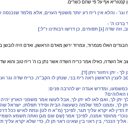
קנטוריא אף על פי שהם כשרים.
רח וגו' - והלא אין ריח רע יותר משטף העזים, אלא מלמד שנכנסה עמ
ברכו ה' -
, וזה שדה [ג] תפוחים, כן דרשו רבותינו ז"ל:]
בגדים האלו מנמרוד, ונמרוד ירשן מאדם הראשון, ואדם היה לובשן בגן
שב אל השדה, כאילו אמר כריח השדה אשר נתן בו ה' ריח טוב והוא שד
 לך - יתן ויחזור ויתן [ד].
ב לענין הראשון ראה ריח בני, שנתן לו הקב"ה, כריח שדה וגו' ועו
כמשמעו, ומדרש אגדה יש להרבה פנים:
 האלוהים?
לך יתן לך, ואם לאו לא יתן לך, אבל לעשו אמר משמני הארץ יהיה 
יתן לך, וממנו למד שלמה כשעשה הבית וסידר תפלתו, ישראל שה
 הדין לא יקרא עליך תגר, לפיכך (מ"א ח לט) ונתת לאיש ככל דרכ
נוכרי מחוסר אמנה, לפיכך אמר (שם שם מג) ואתה תשמע השמים 
ליך הנכרי, בין ראוי בין שאינו ראוי תן לו, כדי שלא יקרא עליך תג