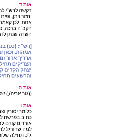
אות ד
דקשה לרש"י למה 
יחזור ויתן, ופיר
אחת, לכן קאמר ו
הקב"ה ברכה, כי
השדה שנתן לו ה
[רש"י: (כט) בנ
אמהות, וכאן ש
ארריך ארור ומב
הצדיקים תחילת
יצחק הקדים קל
והרשעים תחילת
אות ה
((גור אריה),) ש
אות ו
כלומר יסורין וצ
כתיב בפרשת לך 
אוררים קודם לב
למה שהורגל לד
ג"כ תחילה שלוה כ