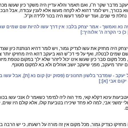
יעקב מדבר שקר ח"ו, ואם תאמר והלא עדיין היה משקר כיון שעשו מכר
וא בכורך, ויש לומר דהוא לא לקחה מעשו אלא לענין עבודה, אבל הבכ
ן נחלת פי שנים, ועוד יש לומר דעשו היה בכור ללידה וק"ל.
ה נא ואמשך - אמר יצחק בלבו: אין דרך עשו להיות שם שמים שגור
כ) כי הקרה ה' אלוהיך:]
חק היה מחזיק את עשו לצדיק גמור, ויש לומר דהיא הנותנת כיון שצדי
 שם שמים לבטלה, ואף על פי דכ"ש הוא ביעקב דהא היה מחזיקו יותר צ
מכל מקום סבר כיון שעשו אינו יכול ליזהר שלא ילך במקום טנופת מיז
 יותר מיעקב, מפני שיעקב יושב אוהלים ולא בא למקום מטונף.
ל יעקב - שמדבר בלשון תחנונים (פסוק יט) קום נא [ת], אבל עשו ב
יקום אבי [א]:]
ביעות עינא דקלא קאי, מיד הוה ליה למימר כשאמר לו אנכי עשו בכורך
 ימשני אבי, למה לא פחד שיכירו בטביעת קולו, אלא קולם היו שוים, 
.
מחזיקו כצדיק גמור, מכל מקום אין זה מורה על רשעתו, כי יש הרבה ב