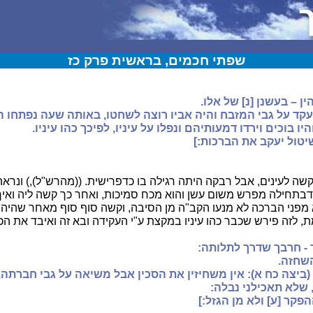
שפתי חכמים, בראשית פרק כז
ין – בעשנן [נ] של אלו.
קד על גבי המזבח והיה אביו רוצה לשחטו, באותה שעה נפתחו ה
ו בוכים וירדו דמעותיהם ונפלו על עיניו, לפיכך כהו עיניו.
יטול יעקב את הברכות:]
ה לעינים, אבל רבקה היתה רגילה בו כדפרישית. ((מהרש"ל),) ונראה 
 דבתחילה מפרש משום עשן והוא מכח סמיכות, ואחר כך קשה ליה ואי
 מפני הברכה לא מנעו הקב"ה מן הסיבה, וקשה סוף סוף מאחר שהיה
, לזה פירש שכבר כהו עיניו במקצת ע"י העקידה ובא זה ואיבד את הכ
ך - חרבך שדרך לתלותה:
השחזה.
(ביצה כח א): אין משחיזין את הסכין אבל משיאה על גבי חברתה,
 שלא תאכילני נבלה:
הפקר [ע] ולא מן הגזל:]