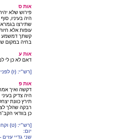
אות ס
פירוש שלא יהיה
היה בעיניו, סוף
שתירצו בגמרא חו
עופות אלא חיות,
קשתך דמשמע קצת
בחיה במקום שאי
אות ע
דאם לא כן לי למה
[רש"י: (ז) לפני
אות פ
דקשה ואיך אמרה
היה צדיק בעיני 
תירץ כוונת יצחק
רבקה שהלך לצוד 
כן בוודאי הקב"ה
[רש"י: (ט) וקח
יום:
שני גדיי עזים 