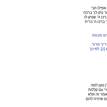
אפילו הכי
מר נתן לך ברכה
כו ה' שנתן לו
ברכו ה' כריח
נים מכמה
יך ארור.
ו], לפיכך
ן טען למה
י גם קללות
אמר זה אלא
ם שיהיה להם