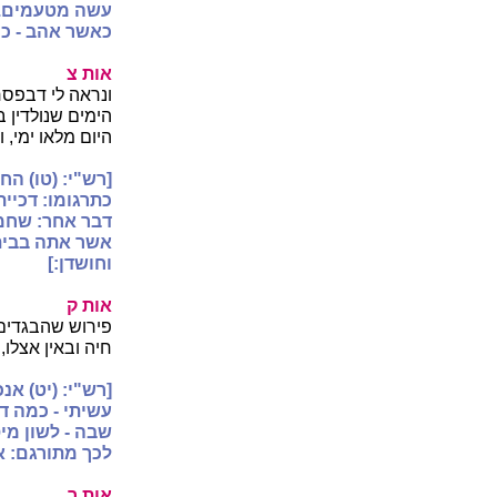
עשה מטעמים. ב
כאשר אהב - כי
אות צ
ונראה לי דבפסח
הימים שנולדין 
היום מלאו ימי, 
[רש"י: (טו) החמ
כתרגומו: דכיית
דבר אחר: שחמד
אשר אתה בבית 
וחושדן:]
אות ק
פירוש שהבגדים ה
חיה ובאין אצלו,
[רש"י: (יט) אנ
עשיתי - כמה ד
שבה - לשון מי
לכך מתורגם: א
אות ר