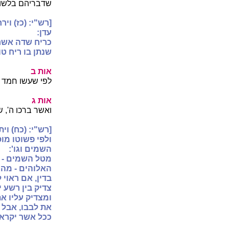
שדבריהם בלשון 
[רש"י: (כז) וי
עדן:
כריח שדה אשר 
שנתן בו ריח טוב
אות ב
לפי שעשו חמד ה
אות ג
ואשר ברכו ה', 
[רש"י: (כח) ויתן
ולפי פשוטו מוס
השמים וגו':
מטל השמים - 
האלוהים - מהו
בדין, אם ראוי 
צדיק בין רשע 
ומצדיק עליו את
את לבבו, אבל 
ככל אשר יקרא א