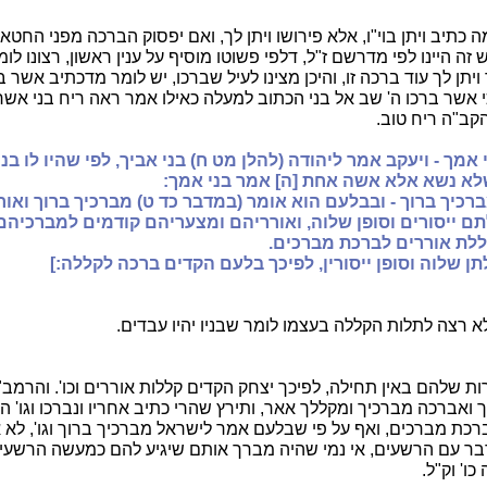
כתיב ויתן בוי"ו, אלא פירושו ויתן לך, ואם יפסוק הברכה מפני החטא 
וש זה היינו לפי מדרשם ז"ל, דלפי פשוטו מוסיף על ענין ראשון, רצונו לו
יתן לך עוד ברכה זו, והיכן מצינו לעיל שברכו, יש לומר מדכתיב אשר בר
 אשר ברכו ה' שב אל בני הכתוב למעלה כאילו אמר ראה ריח בני אשר 
קב"ה ריח טוב.
י אמך - ויעקב אמר ליהודה (להלן מט ח) בני אביך, לפי שהיו לו ב
לא נשא אלא אשה אחת [ה] אמר בני אמך:
רכיך ברוך - ובבלעם הוא אומר (במדבר כד ט) מברכיך ברוך ואורר
ם ייסורים וסופן שלוה, ואורריהם ומצעריהם קודמים למברכיהם [
לת אוררים לברכת מברכים.
ן שלוה וסופן ייסורין, לפיכך בלעם הקדים ברכה לקללה:]
לא רצה לתלות הקללה בעצמו לומר שבניו יהיו עבדים.
רות שלהם באין תחילה, לפיכך יצחק הקדים קללות אוררים וכו'. והרמב"
ואברכה מברכיך ומקללך אאר, ותירץ שהרי כתיב אחריו ונברכו וגו' הר
רכת מברכים, ואף על פי שבלעם אמר לישראל מברכיך ברוך וגו', לא 
בר עם הרשעים, אי נמי שהיה מברך אותם שיגיע להם כמעשה הרשעי
ו' וק"ל.