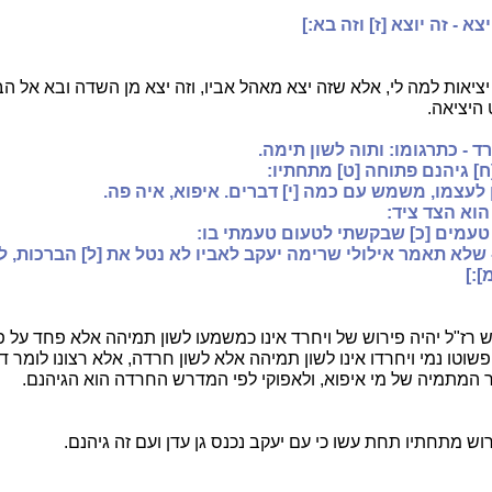
צא - זה יוצא [ז] וזה בא:]
יציאות למה לי, אלא שזה יצא מאהל אביו, וזה יצא מן השדה ובא אל הב
היציאה.
רד - כתרגומו: ותוה לשון תימה.
ח] גיהנם פתוחה [ט] מתחתיו:
 לעצמו, משמש עם כמה [י] דברים. איפוא, איה פה.
הוא הצד ציד:
 טעמים [כ] שבקשתי לטעום טעמתי בו:
- שלא תאמר אילולי שרימה יעקב לאביו לא נטל את [ל] הברכות, 
]:]
ש רז"ל יהיה פירוש של ויחרד אינו כמשמעו לשון תמיהה אלא פחד על 
פשוטו נמי ויחרדו אינו לשון תמיהה אלא לשון חרדה, אלא רצונו לומר 
המתמיה של מי איפוא, ולאפוקי לפי המדרש החרדה הוא הגיהנם.
ירוש מתחתיו תחת עשו כי עם יעקב נכנס גן עדן ועם זה גיהנם.