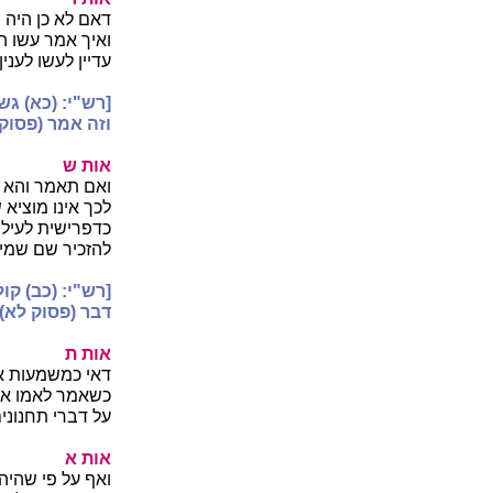
דאם לא כן היה 
ואיך אמר עשו ה
עדיין לעשו לעני
[רש"י: (כא) גש
וזה אמר (פסוק 
אות ש
ואם תאמר והא יצ
לכך אינו מוציא
כדפרישית לעיל, 
להזכיר שם שמים
[רש"י: (כב) קו
דבר (פסוק לא) 
אות ת
דאי כמשמעות אט
כשאמר לאמו אולי
על דברי תחנונים
אות א
ואף על פי שהיה 