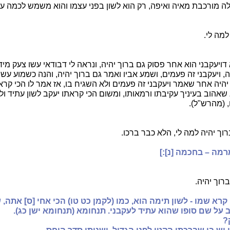
ה מורכבת מאיה ואיפה, רק הוא לשון בפני עצמו והוא משמש לכמה ענינ
למה לי.
דויעקבני הוא אחר פסוק גם ברוך יהיה, ונראה לי דבודאי עשו צעק מי
 ויעקבני זה פעמים, ושמע אביו ואמר גם ברוך יהיה, והנה כשמוע עשו 
היה אחר שאמר ויעקבני זה פעמים ולא השגיח בו, אז אמר לו הכי קרא
שאהוב בעיניך עקיבתו ורמאותו, ומשום הכי קראתו יעקב לשון עתיד ול
 (מהרש"ל).
וך יהיה למה לי, הלא כבר ברכו.
רמה – בחכמה [נ]:]
רוך יהיה.
י קרא שמו - לשון תימה הוא, כמו (לקמן כט טו) הכי אחי [ס] אתה,
 על שם סופו שהוא עתיד לעקבני. תנחומא (תנחומא ישן כג).
?