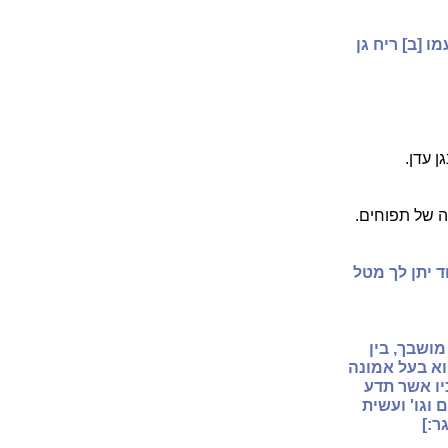
ו [ב] ריח גן
 עדן.
ה של תפוחים.
ד יתן לך מטל
מושבך, בין
וא בעל אמונה
יו אשר תדע
וגו' ועשית
ר:]