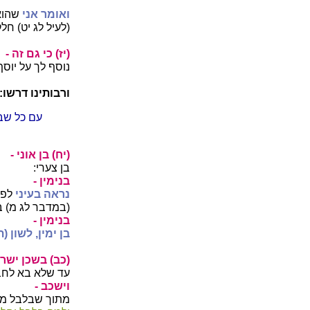
ואומר אני
שהוא
(לעיל לג יט) ח
(יז) כי גם זה -
נוסף לך על יוסף
ורבותינו דרשו:
עם כל שבט
(יח) בן אוני -
בן צערי:
בנימין -
נראה בעיני
לפי
(במדבר לג מ) בנ
בנימין -
בן ימין, לשון (
(כב) בשכן ישר
עד שלא בא לחבר
וישכב -
מתוך שבלבל מש