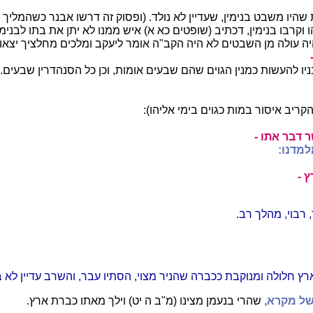
שהיו משבט בנימין, שעדיין לא נולד. (ופסוק זה דרשו אבנר כשהמליך 
קרבו בנימין, דכתיב (שופטים כא א) איש ממנו לא יתן את בתו לבנימי
ה עולה מן השבטים לא היה הקב"ה אומר ליעקב ומלכים מחלציך יצאו:
ניו להעשות כמנין הגוים שהם שבעים אומות, וכן כל הסנהדרין שבעים.
קריב איסור במות כגוים בימי אליהו):
 דבר אתו -
למדנו:
 -
, רבוי, מהלך רב.
ץ חלולה ומנוקבת ככברה שהניר מצוי, הסתיו עבר, והשרב עדיין לא ב
 של מקרא,
שהרי בנעמן מצינו (מ"ב ה יט) וילך מאתו כברת ארץ.