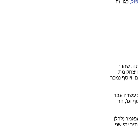
ול,
כגון זה,
ה, שהרי
 ויצחק מת
 ויוסף נמכר
ע עשרה עבד
וגו', הרי
נאמר (להלן
יב ימי שני