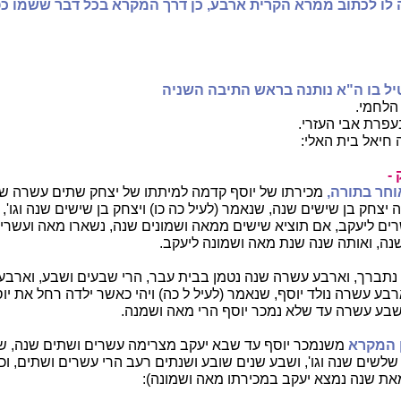
לו לכתוב ממרא הקרית ארבע, כן דרך המקרא בכל דבר ששמו כפ
ל בו ה"א נותנה בראש התיבה השניה
 הלחמי.
עפרת אבי העזרי.
 חיאל בית האלי:
 -
וחר בתורה,
מכירתו של יוסף קדמה למיתתו של יצחק שתים עשרה שנ
 יצחק בן שישים שנה, שנאמר (לעיל כה כו) ויצחק בן שישים שנה וגו',
ם ליעקב, אם תוציא שישים ממאה ושמונים שנה, נשארו מאה ועשרים,
ה, ואותה שנה שנת מאה ושמונה ליעקב.
נתברך, וארבע עשרה שנה נטמן בבית עבר, הרי שבעים ושבע, וארב
ע עשרה נולד יוסף, שנאמר (לעיל ל כה) ויהי כאשר ילדה רחל את יוסף 
שבע עשרה עד שלא נמכר יוסף הרי מאה ושמנה.
ן המקרא
משנמכר יוסף עד שבא יעקב מצרימה עשרים ושתים שנה, ש
 שלשים שנה וגו', ושבע שנים שובע ושנתים רעב הרי עשרים ושתים, וכת
את שנה נמצא יעקב במכירתו מאה ושמונה):