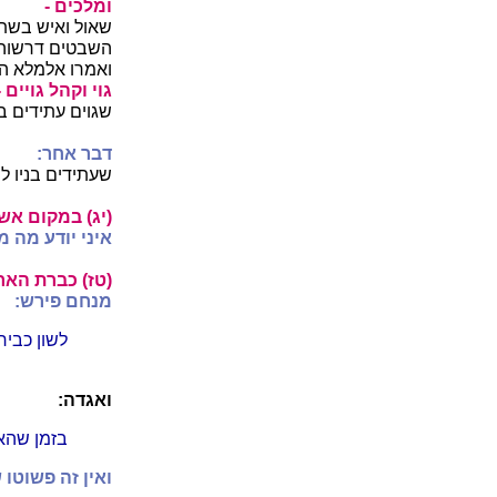
ומלכים -
שאול ואיש בשת 
השבטים דרשוהו ו
ואמרו אלמלא הי
גוי וקהל גויים -
שגוים עתידים ב
דבר אחר:
שעתידים בניו לה
(יג) במקום אשר
איני יודע מה מ
(טז) כברת הארץ
מנחם פירש:
לשון כביר
ואגדה:
בזמן שהאר
ואין זה פשוטו