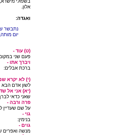
בשפולי מישרא, 
אלון.
ואגדה:
נתבשר שם 
יום מותה,
(ט) עוד -
פעם שני במקום 
ויברך אתו -
ברכת אבלים:
(י) לא יקרא שמ
לשון אדם הבא 
(יא) אני אל שדי
שאני כדאי לברך
פרה ורבה -
על שם שעדיין לא
גוי -
בנימין:
גוים -
מנשה ואפרים שע