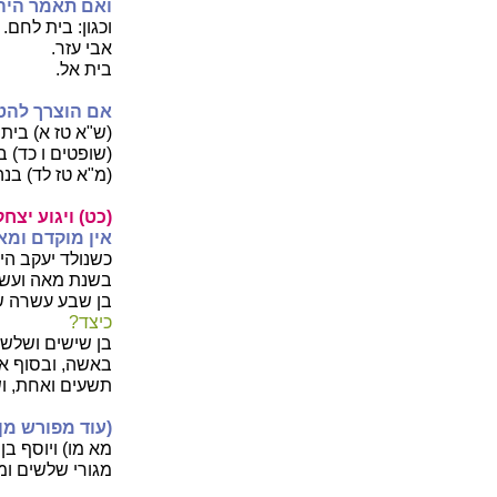
ואם תאמר היה 
וכגון: בית לחם.
אבי עזר.
בית אל.
אם הוצרך להטי
(ש"א טז א) בית
(שופטים ו כד) ב
(מ"א טז לד) בנה
(כט) ויגוע יצחק
אין מוקדם ומא
כשנולד יעקב היה
בשנת מאה ועשרי
בן שבע עשרה שנ
כיצד?
בן שישים ושלש 
באשה, ובסוף ארב
תשעים ואחת, ו
(עוד מפורש מ
מא מו) ויוסף בן
מגורי שלשים ומ