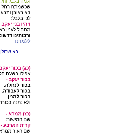
ולמה בלבל וחלל 
שכשמתה רחל נט
בא ראובן ותבע 
לכן בלבל:
ויהיו בני יעקב
מתחיל לענין רא
ורבותינו דרשו:
ללמדנו
בא שכולן 
(כג) בכור יעקב 
אפילו בשעת הקל
בכור יעקב -
בכור לנחלה.
בכור לעבודה.
בכור למנין.
ולא נתנה בכורה
(כז) ממרא -
שם המישור:
קרית הארבע -
שם העיר ממרא 