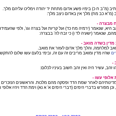
כתיב (מ"ב ח כ) בימיו פשע אדום מתחת יד יהודה וימליכו עליהם מלך.
ב (מ"א כב מח) מלך אין באדום ניצב מלך:
רח מבצרה -
 היא, שנאמר (ירמיה מח כד) ועל קריות ועל בצרה וגו', ולפי שהעמיד
הם, שנאמר (ישעיה לד ו) כי זבח לה' בבצרה:
מדין בשדה מואב -
אב למלחמה, והלך מלך אדום לעזור את מואב.
ים
שהיו מדין ומואב מריבים זה עם זה, ובימי בלעם עשו שלום להתקשר
 -
 זהב, עשיר היה ואין זהב חשוב בעיניו לכלום:
אלופי עשו -
דינותיהם לאחר שמת הדד ופסקה מהם מלכות. והראשונים הנזכרים 
כן מפורש בדברי הימים (דברי הימים א' א נא) וימת הדד ויהיו אלופי 