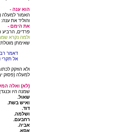
הוא ענה -
האמור למעלה (פ
והוליד את ענה:
את הימם -
פרדים, הרביע חמ
ולמה נקרא שמם
שאימתן מוטלת ע
דאמר רבי 
אל תקרי ו
ולא הוזקק לכתו
למעלה (פסוק יב
(לא) ואלה המלכ
שמנה היו וכנגדן
שאול.
ואיש בשת.
דוד.
ושלמה.
רחבעם.
אביה.
אסא.