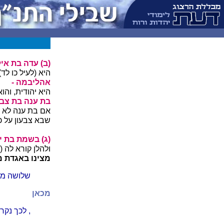
(ב) עדה בת אילו
היא (לעיל כו ל
אהליבמה -
היא יהודית, והו
בת ענה בת צבעו
אם בת ענה לא בת
שבא צבעון על כ
(ג) בשמת בת י
ולהלן קורא לה 
מצינו באגדת מ
שלושה מוח
מכאן
, לכך נקר