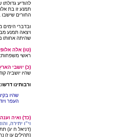
להודיע גדולתו 
תמנע זו בת אלופ
החורים שישבו בה
ובדברי הימים מ
ויצאה תמנע מבינ
שהיתה אחותו מן
(טו) אלה אלופי 
ראשי משפחות:
(כ) יושבי הארץ 
שהיו יושביה קו
ורבותינו דרשו:
שהיו בקיא
העפר ויודע
(כד) ואיה וענה 
וי"ו יתירה, וה
(דניאל ח יג) ת
(תהילים עו ז) נ