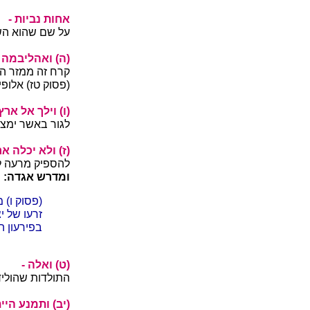
אחות נביות -
על שם שהוא הש
(ה) ואהליבמה יל
קרח זה ממזר הי
(פסוק טז) אלופי
(ו) וילך אל ארץ 
לגור באשר ימצא
(ז) ולא יכלה א
להספיק מרעה 
ומדרש אגדה:
(פסוק ו) מ
זרעו של י
בפירעון ה
(ט) ואלה -
התולדות שהוליד
(יב) ותמנע היי