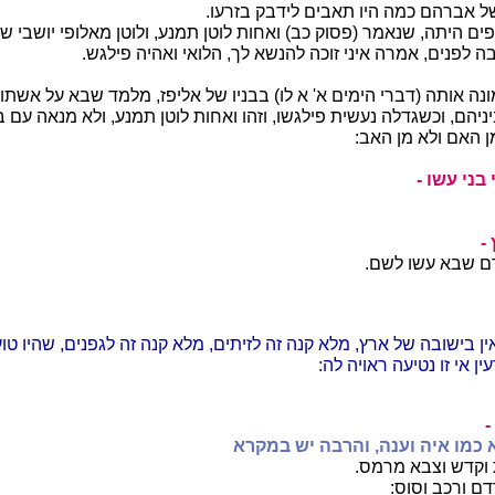
של אברהם כמה היו תאבים לידבק בזרעו.
ים היתה, שנאמר (פסוק כב) ואחות לוטן תמנע, ולוטן מאלופי יושבי שע
 לפנים, אמרה איני זוכה להנשא לך, הלואי ואהיה פילגש.
ונה אותה (דברי הימים א' א לו) בבניו של אליפז, מלמד שבא על אשתו
יהם, וכשגדלה נעשית פילגשו, וזהו ואחות לוטן תמנע, ולא מנאה עם ב
 האם ולא מן האב:
בני עשו -
-
דם שבא עשו לשם.
ין בישובה של ארץ, מלא קנה זה לזיתים, מלא קנה זה לגפנים, שהיו טוע
ין אי זו נטיעה ראויה לה:
-
וא כמו איה וענה, והרבה יש במקרא
ת וקדש וצבא מרמס.
רדם ורכב וסוס: