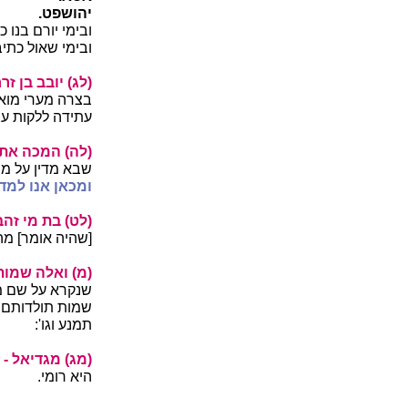
יהושפט.
ובימי יורם בנו 
ובימי שאול כתי
(לג) יובב בן ז
בצרה מערי מואב
עתידה ללקות עמ
(לה) המכה את 
שבא מדין על מו
ומכאן
אנו למד
(לט) בת מי זהב
[שהיה אומר] מהו
(מ) ואלה שמות 
שנקרא על שם מ
שמות תולדותם, ו
תמנע וגו':
(מג) מגדיאל -
היא רומי.