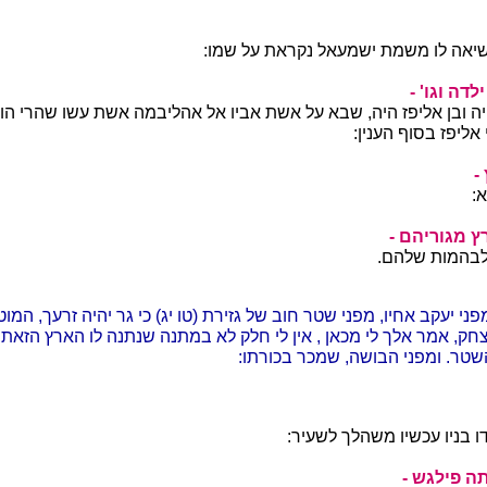
יאה לו משמת ישמעאל נקראת על שמו:
דה וגו' -
ה ובן אליפז היה, שבא על אשת אביו אל אהליבמה אשת עשו שהרי הוא
 אליפז בסוף הענין:
-
:
רץ מגוריהם -
לבהמות שלהם.
פני יעקב אחיו, מפני שטר חוב של גזירת (טו יג) כי גר יהיה זרעך, המוט
צחק, אמר אלך לי מכאן , אין לי חלק לא במתנה שנתנה לו הארץ הזאת,
שטר. ומפני הבושה, שמכר בכורתו:
ו בניו עכשיו משהלך לשעיר:
תה פילגש -