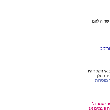
 שהיה להם
ר"ל כן
אי השקר היו
יד המלך
 מוסרות
ר יאמר ה'
 פעמים אני