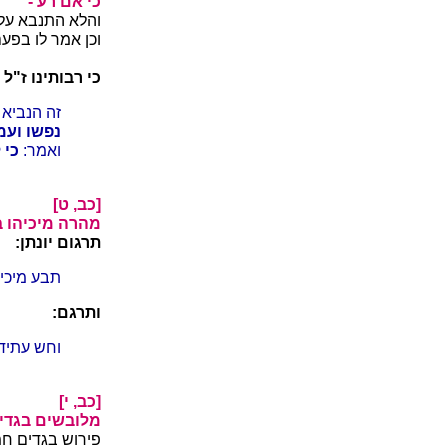
כי אם רע -
והלא התנבא על
וכן אמר לו בפעם
כי רבותינו ז"ל 
זה הנביא 
נפשו ועמ
ואמר:
כי 
[כב, ט]
מהרה מיכיהו בן
תרגום יונתן:
תבע מיכיה
ותרגם:
וחש עתידו
[כב, י]
מלובשים בגדים
פירוש בגדים חמ