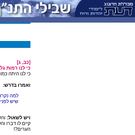
[כב, ג]
כי לנו רמות גלע
כי לנו היתה כמו
ואמרו בדרש:
למה נקרא
שיש לפני
ויש לשאול:
והל
קיים לו דברו ו
הערים?!