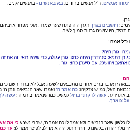
ימותו אנשים,
ר"ל אנשים בחורים,
בא באנשים -
באנשים זקנים.
רן.
ימים:
ויושבים בגרן
והגרן היה פתח שער שמרון, אולי מפחד אויביהם
מיד, היו עושים גרנות סמוך לעיר.
 ז"ל אמרו:
מרון גורן היה?
ורן דתניא: סנהדרין היתה כחצי גורן עגולה, כדי שיהיו רואין זה את זה ו
ם אחאב ויהושפט עם סיעתן כחצי גורן.
הם -
בואה זו או בדברים אחרים מתנבאים לשעה, אבל לא ברוח השם כי נבי
נבואת האל, כמ"ש צדקיהו:
כה אמר ה'
ואמרו שאר הנביאים ונתן ה' ב
בואתו יותר,
עשה לו קרני ברזל
למשל, כמו שנאמר בירמיהו:
עשה לך
על צוארך.
ו כלשון שאר הנביאים ולא אמר לו כה אמר ה', שהרי נשבע
כי את אש
ר מלך יהודה בלשונו כי דרך התול היה אומר לו, לפיכך אמר לו:
עד כמה