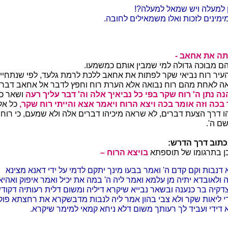
ין למעלה ויש שמאל למעלה?!
ימינים לזכות ואלו משמאילים לחובה.
פתה את אחאב -
ם מבוכה גדולה למי שמבין אותם כמשמעו.
עיר רוח נביאי שקר לפתות את אחאב ללכת לרמת גלעד, לפי שנתחיי
ה לאחת מהם רוח נבואה אלא הערת רוח וחפץ לדבר אל אחאב דברים
נה נתן ה' רוח שקר בפי כל נביאיך אלה וה' דבר עליך רעה
ושאר כל
בכה וזה אומר בכה ויצא הרוח ויאמר אצא והייתי רוח שקר,
כל אל
 דרך הצעת דברים, לא שראה מיכיהו דברים אלה ולא שמעם, כי רוח 
ם ה'.
אכתוב דרך הדרש:
כן בתרגומו של תוספתא
בויצא הרוח –
 דנבות וקם קדם ה' ואמר בבעו מינך יתקם לדמי על ידי דאנא מצינא
 ולאובדא יתיה מן עלמא ואמר ליה ה' במה את יכיל ואמר איפוק ואהיא
קיה בר כנענה ובשאר נבייא שיקרא דיליה ומשום דלית רעותיה דקוד
י ליאות שקר ולא צבי בהון אמר ליה לנבות מדבשקרא את רחצתא פוק
דידי ועביד לך רעותך משום דלא ניחא קמאי למימר שיקרא.