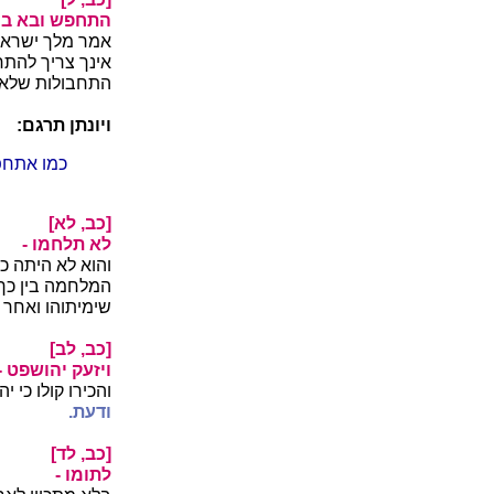
התחפש ובא במ
אמר מלך ישראל
אינך צריך להתח
התחבולות שלא ב
ויונתן תרגם:
כמו אתחפ
[כב, לא]
לא תלחמו -
והוא לא היתה כ
המלחמה בין כך 
שימיתוהו ואחר
[כב, לב]
ויזעק יהושפט -
והכירו קולו כי 
ודעת.
[כב, לד]
לתומו -