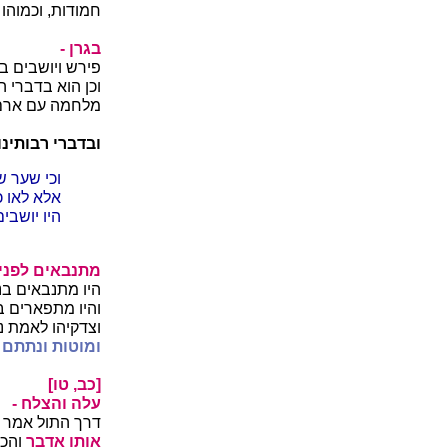
חמודות, וכמוהו
בגרן -
פירש ויושבים בג
וכן הוא בדברי ה
מלחמה עם ארם ת
ובדברי רבותינו
וכי שער ש
אלא לאו כג
היו יושבי
מתנבאים לפני
היו מתנבאים בנ
והיו מתפארים ב
וצדקיהו לאמת נ
ומוטות ונתתם 
[כב, טו]
עלה והצלח -
דרך התול אמר ל
אותו אדבר
והכי