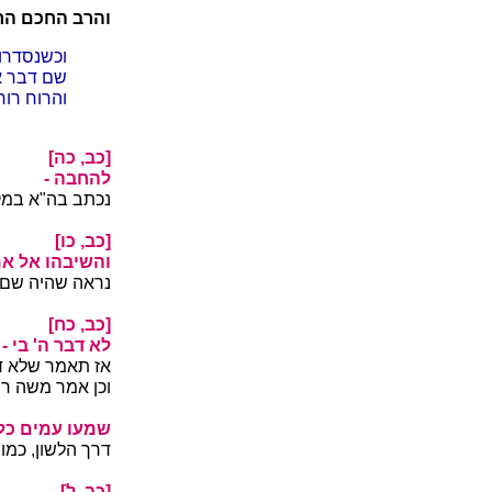
והרב החכם הרמ
וכשנסדרו 
שם דבר א
והרוח רוח
[כב, כה]
להחבה -
נכתב בה"א במק
[כב, כו]
והשיבהו אל אמו
נראה שהיה שם 
[כב, כח]
לא דבר ה' בי -
אז תאמר שלא דב
וכן אמר משה רב
שמעו עמים כלם
דרך הלשון, כמו:
[כב, ל]