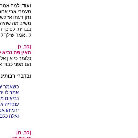
ועוד:
למה אמר א
מעמרי אבי אחאב
נתן דעתו אז לשא
משיב מה שהיה ל
בברית, לפיכך ה
לו, אמר שילך 
[כב, ז]
האין פה נביא ל
כלומר כי אין אל
הם מפני כבוד א
ובדברי רבותינו 
כשאמר יה
אמר לו יה
נביאים מת
עובדיה א
ירמיהו א
ואלה כלם
[כב, ח]