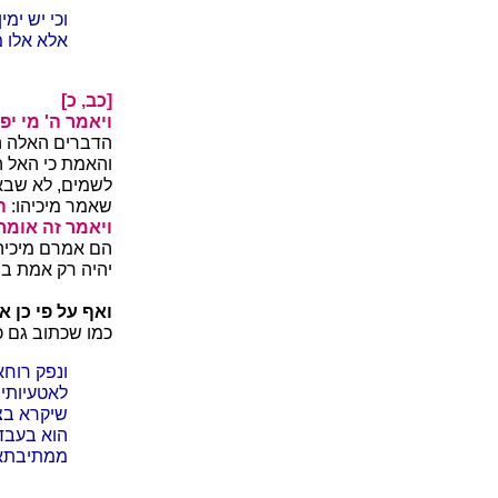
וכי יש ימ
אלא אלו מ
[כב, כ]
ויאמר ה' מי י
הדברים האלה ה
והאמת כי האל ה
לשמים, לא שבא
שאמר מיכיהו:
ה
ויאמר זה אומר 
הם אמרם מיכיהו
יהיה רק אמת בש
ואף על פי כן 
כמו שכתוב גם 
ונפק רוחא
לאטעיותיה
שיקרא בצד
הוא בעבד
ממתיבתא 