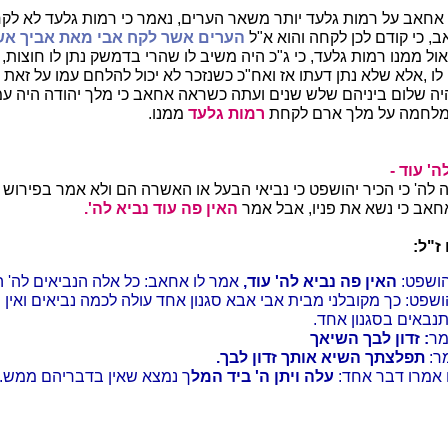
חאב על רמות גלעד יותר משאר הערים, נאמר כי רמות גלעד לא לק
, כי קודם לכן לקחה והוא א"ל
הערים אשר לקח אבי מאת אביך
אש
ול ממנו רמות גלעד, כי ג"כ היה משיב לו שהרי בדמשק נתן לו חוצות,
ו ,אלא שלא נתן דעתו אז ואח"כ כשנזכר לא יכול להלחם עמו על זאת 
יה שלום ביניהם שלש שנים ועתה כשראה אחאב כי מלך יהודה היה עמו
למלחמה על מלך ארם לקחת
רמות גלעד
ממנו.
ה' עוד -
ה לה' כי הכיר יהושפט כי נביאי הבעל או האשרה הם ולא אמר בפירוש כ
חאב כי נשא את פניו, אבל אמר
האין פה עוד נביא לה'.
ז"ל:
ושפט:
האין פה נביא לה' עוד,
אמר לו אחאב: כל אלה הנביאים לה' ה
ושפט: כך מקובלני מבית אבי אבא סגנון אחד עולה לכמה נביאים ואין ש
נבאים בסגנון אחד.
מר
: זדון לבך השיאך
מר:
תפלצתך השיא אותך זדון לבך.
 אמרו דבר אחד:
עלה ויתן ה' ביד המל
ך נמצא שאין בדבריהם ממש.