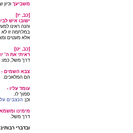
משביעך
וכיון 
[כב, יז]
ישובו איש לבית
והנה ראינו למע
במלחמה זו לא מ
אלא מעטים ומאר
[כב, יט]
ראיתי את ה' יו
דרך משל, כמו:
צבא השמים -
הם המלאכים.
עומד עליו -
סמוך לו.
וכן:
הנצבים עלי
מימינו ומשמאל
דרך משל.
ובדברי רבותינו 