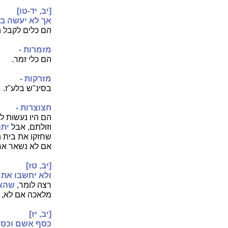
[יב, יד-טו]
אך לא יעשה בי
הם כלים לקבל ה
מזמרות -
הם כלי זמר.
מזרקות -
בסינ"ש בלע"ז.
חצוצרות -
הם היו נעשות ל
וזולתם, אבל
יתנ
שחזקו את בית ה
אם לא נשאר אחר
[יב, טז]
ולא יחשבו את 
רצה לומר,
שהא
מלאכה אם לא, כ
[יב, יז]
כסף אשם וכסף