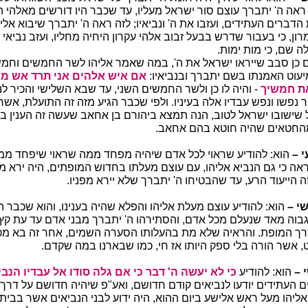
ה ה' יתברך עוצם סור ישראל מעליו, עד שכבר היו דורשים מאלהי 
דברים העתידים, ועזבו את ה' ונביאיו; לזה ראה ה' יתברך שיבוא אליה
ן, כי בעבור שדרש בבעל זבוב אלהי עקרון היחיה מחליו, ועזב נביאי ה
שם, כי מות ימות.
 כן סבב שייראו ישראל את ה', במה שאמר אליהו לשר החמשים וחמ
עוט האמנתו בשם יתברך ובנביאיו:
אם איש אלהים אני תרד אש מ
את חמשיך
- והיה לו כן ולשר החמשים השני, עד שבא השלישי והכיר לנ
 נפשו ונפש עבדיו אלה בעיניו. ולפי שכבר הגיע מזה זה התועלת, אשר 
ל שישובו ישראל לטוב, הנה תמצא ביהורם בן אחאב שעשה זה הענין בו
החטאים שהיה חוטא בהם אחאב.
 –
הוא: להודיע שראוי לכל אדם שיהיה מפחד ממה שראוי שיפחד ממנו
אה כי גם הנביא אליהו, עם עוצם מעלתו בחדוש המופתים, היה ירא מ
זה הייעוד הרע, עד שהבטיחו ה' יתברך שלא יירא מפניו.
י –
הוא: להודיע עוצם מעלת אליהו והפלא שהיה בענינו, והוא שכבר ה
וה מאד שנעלם מכל אדם, והסתירהו ה' יתברך מבני אדם עד עת קץ, כ
דרך המופת. והראיה שלא מת בהעלותו הסערה השמים, אחר זה בא מכ
ט, אשר הורה בלי ספק היותו אז חי, כמו שבארנו במה שקדם.
 –
הוא: להודיע
כי לא יעשה ה' דבר כי אם גלה סודו אל עבדיו הנב
העתידים יודעו לנביאים קודם חדושם, ואע"פ שיהיה חדושם על דרך
ח אליהו מעל ראש אלישע ביום ההוא, היה ידוע לבני הנביאים אשר בבית 