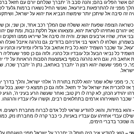
 אשר הפליגו בהם; והנה סבב ה' יתברך שנלחם יורם עם חזאל ברמו
והלך מפני זה להתרפאות ביזרעאל, ואנשי החיל נשארו ברמות גלעד לש
יה זה סיבה אל שיתכן יותר שימשח הנביא את יהוא על ישראל, ושיתקש
כשראה הצופה שפעת יהוא ששלח שם המלך רכב אחד, וכן שני, וכן שלי
או יהורם ואחזיהו לקראת יהוא, ומצאוהו אצל חלקת נבות, ומת שם יהו
בני אחיו, שהיו ארבעים ושנים. והיה זה סיבה אל שייראו ממנו הזקנים 
שמרון, ושלחו לו ראשי בני אדניהם בדודים; גם נהרגה איזבל ואכלו ה
ל, עד שכבר השמיד יהוא כל בית אחאב וכל גדוליו ומיודעיו וכהניו עד
השמיד כל נביאי הבעל וכל עובדיו וכל כהניו. ולזה גם כן ספר שעתליה ה
 אחאב היו, וגם היא נהרגה בסוף באמצעות הסבות הראויות על ידי יהו
, כי מפני שעשה יהוא רצון ה' יתברך באחאב, נתן ה' יתברך שכרו, שיה
ישראל.
ר, כי מפני שלא שמר יהוא ללכת בתורת ה' אלהי ישראל, והלך בדרך י
 אז להכרית את ישראל על יד חזאל. ולזה גם כן תמצא כי יואש, בכל ע
ו יהוידע הכהן, לא קרה לו רק טוב; ואחר שעשה הרע בעיני ה', הגיע ל
 שכבר השאירוהו ארמים בתחלואים רבים, וקשרו עליו עבדיו והרגוהו.
-
והוא במידות, והוא: להודיע שראוי לכל אדם לברוח מחברת רשעים. ו
ילכו עבדי אחזיהו עם עבדיו באניות, כי כבר קרה לו מחברתו נזק, כמ
ה שנזכר בדברי הימים,
י –
הוא: להודיע איך היה חומל ה' יתברך על ישראל מפני השגחתו על 