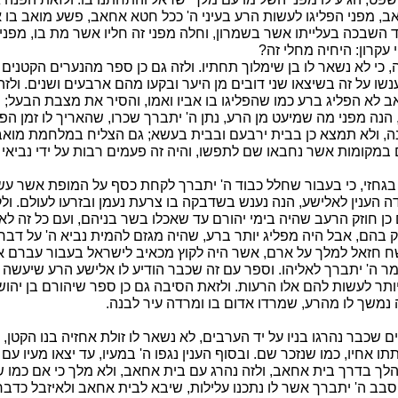
ב, מפני הפליגו לעשות הרע בעיני ה' ככל חטא אחאב, פשע מואב בו 
 השבכה בעלייתו אשר בשמרון, וחלה מפני זה חליו אשר מת בו, מפני
עקרון: היחיה מחלי זה?
 כי לא נשאר לו בן שימלוך תחתיו. ולזה גם כן ספר מהנערים הקטנים
שו על זה בשיצאו שני דובים מן היער ובקעו מהם ארבעים ושנים. ולזה
אב לא הפליג ברע כמו שהפליגו בו אביו ואמו, והסיר את מצבת הבעל;
נה מפני מה שמיעט מן הרע, נתן ה' יתברך שכרו, שהאריך לו זמן הפו
 ולא תמצא כן בבית ירבעם ובבית בעשא; גם הצליח במלחמת מואב,
במקומות אשר נחבאו שם לתפשו, והיה זה פעמים רבות על ידי נביאי ה
 בגחזי, כי בעבור שחלל כבוד ה' יתברך לקחת כסף על המופת אשר עש
ה הענין לאלישע, הנה נענש בשדבקה בו צרעת נעמן ובזרעו לעולם. ול
 כן חוזק הרעב שהיה בימי יהורם עד שאכלו בשר בניהם, ועם כל זה 
בהם, אבל היה מפליג יותר ברע, שהיה מגזם להמית נביא ה' על דבר 
 חזאל למלך על ארם, אשר היה לקוץ מכאיב לישראל בעבור עברם א
ר ה' יתברך לאליהו. וספר עם זה שכבר הודיע לו אלישע הרע שיעשה ל
ותר לעשות להם אלו הרעות. ולזאת הסיבה גם כן ספר שיהורם בן יהו
 נמשך לו מהרע, שמרדו אדום בו ומרדה עיר לבנה.
ם שכבר נהרגו בניו על יד הערבים, לא נשאר לו זולת אחזיה בנו הקטן, ו
תו אחיו, כמו שנזכר שם. ובסוף הענין נגפו ה' במעיו, עד יצאו מעיו עם 
 הלך בדרך בית אחאב, ולזה נהרג עם בית אחאב, ולא מלך כי אם כמו ש
סבב ה' יתברך אשר לו נתכנו עלילות, שיבא לבית אחאב ולאיזבל כדבר