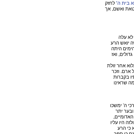
א בית ה'
לחזק
טאת ואשם, אך
לא עלה
ה יואש הרע
הימים היתה
דולים, ואז
לוא אחר זולת
ארם. וזכר
יו בקברות
ה שראינו
כי ה' ימשכו
ובער יתר
האדומיים,
ה היו עליו
 כי הרע
גם כן ספר