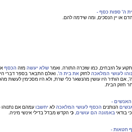
ת ה' ספות כסף -
דם או יין הנסכים, ומה שידמה להם.
תקוע על הזבחים, כמו שזכרה התורה. ואמר
שלא יעשה
מזה
הכסף
אל
והו לעושי המלאכה
לחזק
את בית ה'
. ואולם התבאר בספר דברי ה
', אם הותיר היו עושין מהנשאר כלי שרת, ולא היו מסכימין לעשות מה
 חזוק הבית.
האנשים -
נשים
הנותנים
הכסף לעושי המלאכה
לא
יחשבו
עמהם אם נתנוהו כו
י בודאי
באמונה הם עושים,
כ
י הקדש מבדל בדילי אינשי מיניה.
 חטאות -