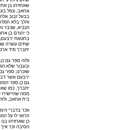
שאחזיהו בן אחא
אחאב, ונפל בעד
בבעל זבוב אלהי 
והלך בלא חמדה,
הנביא, שכבר נענ
כי יהורם בן אח
בחטאת ירבעם, ה
שתים עשרה שנה,
יתברך מיד ארם 
ולזה ספר גם כן
ובעבור שלא הוד
שזכרנו, ספר גם
ירבעם אשר דבק 
גם כן ספר המשח
יתברך, כמו שאמ
ממה שהיישירו י
בית אחאב, ולזה
וזכר בדברי הימי
הראוי לו על המת
כן שאחזיהו בנו
הסיבה זכר איך 