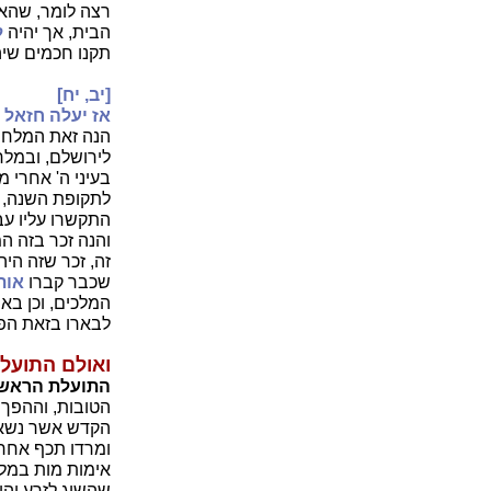
רצה לומר, שהא
הבית, אך יהיה
ל
תקנו חכמים שיה
[יב, יח]
אז יעלה חזאל 
הנה זאת המלחמ
לירושלם, ובמלח
בעיני ה' אחרי 
לתקופת השנה, אח
התקשרו עליו עבד
והנה זכר בזה ה
זה, זכר שזה היה
שכבר קברו
אות
המלכים, וכן בא
לבארו בזאת הפ
ואולם התועלו
התועלת הראשו
הטובות, וההפך 
הקדש אשר נשאר 
ומרדו תכף אחרי
אימות מות במלח
שהשיג לזרע יהו