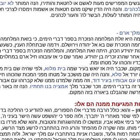
נשים המפרישים מעות לאשם או לחטאת והותירו, הנה המותר
לא יוב
כהנים.
והנה היה הדין שיקנו מהם חטאות או אשמות וימסרו לצרכי ח
יה המותר לעולות, הבשר לה' והעור לכהנים.
מלך ארם -
ה היא זולת המלחמה הנזכרת בספר דברי הימים, כי בזאת המלחמה 
מה הנזכרת שם בא אל יהודה וירושלם. וידמה שבתחלת הענין, כשעש
מות יהוידע הכהן, היתה זאת המלחמה, והמלחמה הנזכרת בספר דברי 
ר שהרג זכריה בן יהוידע. ואמר שם כי אז עזבוהו חיל ארם במחלוים ג
יו והכוהו על מטתו ומת.
מקום, שכבר היה אז יואש בעיר שמה
בית מלוא
, ולפי שהיה שם בית מ
 יורד אל
סלא,
והנה היה שם מושכב על מטתו מפני המכות שהכוהו חיל 
ו עם אבותיו בעיר דוד
, וזה ממה שלמדנו ממנו שלא קברוהו עם אבות
ר זה בדברי הימים. וזכר שכבר מלך
אמציה בנו תחתיו.
הנה זה באור מ
רשה שהגבלנו ביאורה בזה המקום.
ת המגיעות ממנה הם אלו:
ן –
והוא: כולל הרבה מדברי אלו הספורים, הוא להודיע כי ההליכה בדר
למי שסר מאחרי ה' יתברך. ולזה ספר כי יהושפט עשה הישר בעיני ה', 
בימי אסא אביו, ונמשכו לו מההשגחות והטובות, והוא שלא מרדו בו 
 מותו. ומה שקרה לו מהפחד והרע היה בהתחברו לרשע מצד הרשע, ולז
מת רמות גלעד, ונשברו אניות בהתחברו עם מלך ישראל. ולזה תמצא
שפט, הגיע לו מפני השלימו עם מלך ישראל והתחתנו בו. ולזאת הפנה 