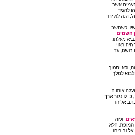
העמים אשר
ו להגיד
', הנה לא ירד
שיו, כשחשב
ן השמים
ביא מעלתו,
היה ראוי
 רושם, עד
, ולא יסמוך
לבוא למלך
עלה אותו ה'
י לו נגזר ארך
תב אליהו
יאים
. ולזה
 המופת. הלא
אל וביריחו