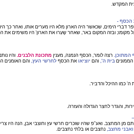
ית המקדש.
 הכסף -
 דברי הימים, שכאשר היה הארון מלא היו מערים אותו, ואחר כך היו 
ל מקומו; ובזה המקום באר, שאחר שֶעֵרוּ את הארון' היו משימים את 
 המתוכן.
רצה לומר, הכסף הנמנה, מענין
מתכונת הלבנים.
והיו נותנ
ממונים
בית ה',
והם
יוציאו
את הכסף
לחרשי העץ,
והם האומנים הכ
ה' כמו ההיכל והדביר.
רות, והגדר לחצר הגדולה והעזרה.
–
ם מן המחצב. ואע"פ שהיו שוכרים חרשי עץ וחוצבי אבן, הנה היו צרי
ואבני מחצב,
נחצבים או בלתי נחצבים.