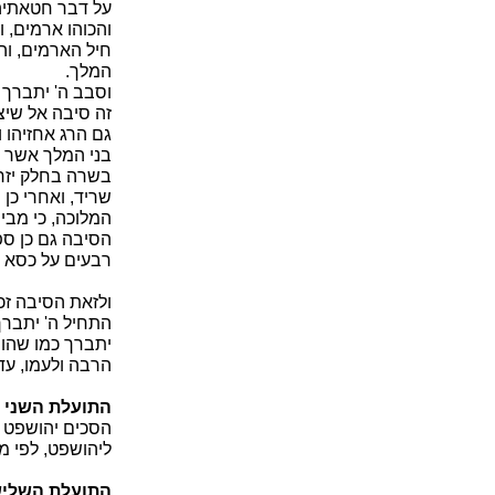
על דבר חטאתיהם
והכוהו ארמים, 
חיל הארמים, וה
המלך.
וסבב ה' יתברך 
זה סיבה אל שיצ
גם הרג אחזיהו ו
בני המלך אשר ב
בשרה בחלק יזרעא
שריד, ואחרי כן 
המלוכה, כי מבית
הסיבה גם כן ספר
רבעים על כסא 
ולזאת הסיבה זכ
התחיל ה' יתברך
יתברך כמו שהורה
הרבה ולעמו, עד
התועלת
השני 
הסכים יהושפט ש
ליהושפט, לפי מ
התועלת
השליש