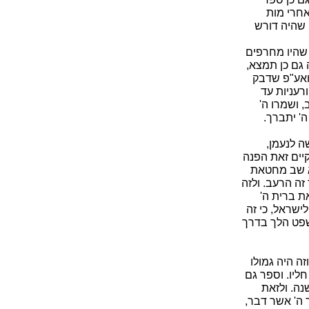
אחרי מות
 שהיה דורש
 שהיו מחרפים
 גם כן תמצא,
 ואע"פ שדבק
רעניות עד
 ושמרו ה'
' יתברך.
ה לנעמן,
קיים זאת הפנה
לא שב מחטאת
זה הרעב. ולזה
ת ברית ה'
ישראל, כי זה
שפט הלך בדרך
זה היה גמולו
חליו. וספר גם
נה. ולזאת
 ה' אשר דבר,