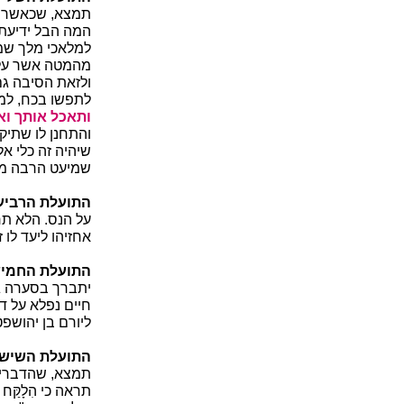
תמצא, שכאשר רא
המה הבל ידיעת ה
למלאכי מלך שמרו
מהמטה אשר עלה 
ולזאת הסיבה גם
לתפשו בכח, למי
ותאכל אותך ו
והתחנן לו שתיקר
שיהיה זה כלי א
שמיעט הרבה מ
התועלת
הרביעי
על הנס. הלא תר
אחזיהו ליעד לו 
התועלת
החמיש
יתברך בסערה גב
חיים נפלא על 
ליורם בן יהושפ
התועלת
השישי
תמצא, שהדברים 
תראה כי הִלָקַּ