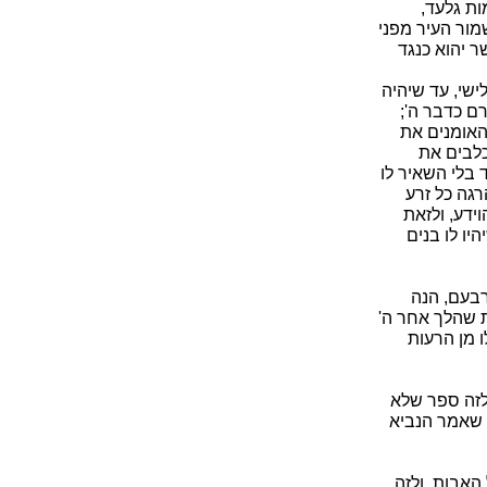
ת גלעד,
מור העיר מפני
ר יהוא כנגד
שי, עד שיהיה
רם כדבר ה';
והאומנים את
כלבים את
 בלי השאיר לו
רגה כל זרע
ידע, ולזאת
יו לו בנים
רבעם, הנה
ת שהלך אחר ה'
ו מן הרעות
לזה ספר שלא
ו שאמר הנביא
האבות. ולזה