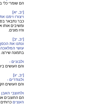
הם שומרי כלי ב
[יב, יא]
ויצורו וימנו את
כבר נתבאר בספר
ומשיבים אותו א
והיו מונים.
[יב, יב]
ונתנו את הכסף
עושי המלאכה
ה
בתמונה שירצו.
ולבונים -
והם העושים בית 
[יב, יג]
ולגודרים -
והם העושים הקי
ולחוצבי האבן 
הם החוצבים אות
העצים
כרותים