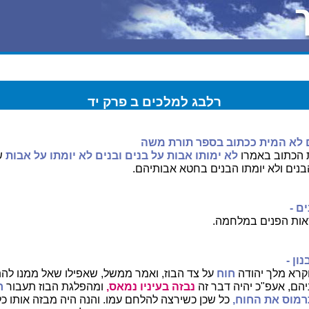
רלבג למלכים ב פרק יד
 לא המית ככתוב בספר תורת משה
נת הכתוב באמרו
לא ימותו אבות על בנים ובנים לא יומתו על אבות
ש
ים ולא יומתו הבנים בחטא אבותיהם.
ם -
אות הפנים במלחמה.
ון -
קרא מלך יהודה
חוח
על צד הבוז, ואמר ממשל, שאפילו שאל ממנו לה
יהם, אעפ"כ יהיה דבר זה
נבזה בעיניו נמאס,
ומהפלגת הבוז תעבור
ח
רמוס את החוח,
כל שכן כשירצה להלחם עמו. והנה היה מבזה אותו כל