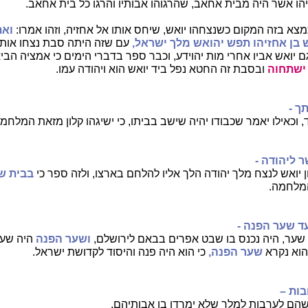
יהו אשר היה מבית אחאב, שהרגוהו אבותיו והרגו כל בית אחאב.
צא בזה המקום כשנצחהו יואש, שיחס אותו אל אחזיה, וזהו אמרו:
ואת
ש בן אחזיהו תפש יהואש מלך ישראל,
עם שזה היתה סבת נצחו אותו,
ם יואש אביו אחרי מות יהוידע, וכבר ספר בדברי הימים כי אמציה הבי
 ישתחוה
ובסבת זה החטא נפל ביד יואש הוא ויהודה עמו.
ך -
, וכאילו יאמר שכבודו יהיה שישב בביתו, כי ישיגהו קלון מזאת המלחמה
 ליהודה -
 יואש לנצח מלך יהודה הלך אליו להלחם בארצו, ולזה ספר כי
בבית ש
מלחמה.
ד שער הפנה -
שער, היה נכנס בו שבט אפרים בבאם לירושלם,
ושער הפנה
היה שע
הוא נקרא
שער הפנה,
כי הוא היה פנה והיסוד לקדושת ישראל.
בות
–
הם לערבות למלך שלא ימרדו בו אבותיהם.