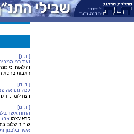
[יד, ו]
ואת בני המכים
זה לאות, כי כו
האבות בחטא הבנ
[יד, ח]
לכה נתראה פני
רצה לומר, התר
[יד, ט]
החוח אשר בלבנ
קרא עצמו
ארז
ו
שיהיה שלום בינ
אשר בלבנון ות