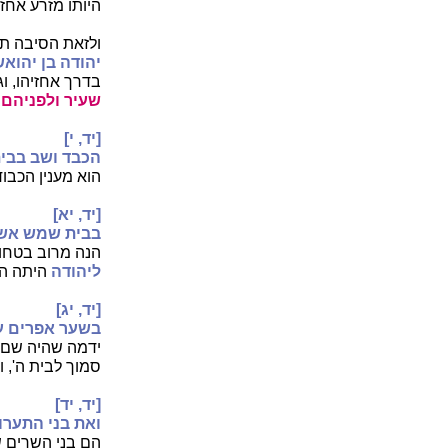
היותו מזרע אחז
ולזאת הסיבה תמ
יהודה בן יהוא
בדרך אחזיהו, וג
שעיר ולפניהם
[יד, י]
הכבד ושב בבית
הוא מענין הכבוד
[יד, יא]
בבית שמש אשר
הנה מרוב בטחון
ליהודה
היתה ה
[יד, יג]
בשער אפרים ע
ידמה שהיה שם 
סמוך לבית ה', ו
[יד, יד]
ואת בני התערו
הם בני השרים ש