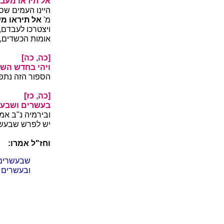
אל תיראו מעבד
היינו העמים שס
מ'
אל תיראו מ
ויצטרכו לעבדם
אומות הכשדים, 
[כה, כה]
ויהי בחדש השב
הספור הזה נתפר
[כה, כז]
בעשרים ושבעה
ובירמיה נ"ב אמ
יש לפרש שבעשר
וחז"ל אמרו:
שבעשרים 
ובעשרים ו