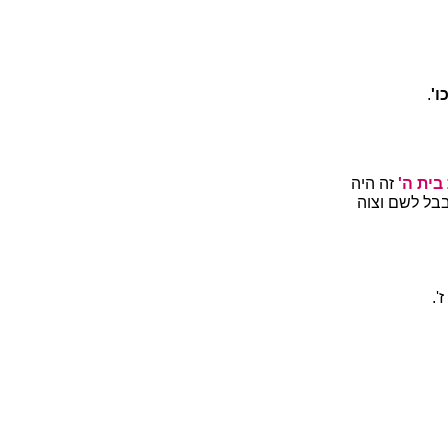
ו'
.
בית ה'
זה היה
בבל לשם וצוה
'.