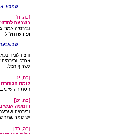
שמצאו אוכ
[כה, ח]
בשבעה לחדש -
ובירמיה אמר:
ב
ופירשו חז"ל:
שבשבעה נ
ורצה לומר בכא
אח"כ, ובירמיה
לשרוף הכל.
[כה, יז]
קומת הכותרת -
הסתירה שיש בין
[כה, יט]
וחמשה אנשים 
ובירמיה
ושבעה 
יש לומר שתחלה
[כה, כד]