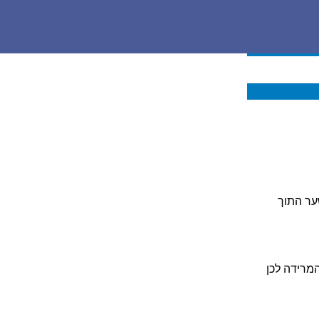
ער התוך
מרידה לכן