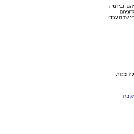
הם, ובירמיה
וניהם,
ץ שהם עבדי
 וכבוד.
קברו