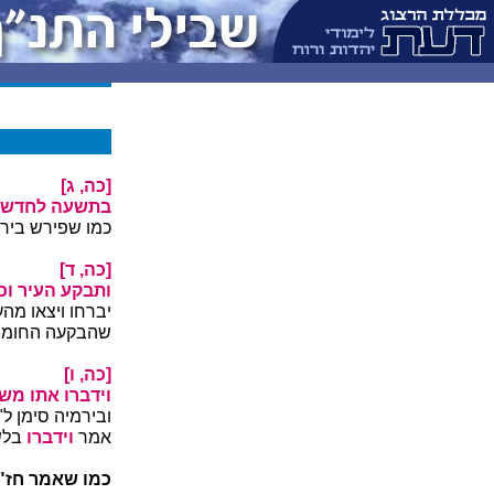
[כה, ג]
בתשעה לחדש ב
כמו שפירש בירמ
[כה, ד]
ותבקע העיר וכ
יברחו ויצאו מה
שהבקעה החומה ה
[כה, ו]
וידברו אתו מש
ובירמיה סימן ל"
אמר
וידברו
בלש
כמו שאמר חז"