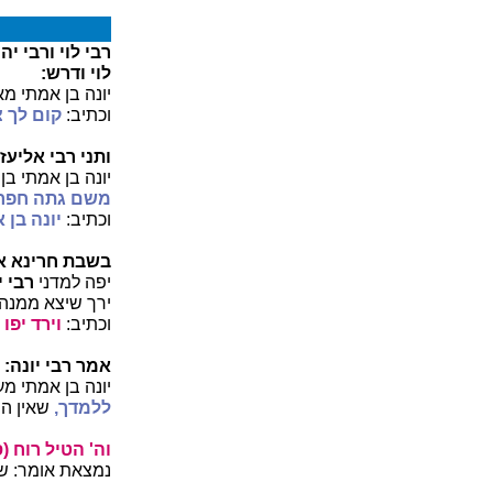
רבי לוי ורבי י
לוי ודרש:
יונה בן אמתי מ
וכתיב:
קום לך צ
ותני רבי אליעזר
יונה בן אמתי בן 
משם גתה חפר.
וכתיב:
יונה בן 
בשבת חרינא א"
יפה למדני
רבי י
ירך שיצא ממנה 
וכתיב:
וירד יפו
אמר רבי יונה:
יונה בן אמתי מ
ללמדך,
שאין הש
וה' הטיל רוח (ס
נמצאת אומר: של