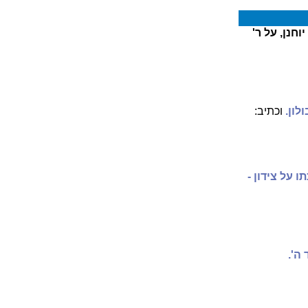
וחנן, על ר'
ולון.
וכתיב:
ו על צידון -
 ה'.