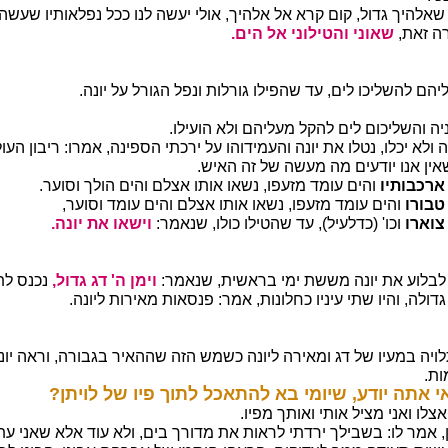
שאלהיך גדול, קום קרא אל אלהיך, אולי יעשה לנו ככל נפלאותיו שעשה
ה זאת,
שאוני והטילוני אל הים.
ליהם להשליכו לים, עד שהפילו גורלות ונפל הגורל על יונה.
ה והשליכום לים להקל מעליהם ולא הועילו.
 ולא יכלו, נטלו את יונה והעמידוהו על ירכתי הספינה, אמרו: ריבון העו
אין אנו יודעים מה מעשה של זה האיש.
ארכבותיו
והים עומד מזעפו, נשאו אותו אצלם והים הולך וסוער.
טבורו
והים עומד מזעפו, נשאו אותו אצלם והים עומד וסוער,
 צוארו
וכו' (כדלעיל), עד שהטילו כולו, שנאמר:
וישאו את יונה.
לבלוע את יונה מששת ימי בראשית, שנאמר:
וימן ה' דג גדול,
נכנס לת
דולה, והיו שתי עיניו כחלונות, אמר: פנסאות מאירות ליונה.
ויה במעיו של דג ומאירה ליונה כשמש הזה שההאיר בגבורה, וראה יונ
ות.
י אתה יודע, שיומי בא להתאכל לתוך פיו של לויתן?
אצלו ואני מציל אותי ואותך מפיו.
ן, אמר לו: בשבילך ירדתי לראות את מדורך בים, ולא עוד אלא שאני עתי