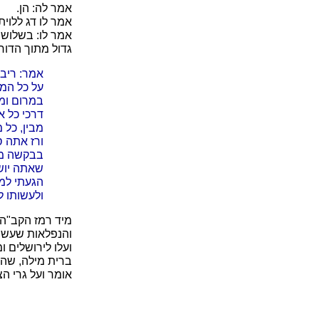
אמר לה: הן.
אמר לו דג ללוית
אמר לו: בשלוש 
גדול מתוך הדוחק
אמר: ריבו
על כל הממ
במרום וממ
דרכי כל א
מבין, כל 
ורז אתה ס
בבקשה ממך
שאתה יושב
הגעתי למו
ולעשותו ל
מיד רמז הקב"ה 
והנפלאות שעשה 
ועלו לירושלים 
ברית מילה, שהוא
אומר ועל גרי הצ