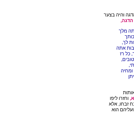
דגה והיה בצער
 הדגה,
תה מלך
כותך
ת לך,
בבות אתה
 כל רז
ובים,
י,
ומחיה
תן
ותות
א,
וחזרו ליפו
בח זבחו, אלא
ועליהם הוא