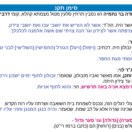
סימן תקנ
הודה בר נחמיה
הוו נסבין תרתין סלעין מטול מצמתא קהלא, קומי
דרבי י
אשר היה, הה"ד:
אשר לא הוריש את יושבי עכו ואת יושבי צידון.
רפתה אשר לצידון וגו' הנה צויתי שם אשה אלמנה לכלכלך.
:
זבולון היה, דכתיב:
(ויפול) [ויעל] הגורל (החמישי) [השלישי] לבני זב
אמתי מגת החפר.
ר לוי:
וחנן,
אמו מאשר ואביו מזבולון, שנאמר:
זבולון לחוף ימים ישכון וירכת
עד צידון היתה.
 וימצא אניה באה תרשיש,
הוי:
והוא לחוף אניות.
עולי רגלים הוה, ונכנס לשמחת בית השואבה ושרתה עליו רוח הקדש.
כינה שורה אלא על לב שמח, שנאמר:
והיה כנגן המנגן ותהי עליו יד
ערה) [גדולה] וגו' סער גדול -
ש (בנים) [רוחות] הם (כתבו ברמז רי"ט).