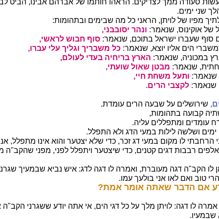
ות סעודה ממך לצדיקים. הראהו חותמו של אברהם אבינו, הביט לברי
ך שני ימים.
תיך מפיו של לויתן, הראני כל מה שבימים ובתהומות:
 של אוקינוס, שנאמר:
ונהר יסובבני,
ם סוף שעברו ישראל בתוכם, שנאמר:
סוף חבוש לראשי,
שברי הים אליו יוצא, שנאמר:
כל משבריך וגליך עלי עברו,
רץ במכוניה, שנאמר:
הארץ בריחיה בעדי לעולם,
חתית, שנאמר:
מבטן שאול שועתי,
 שנאמר:
ותעל משחת חיי,
, שנאמר:
לקצבי הרים.
ם,
שירושלים על שבעה הרים עומדת.
תיה קבועה בתהומות,
ח עומדים ומתפללים עליה.
 ימים ושלשה לילות במעי הדג ולא התפלל.
הרחבתי לו מקום במעי דג זכר, כדי שלא יצטער והוא אינו מתפלל, אני
פים רבבות דגים קטנים, כדי שיצטער ויתפלל לפני, מפני שהקב"ה מ
 לו הקב"ה דגה מעוברת, ואמרה לו דגה לדג: איש נביא שבמעיך שגרני
י טוב ואם לאו אני בולעך עמו.
דע אם הדבר שאתה אומר אמת?
 אמרה לו דגה: לויתן מלך על כל דגי הים, אי אתה יודע ששגרני הקב"ה 
 שבמעיו.