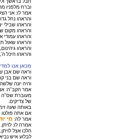
חבל בראשך ולעש
וברח מלפניו מהל
אמר לו: אני הצל
והראהו נחל גדול
והראהו שבילי י
והראהו מקום שמ
והראהו עמודי א
והראהו שאול ת
והראהו גיהינום,
והראהו היכל ה'
מכאן אנו למדי
וראה שם אבן ש
וראה שם בני קר
והיה יונה שלשה
אמר הקב"ה: אני 
מעוברת שס"ה אל
של צדיקים.
באותה שעה זימן
אם אתה פולטו הר
מי יו
אמר לה:
אמרה לו: לויתן.
הלכו אצל לויתן,
לבלוע איש נביא