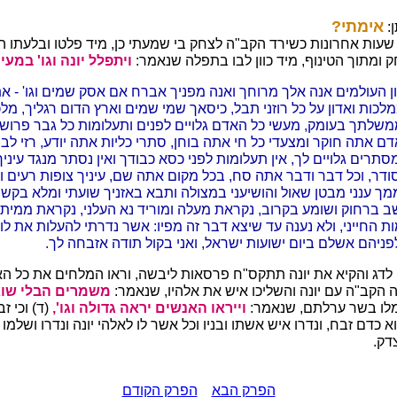
אימתי?
ן:
שעות אחרונות כשירד הקב"ה לצחק בי שמעתי כן, מיד פלטו ובלעתו ה
 ומתוך הטינוף, מיד כוון לבו בתפלה שנאמר:
ויתפלל יונה וגו' במעי
ן העולמים אנה אלך מרוחך ואנה מפניך אברח אם אסק שמים וגו' - א
לכות ואדון על כל רוזני תבל, כיסאך שמי שמים וארץ הדום רגליך, מל
שלתך בעומק, מעשי כל האדם גלויים לפנים ותעלומות כל גבר פרושו
דם אתה חוקר ומצעדי כל חי אתה בוחן, סתרי כליות אתה יודע, רזי ל
מסתרים גלויים לך, אין תעלומות לפני כסא כבודך ואין נסתר מנגד עיניך,
ודר, וכל דבר ודבר אתה סח, בכל מקום אתה שם, עיניך צופות רעים וט
 ענני מבטן שאול והושיעני במצולה ותבא באזניך שועתי ומלא בקשת
 ברחוק ושומע בקרוב, נקראת מעלה ומוריד נא העלני, נקראת ממית 
ת החייני, ולא נענה עד שיצא דבר זה מפיו: אשר נדרתי להעלות את לוי
פניהם אשלם ביום ישועות ישראל, ואני בקול תודה אזבחה לך.
לדג והקיא את יונה תתקס"ח פרסאות ליבשה, וראו המלחים את כל הא
הקב"ה עם יונה והשליכו איש את אלהיו, שנאמר:
משמרים הבלי שו
ומלו בשר ערלתם, שנאמר:
וייראו האנשים יראה גדולה וגו',
(ד) וכי ז
 כדם זבח, ונדרו איש אשתו ובניו וכל אשר לו לאלהי יונה ונדרו ושלמו 
דק.
הפרק הבא
הפרק הקודם