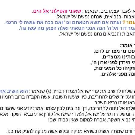
א לאבד עצמו בים, שנאמר:
שאוני והטילוני אל הים.
אבות ובנביאים, שנתנו נפשם על ישראל:
ומר?
ועתה אם תשא חטאתם וגו' ואם ככה את עושה לי הרגני.
מר דוד אל ה' הנה אנכי חטאתי ואלה הצאן מה עשו וגו'.
אבות והנביאים נתנו נפשם על ישראל.
 אומר:
פכו מי מצרים לדם,
בותינו ממצרים,
 הירדן לפני ארון ה',
קיהו כל המעיינות,
נה מפני אלהים.
שלחו להשיב את ערי ישראל ועמדו דבריו, (ג) שנאמר:
הוא השיב את 
 על ירושלים להחריבה, כיון שעשו תשובה, עשה הקב"ה ברוב רחמיו 
ראו אותו נביא השקר.
חו אל נינוה להחריבה, דן יונה בינו לבין עצמו ואמר: יודע אני שהגויי
 ומשלה רוגזי על ישראל, ולא די שישראל קורין אותי נביא השקר, אלא
תי נביא השקר, אברח למקום שאין כבודו שם!
ודם שמתה אשתו כשהיא מניקה ובקש אשה מניקה להניק את בנו.