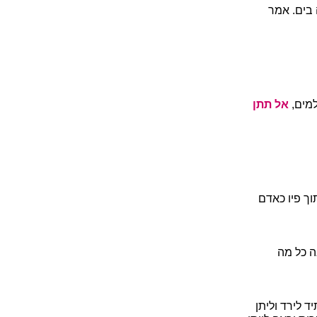
 בים. אמר
למים,
אל תתן
וך פיו כאדם
ה כל מה
ד לירד וליתן