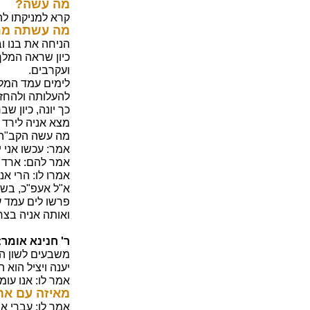
מה עשה?
קרא למניקתו לה
מה עשתה מני
הניחה את בנו ו
כיון שראה המלך
ועקרבים.
לימים עמד המלך
להעלותה ולהחזי
כך יונה, כיון ש
מצא אניה לירד 
מה עשה הקב"ה? 
אמר: עכשו אני י
אמר להם: ארד 
אמרו לו: הרי אנ
א"ל אעפ"כ, בשמ
פרשו לים עמד ע
ואותה אניה בצר
ר' חנינא אומר:
משבעים לשון הי
יענה ויציל הוא 
אמר לו: אנו עומ
מאיזה עם את
אמר לו: עברי אנ