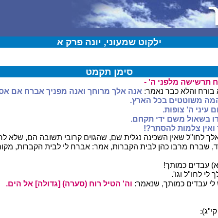
ילקוט שמעוני, יונה פרק א
סימן תקמט
ח תרשישה מלפני ה' -
א בורח והלא כבר נאמר:
אנה אלך מרוחך ואנה מפניך אברח אם אסק 
המה משוטטים בכל הארץ.
 עיני ה' צופות.
ו בשאול משם ידי תקחם.
 ואין צלמות להסתר?!
אלך לחו"ל שאין השכינה נגלית שם, שהגוים קרובי תשובה הם, שלא לח
 שברח מרבו כהן לבית הקברות, אמר: אברח לי לבית הקברות, מקום ש
(א) עבדים כמותך!
 לי לחו"ל וגו'.
לי עבדים כמותך, שנאמר:
וה' הטיל רוח (סערה) [גדולה] אל הים.
י"ג):