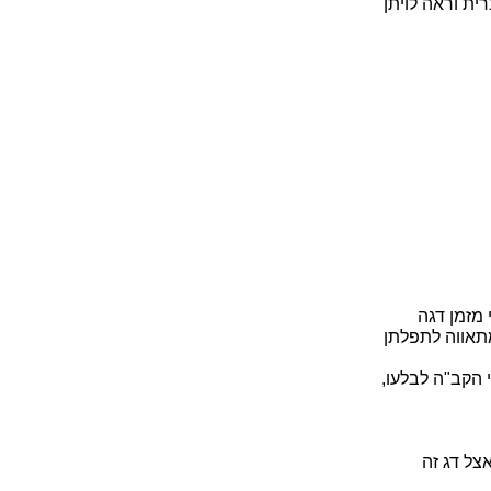
ת וראה לויתן
 מזמן דגה
תאווה לתפלתן
 הקב"ה לבלעו,
אצל דג זה