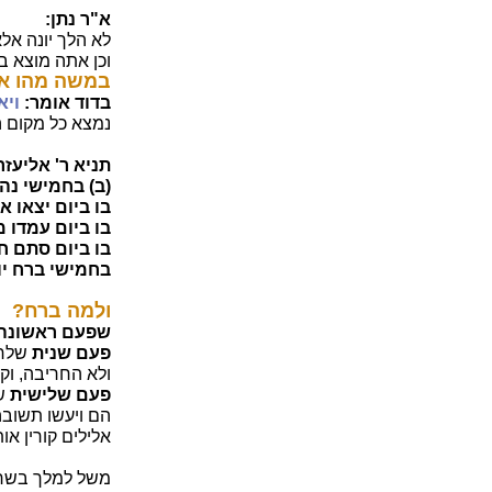
א"ר נתן:
לא הלך יונה אל
וכן אתה מוצא ב
במשה מהו א
בדוד אומר:
ויא
נמצא כל מקום ה
תניא ר' אליעזר
(ב) בחמישי נה
בו ביום יצאו א
בו ביום עמדו מי
בו ביום סתם חז
בחמישי ברח יו
ולמה ברח?
שפעם ראשונה
פעם שנית
שלחו
ולא החריבה, וק
פעם שלישית
של
הם ויעשו תשובה,
אלילים קורין או
משל למלך בשר 