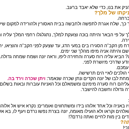
ניק את בנו, כדי שלא יאבד ברעב.
קתו של מלך?
ברחה.
 כך, שלח אגרת לתפשה ולחבשה בבית האסורין ולהורידה למקום שיש
 על פי הבאר והיתה בוכה וצועקת למלך, נתגלגלו רחמי המלך עליה ו
רה.
ברח מן הקב"ה הסגירו בים במעי הדג, עד שצעק לפני הקב"ה והוציאו, ירד
שם והיתה אניה מיפו מהלך שני ימים.
הביא עליה רוח סערה והחזירה ליפו, וראה יונה ושמח שמחה גדולה.
ודע שדרכי מיושרת לפני.
עמכם.
י הולכים לאיי הים תרשישה.
חת לבו של יונה הקדים ונתן שכרה שנאמר:
ויתן שכרה וירד בה.
ליהם רוח סערה מימינם ומשמאלם וכל האניות עוברות ובאות בשלום
ה גדולה וחשבה להישבר.
ו באניה וכל אחד אלוהו בידו ומשתחווים ואומרים: נקרא איש אל אלוה
האלהים וקראו ולא הועילו מאומה, יונה בצרת נפשו נרדם ויעף לו, בא אל
דים בין מות לחיים ואתה נרדם?!
ה?
כי!