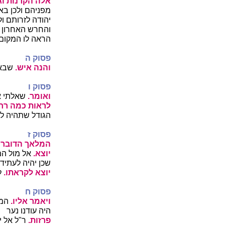
אלה הקרנות וגו
מפניהם ולכן בא
יהודה לזרותם ו
והחרש האחרון 
הראה לו המקום 
פסוק ה
והנה איש.
שבא א
פסוק ו
ואומר.
שאלתי א
לראות כמה רח
הגודל שתהיה לע
פסוק ז
המלאך הדובר ב
יוצא.
אל מול המ
שכן יהיה לעתיד
יוצא לקראתו.
לה
פסוק ח
ויאמר אליו.
המל
היה עודנו נער
פרזות.
ר"ל אל י