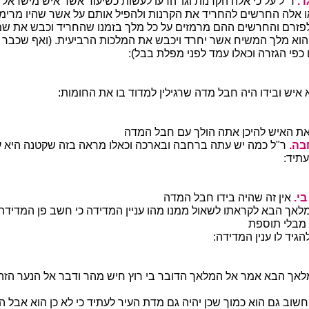
'.
ר"ל על כי אלה הקרנות וגו' הרעו לעשות כשיעור אשר איש מישראל
ו אלה החרשים להחריד את הקרנות ולהפיל אותם על אשר שהיו מרימי
לפזרם והחרשים ההם מרמזים על כל מלך בזמנו שהחריד וכבש את שמש
הוא מלך המשיח אשר יחרד ויכבש את המלכות הרביעית. (ואף שכבר 
כפי הגזרה וכאלו עמד לפני מפלת בבל):
יש ובידו היה חבל מדה שרגילין למדוד בו את החומות:
ת האיש להיכן אתה הולך עם חבל המדה
בה.
ר"ל כמה יש עתה ברחבה ובארכה וכאלו מראה בזה שקטנה היא עכ
תיד:
י.
אין זה שהיה בידו חבל המדה
לאך הבא לקראתו לשאול ממנו מהו עניין המדידה כי חשב פן המדידה 
 מבלי תוספת
גיד לו ענין המדידה:
אך הבא אמר אל המלאך הדובר בי רוץ חיש מהר ודבר אל הנער הזה ה
חשוב גם הוא כמוך שכן יהיה גם מדת העיר לעתיד כי לא כן הוא אבל 