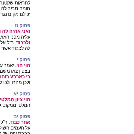
להראות שקטנה ה
חומה סביב לה כ
יכילם מקום נגדר
פסוק ט
ואני אהיה לה וג
עליה מפני האוי
ולכבוד.
ר"ל אל 
לה לכבוד אשר א
פסוק י
הוי הוי.
יאמר על
בצפון צאו משם
כי כארבע רוחו
ולכן מהרו ולכו 
פסוק יא
הוי ציון המלטי.
המלטי ממקום שא
פסוק יב
אחר כבוד.
ר"ל 
על העמים השולל
בבבת עינו של המ