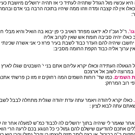
יא עכשיו מול הגודל שתהיה לעתיד כי אז תהיה ירושלים מיושבת כעיר
אלו אין לה קצבה ומדה וזהו ממה שיהיו בתוכה הרבה בני אדם ובהמה
:
ו'.
ר"ל ועכ"ז לא ידאגו מפחד האויב כי פן יבוא בה הואיל והיא מבלי חומ
ב כאלו יהיה סביבה חומת אש שאין לקרוב אליה
יחשבו שיהיה להם העדר כבוד לשבת בעיר פרוז כי אני אשרה שכינתי 
ין ערוך אליה כבוד הקפת החומה מסביב:
 הגאולה העתידה וכאלו יקרא עליהם אתם בני י' השבטים שגלו לארץ
 במרוצה לשוב אל ארצכם
ת השמים.
כמו שד' רוחות השמים המה רחוקים זו מזו כן פרשתי אתכ
לפי רוב המרחק:
כאלו יקרא ליהודה ויאמר עתה עדת יהודה שגלית מתחלה לבבל לשבת
תם עתה לבוא לציון :
אחר שאמר לי שיהיה בתוך ירושלים לה לכבוד כמ"ש למעלה אחר זה 
ים אתכם להודיעם שישלם להם גמול כי כל הנוגע בכם לרעה הרי הוא 
קום ב"ה כביכול, או רצה לומר מזיק לעצמו כי יקבל גמולו והרי הוא כ