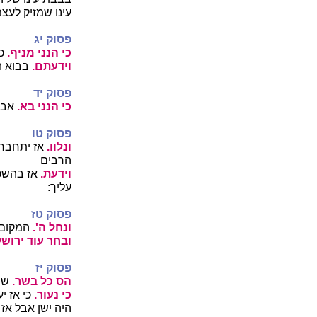
עינו שמזיק לעצמ
פסוק יג
כי הנני מניף.
כי
וידעתם.
בבוא ה
פסוק יד
כי הנני בא.
אבוא
פסוק טו
ונלוו.
אז יתחברו 
הרבים
וידעת.
אז בהשכי
עליך:
פסוק טז
ונחל ה'.
המקום י
ובחר עוד ירוש
פסוק יז
הס כל בשר.
שתק
כי נעור.
כי אז י
היה ישן אבל אז 