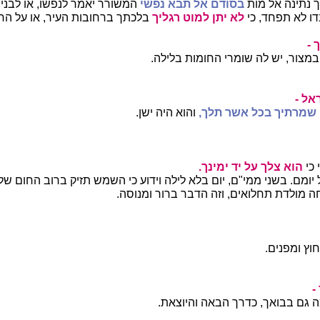
ך נתינה אל מות
בסודם אל תבא נפשי
המשורר יאמר לנפשו, או לבני
ו לא תפחד, כי
לא יתן למוט רגליך
בלכתך ברחובות העיר, או על הח
 -
במצור, יש לה שומרי החומות בלילה.
אל -
שמרתיך בכל אשר תלך,
והוא היה ישן.
 כי
הוא צלך על יד ימינך.
 יומם. בשני ממי"ם, יום בלא לילה וידוע כי השמש תזיק ברוב החום של
ה מולדת תחלואים, וזה הדבר ברור ומנוסה.
ץ ומפנים.
-
גם בבואך, כדרך הבאה והיוצאת.