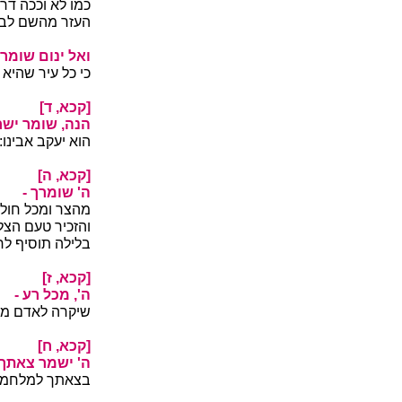
כמו לא וככה דר
העזר מהשם לבד
ואל ינום שומרך
כי כל עיר שהיא 
[קכא, ד]
הנה, שומר ישר
הוא יעקב אבינו:
[קכא, ה]
ה' שומרך -
מהצר ומכל חולי
והזכיר טעם הצל
בלילה תוסיף לח
[קכא, ז]
ה', מכל רע -
שיקרה לאדם מחו
[קכא, ח]
ה' ישמר צאתך 
בצאתך למלחמה 