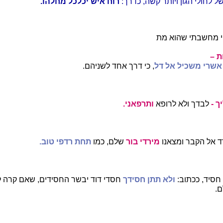
 לחולי הגון ויותר קשה, כדרך:
רוח איש יכלכל מחלהו.
 מחשבתי שהוא מת
 –
אשרי משכיל אל דל
, כי דרך אחד לשניהם.
ך -
לבדך ולא לרופא
ותרפאני.
ד אל הקבר ומצאנו
מירדי בור
שלם, כמו
תחת רדפי טוב.
 חסיד, ככתוב:
ולא תתן חסידך
חסדי דוד יבשר החסידים, שאם קרה 
ם.