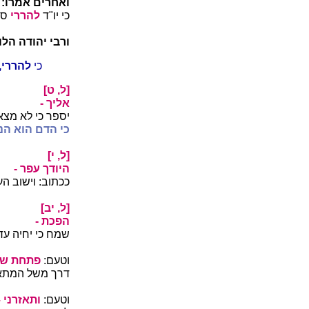
ואחרים אמרו:
כי יו"ד
להררי
סי
ורבי יהודה הלו
כי
להררי,
[ל, ט]
אליך -
יספר כי לא מצא
כי הדם הוא הנ
[ל, י]
היודך עפר -
ככתוב: וישוב ה
[ל, יב]
הפכת -
שמח כי יחיה עד
וטעם:
פתחת שק
דרך משל המתאב
וטעם:
ותאזרני
–