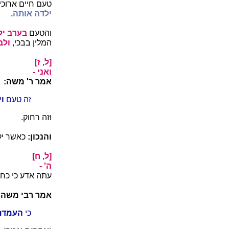
טעם חיים ארוכי
ילדה אותה.
והטעם
בערב ילי
המלין בבכי,
ולב
[ל, ז]
ואני -
אמר ר' משה:
זה טעם
וי
וזה רחוק.
והנכון:
כאשר יקר
[ל, ח]
ה' -
עתה אדע כי כחי
אמר רבי משה:
כי
העמדת