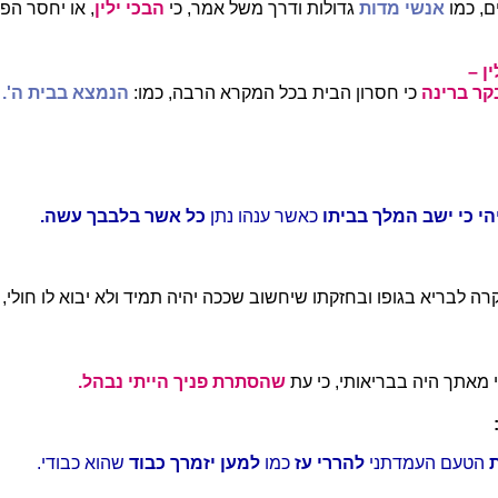
ם, כמו
אנשי מדות
גדולות ודרך משל אמר, כי
הבכי ילין
, או יחסר הפו
ן
–
קר ברינה
כי חסרון הבית בכל המקרא הרבה, כמו:
הנמצא בבית ה'.
הי כי ישב המלך בביתו
כאשר ענהו נתן
כל אשר בלבבך עשה.
ה לבריא בגופו ובחזקתו שיחשוב שככה יהיה תמיד ולא יבוא לו חולי, 
 מאתך היה בבריאותי, כי עת
שהסתרת פניך הייתי נבהל.
הטעם העמדתני
להררי עז
כמו
למען יזמרך כבוד
שהוא כבודי.