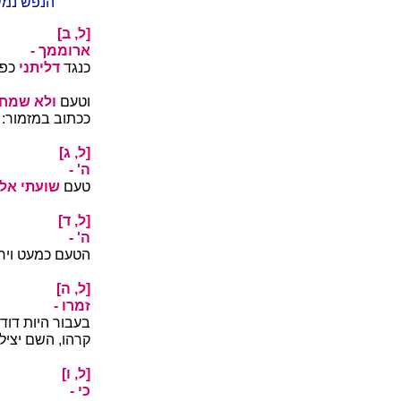
הנפש נמשל
[ל, ב]
ארוממך -
כנגד
דליתני
כפי
וטעם
ולא שמחת
ככתוב במזמור:
[ל, ג]
ה' -
טעם
שועתי אלי
[ל, ד]
ה' -
הטעם כמעט ויר
[ל, ה]
זמרו -
בעבור היות דוד
קרהו, השם יציל
[ל, ו]
כי -