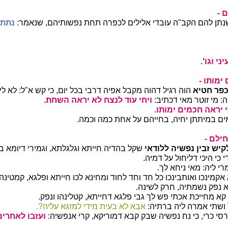
 -
נתן להם הקב"ה עובדי אלילים לכפרה תחת נפשותיהם, שנאמר:
נתתי
י וגו'.
ימותו -
כפר חטיא
הוה רגיל דהוה מקבל אפיה דרבי בכל יום, כי קש א"ל: לא ל
ה: מי זוטר מאי דכתיב:
ויחי עוד לנצח לא יראה השחת
.
 יראה חכמים ימותו
.
ם במיתתן יחיה, בחייהם על אחת כמה וכמה.
ילם -
קיש זבין נפשיה ללודאי
שקל בהדיה חייתא וגלגלתא, וגמירי דיומא 
 כי היכי דליחול על דמיה.
י ליה: מאי ניחא לך.
אקמינכו ואותבינכו כל חד וחד לחוד ומחינא לכו חייתא ופלגא, קמטינהו
 נפק נשמתיה, חרק לשינה.
קא מחייכת אכתי פש לך גבי פלגא דחייתא, קטלינהו ונפק.
 ושתי אמרה ליה ברתיה:
אבא לא בעית מידי למזגא עליה?.
רסי כרי, כי נח נפשיה שבק קבא דמוריקא, קרי אנפשיה:
ועזבו לאחרים