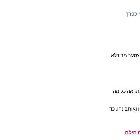
 כפרך
יצטער מר דלא
בתראה כל מה
 ואותבינהו, כד
 חילם
.