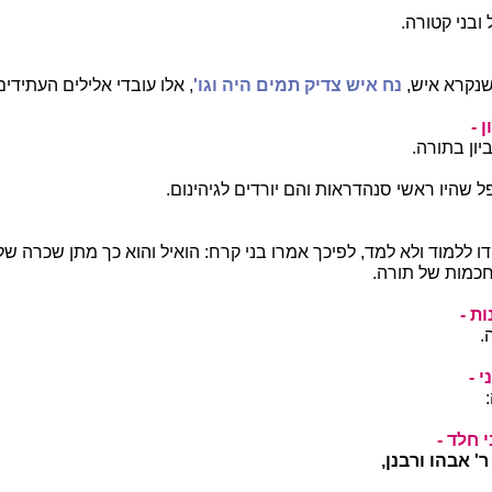
ובני קטורה.
 שנקרא איש,
נח איש צדיק תמים היה וגו'
, אלו עובדי אלילים העתידים 
 -
יון בתורה.
ל שהיו ראשי סנהדראות והם יורדים לגיהינום.
ו ללמוד ולא למד, לפיכך אמרו בני קרח: הואיל והוא כך מתן שכרה של
כמות של תורה.
ות
-
.
 -
 חלד -
' אבהו ורבנן,