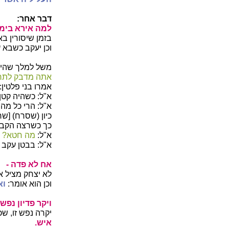
דבר אחר:
למה אירא בימי ר
בזמן שיסורין בא
וכן יעקב כשבא 
משל למלך שהיה ל
אתה מדבק לתר
אמרו בני פלטין:
א"ל: כשהיה קטן
א"ל: הרי כל מה
כיון (שסרח) [שר
כך כשרצה הקב"
א"ל:
מה חטא?
א"ל: בבטן עקב 
אח לא פדה -
לא יצחק מציל א
וכן הוא אומר:
וא
ויקר פדיון נפש
יקרה נפש זו, שכ
איש.