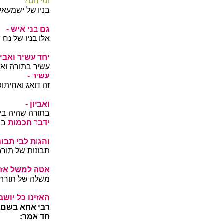
ומי הם?
בניו של ישמעאל 
גם בני איש -
אלו בניו של נח
יחד עשיר ואביון
עשיר בתורה ואב
עשיר -
זה דואג ואחיתופ
ואביון -
בתורה שהיה ביד
ידבר חכמות
בח
והגות לבי תבונ
תבונות של תורה
אטה למשל אזני
משלה של תורה:
האזינו כל יושבי
רבי אחא בשם ר
חד אמר: