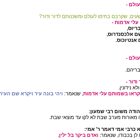
ולם -
ים, שקרבם בתימו לעולם ומשכנותם לדור ודור?
לי אדמות -
יוס,
ם אלכסנדרוס,
אנטיוכוס.
ולם -
ריהם.
דור -
א נידונין.
ראו בשמותם עלי אדמות
, שנאמר
: ויהי בונה עיר ויקרא שם העיר
יהודה משום רבי שמעון:
 מאורות מערב שבת לא לקו עד מוצאי שבת.
 כרבי אמי דאמר ר' אמי:
לן בכבודו, שנאמר:
ואדם ביקר בל ילין.