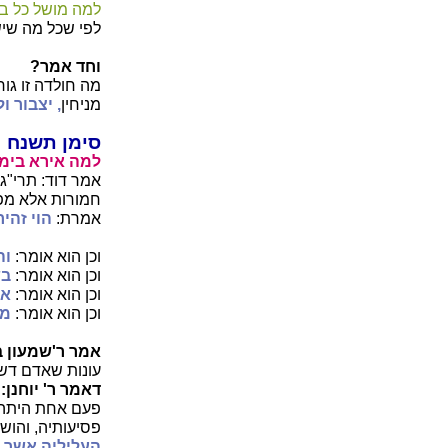
למה מושל כל בא
לפי שכל מה שיש
וחד אמר?
מה חולדה זו גור
מניחין
, יצבור ו
סימן תשנח
למה אירא בימי 
אמר דוד: תרי"ג 
חמורות אלא מפנ
אמרת:
הוי זהי
וכן הוא אומר:
וה
וכן הוא אומר:
בש
וכן הוא אומר:
אר
וכן הוא אומר:
מכ
אמר ר'שמעון ב
עונות שאדם דש 
דאמר ר' יוחנן:
פעם אחת היתה מ
פסיעותיה, והוש
העליליה אשר עי