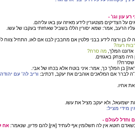
ע עון וגו' -
ים על הצדיקים מצטערין לידע מאיזה עון באו עליהם.
עליו הרעב, אמר: שמא יסורין הללו בשביל שאחזתי בעקבו של עשו.
ו בן ורצה לידע בבני פלטין אם מחבבין לבנו אם לאו, התחיל צווח לפ
בות רעה?
 אדוננו המלך,
מה סרח?
 היה מצחק באגוזים.
 שסרח?!
אה] בן המלך כך, אמר: איני בוטח אלא בכחו של אבי.
ה לברר אם המלאכים אוהבים את יעקב, דכתיב:
וריב לה' עם יהודה.
את אחיו.
ת ישמעאל, ולא יעקב מציל את עשו.
ין מידי מציל:
ם וחדל לעולם -
שאדם חוטא אין לה תשלומין אף לעתיד [אין] להם פדיון, שנאמר:
אח ל