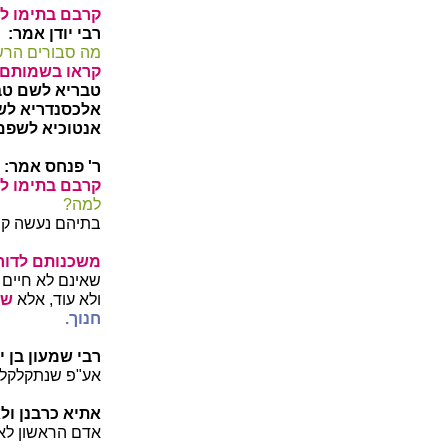
קרבם בתימו לע
רבי יודן אמר:
מה סבורים הרשע
קראו בשמותם ע
טבריא לשם טבר
אלכסנדריא לש
אנטוכיא לשפם 
ר' פנחס אמר:
קרבם בתימו לע
למה?
בתיהם נעשה קב
משכנותם לדור ו
שאינם לא חיים ול
ולא עוד, אלא
שק
חנוך.
רבי שמעון בן 
אע"פ שנתקלקלו
אתיא כרבנן ולא
אדם הראשון לא 