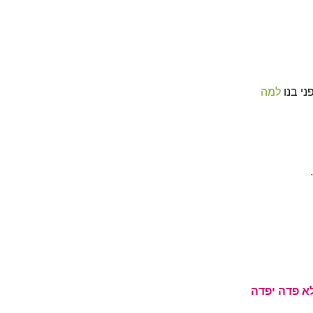
ני בנו
למה
א פדה יפדה