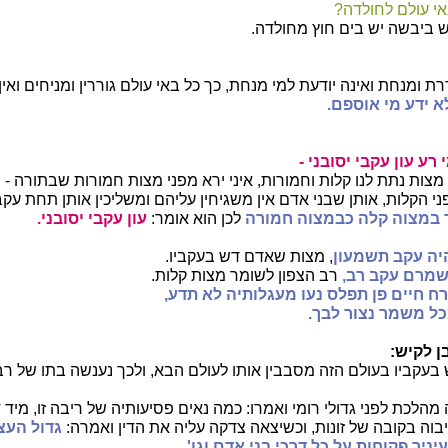
י עולם לחולדה?
 ביבשה יש בים חוץ מחולדה.
רת ומנחת ואינה יודעת למי מנחת, כך כל באי עולם גוררין ומניחים ואין י
לא ידע מי אוספם.
רע עון עקבי יסובני -
מצות נתת לנו קלות וחמורות, איני ירא מפני מצות חמורות שבתורה - 
י הקלות, אותן שבני אדם אין משגיחין עליהם ומשליכין אותן תחת עקב
ר במצוה קלה כבמצוה חמורה
לכן הוא אומר:
עון עקבי יסובני.
יה עקב תשמעון
, מצות שאדם דש בעקביו.
מרם עקב רב,
רב הצפון לשומר מצות קלות.
ח חיים פן תפלס נעו מעגלותיה לא תדע,
ל משמר נצור לבך.
ן לקיש:
בעקביו בעולם הזה מסבבין אותו לעולם הבא, ולכך נענשה בתו של רבי
הלכת לפני גדולי רומי ואמרו: כמה נאים פסיעותיה של ריבה זו, מיד
יבוה בקובה של זונות, וכשיצאה צדקה עליה את הדין ואמרה:
גדול העצ
ניך פקוחות על כל דרכי בני אדם וגו'.