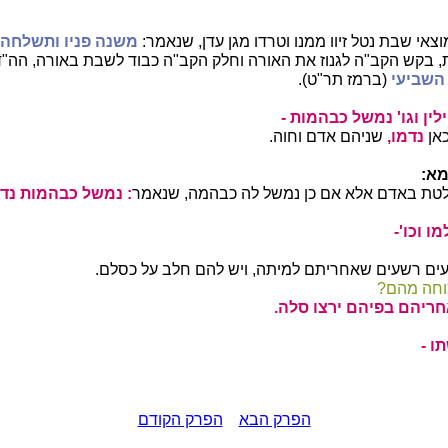
מוצאי שבת נטל זיוו ממנו וטרדו מגן עדן, שנאמר:
משנה פניו ותשלחהו
 בקש הקב"ה לגנוז את האורה וחלק הקב"ה כבוד לשבת באורה, הה"ד
השביעי
(ברמז תר"ט).
לין וגו' נמשל כבהמות -
כאן
נדמו,
שניהם אדם וחוה.
מא:
ולטת באדם אלא אם כן נמשל לה כבהמה, שנאמר
: נמשל כבהמות נדמ
ו וכו'-
עים רשעים שאחריתם למיתה, ויש להם חלב על כסלם.
חה מהם?
חריהם בפיהם ירצו סלה.
ו -
הפרק הבא
הפרק הקודם