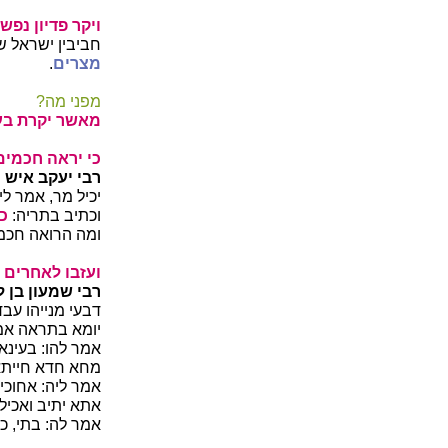
ויקר פדיון נפשם
חביבין ישראל ש
מצרים
.
מפני מה?
מאשר יקרת בעינ
כי יראה חכמים 
רבי יעקב איש 
יכיל מר, אמר לי
וכתיב בתריה:
כי
ומה הרואה חכמי
ועזבו לאחרים ח
רבי שמעון בן ל
דבעי מנייהו עבדי
יומא בתראה אמר
אמר להו: בעינא 
מחא חדא חייתא
אמר ליה: אחוכי 
אתא יתיב ואכיל
אמר לה: בתי, כ