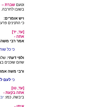
וטעם
שברת –
בשובו לחרבה.
ויש אומרים:
כי התנינים פרעה
[עד, יד]
אתה -
אמר רבי משה:
כי כל שוח
ולפי דעתי:
שלוי
שהם שוכנים בציי
ורבי משה אמר
כי
לעם לצ
[עד, טו]
אתה בקעת -
ביבשה, כמו:
יב
איתן -