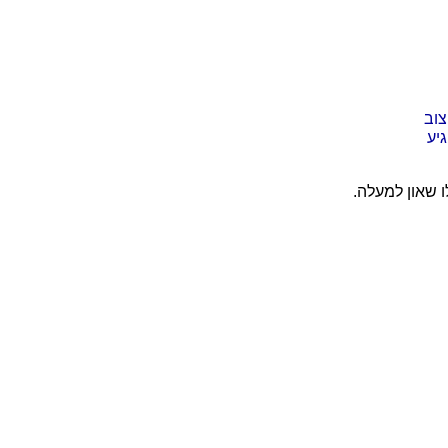
צוב
יע
ו שאון למעלה.