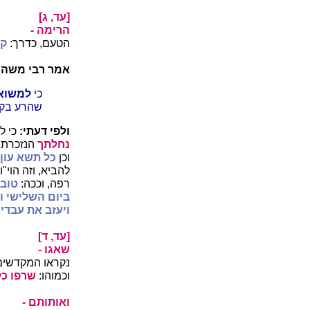
[עד, ג]
הרימה -
הטעם, כדרך:
קו
אמר רבי משה 
כי
למשוא
שהרע בקד
ולפי דעתי:
כי ל
נחלתך
הנזכרת 
וכן
כל תשא עון 
להביא, וזה הוי
רפה, וככה:
טוב 
ביום השלישי ו
ויעזב את עבדיו
[עד, ד]
שאגו -
נקראו המקדשים
וכמוהו:
שרפו כל
ואותותם -