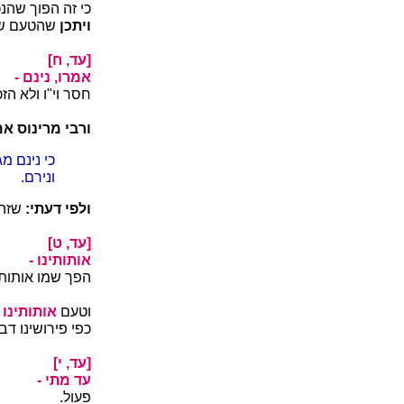
כי זה הפוך שהנכ
ויתכן
שהטעם שה
[עד, ח]
אמרו, נינם -
חסר וי"ו ולא הזכ
ורבי מרינוס אמ
כי נינם מ
ונירם.
ולפי דעתי:
שזה 
[עד, ט]
אותותינו -
הפך שמו אותותם
וטעם
אותותינו 
כפי פירושינו דב
[עד, י]
עד מתי -
פעול.