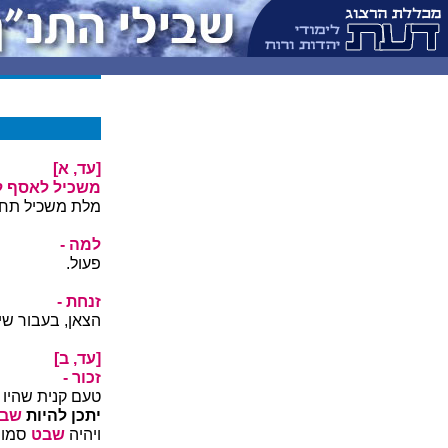
[עד, א]
משכיל לאסף ל
מלת משכיל תחלת
למה -
פעול.
זנחת -
הצאן, בעבור שי
[עד, ב]
זכור -
טעם קנית שהיו 
יתכן להיות
שבט
ויהיה
שבט
סמוך