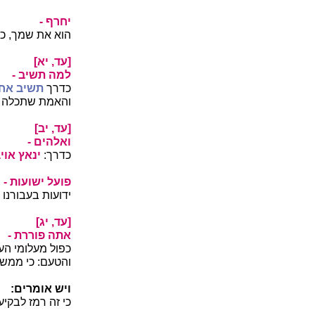
יחרף -
הוא את שמך, כ
[עד, יא]
למה תשיב -
כדרך
תשיב אחור
והאמת שתכלה מ
[עד, יב]
ואלהים -
כדרך:
ינאץ אוי
פועל ישועות -
ידועות בעבורנו
[עד, יג]
אתה פוררת -
כפול מעלומי הע
והטעם: כי ממשל
ויש אומרים:
כי זה רמז לבקיע