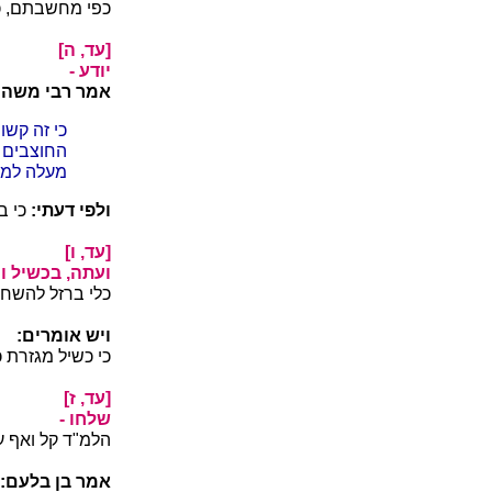
כפי מחשבתם, כ
[עד, ה]
יודע -
אמר רבי משה:
כי זה קשו
החוצבים א
מעלה למע
ולפי דעתי:
כי ב
[עד, ו]
ועתה, בכשיל וכ
כלי ברזל להשחי
ויש אומרים:
כי כשיל מגזרת 
[עד, ז]
שלחו -
הלמ"ד קל ואף ע
אמר בן בלעם: