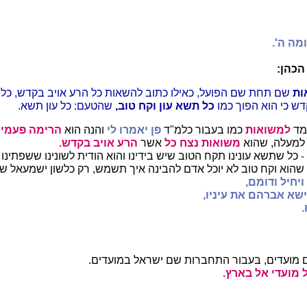
מה ה'.
הכהן:
ות
שם תחת שם הפועל, כאילו כתוב להשאות כל הרע אויב בקדש, כל 
ש כי הוא הפוך כמו
כל תשא עון וקח טוב,
שהטעם: כל עון תשא.
מד
למשואות
כמו בעבור כלמ"ד
פן יאמרו לי
והנה הוא
הרימה פעמיך
למעלה, שהוא
משואות נצח
כל
אשר
הרע אויב בקדש.
-
כל שתשא עונינו תקח הטוב שיש בידינו והוא הודית לשונינו ששפתינו
"ו שהוא וקח טוב לא יוכל אדם להבינה איך תשמש, רק כלשון ישמעאל ש
ויחיל ודומם,
ישא אברהם את עיניו,
.
 מועדים, בעבור התחברות שם ישראל במועדים.
 מועדי אל בארץ.