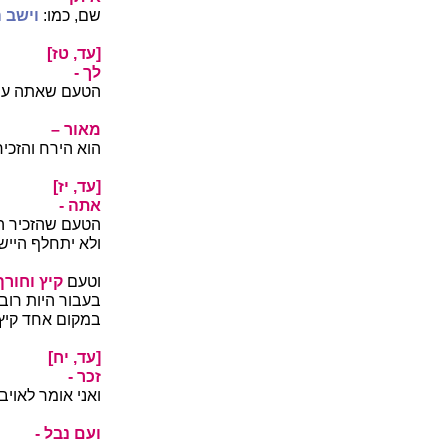
שם, כמו:
וישב ה
[עד, טז]
לך -
הטעם שאתה עושה
מאור
–
הוא הירח והזכיר
[עד, יז]
אתה -
הטעם שהזכיר הד
ולא יתחלף היישו
וטעם
קיץ וחורף
בעבור היות רוב
במקום אחד קיץ
[עד, יח]
זכר -
ואני אומר לאויב 
ועם נבל -