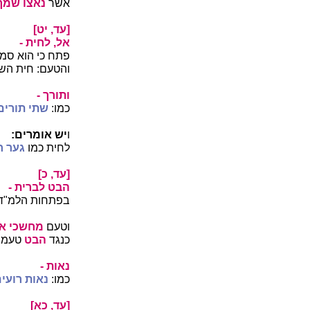
אשר
נאצו שמך
[עד, יט]
אל, לחית -
פתח כי הוא סמו
והטעם: חית הש
ותורך
-
כמו:
שתי תורים
ו
יש אומרים:
לחית כמו
גער ח
[עד, כ]
הבט לברית -
בפתחות הלמ"ד 
וטעם
מחשכי אר
כנגד
הבט
טעמו 
נאות -
כמו:
נאות רועים
[עד, כא]