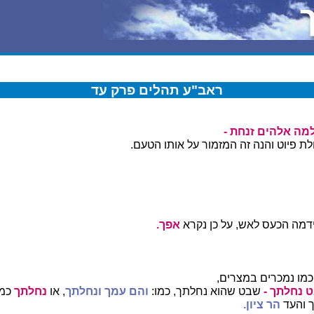
ראב"ע תהלים פרק עד
מה אלהים זנחת -
 פיוט והנה זה המזמור על אותו הטעם.
דמה הכעס לאש, על כן נקרא
אפך.
כמו נמכרים במצרים,
 נחלתך -
שבט שהוא נחלתך, כמו:
והם עמך ונחלתך
, או
נחלתך
כמ
 והעד
הר ציון.