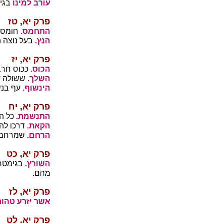
עורב למינו
בגי
פרק יא, טז
התחמס.
חומס ו
הנץ.
בעל נוצה 
פרק יא, יז
הכוס.
ככוס חרבו
השלך.
ששולה דג
הינשוף.
עף בנשף
פרק יא, יח
התנשמת.
כל הר
הקאת.
דרכו להק
הרחם.
שמרחם ע
פרק יא, כט
השורץ.
בגימטר
מהם.
פרק יא, לז
אשר יזרע טהור
פרק יא, לט