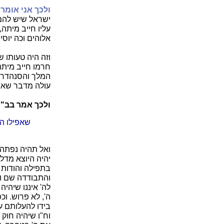
ולכך אני אומר
כ
ישראל שיש להם 
עליו חייב מיתה,
אלוהים וכה יוסי
וזה היה טעותו 
חרמו חייב מיתה
המלך והסנהדרין
עולה מדבר שאין 
ולכך אמר בב"ר 
שאפילו הק
ואל תהיה נפתה ב
יהיה היוצא מדל
בתפילה והודות ל
והתבודדה שם וכל
לה' איננו שיהיה
ה', לא פרוש. וכ
בידו להעלותם עו
וח"ו שיהיה חוק