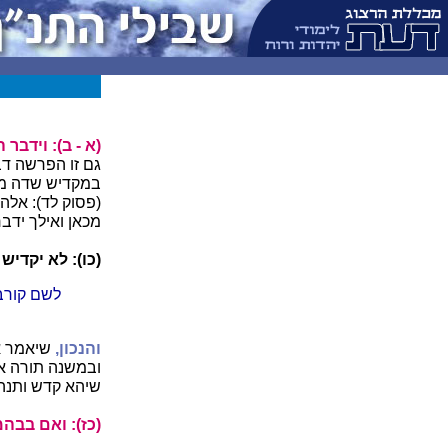
(א - ב): וידבר 
גם זו הפרשה דב
במקדיש שדה מק
(פסוק לד): אלה
מכאן ואילך ידב
(כו): לא יקדיש 
לשם קורבן
והנכון,
שיאמר אי
ובמשנה תורה אמ
שיהא קדש ותנהו
(כז): ואם בבה