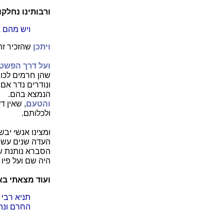
ורבותינו נחלקו 
ויש מהם א
ויתכן
שהזכיר זה
ועל דרך הפשט,
שהן חרמים לכוה
ונודרים נדר אם
הנמצא בהם.
והטעם
, שאין ד
ולכלותם.
ומצינו אנשי יב
העדה שנים עשר 
הסברא נותנת ש
היה שם ועל פיו 
ועוד מצאתי בא
תניא רבי
החרם ונתח