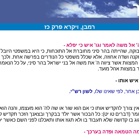
רמבן, ויקרא פרק כז
ה' אל משה לאמר וגו' איש כי יפלא -
וקה, שהייתה בהר סיני מחוברת אל התוכחות, כי היא במשפטי היובל 
נה ושדה אחוזה, אלא שכלל משפטי כל הנודרים בפרשה אחת. ולכך 
 המצוות אשר ציווה ה' את משה אל בני ישראל בהר סיני, על כל הנאמר
ר במצוות אהל מועד.
איש אותו -
 אחר, לפי שאינו שלו,
לשון רש"י.
ן צורך להקדיש אותו כי אם הוא שור או שה לה' הוא מעצמו, והנה הוא 
ר (דברים טו יט): כל הבכור אשר יולד בבקרך ובצאנך הזכר תקדיש לה
ג בו קדושה שלא תעבוד בו ולא תגוז אותו ותאכלנו לפני השם כאשר י
מה הטמאה ופדה בערכך -