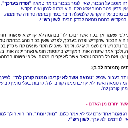
 זה מוסב על הבכור, שאין לומר בבכור בהמה טמאה
"ופדה בערכך"
, 
אין פדיון פטר חמור אלא טלה והוא מתנה לכהן ואינו הקדש.
ב מוסב על ההקדש, שלמעלה דיבר בפדיון בהמה טהורה שהוממה,
ר במקדיש בהמה טמאה לבדק הבית,
לשון רש"י.
י לפי שאמר אך בכור אשר יבוכר לה' בבהמה לא יקדיש איש אותו, חזר
וא הבכור שהקדיש ופדה בערכך, לפרש שאין בכור נוהג בבהמה טמ
 נתפרש דינו (שמות יג יג), ולימד שאפילו הקדישו אינו קדוש כדין בכ
, ולכך אמר שיפדה אותו המקדיש בתוספת חומש ואחר יקנה אותו בע
יא): ואם כל בהמה טמאה אשר לא יקריבו ממנה, על פי פשוטו בבהמ
נו (תמורה לב ב):
ותר בעבור שכפל
"טמאה אשר לא יקריבו ממנה קורבן לה'"
, לפיכך
מה טמאה ואשר לא יקריבו ממנה קורבן לה', לרבות בעלי מומין קבועין
הן קורבן לה'.
אשר יחרם מן האדם -
רג ואמר אחד ערכו עלי לא אמר כלום.
"מות יומת"
, הרי הוא הולך למו
ין לו דמים ולא ערך,
לשון רש"י
.