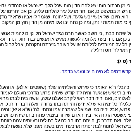
י מן הכתוב הזה יצא להם הדין הזה שכל מלך בישראל או סנהדרי גד
רשות במשפטים, אם יחרימו על עיר להלחם עליה, וכן אם יחרימו על 
 והוא חיובן של אנשי יבש גלעד, ושל יהונתן שאמר לו אביו (ש"א יד מד)
ף כי מות תמות יונתן, ומהיכן נתחייבו אלו מיתה מן הדין חוץ מן המקום 
של יפתח בבתו, כי חשב כאשר חרם נגיד ישראל חל וקיים להמית אנשים
, כן אם נדר בעת מלחמה לעשות מאיש או אנשים זבח יחול הנדר, ולא 
 חל על המורדים לכלותם או על העובר גזירתם ותקנתם, אבל לחול ה
ראוי לה' חס וחלילה.
(ס ג):
דש דמים לא היה חייב ונענש בדמה.
הבלי ר"א האומר כי פירוש והעליתיהו עולה (שופטים יא לא), או והעלי
תי ביתי איש או אשה והיה לה' קודש שיהיה פרוש מדרכי העולם לעמוד
אלוהים, ואם יהיה דבר ראוי ליקרב אעלנו עולה, ועשה בית לבתו מחוץ
כלה כל ימיה ואיש לא ידעה והייתה בתו צרורה. ואלה דברי רוח, כי א
 פרוש, אבל יהיה כמו שמואל שאמרה אמו ונתתיו לה' (ש"א א יא): והי
פי משפטי התורה אין ביד האדם שידור ביוצאי פתח ביתו שיהיו פרושים
לה. ואם הדבר כן, הייתה בתו הבוכה על בתוליה ורעיותיה עמה כזונות 
 בישראל לתנות לבת יפתח ארבעת ימים בשנה מפני שלא נשאת לבעל 