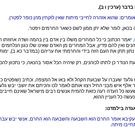
בדבר (ערכין ו ב),
ומרים: שהוא אזהרה לחייבי מיתות שאין לוקחין מהן כופר לפטרן.
 בכאן, לומר שלא יתן ממון לשם כשאר החרמים ויפטר.
יאמר הכתוב כי כל המחרים משלו בין אדם בין בהמה ושדה אחוזתו ה
נים ואין להם פדיון, אבל המחרים מן האדם שאינו שלו כגון הנלחמים 
 נתון תתן את העם הזה בידי והחרמתי את עריהם (במדבר כא ב), ימות
עת הנודר כן לתתו לכוהנים, רק שיהיה הכל אסור בהנאה, כי נתכוון להכ
ש גלעד שעברו על שבועת הקהל ולא באו אל המצפה, וכתיב (שופטים כא 
אלף איש מבני החיל ויצוו אותם לאמר לכו והכיתם את יושבי יבש גלעד 
עשו כל העדה רעה כזאת להמית אנשים רבים מישראל שאינם חייבים 
נעשה כל העניין ההוא.
גדה בילמדנו:
 עקיבא אומר החרם הוא השבועה והשבועה הוא החרם, אנשי יבש עברו
ייבו מיתה.