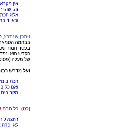
אין מקרא
זה, שהרי 
אלא הכתו
וכאן דיב
ויתכן שנתרץ,
כ
בבהמה הטמאה ה
בפטר חמור שכבר
הקדש הוא ונפדה
של מעלה (פסוק 
ועל מדרש רבותי
הכתוב מי
ואם כל בה
מקריבים מ
(כט): כל חרם 
היוצא ליה
לא יפדה א