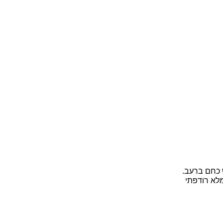
 כחם ברעב.
לא רודפתי