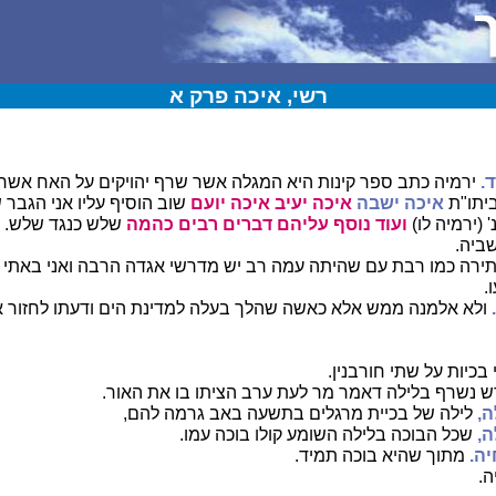
רשי, איכה פרק א
.
ירמיה כתב ספר קינות היא המגלה אשר שרף יהויקים על האח אשר 
יתו"ת
איכה ישבה
איכה יעיב איכה יועם
שוב הוסיף עליו אני הגבר
 (ירמיה לו)
ועוד נוסף עליהם דברים רבים כהמה
שלש כנגד שלש.
ביה.
יתירה כמו רבת עם שהיתה עמה רב יש מדרשי אגדה הרבה ואני באתי 
.
ולא אלמנה ממש אלא כאשה שהלך בעלה למדינת הים ודעתו לחזור א
בכיות על שתי חורבנין.
נשרף בלילה דאמר מר לעת ערב הציתו בו את האור.
ה,
לילה של בכיית מרגלים בתשעה באב גרמה להם,
ה,
שכל הבוכה בלילה השומע קולו בוכה עמו.
ה.
מתוך שהיא בוכה תמיד.
ה.