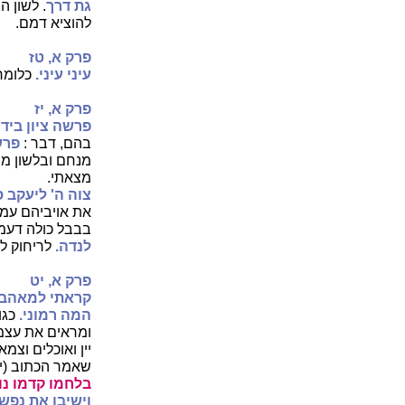
גת דרך
. לשון ה
להוציא דמם.
פרק א, טז
עיני עיני.
כלומר 
פרק א, יז
פרשה ציון בידי
בהם, דבר :
פרש
מנחם ובלשון מ
מצאתי.
צוה ה' ליעקב סב
את אויביהם עמו
בבבל כולה דעמו
לנדה.
לריחוק לב
פרק א, יט
קראתי למאהבי
המה רמוני.
כגו
ומראים את עצמם
יין ואוכלים וצמ
שאמר הכתוב (י
בלחמו קדמו נו
וישיבו את נפש