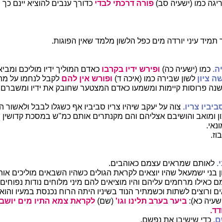
ריגה כמו (ישעיה סב)
פורה דרכתי לבדי
כדורך ענבים להוציא יינם כך
תמיד עיני יורדה מים כפל הלשון מלמד שאין הפוגות.
ה.
כמו (ישעיה כה)
ופירש ידיו בקרבו
כאדם המוליך ידיו מוליכם ומבי
ה ציון
לשון שבירה כמו (איכה ד)
ופורש אין להם
לקבל לנחמו על מת
שנה פרוסות קיימות ומשמעו כאדם המצטער שחובק את ידיו ומשברם,
יביו צריו.
צוה על יעקב שיהיו צריו סביביו אף כשגלו לבבל ולאשור 
ן ומואב והושיבם אצליהם והם מקנתרים אותם כמ"ש במסכת קדושין ה
נאי.
וז.
.
לאותם שמראים עצמם כאוהבים.
ן בני ישמעאל שהיו יוצאים לקראת הגולים כשהיו השבאים מוליכים או
 כאילו מרחמים עליהם והיו מוציאים להם מיני מלוחים נודות נפוחים
אים ורוצים לשתות וכשמתיר הנוד בשיניו היתה הרוח נכנסת במעיו והוא
שעיה כא):
ביער בערב תלינו וגו'
(שם)
לקראת צמא התיו מים
יושב
דד.
ם.
כדי שישיבו את נפשם.