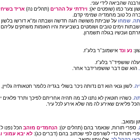
ורבנה שהביאה לידי עוני.
ון צער כמו (שופטים יא):
וירדתי על ההרים
(תהלים נה)
אריד בשיחי
כרה כל טוב מחמדיה שמימי קדם.
ה.
שמחו
על שביתת משושה חגה חדשה ושבתה ומ"א דורשו בלשון 
שבתות וימים טובים ושומטים בשביעיות והיו האומות משחקים עליהם 
תם ועכשיו בגולה תשמרון.
ון:
נע ונד
אישמוב"ר בלע"ז.
עלה שושפיד"ר בלע"ז.
הוא שם דבר שושפורידבר אחר.
ה.
לשון גנאי הוא דם נדותה ניכר בשולי בגדיה כלומר חטאותיה גלויין
ה.
כשהיו חוטאין לא נתנו לב מה תהיה אחריתם לפיכך ותרד פלאים 
ל פליאים שאירע לה מה שלא אירע לכל עיר.
ן ומואב.
ספרי תורות, שנאמר בהם (תהלים יט):
הנחמדים מזהב
הכל נפנו לב
פרי תורות כדי לשורפם לפי שכתוב בהם (דברים כג):
לא יבא עמוני וגו
באו בקהל לך.
אלו עמון ומואב.