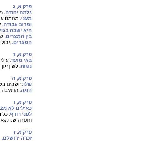
פרק א, ג
גלתה יהודה.
מא
מעני.
מחמת עונ
ומרוב עבודה.
ש
היא ישבה בגוי
בין המצרים.
שי
המצרים.
גבולי
פרק א, ד
באי מועד.
עולי 
נוגות.
לשון יגון
פרק א, ה
שלו.
יושבים בשל
הוגה.
הדאיבה והו
פרק א, ו
כאילים לא מצא
לפני רודף.
כל ר
וחסרה שנת גאול
פרק א, ז
זכרה ירושלם.
ב