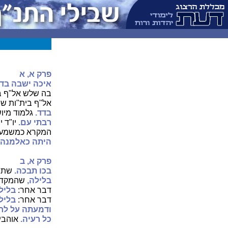
פרק
א, א
איכה ישבה בדד
בה שלש אל"ף ב
אל"ף בית"ות שנ'
בדד.
גלמוד מיוש
רבתי עם.
יו"ד 
המקרא כמשמעו
היתה כאלמנה.
פרק א, ב
בכו תבכה.
שתי 
בלילה,
שהמקדש 
דבר אחר:
בליל
דבר אחר:
בליל
ודמעתה על לחי
כל רעיה.
אוהבי