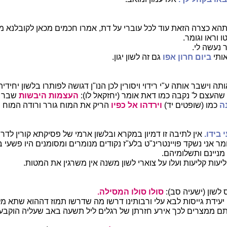
הא כצרה הזאת עוד לכל עוברי על דת, אמרו חכמים מכאן לקובלנא מן
 וראו וגומר.
נעשה לי.
ותי
ביום חרון אפו
גם זה לשון יגון.
תה וישבר אותה ע"י רידוי ויסורין לכן הנו"ן דגושה לפותרו בלשון יחידי
שהעצם ל' נקבה כמו דאת אומר (יחזקאל לו):
העצמות
היבשות
שבר כ
נה
כמו (שופטים יד)
וירדהו אל כפיו
הריק את המוח גורר ורודה המוח מ
בידו.
אין לתיבה זו דמיון במקרא ובלשון ארמי של פסיקתא קורין לד
ר אני נשקד פויינטרינ"ט בלע"ז נקודים מנומרים ומסומנים היו פשעי 
מניינם ותשלומיהם.
יעות קליעות ועלו על צוארי לשון משנה אין משרגין את המטות.
לשון (ישעיה סב):
סולו סולו המסילה.
יעידת גייסות לבא עלי ורבותינו דרשו מה שדרשו תמוז דההוא שתא מלו
ם ממצרים לכך אירע חזרתן של רגלים ליל תשעה באב שעליה הוקבעה