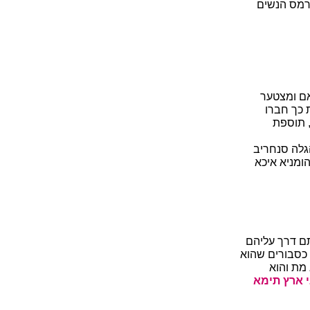
 רמס הנשים
אם ומצטער
 כך חברו
 תוספת
הגלה סנחריב
ומניא איכא
תם דרך עליהם
 כסבורים שהוא
 מת והוא
י ארץ תימא