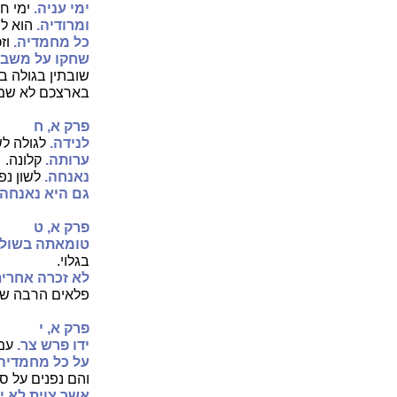
ימי עניה.
ימי ח
ומרודיה.
הוא לש
כל מחמדיה.
וז
שחקו על משבת
שובתין בגולה ב
בארצכם לא שמר
פרק א, ח
לנידה.
לגולה לש
ערותה.
קלונה.
נאנחה.
לשון נפ
גם היא נאנחה.
פרק א, ט
טומאתה בשולי
בגלוי.
לא זכרה אחרית
פלאים הרבה שהכ
פרק א, י
ידו פרש צר.
עמו
על כל מחמדיה.
והם נפנים על ס
אשר צוית לא י