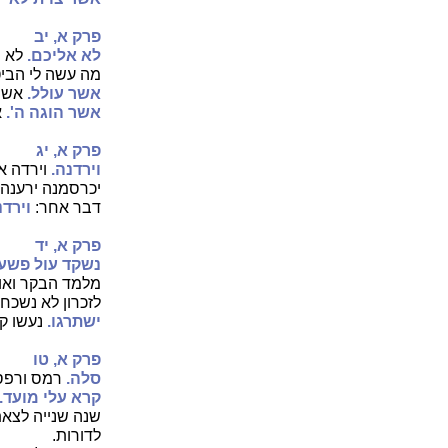
פרק א, יב
לא אליכם.
לא ת
מה עשה לי הביטו
אשר עולל.
אשר 
אשר הוגה ה'.
א
פרק א, יג
וירדנה.
וירדה או
יכרסמנה ירענה 
דבר אחר:
וירד
פרק א, יד
נשקד עול פשעי 
מלמד הבקר ואומ
לזכרון לא נשכח 
ישתרגו.
נעשו קל
פרק א, טו
סלה.
רמס ורפס 
קרא עלי מועד.
שנה שנייה לצאת
לדורות.