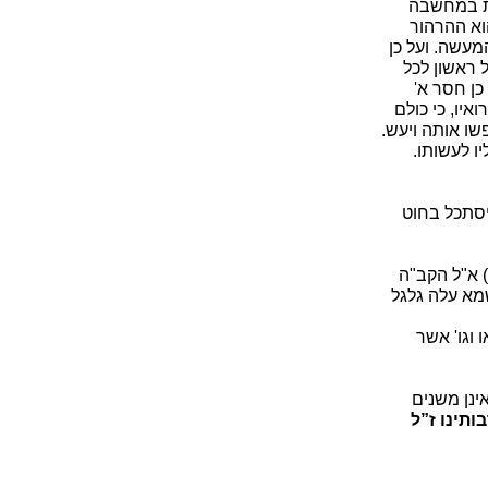
ות במחשבה
וא ההרהור
מעשה. ועל כן
 ראשון לכל
כן חסר א'
איו, כי כולם
שו אותה ויעש.
ו לעשותו.
שיסתכל בחוט
 א"ל הקב"ה
א עלה גלגל
 וגו' אשר
ינן משנים
ותינו ז”ל