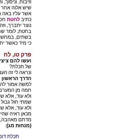
וזיבוח, וניסוך
שיש אלוה אחר כ
אשר עליו באה ה
כתיב
לחטת
חסר
נוצר יתברך, וזה
בחטת, לומר שחסר
בשתים, במחשבה 
כי מיד כאשר יחש
פרק טו, לח
ועשו להם ציצית 
של תכלת?
ונראה לי זה הענ
הדרך הראשון ה
למשה אמור להם
חמה מן המערב
ולא עוד, אלא שש
שמתי חול גבול 
ולא עוד, אלא שמ
מכאן ראיה שהים
מדתם מאהבה, כ
(מנחות מג)
:
תכלת דומה