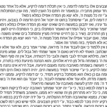
שצבעים אלו בדומה לדומה, כי אין תכלת דומה לרקיע, אלא כל אחד נוט
אחד עמוק מחבירו. ובמאמר זה חתם כל הענין לומר, מה ענין הסתכלות
"י זה כל מצות ה', ולא יצא מן המדה אפילו כמלא נימא?
ומה לים, וע"י שיסתכל בחוט זה יזכור אל הים הדומה לו בצבעו, ויהיה
ד עיניו, ואז יתבונן במעשה הים שאינו יוצא מן המדה אפילו כמלא נימא
וחומר שהזכיר בעל המדרש האומר הסתכלו בים, כי הסתכלו היינו לשון 
 מן החרכים. (שיר ב ט) דהיינו שיהיה מציץ ומסתכל בים שאינו משנה 
מר, ואם יעבור אפילו על אחת מכל מצות ה', הרי הוא יוצא מן המדה א
 ולא תוסיף, בזה מותר וזה אסור.
 אין ללמוד כי אם לעבוד את ה' מיראה, שהרי אמר בים, ולא עוד אלא
 שכתוב: האותי לא תיראו נאום ה' אשר שמתי חול גבול לים. שמע מינה 
אה, מילתא זוטרתי לגבי משה ולגבי כל דכוותיה, אבל אין זה סוף השלי
 ה' בשמחה גדול מן הירא אלהים, והוא הנהנה מיגיעת כפיו בתורה, ש
 כי העושה בשמחה מאהבה נהנה מעצם היגיעה, אבל הירא אינו נהנה 
ומה לרקיע, כי ע"י שיזכור תמיד במעשה הים, יהיה דומה כאלו הים תמיד 
מה גם כן כאלו הוא מסתכל ברקיע תמיד, כי ים דומה לרקיע. וממנו יראה
משנה מדתו, ולא עוד אלא ששמח לעבוד, כך יעבוד גם הוא את ה' ב
 ה': מה יתרון לעושה מאהבה על העושה מיראה?
ע דומה לכסא כבוד, כי ע"י זה יזכור שמתוך האהבה יבא לדביקות השכי
, כי כל ירא מתרחק מן זה שהוא ירא ממנו, והאוהב משתדל תמיד לד
ל שכרו, נמצא שהאהבה תכלית ההצלחה, כי על ידה יזכה לדבק בכסא הכב
קיע יהיה נזכר לכסא כבוד, ע"י דמיון הצבעים. ולפי שיש כאן רמז לשכ
 בזכות היראה, ולשכר נסתר, הבא בזכות האהבה, כמו שכתוב (ברכות