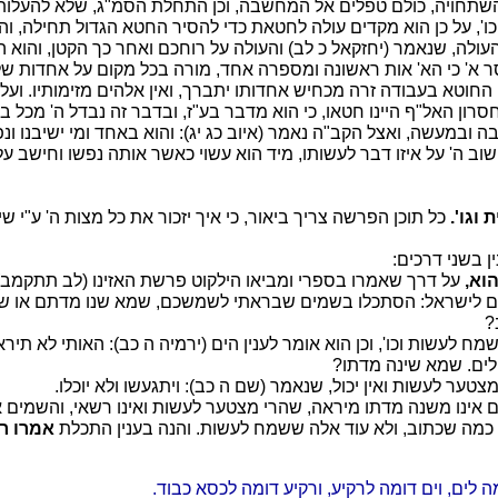
, והשתחויה, כולם טפלים אל המחשבה, וכן התחלת הסמ"ג, שלא להעל
ו', על כן הוא מקדים עולה לחטאת כדי להסיר החטא הגדול תחילה, וה
עולה, שנאמר (יחזקאל כ לב) והעולה על רוחכם ואחר כך הקטן, והוא ה
 א' כי הא' אות ראשונה ומספרה אחד, מורה בכל מקום על אחדות של
 החוטא בעבודה זרה מכחיש אחדותו יתברך, ואין אלהים מזימותיו. ועל 
ון האל"ף היינו חטאו, כי הוא מדבר בע"ז, ובדבר זה נבדל ה' מכל ברו
ובמעשה, ואצל הקב"ה נאמר (איוב כג יג): והוא באחד ומי ישיבנו ונפ
וב ה' על איזו דבר לעשותו, מיד הוא עשוי כאשר אותה נפשו וחישב עלי
וגו'.
כל תוכן הפרשה צריך ביאור, כי איך יזכור את כל מצות ה' ע"י 
ין בשני דרכים:
וא,
על דרך שאמרו בספרי ומביאו הילקוט פרשת האזינו (לב תתקמב)
 לישראל: הסתכלו בשמים שבראתי לשמשכם, שמא שנו מדתם או שמ
?
מח לעשות וכו', וכן הוא אומר לענין הים (ירמיה ה כב): האותי לא תיראו
לים. שמא שינה מדתו?
צטער לעשות ואין יכול, שנאמר (שם ה כב): ויתגעשו ולא יוכלו.
 אינו משנה מדתו מיראה, שהרי מצטער לעשות ואינו רשאי, והשמים א
מה שכתוב, ולא עוד אלה ששמח לעשות. והנה בענין התכלת
אמרו רב
 לים, וים דומה לרקיע, ורקיע דומה לכסא כבוד.