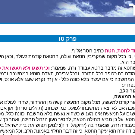
פרק טו
ד לחטת.
חטת
כתיב חסר אל"ף.
וי, כי בכל מקום שמקריבין חטאת ועולה, החטאת קודמת לעולה, וכאן ה
ר הוא.
 שחטא זה מדבר בחטא עבודה זרה, שנאמר:
וכי תשגו ולא תעשו את 
ודה בה ככופר בכל התורה, ובכל עבירה, האדם חוטא במחשבה ובמעש
מחשבה כי אם יעשה בלא כוונה כלל - אין זה נקרא שוגג אלא אונס, וע
פרות:
ר הלב,
 המעשה,
ור קודם למעשה, מכל מקום המעשה קשה מן ההרהור, שהרי לעולם אי
ה אם לא יצאה מחשבתו לפועל, כמו שכתוב (תהלים סו יח): און אם 
שגם על המעשה אינו מעניש כשהוא נעשה בלא מחשבה וכוונה כלל, מכ
א, על כן מביא תחילה חטאת, להסיר העון הגדול תחילה, ואחר כך עו
עבודה זרה, שנאמר בה (יחזקאל יד ה): למען תפוש את בית ישראל בל
 זרה הוא עיקר החטא, כי זה דבר התלוי באמונת הלב, וכל המעשים 