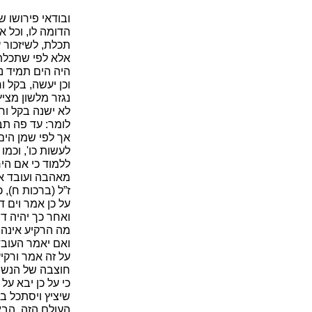
ובודאי פירושו 
הדומה לו, וכל 
תכלת, לשיזכור ע
אלא לפי שתכלת ד
היה הים תמיד נג
וכן יעשה, בקל 
נגזר מלשון מציץ
לא ישנה בקל וחו
לומר: עד פה תבא
אך לפי שמן הים
לעשות כו', וכמו
ללמוד כי אם היר
מאהבה ועובד את
ז”ל (ברכות ח),
על כן אמר וים ד
ואחר כך יהיה דו
מה הרקיע אינה 
ואם יאמר העובד
על זה אמר ורקי
חוצבה של הנשמה
כי על כן יבא ע
שיציץ ויסתכל בר
העולם הזה, הבא