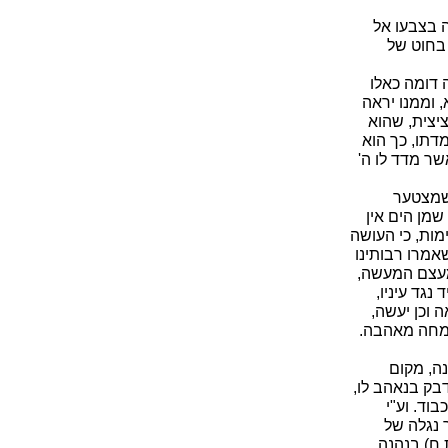
ה בצבעו אל
 בחוט של
 דומה כאלו
, וממנו יראה
ציצית, שהוא
מדתו, כך הוא
שר מדד לו ה'
 שמצטער
שמן הים אין
מות, כי העושה
אמרו רבותינו
מעצם המעשה,
נגד עיניו,
 וכן יעשה,
שמחה מאהבה.
נה, מקום
בק בנאהב לו,
וד. וע"י
ר נגלה של
 ח) בנהנה