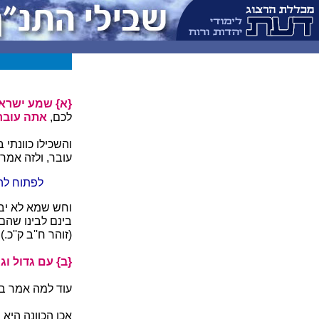
{א} שמע ישראל
לכם,
אתה עובר
והשכילו כוונתי 
עובר, ולזה אמר
לפתוח להם
וחש שמא לא יבי
בינם לבינו שהם 
(זוהר ח''ב ק''כ.
{ב} עם גדול ו
עוד למה אמר ב'
אכן הכוונה היא