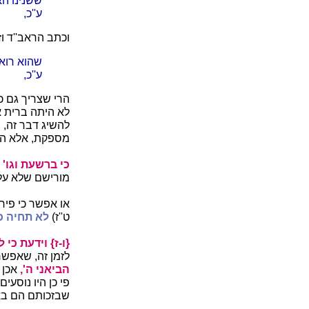
ששנינו הא
ע''כ,
וכתב הראב''ד וז
שהוא רואה
ע''כ,
הרי שצריך גם כן
לא היתה ברית א
להשיג דבר זה, 
מספקת, אלא הוע
כי ברשעת וגו' ו
מורישם שלא על 
או אפשר כי פירו
ט''ז)
לא תחיה כ
{ו-ז} וידעת כי ל
לזמן זה, שאפשר
הביאני ה',
אכן 
פי כן היו נוסע
שבזכותם הם בא