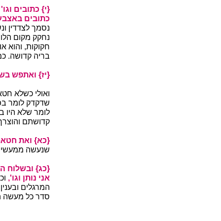
{י} כתובים וגו' 
כתובים באצבע
נסמך לצדדין ונ
נחקק מקום הלוח
חקוקות, והוא א
בריה קדושה. כמו
{יז} ואתפש בשני
ואולי כשלא חטא
שדקדק לומר בפ
לומר שלא היו ב
קדושתם והוצרך 
{כא} ואת חטאתכ
שנעשה ממעשיהם,
{כג} ובשלוח ה' 
אני נותן וגו',
וכא
המרגלים ובענין
סדר כל מעשה הע