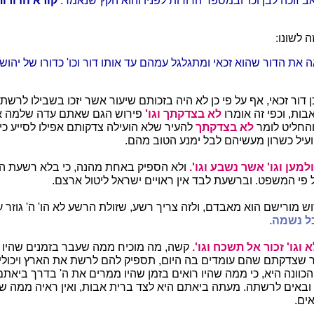
ב זוכה לבן וכו' ובמספר הדורות לפניו והוא הקץ שנאמר:
קורא הדורו
ה לשונו:
 את הדור שהוא זכאי ומתגלגל עמהם עד אותו דור וכו' כדורו של יהושע 
 דור זכאי, אף על פי כן לא היה בזכותם שיעור אשר יזכו בשבילו לרש
בות, וכפי זה אומרו
לא בצדקתך וגו'
פירוש הגם שאתם עדה שלמה אי
והחליט לומר
לא בצדקתך
להעיר שלא הועילה צדקותם אפילו לסייע כי
יל כשרון מעשיהם לבל ימנע הטוב מהם.
למען וגו' אשר נשבע וגו'.
ולא הספיק באחת מהנה, כי בלא רשעת הגו
פי המשפט. וברשעת לבד אין ראויים ישראל ליטול ארצם.
ש מורישם הוא מאבדם, ולזה צריך רשע, שזולת הרשע לא הו' ה' גוזר ע
ל נשמה.
א וגו' זכור אל תשכח וגו'.
קשה, מה מוכיח ממה שעבר בזמנים שהיו
 שצדקתם שהם עומדים בה היום, תספיק להם לרשת את הארץ ויכולין
הכוונה היא, כי ממה שהיו רואים בזמן שהיו ממרים את ה' בדרך ביאתם
ים ובאים לרשתה. מעתה ביאתם היא לצד ברית אבות, ואין ראיה ממה 
ים.