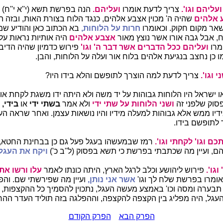
ועליהם וגו'.
צריך לדעת אומרו
ועליהם.
הנה בפרשת תשא (י''א י''ח)
 אלהים
שהיה ה' מכוין אצבע אלהים, כנגד הלוח בצורת האות, ובזה ה
שאר מקום חקוק. וכאומרו
חרות על הלוחות,
בא הכתוב כאן והודיע ש
, אבל גבה אורו אשר נוצץ מאור
אצבע אלהים
היה אותיות נראות עלי
ומרו
ועליהם ככל הדברים אשר דבר ה' וגו'
פירוש כדמיון שהיה הדיב
 כן נחצב בנגיעת אלהים בלוח אור ועלה על הלוחות, והבן.
 וגו'.
צריך לדעת למה הוצרך לתופשם והלא בידו היו?
ו ישראל היו הלוחות גבוהות על יד משה ולא היתה ידו משגת לקחת אות
סוק שלפני זה
ושני הלוחות על שתי ידי
ולא אמר
בשתי ידי
או
בידי,
א
ידיו ממש אלא גבוהות למעלה מידיו והיו נושאות עצמן. ואחר שראה הע
לתופשם בידו.
ם וגו' לקחתי וגו'.
רמז שבמעשהו בעגל פעל גם כן בבחינת החטא,
 ועיין מה שכתבתי בפרשת כי תשא בפסוק (ל''ב כ')
ויקח את העגל
וגו'.
פירוש ליהושע וכלב לרגל הארץ, היתה כונתו לאמר
עלו ורשו את
ומרו בפרשת שלח לך וגו'
אשר אני נותן,
ועיין מה שפירשתי שם. והפס
 תבערה ומסה וכו' באמצע מעשה העגל, נתכוין להסמיך כל ההקצפות, 
גל, היה מפליג בין הקצפה להקצפה, וההפלגה בזה תוליד העדר ההרגש 
הפרק הבא
הפרק הקודם