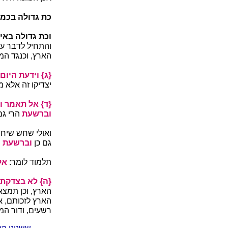
כת גדולה בכמו
וכת גדולה באיכ
והתחיל לדבר עם
הארץ, וכנגד המ
{ג} וידעת היום.
יצדיקו זה אלא מה
{ד} אל תאמר וגו
וברשעת
הרי גם
ואולי שחש שיח
גם כן
וברשעת ו
תלמוד לומר:
אל
{ה} לא בצדקתך
הארץ, וכן תמצ
הארץ לזכותם, א
רשעים, ודור המ