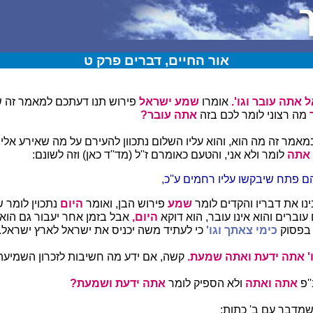
אור החיים, דברים פרק ט
 אתה עובר וגו'.
אומרו
שמע ישראל
פירוש תנו דעתכם למאמר זה ש
מה רצוני לומר לכם בזה
אתה עובר?
במאמר זה מה הוא, והוא עליו השלום נתכוון להעירם על מה שאירע אליו
אתה
לומר ולא אני, והטעם כאומרם ז''ל (מד''ד כאן) וזה לשונם:
 פתח שיבקשו עליו רחמים ע''כ,
נו את דבריו והקדים לומר
שמע
פירוש הבן, ואומר
היום
נתכוין לומר
עוברים והוא אינו עובר, הוא דוקא
היום,
אבל בזמן אחר יעבור גם הוא 
) בפסוק
כימי צאתך וגו'
כי לעתיד משה יכניס את ישראל לארץ ישראל.
גו' אתה ידעת ואתה שמעת.
קשה, אם ידע מה חשיבות לזכרון השמיעה
'פ
אתה ואתה
ולא הספיק לומר
אתה ידעת ושמעת?
 שמדבר עם ב' כתות: