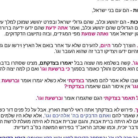
ת
-
הם עם בני ישראל,
ות -
הם יהושע וכלב, שהם גדולי ישראל ובפרט יהושע שמוכן למלך על
 הגדולים שהם יהושע וכלב, ואמר
אתה ידעת
שהם ידעו ידיעה ברור
ון ישראל אמר
ואתה שמעת
מפי המגידים, ובזה נתישבו הדקדוקים.
הוצרך לומר
היום,
להעירם שלא עד אחר בואם אל הארץ וירשו עם גדול 
יום ידעו ויצדיקו דבר זה שהוא העובר וגו'.
'.
קשה בשלמא מה שצוה בבל
יאמרו בצדקתם,
מצינו שסתרו בדבר
 הוא מסכים והולך כאומר בסמוך
כי ברשעת וגו'
ואם כן למה יצוה ל
שבו שלא אסר להם מאמר
בצדקתי
אלא כשלא יגמרו אומר
וברשעת
א
גו'
אין איסור הגם שיאמרו
בצדקתי?
 תאמר בצדקתי
הגם שתגמרו אומר
וברשעת וגו'.
.
פירוש לא בצדקתך אתה ראוי לרשת הארץ, אבל על כל פנים דור כשר
א שאמר להם
ואתם הדבקים בה' אלהיכם וגו',
אלא שלא היו שלמים
ם לא היתה ברית אבות, והגם שברית אבות לא היתה מועלת לרשת הא
דבר יוכיח, וכמו שכתב הראב''ד בפירוש המשנה בפ''ב דעדיות: