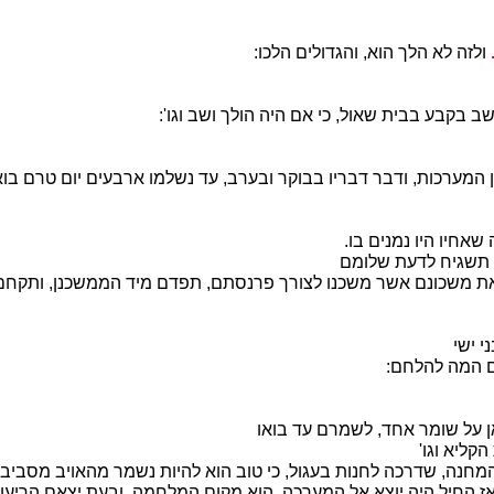
ולזה לא הלך הוא, והגדולים הלכו:
ב בקבע בבית שאול, כי אם היה הולך ושב וגו':
 המערכות, ודבר דבריו בבוקר ובערב, עד נשלמו ארבעים יום טרם בוא
שאחיו היו נמנים בו.
תשגיח לדעת שלומם
 משכונם אשר משכנו לצורך פרנסתם, תפדם מיד הממשכנן, ותקחם
 ישי
 המה להלחם:
 על שומר אחד, לשמרם עד בואו
קליא וגו'
מחנה, שדרכה לחנות בעגול, כי טוב הוא להיות נשמר מהאויב מסביב.
ז החיל היה יוצא אל המערכה, הוא מקום המלחמה, ובעת יצאם הריעו: