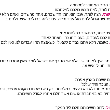
 החיל המסודר למלחמה
 לומר, למה תצאו כולכם למלחמה
תי.
רצה לומר, אנכי הוא המיוחד שבהם, אחד מהשרים, ואתם הלא ע
 שר וגדול ילחם מול עבד נקלה, עם כל זה ברו לכם איש, וילחם בי:
ה לומר, להתגבר בהלחמו אתי
יה לכם לעבדים, בעבור הנצחון האחד לאחד
כאומר, הלא אתם עבדים לשאול, וכשאנצח תהיו עבדים לנו, ואין לכם 
מר, איך לא תבושו, הלא אני מחרף את ישראל לומר שאין עמכם גבורה
, תנו לי איש וגו':
 יושבת בארץ אפרת
הניכר והידוע לכל
וב זקנותו לא בא בעצמו במלחמה, רק בא בשלחו במקומו אנשים, ורבות
היה בא במחברת אנשים אשר הלכו אחריו לגודל חשיבותו:
ל.
לרוב חשיבותם הלכו ליד המלך: