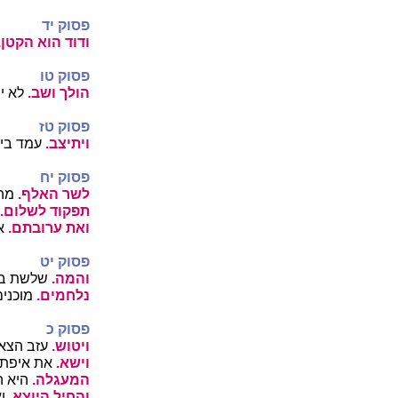
פסוק יד
ודוד הוא הקטן.
פסוק טו
הולך ושב.
לא יש
פסוק טז
ויתיצב.
עמד בין
פסוק יח
לשר האלף.
מה 
תפקוד לשלום.
ואת ערובתם.
את
פסוק יט
והמה.
שלשת בני
נלחמים.
מוכנים
פסוק כ
ויטוש.
עזב הצאן
וישא.
את איפת ה
המעגלה.
היא ה
והחיל היוצא.
וא