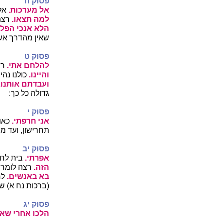
פסוק ח
אל מערכות.
אל
למה תצאו.
רצה
הלא אנכי הפלש
שאין מהדרך אשר
פסוק ט
להלחם אתי.
רצ
והיינו.
כולנו נה
ועבדתם אותנו.
גדולה כל כך:
פסוק י
אני חרפתי.
כאו
תחרישון, ועד מתי
פסוק יב
אפרתי.
בית לחם
הזה.
רצה לומר, 
בא באנשים.
לר
(ברכות נח א) ש
פסוק יג
הלכו אחרי שאו