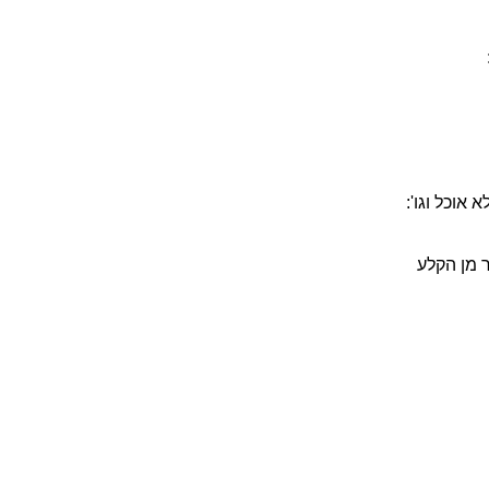
אוכל וגו':
 מן הקלע