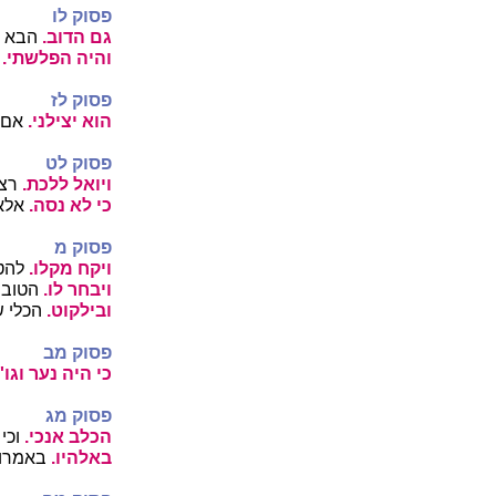
פסוק לו
גם הדוב.
הבא ע
והיה הפלשתי.
כ
פסוק לז
הוא יצילני.
אם ל
פסוק לט
ויואל ללכת.
רצ
כי לא נסה.
אלא 
פסוק מ
ויקח מקלו.
להטע
ויבחר לו.
הטובי
ובילקוט.
הכלי ש
פסוק מב
כי היה נער וגו'.
פסוק מג
הכלב אנכי.
וכי 
באלהיו.
באמרו 