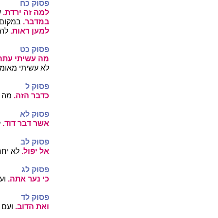
פסוק כח
למה זה ירדת.
ע
במדבר.
במקום ג
למען ראות.
להת
פסוק כט
מה עשיתי עתה
לא עשיתי מאומה
פסוק ל
כדבר הזה.
מה י
פסוק לא
אשר דבר דוד.
ל
פסוק לב
אל יפול.
לא יחר
פסוק לג
כי נער אתה.
ועד
פסוק לד
ואת הדוב.
ועם ה