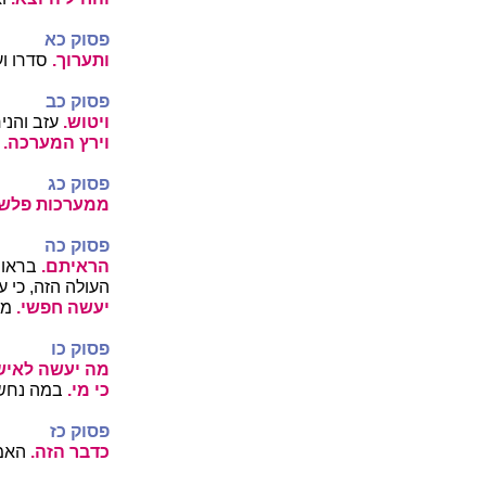
פסוק כא
ותערוך.
סדרו וע
פסוק כב
ויטוש.
עזב והני
וירץ המערכה.
א
פסוק כג
ממערכות פלשת
פסוק כה
הראיתם.
בראות
העולה הזה, כי ע
יעשה חפשי.
מב
פסוק כו
מה יעשה לאיש
כי מי.
במה נחשב
פסוק כז
כדבר הזה.
האמו