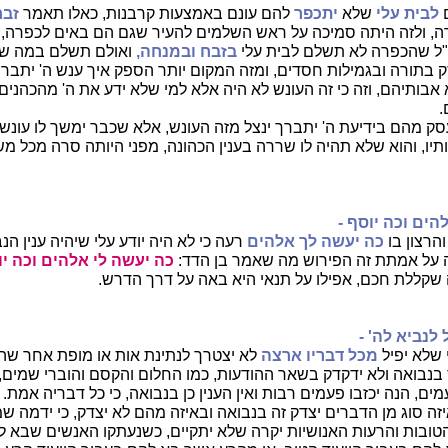
לבית עלי
שלא
יתכפר
להם עונם באמצעות קרבנות, כאלו תאמר
זבח
ה, ולזה היתה סמיכה על ראש השלמים להעיר שגם הם באים לכפרה, 
ז"ל שהכפרה לא תשלם לבית עלי
בזבח ובמנחה,
ואולם תשלם במה שהו
 בתורה ובגמילות חסדים, ומזה המקום יותר הספק איך ענש ה' יתבר
אבותיהם, וזה כי זה העונש לא היה אלא למי שלא ידע את ה' מהכהנים,
.
 מהם בידיעת ה' יתברך ינצל מזה העונש, אלא שכבר ימשך לו עונ
יו, והוא שלא תהיה לו שררה בענין הכהונה, מפני היותה סרה מכל 
הים וכה יוסף -
והרצון בו
כה יעשה לך אלהים
רעה כי לא היה יודע עלי שיהיה ענין ה
ה על אמתת זה הפירוש מה שאמר בן הדד:
כה יעשה לי אלהים וכה יו
ה שקללת חכם, אפילו על תנאי היא באה על דרך הדרש.
לנביא לה' -
 שלא יפיל
מכל דבריו ארצה
לא יצטרך לנתינת אות או מופת אחר שהוא
בנבואה ולא ידקדק בשאר ההודעות, כמו החלום והקסם והוברי שמים,
ם, הנה יכזבו פעמים רבות ואין הענין כן בנבואה, כי כל דבריה אמת.
זה סוג מן הדברים יצדק זה בנבואה ובאיזה מהם לא יצדק, כי ידמה ש
ובות והרעות האנושיות יקרה שלא יתקיים, כשנעתקו האנשים שבא לה