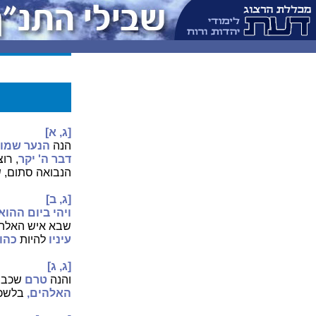
[ג, א]
הנה
הנער שמו
דבר ה' יקר
, רו
הנבואה סתום, ש
[ג, ב]
ויהי ביום ההוא 
שבא איש האלהים
עיניו
להיות
כהו
[ג, ג]
והנה
טרם
שכבה
האלהים,
בלשכה