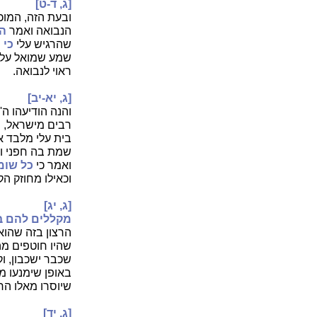
[ג, ד-ט]
ובעת הזה, המוכ
הנבואה ואמר
הנ
שהרגיש עלי
כי 
שמע שמואל על זה
ראוי לנבואה.
[ג, יא-יב]
והנה הודיעהו 
רבים מישראל, ול
בית עלי מלבד א
שמת בה חפני ופנ
ואמר כי
כל שומע
וכאילו מחוזק ה
[ג, יג]
מקללים להם בנ
הרצון בזה שהוא
שהיו חוטפים מ
שכבר ישכבון, ו
באופן שימנעו מ
שיוסרו מאלו הח
[ג, יד]