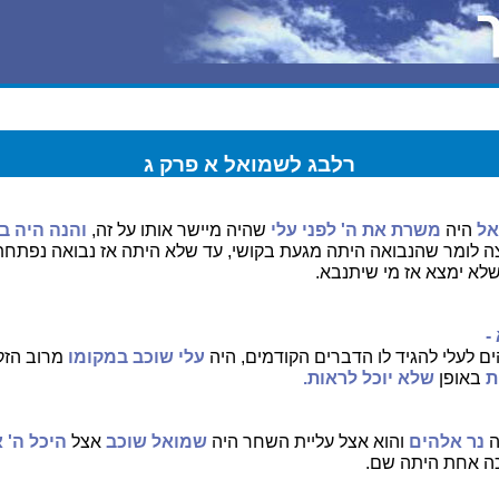
רלבג לשמואל א פרק ג
אל
היה
משרת את ה' לפני עלי
שהיה מיישר אותו על זה,
והנה היה ב
צה לומר שהנבואה היתה מגעת בקושי, עד שלא היתה אז נבואה נפתחת,
לא ימצא אז מי שיתנבא.
-
 לעלי להגיד לו הדברים הקודמים, היה
עלי שוכב במקומו
מרוב הזק
ת
באופן
שלא יוכל לראות.
נר אלהים
והוא אצל עליית השחר היה
שמואל שוכב
אצל
היכל ה' 
 אחת היתה שם.