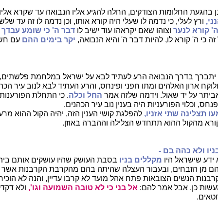
ן בהגעת החלומות הצודקים, החלה להגיע אליו הנבואה עד שקרא אליו
ני,
ורץ לעלי, כי נדמה לו שעלי היה קורא אותו, וכן נדמה לו זה עד של
ה' קורא לנער
וצוהו שאם יקראהו עוד ישיב לו
דבר ה' כי שומע עבדך
ו
 כי ה' קורא לו, להיות דבר ה' והיא הנבואה,
יקר בימים ההם
עם חשב
ה' יתברך בדרך הנבואה הרע לעתיד לבא על ישראל במלחמת פלשתים,
וקח ארון האלהים ומתו חפני ופינחס, והרע העתיד לבא לנוב עיר הכהנ
ביתר על יד שאול. וידמה שלזה אמר
החל וכלה
. כי התחלת הפורענו
חס, וכלוי הפורעניות היה בענין נוב עיר הכהנים.
ו תצלינה שתי אזניו,
להפלגת קושי הענין הזה, יהיה הקול ההוא מרע
קורא מהקול ההוא תתחדש הצלילה וההברה באוזן.
יו ולא כהה בם -
 ידע שישראל היו
מקללים בניו
בסבת העושק שהיו עושקים אותם בית
הם מן הזבחים, ובעבור העצלה שהיתה בהם מהקרבת הקרבנות אשר ה
קרבנות הנשים הצובאות פתח אהל מועד לא קרבו עדיין, והנה לא הוכיח
עשות כן, אבל אמר להם:
אל בני כי לא טובה השמועה וגו',
ולא דקדק
טאים.