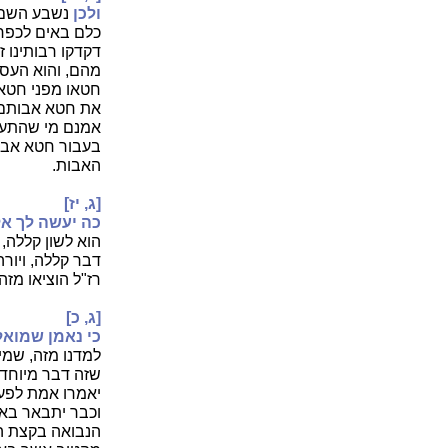
ולכן
נשבע השם
כלם באים לכפר
דקדקו רבותינו 
מהם, והוא העסק
חטאו מפני חטא 
את חטא אבותם
אמנם מי שהתעסק
בעבור חטא אבות
האבות.
[ג, יז]
כה יעשה לך אל
הוא לשון קללה, 
דבר קללה, ויור
רז"ל הוציאו מז
[ג, כ]
כי נאמן שמואל 
למדנו מזה, שמי
שזה דבר מיוחד 
יאמרו אמת לפעמי
וכבר יתבאר באי
הנבואה בקצת הט