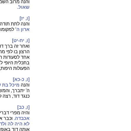
והנה מרוב השמ
שאול.
[ו, יז]
והנה לתת תודה 
ארון ה'
למקומו 
[ו, יח-יט]
ואחר זה ברך דו
הרצון בו לפי מ
אחד לסעודות הגד
בתכלית היופי ל
הפעולות היפות,
[ו, כ-כא]
והנה
מיכל בת 
ה' יתברך, והמש
כנגד דוד, רצה 
[ו, כב]
והיה מפרי דברי
אכבדה.
וכבר א
לא היה לה ולד 
אותה דוד באופן