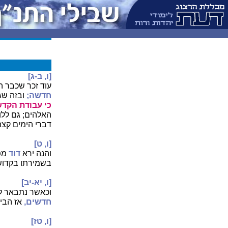
[ו, ב-ג]
עוד זכר שכבר ה
חדשה;
ובזה שגג
כי עבודת הקדש
האלהים; גם ללו
דברי הימים קצת
[ו, ט]
והנה ירא
דוד
מפנ
בשמירתו בקדוש
[ו, יא-יב]
וכאשר נתבאר ל
חדשים,
אז הבי
[ו, טז]