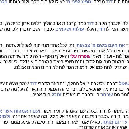
חה היה
דוד
מרקד
ומפזז לפני ה'
כאילו לא היה מלך, ולזה בזתהו
בלב
לה' יתברך הקריב
דוד
כמה קרבנות אז בהוליך הלוים ארון ברית ה', וב
אשר הכין לו
דוד,
העלה
עולות ושלמים
לכבוד השם יתברך לפי מה ש
ד
את העם בשם ה' צבאות
ונתן לכל אחד מנה יפה לאכול ולשתות, ו
ה שבארו ז"ל, אחד מששה בפר. ולפי הפשט נראה שהיתה מנה יפה נהו
ולות - וענינו מענין
שפרה עלי
והאל"ף נוסף - רצה לומר שהיתה המנ
פי המנות הנהוגות לתת, והנה היופי בזאת המנהה הוא גדלה, כי אשר י
 ישתדלו לתת כמו אלו המנות הגדולות לאורחים הבאים אצלם.
שאול
דברה שלא כהוגן אל המלך, ונתבאר מדברי
דוד
שמה שעשה עשה 
יך בדבריו מה שהכאיב לבה בו, כי זה הגמול היה ראוי לה על מה שהט
לומר מה
שבחר
ה' יתברך בו מאביה
ומכל
בית אביה.
ה שאמר לה דוד וכללה עם האמהות, ולזה אמר:
ועם האמהות אשר א
מר והודה שכבר רמז בזה המאמר אל מיכל, מה שאמר אחר זה:
ולמיכ
עד יום מותה,
כאילו יאמר שזה המאמר היה סיבה להמנע ממנה פרי בט
 שהיה אוהב אותה קודם זה.