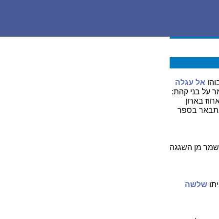
והו
אל עגלה
ר על בני קהת:
אחוז בארון
שנתבאר בספר
השמר מן השגגה
תו
שלשה