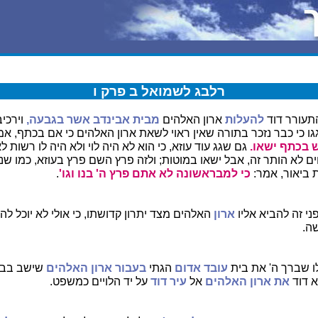
רלבג לשמואל ב פרק ו
תעורר דוד
להעלות
ארון האלהים
מבית אבינדב אשר בגבעה,
וירכיב
ו כי כבר נזכר בתורה שאין ראוי לשאת ארון האלהים כי אם בכתף, אמ
 בכתף ישאו.
גם שגג עוד עוזא, כי הוא לא היה לוי ולא היה לו רשות ל
ים לא הותר זה, אבל ישאו במוטות; ולזה פרץ השם פרץ בעוזא, כמו 
 ביאור, אמר:
כי למבראשונה לא אתם פרץ ה' בנו וגו'
.
י זה להביא אליו
ארון
האלהים מצד יתרון קדושתו, כי אולי לא יוכל ל
ה.
ו שברך ה' את בית
עובד אדום
הגתי
בעבור ארון האלהים
שישב בבי
א דוד
את ארון האלהים
אל
עיר דוד
על יד הלויים כמשפט.