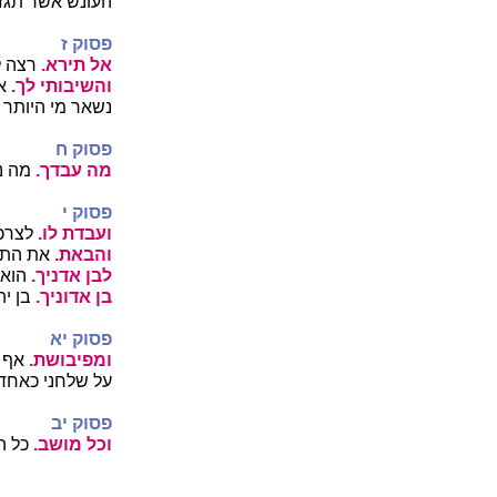
העונש אשר תגזו
פסוק ז
אל תירא.
רצה ל
והשיבותי לך.
או
נשאר מי היותר 
פסוק ח
מה עבדך.
מה נ
פסוק י
ועבדת לו.
לצרכו
והבאת.
את התב
לבן אדניך.
הוא 
בן אדוניך.
בן יהו
פסוק יא
ומפיבושת.
אף ז
על שלחני כאחד 
פסוק יב
וכל מושב.
כל הי