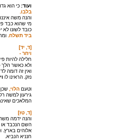
ועוד:
כי הוא גדו
בלבו.
והנה משה איננ
מי שהוא כבד פה
כובד לשונו לא 
ביד תשלח.
ומת
[ד, יד]
ויחר -
חלילה להיות פי
ולא כאשר הלך כ
ואין זה דומה לד
נזק. הראינו לו
וי
וטעם
הלוי,
שכן 
גירעון למשה רק 
המלאכים שאינם 
[ד, טז]
והנה ידמה משה
השם הנכבד או מ
אלוהים בארץ. ו
חנניא הנביא.