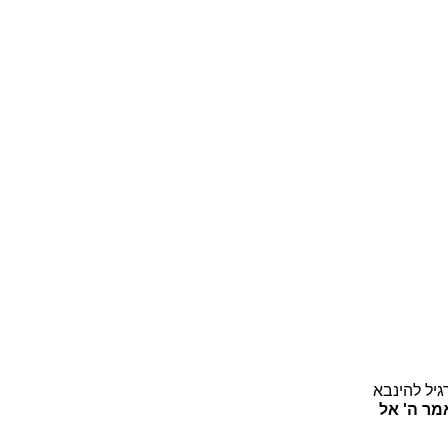
גיל להינבא
מר ה' אל