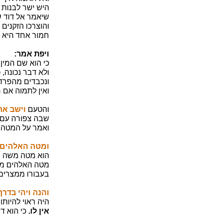
היש ישר לבנות 
שיאמר אל דוד ש
והוצרכו הזקנים
חמור אחד היא וש
ויפת אמר:
כי הוא שם המין. 
ולא דבר נכונה,
ונכבדים מהפרדי
ואין לתמוה אם ר
והטעם
וישב אר
שבה צפורה עם 
ואמר על המטה
ומטה האלהים 
הוא מטה משה וה
מטה האלהים מה
בעבורו ממצרים,
והנה ויהי בדרך
היה ראוי להיותו
אין לו.
כי הוא ד