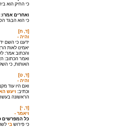
כי החיק הוא בית
ואחרים אמרו:
כי הוא הבגד הס
[ד, ח]
והיה -
ידענו כי השם י
יאמינו לאות הרא
והכתוב אמר: לקו
ואמר הכתוב: הא
האותות, כי השל
[ד, ט]
והיה -
ואם היו עוד מק
וכתיב:
ויעש האו
הראשונה בעשר 
[ד, י]
ויאמר -
כל המפרשים פ
כי פירוש
בי
לשון