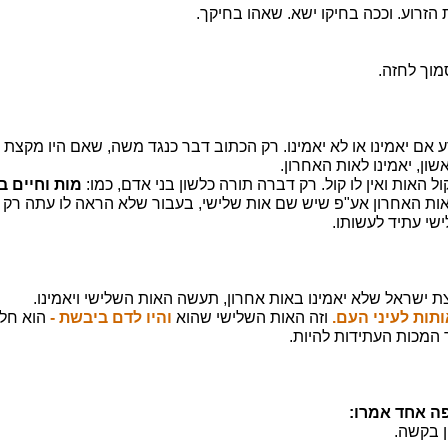
 הזרוע. וככה בחיקו ישא. שאהו בחיקך.
מוך לחזה.
דע אם יאמינו או לא יאמינו. רק הכתוב דבר כנגד משה, שאם היו מקצת
שון, יאמינו לאות האחרון.
ל האות ואין לו קול. רק דברה תורה כלשון בני אדם, כמו:
מות וחיים בי
ות האחרון אע"פ שיש שם אות שלישי, בעבור שלא הראה לו עתה רק 
ישי עתיד לעשותו.
צת ישראל שלא יאמינו באות אחרון, תעשה האות השלישי ויאמינו.
תות לעיני העם.
וזה האות השלישי שהוא
והיו לדם ביבשת
-
הוא חל
המכות העתידות להיות.
ה אחד אמרו:
 בקשה.