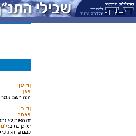
[ד, א]
ויען -
הנה השם אמר שי
[ד, ב]
ויאמר -
זה האות לא נתנ
על כן כתוב:
למע
כמנהג הזקן, כי