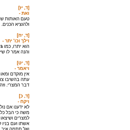
[ד, יז]
ואת -
טעם האותות שהפ
ולהוציא הכנים. 
[ד, יח]
וילך וכו' יתר -
הוא יתרו, כמו
ג
והנה אמר לו שיל
[ד, יט]
ויאמר -
אין מוקדם ומאו
עתה בהשיבו צאן
דבר המצרי. וזהו
[ד, כ]
ויקח -
לא ידענו אם נול
משה כי הבל כל ה
למצרים ושיצאו י
אשתו ועם בניו ל
ואל תתמה איך י