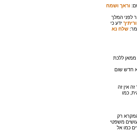
ם:
וראך ושמח
 לפני המלך
וריתיך
ידע כי
מר:
שלח נא
 ממאן ללכת
לא חדש שום
ה אין זה
ת, כמו
המקרא רק
עושים משפטי
ם כמו אל