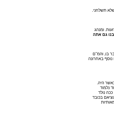
שלא תשלחני.
עות. ומנהג
נו גם אתה
ר בו, והמ"ם
 נוסף באחרונה
כאשר היה.
ד נלמוד
ככה נולד
וציאם בכובד
אותיות