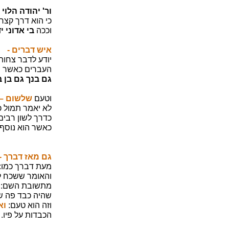
ור' יהודה הלוי
כי הוא דרך קצר
וככה
בי אדוני י
איש דברים -
יודע לדבר צחות 
העברים כאשר יר
גם בנך גם בן ב
וטעם
שלשום –
לא יאמר תמול כ
כדרך לשון רבים
כאשר הוא נוסף
גם מאז דברך -
מעת דברך כמו:
והאומר ששכח לשו
מתשובת השם:
שהיה כבד פה של
וזה הוא טעם:
וא
הכבדות על פיו.