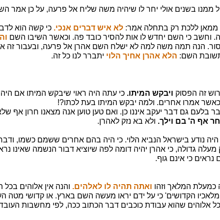
ל ממנו בשנים אולי יחר לו שיהיה משה שליח אל פרעה, על כן אמר הש
ו ממאן ללכת רק בתחלה אמר:
לא איש דברים אנכי.
כי קשה הוא לדבר
. וחשב כי השם יחדש לו אות להסיר כובד פה. וכאשר השיבו השם
וה
יסור. הנה תמה משה למה לא ישלח השם אהרן אל פרעה, ובעבור זה א
שובת השם:
הלא אהרן אחיך הלוי
יתברר לנו כל זה.
רוש זה הפסוק
ויבקש המיתו.
כי עתה היה ראוי שיבקש המיתו אם היה
אשר אמרו אחרים. ולמה יבקש המיתו בעת לכתו?!
בר בלעם גם דבר יעקב איננו כן. ואם טען טוען אנה מצאנו חרון אף ש
חר אף ה' בם וילך.
ולא בא נזק לאהרן.
היה נודע בישראל הנביא הלוי. כי היה בהם אחרים ששמם כשמו, ודבר ז
מעלה גדולה, כי אהרן יהיה דומה לפה שיוציא דבור הנשמה שאינו נראי
נראים כי אינם גוף.
 כמעלת המלאך וזהו
ואתה תהיה לו לאלהים.
והנה אין אלוהים בכל 
לאכיו הקדושים' כי על ידם יראו מעשה השם בארץ. או קדושי מטה ה
כל אלוהים שהוא עבודת כוכבים דבר הכתוב ככה, לפי מחשבות העובדי