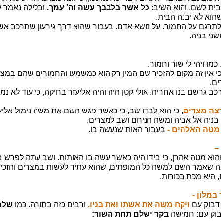
בית לשם. והוא השיב:
כל אשר בלבבך עשה וה' עמך.
ובלילה נאמר ל
הוא לא יבנה הבית.
 לתרגם על החמור. על נושא אדם. בעבור שהוא דרך גירעון שתרכב אש
ני בניה.
כמו ויהי לי שור וחמור.
 כי אין זה מקום להזכיר שם המין רק הוא כמשמעו והחמורים שהם במצר
ם.
כב גרשם בנו אחריה. אולי קטן היה והיה אליעזר בחיקה, כי עוד לא נמו
צה מצרים
, כי הוא לבדו שב, כי כאשר פגש השם את משה נימול אליע
בניה אל אביה ומשה הניחם ושב למצרים.
מטה האלהים
-
בעבור האות שנעשה בו.
–
וא מטה אהרן, כי בידו היה כאשר עשה בו האותות. ושב עתה לפרש ב
 שאמר השם למשה כל המופתים, שהוא עתיד לעשות במצרים והזכיר 
 היא מכת בכורות.
 במלון -
 דבוק עם
ויקח משה את אשתו ואת בניו.
ורבים כזה בתורה. כמו
שלם
בוק עם: חמישה
בקר ישלם תחת השור: