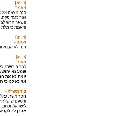
[ד, יא]
ויאמר -
הנה מצאנו
אלם
ועור כנגד פקח.
ונשאר חרש לבדו 
והאמת כי מלת פ
[ד, יב]
ועתה -
הנה לא הבטיחו ש
[ד, יג]
ויאמר -
כבר פירשתי, כי
שמע נא יהושע.
יומת נא את הא
אוי נא לנו כי ח
ביד תשלח -
חסר אשר, כאלו 
והטעם שישלח זה 
לישראל. וכתוב 
אהרן לך לקרא