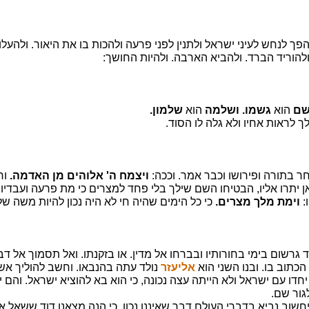
ך לנחש לעיני ישראל ולתנין לפני פרעה ולהכות בו את היאור. ולהעל
ולהוריד הברד. ולהביא הארבה. ולהיות החושך:
שם
הוא
גשמו.
ושלמה
הוא
שלמון.
ך לראות אחיו ולא גלה לו הסוד.
חר בתורה ופירושו וכבר אמר. וככה:
ויצמח ה' אלוהים מן האדמה.
ור
 יתרו אליו, הבטיחו השם שילך בלי פחד למצרים כי מת פרעה ועבדיו ש
:
וימת מלך מצרים.
כי כל הימים שהיה חי לא היה נכון להיות משה ש
ד גרשום בימי בחורותיו ובברחו אל מדין. או בזקנתו. ואל תסמוך אל ד
כתוב בו. ובנו השני הוא
אליעזר
נולד עתה בהנבאו. וחשב להוליך אשת
חדו עם ישראל ולא הייתה עצה נכונה, כי הוא בא להוציא ישראל. והם 
גור שם.
חשוב נביא בדברי העולם דבר שאיננו נכון, כי הנה מצאנו דוד ששאל אל