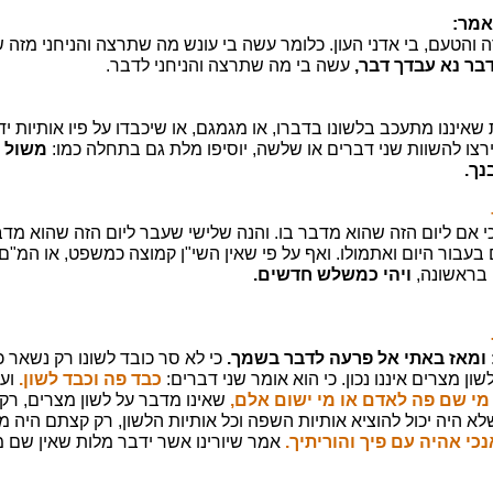
 אמר:
ה והטעם, בי אדני העון. כלומר עשה בי עונש מה שתרצה והניחני מזה 
דבר נא עבדך דבר,
עשה בי מה שתרצה והניחני לדבר.
שאיננו מתעכב בלשונו בדברו, או מגמגם, או שיכבדו על פיו אותיות ידו
צו להשוות שני דברים או שלשה, יוסיפו מלת גם בתחלה כמו:
משול ב
נך.
י אם ליום הזה שהוא מדבר בו. והנה שלישי שעבר ליום הזה שהוא מדב
 בעבור היום ואתמולו. ואף על פי שאין השי"ן קמוצה כמשפט, או המ"ם
 בראשונה,
ויהי כמשלש חדשים.
ומאז באתי אל פרעה לדבר בשמך.
כי לא סר כובד לשונו רק נשאר 
ן מצרים איננו נכון. כי הוא אומר שני דברים:
כבד פה וכבד לשון.
ועו
מי שם פה לאדם או מי ישום אלם,
שאינו מדבר על לשון מצרים, רק 
א היה יכול להוציא אותיות השפה וכל אותיות הלשון, רק קצתם היה מ
נכי אהיה עם פיך והוריתיך.
אמר שיורינו אשר ידבר מלות שאין שם מ