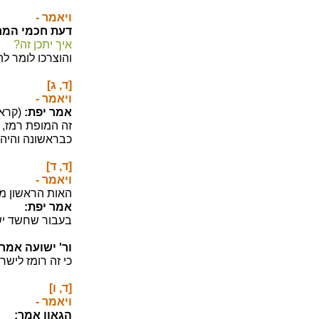
ויאמר -
דעת חכמי המח
איך יתכן זה?
והוצרכו לומר לה
[ד, ג]
ויאמר -
אמר יפת:
(קראי
זה המופת רמז, 
כבראשונה והיה 
[ד, ד]
ויאמר -
האות הראשון מט
אמר יפת:
בעבור שחשד ישר
ור' ישועה אמר:
כי זה רומז ליש
[ד, ו]
ויאמר -
הגאון אמר: