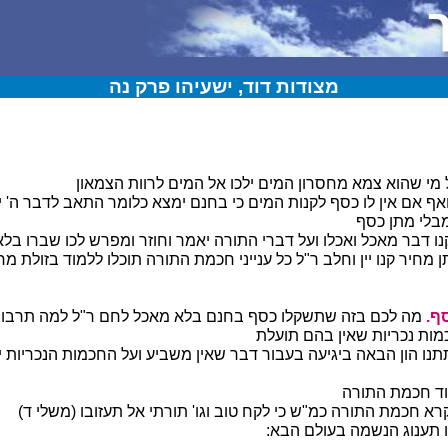
מצודות דוד, ישעיהו פרק נה
מי שהוא צמא מחסרון המים ילכו אל המים לרוות הצמאון
אף אם אין לו כסף לקנות המים כי בחנם ימצא כלומר התאב לדבר ה' י
בלי מתן כסף
נו דבר מאכל ואכלו ועל דברי התורה יאמר וחוזר ומפרש לכו שברו בל
 מחיר קנו יין וחלב ר"ל כל ענייני חכמת התורה תוכלו ללמוד בזולת מח
ף.
מה לכם בזה שתשקלו כסף בחנם בלא מאכל לחם ר"ל למה תרבו 
מות נכריות שאין בהם תועלת
נו הון הבאה ביגיעה בעבור דבר שאין משביע ועל החכמות הנכריות י
ד חכמת התורה
קרא חכמת התורה כמ"ש כי לקח טוב וגו' תורתי אל תעזובו (משלי ד)
 תענוג הנשמה בעולם הבא: