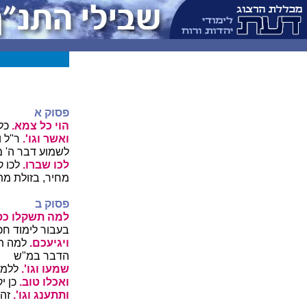
פסוק א
הוי כל צמא.
כל 
ואשר וגו'.
ר"ל ו
לשמוע דבר ה' מ
לכו שברו.
לכו ק
מחיר, בזולת מתן
פסוק ב
למה תשקלו כס
בעבור לימוד חכ
ויגיעכם.
למה תת
הדבר במ"ש
שמעו וגו'.
ללמו
ואכלו טוב.
כן י
ותתענג וגו'.
זהו