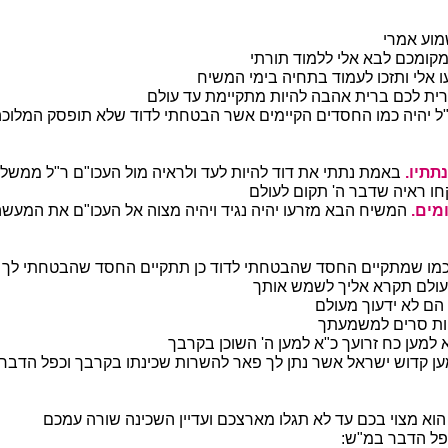
וע אמרי
קומכם לבא אלי ללמוד תורתי
אלי ותזכו לעמוד בתחיה בימי המשיח
ית לכם ברית אהבה להיות מתקיימת עד עולם
ל יהיה כמו החסדים הקיימים אשר הבטחתי לדוד שלא תופסק המלוכה
תתיו.
באמת נתתי את דוד להיות לעד ולראיה מול העכו"ם ר"ל ממשל
חו ראיה שדבר ה' תקום לעולם
מים.
המשיח הבא מזרעו יהיה נגיד ויהיה מצוה אל העכו"ם את המעשה
מו שמתקיים החסד שהבטחתי לדוד כן תתקיים החסד שהבטחתי לך כ
ולם תקרא אליך לשמש אותך
ם לא ידעוך מעולם
ות סרים למשמעתך
 למען כח זרועך כ"א למען ה' השוכן בקרבך
ן קדוש ישראל אשר נתן לך פאר להשרות שכינתו בקרבך וכפל הדבר
וא מצוי בכם עד לא תגלו מארצכם ועדיין השכינה שורה עמכם
ל הדבר במ"ש: