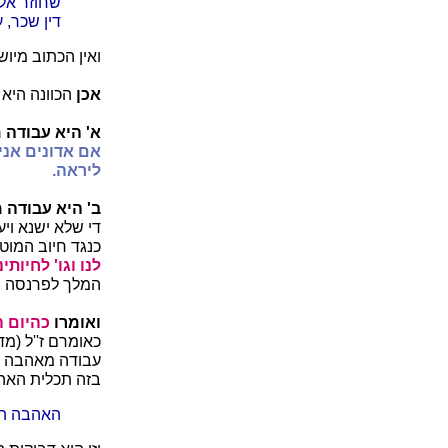
שחוזר אל 
דין שכר, ע'
ואין הכתוב מיושב
אכן
הכוונה היא 
א' היא עבודה 
אם אדונים אני 
ליראה.
ב' היא עבודה 
די שלא ישנא ויע
כנגד חיוב המוט
לנו וגו' לחיותינו
המלך לפרנסה ול
ואומרו
כהיום 
כאומרם ז''ל (מ
עבודה מאהבה א
בזה תכלית האהב
האהבה הי