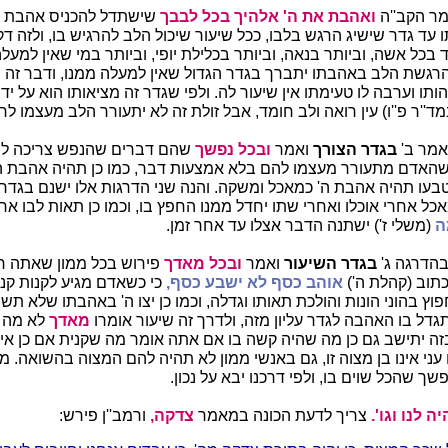
מר הקב''ה
ואהבת את ה' אלהיך בכל לבבך
שישתדל להכניס אהבת ה'
 עד גדר שישיג הרגש בלבו, ככל שיעור שיכול הלב להרגיש בו, ולזה ד
בכל אשה, וביותר בנאה, וביותר בכלילת יופי, וביותר במי שאין למעלה
גשת הלב באהבתו יתברך בגדר הגדול שאין למעלה ממנו, ודבר זה 
תו וערבה לו טעימתו אין שיעור לה. ולפי שגדר זה מציאותו הוא על יד
''ר פ''ו) עין רואה ולב חומד, אבל זולת זה לא יתעורר הלב מעצמו לח
אמר ב'
בגדר הצורך
ואמר
ובכל נפשך
שהם דברים שהנפש צריכה להם
שהאדם מתעורר מעצמו להם בלא אמצעות דבר, כמו כן תהיה אהבת ה',
עו תהיה אהבת ה' כמאכל ומשקה. והנה שני הדרגות אלו ישנם בגד
ל אחרי אוכלו ואחרי שתו יחדל ממנו החפץ בו, וכמו כן תאות לבו א
ה
(משלי ז') ישתנה הדבר אצלו עד אחר זמן.
בהדרגה ג'
בגדר השיעור
ואמר
ובכל מאדך
פירוש בכל ממון שאתה ח
תוב (קהלת ה')
אוהב כסף לא ישבע כסף,
כי כשאדם מגיע לקנות קנין
ץ בהוני הונות והולכת תאותו וגדלה, וכמו כן יצו ה' באהבתו שלא תש
תגדל בו האהבה לגדר עליון מזה, ולדרך זה שיעור אומרו
מאדך
לא מה 
זה יתישב גם כן מה שהיה קשה בו אם אתה אומר מה שקנית אם כן אין 
ני אינו בן מצוה זו, גם באנשי ממון לא תהיה להם המצוה בהשואה. מה
ך שהכל שוים בו, ולפי דרכנו יבא על נכון.
 לנו וגו'.
צריך לדעת הכונה במאמר
צדקה,
ורמב''ן פירש: