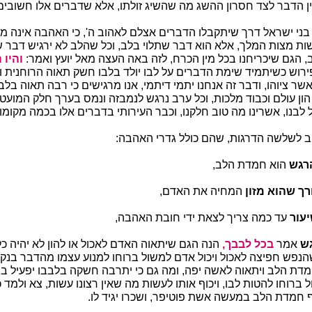
ין הדבר לצד חסרון ההשג מה שהשיג זולתו, אלא שדברים אלו חשובים כ
ני ישראל דרך שיתקבלו הדברים אצלם לאהוב ה', כי האהבה אינה מ
ות מצות המלך, אלא הוא דבר שתלוי בלב, וכל שהלב לא ירגיש דבר ש
, הגם שיכריחנו בכל מין הכרח, לזה באה העצה מאל יועץ ואמר:
והיו
ירוש כשיתמיד שימת הדברים על לבו יולד בלבו חשק תאוה הרוחנית וי
ר ציוהו, ודבר זה אנחנו יתמי דיתמי, אנו מרגישים כי רבה תאוה בלב
 הון עולם וכבוד מלכות, וכל ערב נרגש לנמבזה ונמס בערך חלק המוע
 לבנו, אשרינו מה טוב חלקנו, וכבר העירותי בדברים אלו בכמה מקומו
ב לשלשה הדרגות, שהם כולל גדרי האהבה:
רגש
הוא חמדת הלב,
רך שהוא מזון
המחיה את האדם,
עור
עד כמה צריך לצאת ידי חובת האהבה,
גש
אמר
בכל לבבך,
הנה הגם שיתאוה האדם לאכול או להון לא יהיה כל
נפש חפיצה לאכול ויכול אדם למשול ברוחו למנוע עצמו מהדבר בנקל,
דת הלב ויתאוה לאשה יפה, ומה גם כי יתרבה חשקה בלבבו יפעיל בו
ל ברוחו להטות לבו, ויכוף אותו לעשות מה שאין רצונו עשות, צא ולמד
ף חמדת הלב במעשה אשת פוטיפר, ושכרו יגיד לו.