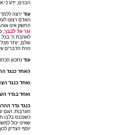
הבנים, ידע כי א
עוד
ירצה ללמד ב
האדם רצונו לעש
החשק אינו אוהב
וגו' על לבבך,
פ
לאהבת ה' בכל אש
עולם, יותר מכל
הוית הדברים על
עוד
נתכוון הכתו
האחד כנגד הה
ואחד כנגד הצו
ואחד בגדר השי
כנגד גדר ההר
הערבות, הגם שה
כשנכנס בלבו חמ
שאינו יכול למשו
יוסף הצדיק לכו