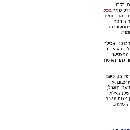
 בלבו,
קדק לומר
בכל,
 ממנה, וחייב
הוא דבר
י התעוררות,
מוד.
 כגון אכילה
 והוא אומרו
ר המצטער
חר גמר מעשה
פץ בו, וכשם
 עצום אז
תער ותוגבל,
שקנה אלא
מצוה זו שוה
 שאין כן