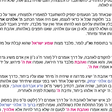
יספיק להתחייב להשתעבד לו ולמצותיו, הגם שהיה במציאות, שלא היו
 לאלוה.
שבאחד מב' הטעמים יספיק להשתעבד למאמריו ולמצותיו, אשר על כ
בב' חלוקות שכל א' כדאי לעצמו, ואם היה אומר הכתוב
ה' אלהינו אח
ן אלהותו עליהם הוא להיותו אחד ואין עוד מלבדו, יתחייב העבד לעבו
ו ושלא לרצונו, ולא כן אנו עם אלהינו, שאנו חפצים באלהותו, אהבת 
ותו אחד ומיוחד.
 בתוספת
וא''ו,
לומר, מלבד מצות
שמע ישראל
שהוא קבלת עול מל
להקודם לאהבה, על דרך אומרם ז''ל (זוהר ח''ג נ''ו) אין אדם משיג ג
ה, והוא אומרו
ואהבת
מלבד גדר היראה, ואומרו
את ה'
פירוש, על יד
 אומרו
את ה'.
י אהבת ה' ישיג מדרגה זו שיהיה ה' מיחד שמו עליו ביחוד, כדרך אומר
ם אלהי יצחק,
ופירוש שכל אחד ראוי בפני עצמו שיתיחד שם אלהותו 
 הכתוב, שהיה אהוב, דכתיב (ישעי' מ''א)
זרע אברהם אוהבי,
וכמו כ
' יקרא ה' אלוהו ביחוד, ותיבת
ה'
נמשכת לפניה ולאחריה.
לב איש ישראל לאהבת ה' על דרך אומרם ז''ל (ילקוט ס''פ נח) בפסוק
ה' מכל התהלות זולת כשהללוהו, ואמרו לפניו
ברוך ה' אלהי ישראל
, והוא אומרו
ואהבת את ה'
לטעם זה שלא בחר להיות אלא
אלהיך,
ו