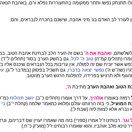
אלו תתנתק נפשו ותתר ממקומה בהתעוררות נפלא ורם, באהבת הנאהב
ן לעורר לב האדם בג' מיני אהבה, שישנם בהכרה לנבראים, והם:
 לשלשתם,
ואהבת את ה'
בשם זה העיר הלב לבחינת אהבת הטוב, במה
מרו (תהלים קמ''ה)
טוב ה' לכל.
גם בחשק הערב בסוד (תהלים ל''ד)
פש אשר יוכיח שם זה למולה, אין עריבות בכל הנבראים שיכנס אליו ב
רו (שה''ש ה')
נפשי יצאה בדברו,
גם תשכיל בפסוק (במדבר ל''ג),
על
גוף ולא תרגיש בפרידה, להפלגת הרגש הערב מהטוב.
 הטוב ואהבת הערב
מתיבת
ה',
רמזה באומרו
אלהיך
, על דרך אומרו (תהלים כ''ב)
יושב תהלות
כמ''ש
 המועיל,
כי בזה הרווחנו עולם ומלואו כמאמר שלמה (קהלת י''ב)
כי 
 נברא אלא לצוות לזה (שבת ל:).
גו'.
רבותינו ז''ל אמרו (ספרי) בזה מה שאמרו יעויין שם דבריהם, ונרא
טינא מלב אוהביו, והוא שאמרו רבותינו ז''ל (מוע''ק כ''ח.)