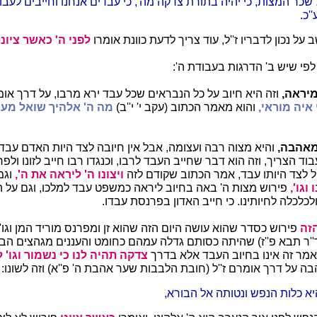
שכר המצות, כי יהיה בתורת צדקה מה', כי עבדים אנחנו וחייבים לעבוד 
'כ.
 על נכון לדבריו ז''ל, עוד צריך לדעת כוונת אומרו
לפני ה' כאשר ציונו 
לפי שיש ב' הדרגות בעבודת ה':
מיראה,
וזה היא חיוב על כל הנבראים שכל עבד ירא מרבו, על דרך אומר
איה מוראי,
והוא מאמר הכתוב (עקב י' י''ב)
מה ה' אלהיך שואל מעמ
מאהבה,
והיא מצוה רבה ועצומה, אבל אין חיובה לצד היות האדם עבד 
בוד הצריך, וזה הוא דבר שחייב העבד לרבו, וכנגדו רבו חייב לזונו ולפרנ
ל לצד היותו עבד, אמר הכתוב שקודם לזה
ויצונו ה' ליראה את ה',
וגמ
 וגו',
פירוש מצות ה' באה בחיוב ליראה כמשפט עבד למלכו, וגם על ה'
כלכלה לחיותינו. כי חייב האדון בפרנסת עבדו.
הזה
פירוש כסדר שהוא עושה היום הזה שהוא זן ומפרנס מוריד המן וגו'
ד''ר תבא פ''ז) שהיתה כסותם גדלה עמהם כחומט והעננים מגהצים הבג
מר זה אינו בחיוב העבד אלא בדרך
צדקה תהיה לנו כי נשמור וגו' לפ
ה על דרך אומרם ז''ל (חובת הלבבות שער אהבת ה' פ''א) וזה לשונו:
א כלות הנפש ונטותה אל הבורא,