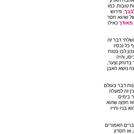
 אהבת האדון
 טובות. כמו
בבך,
פירוש
של שהוא חסר
 מאודך
כאילו
שלתי דבר זה
 כל נכסיו
כון לבו בטוח
סו, והיה
בדוחק וצער,
נה נושא האבן
קנות דבר בעולם
ין זה למעלה
ר בימים
חוז חפצו שהוא
 בניו וחייו
ברים האמורים
 או חסרון