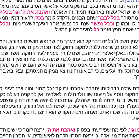
דת בן
וכי ריוח גדול נזדמן לו להעשיר בהם, אדם כזה מה מאוד יפליא
היה האהבה מורגשת בלבו בחשק מופלא על אשר הטיב עמו, כמה מעלות
 איש ישראל עשות באהבתו תמיד, והוא אומרו
ואהבת את ה' וגו' בכל ל
ל מחסורך
בכל לבבך
שהם
הבנים,
ודקדק לומר
בכל,
להעיר דמיון המ
לו, וכמו כן
ובכל נפשך
שנתן לך נפשך אחר הגיעך לשערי מות,
ובכל
נך שאתה חפץ ואמר
כל
להעיר דמיון המשל.
נין חשק ה' כל זה דבר קל הוא בערך מה שהנפש חושקת בבורא, והמ
לא בנכסים, שרצה ללכת למקום רחוק, לצד סכנת מקום שהיה בו, ואסף
גדולה באלף אלפי דינרי זהב, ושם לדרך פעמיו לעיר רחוקה, אשר שם נ
קודם שהגיע לעיר אשר פנה בדעתו ללכת שמה כלתה צידתו ואין דינר בכי
עוני גדול ושפלות רב כי אפס כסף, והנה זה האיש הגם שהוא מתהלך 
ח וכליותיו עליצים, כי רב אונו והונו ויצא ממקום המסתכן, ובא יבא בר
ך.
ם שזכה בדביקותו יתברך ואהבתו ובו קבץ כל ממונו והונו ויבז בעיניו 
מקום נוסף על מיעוט שוויו ולקח לו ה' לאלהים, אין לך קניה בעולם כקנ
ל. כי מי ידמה לו ומי ישוה לו, ואדם כזה לוּ יהיה שיהיה דחוק ומצטע
עה''ז, נכון לבו בטוח בה' אור עולם, וישמח לבו ויגל כבודו, ובהגיע למ
וח הנה שכרו אתו. ומעתה חיבת הקודש הוא היוצר, ודבקותו בו הלא הוא
את.
וגו'.
לפי מה שפירשתי בפסוק
ואהבת את ה',
ירצה לומר כי ישים הד
אות אחת מג' אלה, כי יראה חסרון הלחם לאיש צדיק, או חסרון החיים,