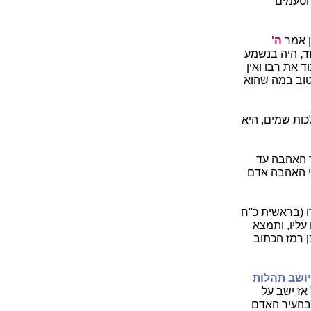
 הטעמים
ן אמר
ה'
ד,
היה בנשמע
ד את רבו ואין
הטוב במה שהוא
כות שמים, היא
דר האהבה עד
י האהבה אדם
ו (בראשית כ''ח
עליו, ותמצא
ן רמז הכתוב
יושב תהלות
אז ישב על
בהעיר האדם