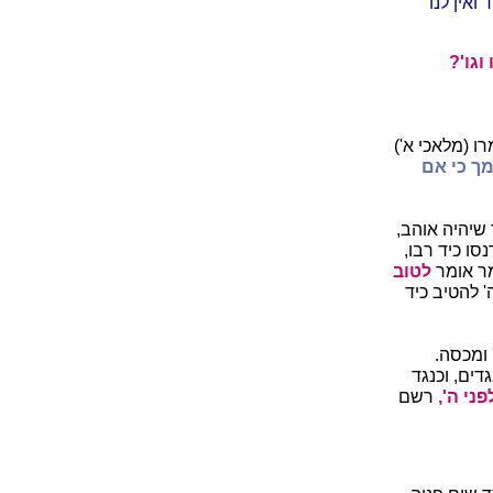
ואין לנו
וגו'?
ו (מלאכי א')
ך כי אם
שיהיה אוהב,
סו כיד רבו,
ר אומר
לטוב
 להטיב כיד
 ומכסה.
דים, וכנגד
ני ה',
רשם