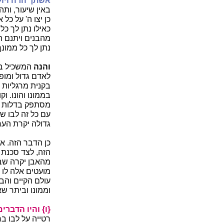
אשתך הרה ויול
באין שיעור, ות
כן יצו ה' על כל
כאילו נתן לך כ
מהבנים ויתנם ה' 
נתן לך כל ממו
והנה
המשכיל בע
לאדם גדול ומופ
בקנית מרגליות 
בממונו והונו. ו
מסתפק בדלות וב
עם כל זה לבו שמ
גדולה יקרת הער
כן הדבר הזה. אד
הזה, לצד סכנת ה
מהאבן יקרה שבמש
מועטים אלה לו ב
עולם הקיים והבט
וממונו וביתר ש
{ו} והיו הדברים 
רטייה על לבו בר