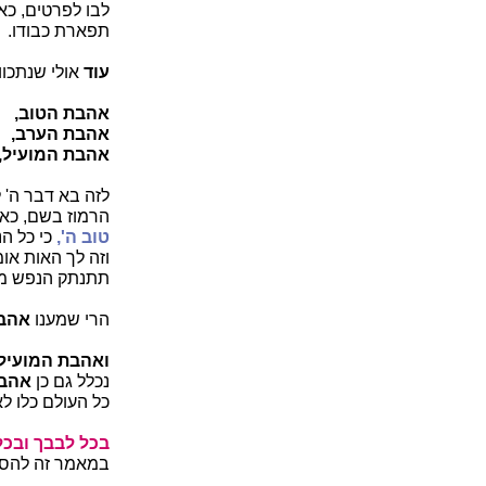
לבו לפרטים, כ
תפארת כבודו.
עוד
אולי שנתכוו
אהבת הטוב,
אהבת הערב,
אהבת המועיל,
לזה בא דבר ה'
הרמוז בשם, כאו
טוב ה',
כי כל הנ
וזה לך האות אומ
תתנתק הנפש מה
הרי שמענו
אהבת
ואהבת המועיל
נכלל גם כן
אהבת
כל העולם כלו לא
בכל לבבך ובכל ו
במאמר זה להסיר 