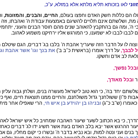
זוני
לאו בזכותא תליא מלתא אלא במזלא, ע''כ,
אלו הם כללות חשק האדם וחפצו בעולם,
החיים, והבנים, והמזונות,
וה
 מת, ושלשתם אינם תלויים להשיגם באמצעות עבודת ה' ואהבתו, וזה 
ה', ומה גם בהתקבץ להאוהב שנים מהם חוסר הבנים והעוני, יתחמץ 
 לבבו לבבו לא ישמענו, כי המורגש אליו ירחיקנו משמוע לאהוב.
צוה לו על הדבר הזה שיעריך אהבת ה' בלבו בג' דברים, הגם שיטלם 
 לבבך,
על דרך אומרו (בראשית כ''ב ב')
את בנך וגו' אשר אהבת וגו
את לב אדם וחשקו.
ובכל נפשך,
ר
ובכל מאודך,
לשתם יחד בה', כי הוא טוב לישראל מעשרה בנים, ושלחן גבוה עליון 
ות פ''ו) ששולחנך גדול משולחנם, והחיים ממנו תוצאות חיים, ואף כי
אומרו (ש''ב כ''ג)
ובניהו בן יהוידע בן איש חי,
הרי שאפילו אחר מיתה
דרך, כי בא הכתוב לשער שיעור האהבה שמחויב כל איש ישראל לאהו
עור ההרגש אשר יבא בלב האדם בעת אשר תשיג ידו לג' דברים כאחד
נים ועני ונטה למות, ובא נביא בדבר ה' ובשרו כי יקום מחליו, גם אמ