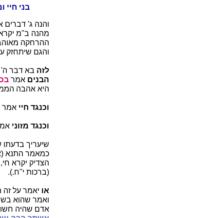
בני חיי ומ
והנה ג' דברים 
מהנה ב''מ יקרא
ההרחקה מאוהבי 
והגם שיתחזק עם
לזה
בא דבר ה' ו
הבנים
אמר
בכל
היא אהבה הממל
וכנגד חיי
אמר
וכנגד מזוני
אמ
שיעריך בדעתו ש
כמאמר התנא (אב
הצדיק יקרא חי, כ
(ברכות י''ח.).
או
יאמר על זה ה
ואמר שהוא בשי
אדם שהיה חשוך ב