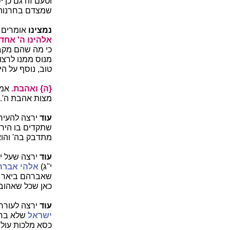
וטעם זה גם כן 
שמצדם בחרנוהו
נמצינו
אומרים 
אלהינו ה' אחד
כי מה שהם מקבלי
מנוס ממנו לרצונ
טוב, נוסף על הי
{ה} ואהבת.
אמר
מצות אהבת ה'.
עוד
ירצה להעיר 
שתקדים בו הירא
מתדבק בה' והוא
עוד
ירצה שעל יד
י''ג)
אלהי אברה
שאברהם ביאר בו
כאן שכל שאהוב ה
עוד
ירצה לעורר 
ישראל
שלא בחר 
כסא מלכות עולם