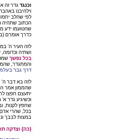
וכנגד
גדר זה א
וילהיבנו באהבתו
לפי שהלב יחמוד 
הכתוב שתהיה הר
שהטועמו ידע מהו
כדרך אומרם (במד
לזה העיר ה' במ
ושתיה וכדומה, 
בכל נפשך
שמטב
והמתגדר, שהמאכ
דרך גבר בעלמ
לזה בא דבר ה' 
שהממון אמר הכ
יתעצם חפצו לחפו
וכשיגיע גדר א' 
שחפץ לקנות, וב
בכל, שהרי אדם ע
במצות לבבך ונפש
{כה} וצדקה תהיה