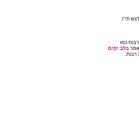
גש תי"ו
רבות כמו
 אמר
בלב ימים
 רבות.