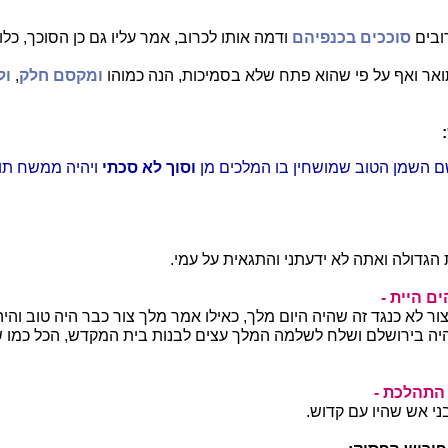
ובים
סוככים בכנפיהם
ודמה אותו לכרוב, אמר עליו גם כן הסוכך, כלו
אר ואף על פי שהוא פתח שלא בסמיכות, הנה כמוהו
ומקסם חלק
,
ול
שם השמן הטוב שמושחין בו המלכים מן
וסוך לא סכתי
ויהיה ממשח תו
 הגדולה ואתה לא ידעתני והתגאית על עמי.
ם היית -
ור לא כנגד זה שהיה היום מלך, כאילו אמר מלך צור כבר היה טוב והי
היה בירושלם ושלח לשלמה המלך עצים לבנות בית המקדש, הכל כמו 
התהלכת -
י אש שהיו עם קדוש.