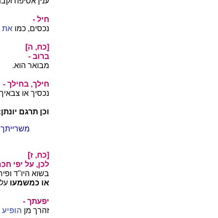
ענין אסיפה וקבו
חיל -
נכסים, כמו
את ה
[כח, ה]
ברוב -
מבואר הוא.
חילך, בחילך -
נכסיך או צבאיך.
וכן תרגם יונתן:
משרייתך.
[כח, ז]
לכן, על יפי חכ
בשוא היו"ד ופיר
או כמשמעו
על 
יפעתך -
זהרך מן
הופיע 