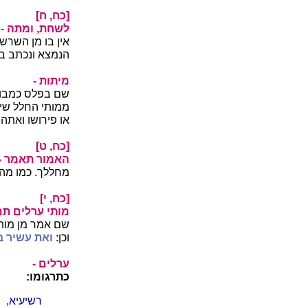
[כח, ח]
לשחת, ומתה -
אין בו מן השרש
הנמצא ונכתב בו
מיתות -
שם בפלס כמבואי
ממותי החלל שיד
או פירושו ואתה
[כח, ט]
האמור תאמר -
מחללך. כמו מהר
[כח, י]
מותי ערלים תמ
שם אמר מן מות מ
וכן:
ואת עשיר ב
ערלים -
כתרגומו:
רשיעיא,