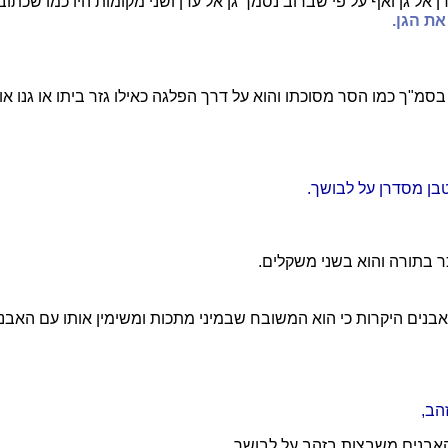
ן אל גן ואף על פי שברוב נסמך גן אל עדן ושני מקומות היו כמו שכתוב
ת הגן.
בסמ"ך כמו הסר מסוכתו והוא על דרך הפלגה כאילו גזר ביתו או גנו או
טבן מסדרן על לבושך.
ר בתורה והוא בשני משקלים.
בנים היקרות כי הוא המשובח שבמיני מתכות ומשימין אותו עם האבנ
הב,
האבנים משבצות בזהב על לבושך.