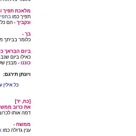
מלאכת תפיך ונ
תפיך כמו
בתפים
ונקביך -
הם כלי 
בך -
כלומר בביתך מי
ביום הבראך כונ
כאילו ביום שנבר
כוננו -
מבנין שלא
ויונתן תירגם:
כל אילין ע
[כח, יד]
את כרוב ממשח
דמה אותו לכרוב
ממשח -
ענין גדולה כמו
א