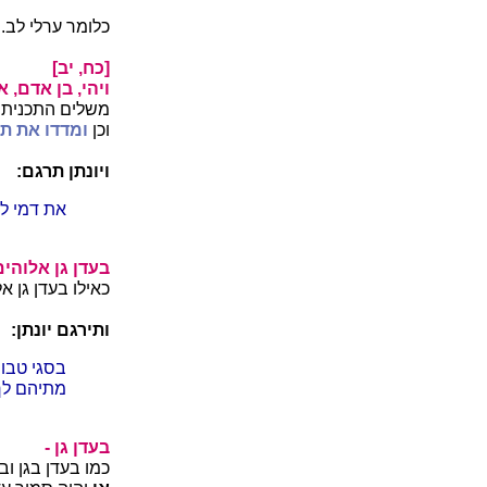
כלומר ערלי לב.
[כח, יב]
ויהי, בן אדם, 
משלים התכנית כ
וכן
ומדדו את תכ
ויונתן תרגם:
את דמי ל
בעדן גן אלוהים
כאילו בעדן גן 
ותירגם יונתן:
בסגי טבוו
מתיהם לך
בעדן גן -
כמו בעדן בגן ו