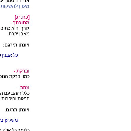
או
יהיה סמוך עד
מעדן להשקות א
[כח, יג]
מסוכתך -
גזרך והוא כתוב 
מאבן יקרה.
ויונתן תירגם:
כל אבנין 
וברקת -
כמו וברקת הנזכ
וזהב -
כלל הזהב עם הא
הנאות והיקרות.
ויונתן תרגם:
משקען בז
כלומר כל אלה 