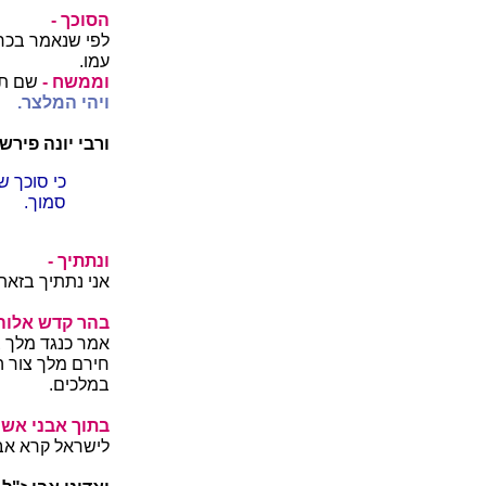
הסוכך -
לפי שנאמר בכר
עמו.
וממשח -
שם תו
ויהי המלצר.
ורבי יונה פירש:
כי סוכך 
סמוך.
ונתתיך -
אני נתתיך בזאת
בהר קדש אלוהי
אמר כנגד מלך צ
חירם מלך צור 
במלכים.
בתוך אבני אש 
לישראל קרא אבנ