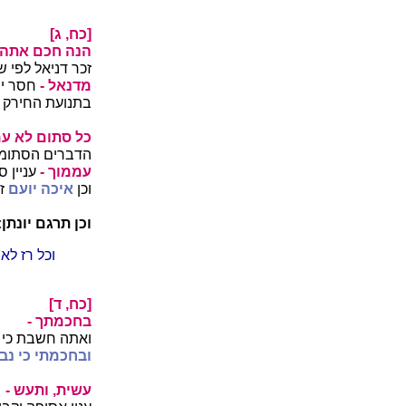
[כח, ג]
הנה חכם אתה 
זכר דניאל לפי 
מדנאל -
חסר יו"
בתנועת החירק ו
כל סתום לא עמ
הדברים הסתומי
עממוך -
עניין ס
וכן
איכה יועם
ז
וכן תרגם יונתן:
וכל רז לא
[כח, ד]
בחכמתך -
ואתה חשבת כי 
ובחכמתי כי נבו
עשית, ותעש -