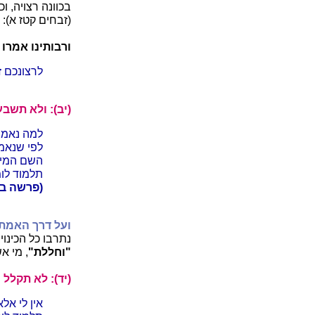
בכוונה רצויה, 
(זבחים קטז א): 
ורבותינו אמרו (
לרצונכם 
(יב): ולא תשב
למה נאמר
לפי שנאמר
השם המיוח
תלמוד לומ
(פרשה ב ו
ועל דרך האמת,
נתרבו כל הכינוי
"וחללת"
, מי א
(יד): לא תקלל 
אין לי אל