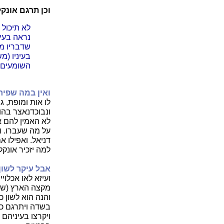
וכן תרגם אונקל
לא תיכול ק
נראה בעי
שדבריו מק
בעיניו (מש
השומעים, 
ואין במה שפיר
לו אות ומופת, ג
ונבוכדנאצר בהו
לא האמין להם אב
על מה שעברו. וד
דניאל. ואפילו
למה יזכיר אונקל
אבל עיקר לשון
ועיזא לאו אכלויי
מקצה הארץ (שם ה 
והנה הוא לשון כ
בשדה ויתרגם כן
ויקרצו בעיניהם 