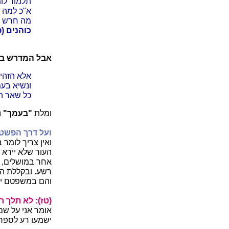
תלמוד לומ
א"כ למה 
מה חרש מי
כוהנים (פ
אבל המדרש בגמר
אלא הזהיר
ונשיא בעמ
כל שאר הע
ומלת
"בעמך"
נ
ועל דרך הפשט
ואין צריך לומר 
העור שלא יירא מ
אחר במושלים, 
רשע. ובקללת הנ
והם במשפטם יע
(טז): לא תלך ר
אומר אני על שם
ישמעו רע לספר ב