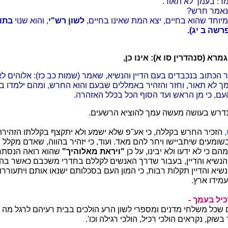
ר: בעמך לא תאור.
נאמר חרש?
וחד שהוא בחיים, יצא המת שאינו בחיים,
לשון רש"י
, והוא שנוי
בתו
רשה ב יג).
א (סנהדרין סו א): אינו כן,
 הכתוב בנכבדים בעם הדיין והנשיא, שאמר (שמות כב כז): אלוהים ל
ך לא תאור, וחזר והזהיר באמללים שבעם והוא החרש, ומהם ילמדו בנ
ם, כי מן הראש ועד הסוף הכל בכלל האזהרה.
דרש בעושה מעשה עמך להוציא הרשעים.
,
הזכיר החרש בקללה, כי אע"פ שלא ישמע ולא יתקצף בקללתו הזהירה 
בשומעים שיתביישו ויחר להם מאד. ועוד, כי יזהיר בהווה, שאדם מקלל
הם כי לא ידעו ולא יבינו, על כן
"ויראת מאלוהיך"
שהוא רואה הנסתרות
הנשיא והדיין, בעבור שדרך האנשים לקללם בחדרי משכבם כאשר בהי
שיא והדיין תקלות רבות, כי המון העם בסכלותם ישנאו אותם ויתעוררו
מידו ארץ.
כיל בעמך -
 שכל משלחי מדנים ומספרי לשון הרע הולכים בבית רעיהם לרגל מה י
שוק, נקראים הולכי רכיל, הולכי רגילה וכו'.