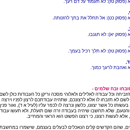
 (פסוק טז): לא תעמוד על דם רעך.
 (פסוק כט): אל תחלל את בתך להזנותה.
,
 (פסוק יא): לא תגנבו.
 (פסוק טז): לא תלך רכיל בעמך.
,
 ואהבת לרעך כמוך.
תזבחו זבח שלמים -
זביחה וכל עבודה לאלילים ולאלוהי מסכה וריקן כל העבודות כולן לשם
לשם לא תזבחו לו אלא לרצונכם, שתהיה עבודתכם לרצון לפניו וירצה
עשותו כל אשר יצוונו, כלשון ונרצה לו לכפר עליו (לעיל א ד), ואור פני
 והטעם, שלא תחשבו שיהיה בעבודה זרה שום תועלת, ולא תעשו עבודת
לא לעשות רצונו, כי רצונו הפשוט הוא הראוי והמחייב.
ים, שהם הקדשים קלים הנאכלים לבעלים בעצמם, שישמרו במחשבת