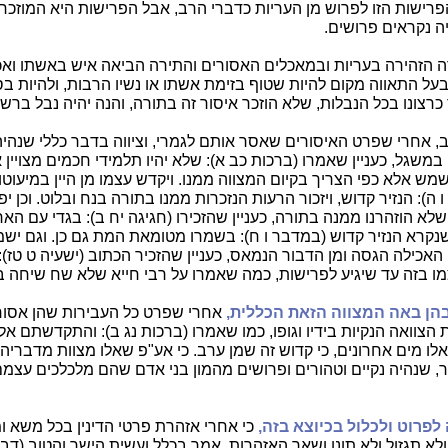
הפרישות הזו לפרוש מן העריות כדברי הרב, אבל הפרישות היא המוזכר
 נקראים פרושים.
ה הזהירה בעריות ובמאכלים האסורים והתירה הביאה איש באשתו וא
 בעל התאווה מקום להיות שטוף בזימת אשתו או נשיו הרבות, ולהיות בסוב
כרצונו בכל הנבלות, שלא הוזכר איסור זה בתורה, והנה יהיה נבל ברש
, אחרי שפרט האיסורים שאסר אותם לגמרי, וציווה בדבר כללי שנהיה
משגל, כעניין שאמרו (ברכות כב א): שלא יהיו תלמידי חכמים מצויין 
ישמש אלא כפי הצריך בקיום המצווה ממנו. ויקדש עצמו מן היין במיעוטו
ה): הנזיר קדוש, ויזכור הרעות הנזכרות ממנו בתורה בנח ובלוט. וכן יפ
לא הוזהרנו ממנה בתורה, כעניין שהזכירו (חגיגה יח ב): בגדי עם הא
נקרא הנזיר קדוש (במדבר ו ח): בשמרו מטומאת המת גם כן. וגם ישמור
האכילה הגסה ומן הדבור הנמאס, כעניין שהזכיר הכתוב (ישעיה ט טז): 
מו בזה עד שיגיע לפרישות, כמה שאמרו על רבי חייא שלא שח שיחה ב
בהן באה המצווה הזאת הכללית,
אחרי שפרט כל העבירות שהן אסורו
הצוואה הנקיות בידיו וגופו, כמו שאמרו (ברכות נג ב): והתקדשתם אל
אלו מים אחרונים, כי קדוש זה שמן ערב. כי אע"פ שאלו מצוות מדבריה
יר, שנהיה נקיים וטהורים ופרושים מהמון בני אדם שהם מלכלכים עצמ
לפרוט ולכלול בכיוצא בזה,
כי אחרי אזהרת פרטי הדינין בכל משא ומ
לא תגזול ולא תונו ושאר האזהרות, אמר בכלל ועשית הישר והטוב (דברי