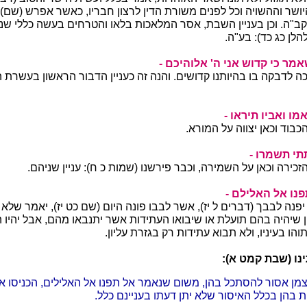
ושר וההשויה וכל לפנים משורת הדין לרצון חבריו, כאשר אפרש (שם):
קב"ה. וכן בעניין השבת, אסר המלאכות בלאו והטרחים בעשה כללי ש
הלן כג כד): בע"ה.
מר כי קדוש אני ה' אלוהיכם -
כה לדבקה בו בהיותנו קדושים. והנה זה כעניין הדבור הראשון בעשרת
אמו ואביו תיראו -
הכבוד וכאן יצווה על המורא.
י תשמרו -
הזכירה וכאן על השמירה, וכבר פירשנו (שמות כ ח): עניין שניהם.
פנו אל האלילם -
יפנה לבבך (דברים ל יז), אשר לבבו פונה היום (שם כט יז), יאמר שלא 
 שיהיה בהם תועלת או שיבואו העתידות אשר יתנבאו מהם, אבל יהיו ה
ו בעיניו, ולא תבוא עתידות רק בגזרת עליון.
נו (שבת קמט א):
צמן אסור להסתכל בהן, משום שנאמר אל תפנו אל האלילים, הכניסו אפ
בהן בכלל האיסור שלא יתן דעתו בעניינם כלל.