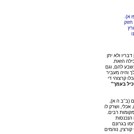
 א).
חזוק
רץ
ו
דבריו ולא יתן
ילה הזאת.
שבע להם, וגם
לך והיה מעביר
לו קרצוהי די
כיל בעמך"
 (ב"ב ה א),
, אכלי, ושרק לו
במקומות רבים.
 הנכנסות
המו בגרונם
קורצין, נוהמים