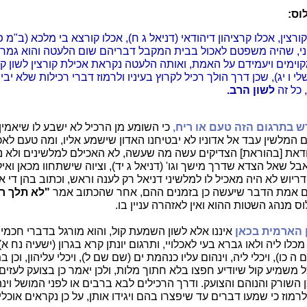
וס:
ורצין, אכלו קרציהון דיהודאי (דניאל ג ח), אכלו קורצא בי מלכא (ב"מ פו
ני, שהיה משפטם לאכול בבית המקבל דבריהם שום הלעטה והוא גמר 
וימים ויעמידם על האמת, ואותה הלעטה נקראת אכילת קורצין לשון קו
לי ו יג), שכן דרך הולך רכיל לקרוץ בעיניו ולרמוז דברי רכילות שלא יבינ
כל זה
לשון הרב.
ש בתרגום הזה טעם או ריח,
כי השומע מן הרכיל לא ישבע לו שיאמין 
ם המלשין עבד אל אדוניו לא יבטיחנו האדון שישמע אליו, ומה טעם לאכ
דאת [בהוראת] הצדיקים עשה מה שעשה, לא האכילם למלשינים ולא נ
ל שאל הצדא שדרך מישך וגו' (דניאל ג יד), וציוה שישתחוו מכאן ואי
ריוש לא היה מאכיל לו למלשיני דניאל רק לענה וראש, וכתוב בהן די אכ
 אם אמת הדבר שיעשה כן בזמנים ההם, אחר שהכתוב אמר
"לא תלך ר
וס מנהג השטות ההוא ואין לאזהרה עניין בו.
 הארמית בכאן
איננו אלא לשון השמעת קול, והוא מורגל בדברי חכמים
 מכלו ליה ולאו גברא בעי לאכלויי, ותרגום יונתן קרא בגרון (ישעיה נח א)
כו), ויכלי ליה, וינהום עליו כנהמת ים (שם שם ל), ויכלי עליהון, וכן 
ל משמיע קול שיודיע חפצו בלא חתוך מלות, ולכן יאמר כן בצועק לעזים
 השורק והנוהם והצועק. ודרך הרכילים לבא ברבים או לפני המושל וינ
לרמוז כי שמעו דברים עד שיפצרו בהם ויגידו אותן, על כן נקראים אוכלי 