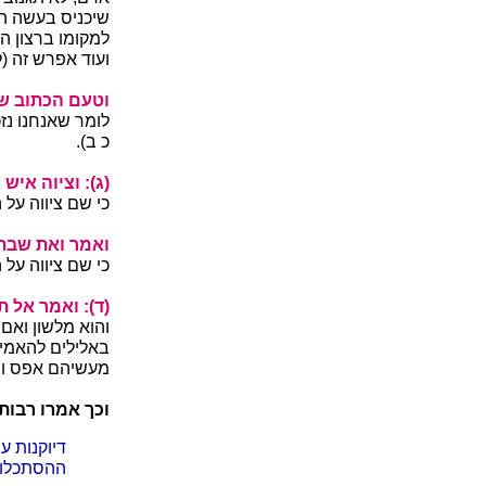
שיכניס בעשה הי
למקומו ברצון ה
ועוד אפרש זה (ל
וטעם הכתוב שא
לומר שאנחנו נז
כ ב).
(ג): וציוה איש 
כי שם ציווה על 
ואמר ואת שבתת
כי שם ציווה על 
(ד): ואמר אל ת
והוא מלשון ואם 
באלילים להאמין
מעשיהם אפס ותוה
וכך אמרו רבותי
דיוקנות ע
ההסתכלות 