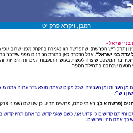
רמבן, ויקרא פרק יט
 בני ישראל -
נו (תו"כ ריש הפרשה): שהפרשה הזו נאמרה בהקהל מפני שרוב גופי תו
 עדת בני ישראל"
. אבל הוזכרה כאן בתורת הכוהנים מפני שידבר בה 
יזכיר בה המשפט שיצווה לעשות בעושי התועבות הנזכרות והעריות, והת
 הטעם שכתבנו בתחילת הספר.
ם מן העריות ומן העבירה, שכל מקום שאתה מוצא גדר ערווה אתה מוצ
ון רש"י.
נים (פרשה א ב):
ראיתי סתם, פרושים תהיו. וכן שנו שם (שמיני פרק י
והייתם קדושים כי קדוש אני, כשם שאני קדוש כך אתם תהיו קדושים
 כך אתם תהיו פרושים.