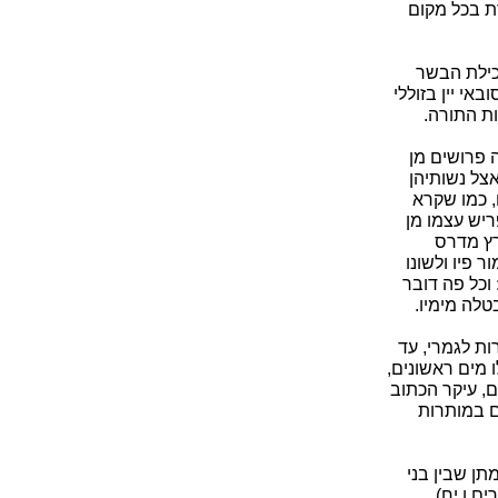
ת בכל מקום
כילת הבשר
אי יין בזוללי
ות התורה.
 פרושים מן
אצל נשותיהן
, כמו שקרא
ריש עצמו מן
רץ מדרס
 פיו ולשונו
וכל פה דובר
טלה מימיו.
ת לגמרי, עד
ו מים ראשונים,
ם, עיקר הכתוב
ם במותרות
תן שבין בני
ם ו יח),