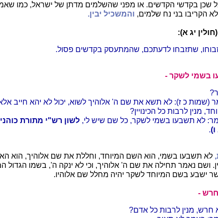
וכל שכן בקדשי הקדשים. או מפני שהשלמים מדתן של ישראל, כמו שאמר
לא הקריבו בני נח שלמים,
והמשכיל יבין.
חולין יג א):
זבוחו, שתזבחו לדעתכם, שהמתעסק בקדשים פסול.
עו בשמי לשקר -
?
 (שמות כ ז): לא תשא את שם ה' אלוהיך לשוא, יכול לא יהא חייב אלא
ד, מנין לרבות כל הכינויין?
ר: לא תשבעו בשמי לשקר, כל שם שיש לי,
לשון רש"י מתורת כוהני
)
.
לא תשבעו בשמי, הוא השם המיוחד, וחללת את שם אלוהיך, הוא הא
ין. ושם נאמר תחילה את שם ה' אלוהיך, וכי לא ינקה ה', בשמו הגדול המ
שר ישבע בשם המיוחד לשקר יהיה מחלל שם אלוהיו.
חרש -
א חרש, מנין לרבות כל אדם?