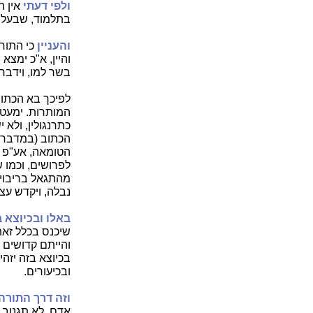
ולפי דעתי
אין 
בתלמוד, שבעליה
והעניין
כי התור
והיין, א"כ ימצא
בשר למו, וידבר 
לפיכך בא הכתוב
המותרות. ימעט ב
כתרנגולין, ולא 
הכתוב (במדבר ו 
הטומאה, אע"פ ש
לפרושים, וכמו ש
מהתגאל בריבוי 
נבלה, ויקדש עצ
באלו ובכיוצא 
שיכנס בכלל זאת 
והייתם קדושים 
בכיוצא בזה יזה
ובכיעורים.
וזה דרך התורה 
אדם, לא תגנוב ו