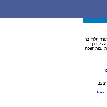
רה תלויין בה.
על קורבן
ועבות הוזכרו
א
ב ג),
, כשם