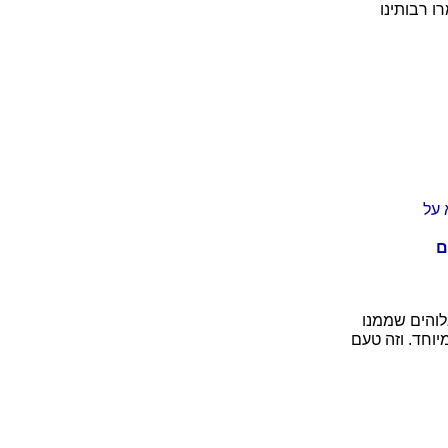
ו רבותינו
 על
ם
לוהים שממנו
יוחד. וזה טעם