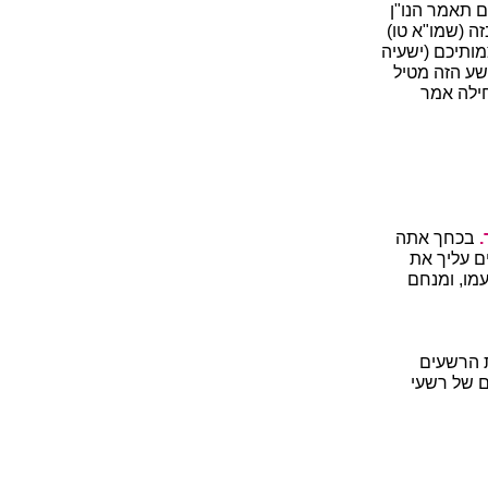
ם תאמר הנו"ן
זה (שמו"א טו)
צמותיכם (ישעיה
רשע הזה מטיל
חילה אמר
.
בכחך אתה
ם עליך את
מו, ומנחם
ת הרשעים
 של רשעי