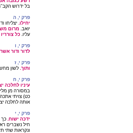
רשע כגובה אפו
בל ידרוש הקב"
פרק י, ה
יחילו.
יצליחו וד
יואב.
מרום משפ
עליו.
כל צורריו
פרק י, ו
לדור ודור אשר
פרק י, ז
ותוך.
לשון מחשב
פרק י, ח
עיניו לחלכה יצ
במסורה מן מלין
כט) צויתי אתכה
אותה לחלכה יצפו
פרק י, י
ידכה ישוח.
כך 
חיל נשברים רא
ונקראות שתי תי