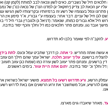
ה חלכאים חיל של נשברים, כאים לשון ונכאה לבב למותת (לקמן קט) וא
עליו יען הכאת לב צדיק (יחזקאל יג) למדנו הנו"ן של נכאה כנו"ן של נמב
כן פתרונו ונפל בעצומיו של רשע זה ברמיזותיו ובקריצותיו לשון הגישו ע
(שם לג) חיל של עניים. דבר אחר: בעצומיו ע"י גבוריו, א"ר סימון אין ה
וש חיל אלא גבורים כמותו, שנאמר: (דניאל ג) ולגוברין גברי חיל די ב
שך ועבד נגו, ומנחם פתר חלכאים כמו דל וחלך והכף יסוד בתיבה.
ע.
להקב"ה לפי שאמר בלבו לא תדרוש.
 עושה ואתה מחריש.
כי אתה.
כן דרכך שתביט עמל וכעס.
לתת בידך
 להצליח ברשעם.
עליך יעזוב חלכה.
ישראל עמך שהם חילך הם עוזבי
 ברשעים, ומנחם פתר יעזוב לשון עזרה כמו (שמות כג) עזוב תעזוב ע
דל וחלך וכ' יסוד בתיבה.
יתום אתה היית עוזר.
בימים ראשונים.
עמלק הרשע.
ורע תדרוש רשעו בל תמצא.
פושעי ישראל כשרואין א
ושאם להרשיע, אבל משתשבר את זרוע הרשעים אם באת לדרוש רשעם
ו.
עד.
מאחר שיאבדו גוים מארצו.