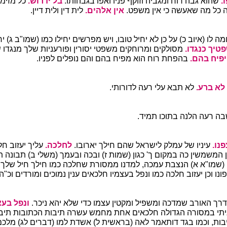
.
שהוא גבה רוח ומגביה וזוקף פניו ואפו בגבהותו.
בל ידרוש.
כל מזימו
ה כל מה שאעשה כי אין משפט.
אין אלהים.
לית דין ולית דיין.
ומה לו (איוב כ) על כן לא יחיל טובו, ויש מפרשים יחילו כמו (שמו"ב ג) י
טיך כנגדו.
מסולקים ומרוחקים משפטי יסורין ופורעניות שלך מנגדו 
 יפיח בהם.
בהפחת רוח הוא מפיח בהם והם נופלים לפניו.
 לא ברע.
לא תבא עלי רעה לדורותי.
ה רעה הלנה בתוכו תמיד.
פנו.
עיניו של עמלק לישראל שהם חילך יארובו.
לחלכה.
עליך יעזוב ח
 המשמשין כה במקום ך' כגון (שמות ז) ובכה ובעמך (משלי ב) תבונה 
 (שמו"א א) הנצבת עמכה, למדנו ממסורת שחלכה כמו חילך חיל שלך
נו וכן יעזוב חלכה כמו ונפל בעצמיו חלכאים ענין נמוכים ומורדים וכ"ה
דרך האורב שמדכה ומשפיל ומקטין עצמו כדי שלא יהא ניכר.
ונפל בעצ
יתי במסורה הגדולה חלכאים אחת מחמש עשרה תיבות הכתובות תי
בות, וכמו בגד דותאמר לאה (בראשית ל) אשדת למו (דברים לג) מלכם