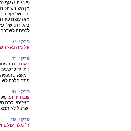
(ישעיה ג) אף ז
מן השורש יוכיח 
ונו"ן של נקלה ו
מא) עוצם עיניו 
בקלירוס שלו פיר
לכפתה לשדרך מי
פרק י, יג
על מה נאץ רש
פרק י, יד
ראתה.
מה שהוא
נותן יד לרשעים
המשא שתעשה דין
פתר חלכה לשון 
פרק י, טו
שבור זרוע.
של 
מצליחין לבם נ
ישראל לא תמצאנ
פרק י, טז
ה' מלך עולם ו