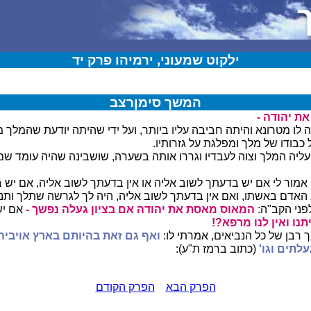
ילקוט שמעוני, ירמיהו פרק יד
המשך סימןרצב
ת יהודה -
לו מטרונא והיתה חביבה עליו ביותר, ועל ידי שהיתה יודעת שהמלך
כבודו של מלך ומפלגת על גזרותיו.
יה המלך וצוה לעבדיו וגררו אותה בשערה, שושבינה שהיה עומד שם
 אמור לי אם יש בדעתך לשוב אליה או אין בדעתך לשוב אליה, אם יש
 האדם באשתו, ואם אין בדעתך לשוב אליה, היה לך לגרשה שתלך ותנ
פני הקב"ה:
המאוס מאסת את יהודה אם בציון געלה נפשך -
אם יש
נו ואין לנו מרפא?!
ך רבן של כל הנביאים, אמרתי לו:
ואף גם זאת בהיותם בארץ אויביה
לתים וגו'
(כתוב ברמז ת"ע):
הפרק הבא
הפרק הקודם