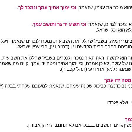
שהוא מוכר את עצמו, שנאמר,
וכי ימוך אחיך עמך ונמכר לך.
א נמכר לגויים, שנאמר:
וכי תשיג יד גר ותושב עמך.
לא הוא וכל ישראל.
ימי ירמיה,
בשביל שחללו את השביעית, נמכרו לנכרים שנאמר: ויעל 
וריהם בחרב בבית מקדשם וגו' (דה"ב ו יז), הרי עניין ישראל.
 הוא למשה: ראה האיך נמכרין לנכרים בשביל שחללו את השביעית.
נו של עולם, לא כן אמרת, וכי ימוך אחיך ומטה ידו עמך. קיים מה שא
שנאמר: למען אחי ורעי (תהל' קכב ח).
ומטה ידו עמך
י נבוכדנצר, כביכול שכינה עימהם, שנאמר: למענכם שלחתי בבלה (ישע
ן שלא יאבדו.
עמך
שין גרים ותושבים בבבל, אם לא תחנם, הרי הן אבודין.