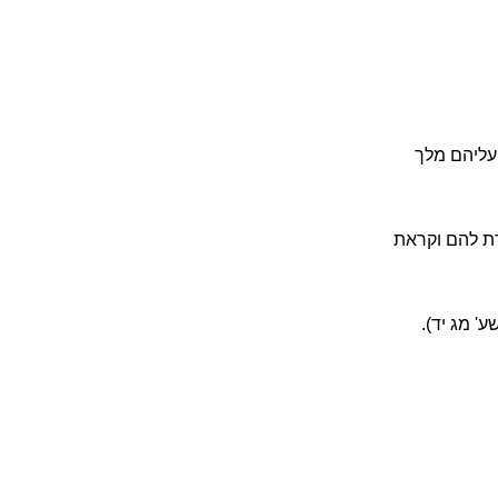
עליהם מלך
מרת להם וקראת
' מג יד).