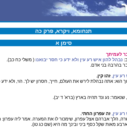
תנחומא, ויקרא, פרק כה
סימן א
ר לעמיתך
:
נבהל להון איש רע עין ולא ידע כי חסר יבואנו
( משלי כח כב).
ר בהרבה בני אדם.
רע עין,
זהו קין.
הוא: אתה נבהלת לירש את העולם, חייך, חסרון יש לך. הוי, ולא ידע כ
שנאמר: נע ונד תהיה בארץ (ברא' ד יב).
רע עין,
זה עפרון החתי.
 הלך אברהם אצל עפרון, שימכור לו את המערה. אמר ליה עפרון: תן
רבע מאות שקל כסף ביני ובינך מה היא (שם כג טו).