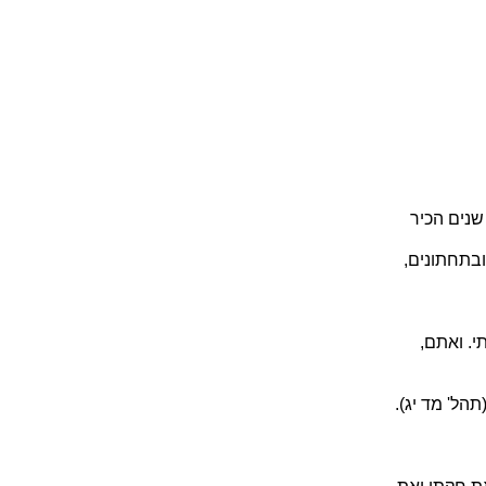
שנים הכיר
ובתחתונים,
י. ואתם,
הל' מד יג).