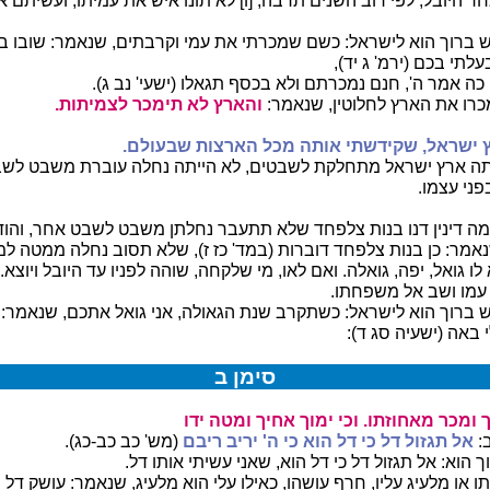
 היובל, לפי רוב השנים תרבה, [ו] לא תונו איש את עמיתו, ועשיתם 
ברוך הוא לישראל: כשם שמכרתי את עמי וקרבתים, שנאמר: שובו ב
עלתי בכם (ירמ' ג יד),
י כה אמר ה', חנם נמכרתם ולא בכסף תגאלו (ישעי' נב ג).
רו את הארץ לחלוטין, שנאמר:
והארץ לא תימכר לצמיתות.
 ישראל, שקידשתי אותה מכל הארצות שבעולם.
ה ארץ ישראל מתחלקת לשבטים, לא הייתה נחלה עוברת משבט לשב
ני עצמו.
ה דינין דנו בנות צלפחד שלא תתעבר נחלתן משבט לשבט אחר, והוד
נאמר: כן בנות צלפחד דוברות (במד' כז ז), שלא תסוב נחלה ממטה ל
ו גואל, יפה, גואלה. ואם לאו, מי שלקחה, שוהה לפניו עד היובל ויוצא.
 עמו ושב אל משפחתו.
ברוך הוא לישראל: כשתקרב שנת הגאולה, אני גואל אתכם, שנאמר: כ
 באה (ישעיה סג ד):
סימן ב
ך ומכר מאחוזתו. וכי ימוך אחיך ומטה ידו
:
אל תגזול דל כי דל הוא כי ה' יריב ריבם
(מש' כב כב-כג).
הוא: אל תגזול דל כי דל הוא, שאני עשיתי אותו דל.
תו או מלעיג עליו, חרף עושהו, כאילו עלי הוא מלעיג, שנאמר: עושק דל