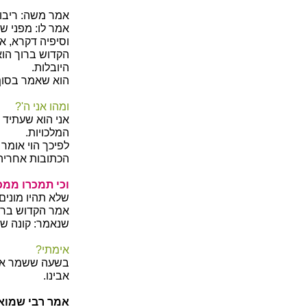
אמר משה: ריבונ
אמר לו: מפני ש
וסיפיה דקרא, 
הקדוש ברוך הוא
היובלות.
הוא שאמר בסוף ה
ומהו אני ה'?
אני הוא שעתיד ל
המלכויות.
לפיכך הוי אומר
הכתובות אחריהן
וכי תמכרו ממכ
שלא תהיו מונים 
אמר הקדוש ברוך 
שנאמר: קונה שמי
אימתי?
בשעה ששמר אבר
אבינו.
אמר רבי שמואל