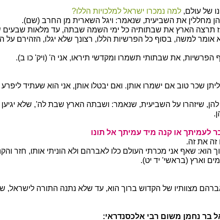
ו של עולם,
למה נמכרו ישראל למלכויות הללו?
הן מחללין את השביעית, שנאמר: ויגל השארית מן החרב (שם).
אז תרצה הארץ את שבתותיה כל ימי השמה שבתה, עד מלאות שבעים ש
 אומר למשה, בסוף כל הפרשיות הללו, רצונך שלא יגלו, הזהירם על ה
פרשיות, את שבתותי תשמרו ומקדשי תיראו, אני ה' (ויק' כו ב).
יתן שכר טוב אם ישמרו אותן. ואם יבטלו אותן, אני הוא שעתיד ליפרע 
 להן, שיזהרו על השביעית, שנאמר: ושבתה הארץ שבת לה', שלא יגיען 
.
ר לעמיתך או קנה מיד עמיתך אל תונו
זה את זה.
הוא: שאף אני מכרתי העולם כלו לאברהם ולא הוניתי אותו, חזר והקנה
ם וארץ (בראשי' יד יט).
הם מצוותיו של הקדוש ברוך הוא, עד שלא נתנה התורה לישראל, 
 בר נחמן משום רבי אלכסנדראי: