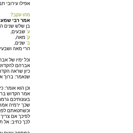
אפילו עירובי ת
מהו עקב?
אמר רבי שמעון
בן שלש שנים הכ
ע'
שבעים,
ק'
מאה,
ב'
שנים,
הרי מאה ושבעים
וכל ימיו של אב
אברהם להקדוש 
כיון שראה הקדו
שנאמר: ברוך אבר
וכן הוא אומר: כ
אמר הקדוש ברוך
בעונותיכם גרמת
שכך ירמיה אמר: 
וכשחטאתם לפני,
לפיכך אם צריך א
לכך כתיב: אל תו