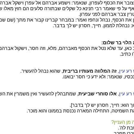
ובר את הכסף לעפרון, שנאמר: וישמע אברהם אל עפרן וישקל אברהם
ף על פי שאמר רבי חנינא כל שקלים שבתורה סלעים הם חוץ מאלו שה
ין צבר אברהם לפני עפרון.
ן את הכסף, נבהל ונחפז ואמר: במבחר קברינו קבור את מתך (שם שם 
 נבהלת לממון. חייך, חסרון יש לך בדבר.
 הלוי בר שלום:
 כאן, עד שלא נטל את הכסף מאברהם, מלא, וזה חסר, וישקול אברהם
ו כתיב.
רע עין,
זה המלווה מעותיו בריבית
, שהוא נבהל להעשיר.
סיו, שנאמר: ולא ידע כי חסר יבואנו.
רע עין,
אלו סוחרי שביעית
, שמתבהלין להעשיר ואין משמרין את השב
הוא: חייך, חסרון יש לך בדבר].
ת השמיטה, התחילה המארה נכנסת בממונו והוא מוכר.
מן העניין?
ת לה'.
מכרו ממכר.