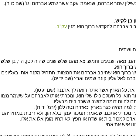
בשילין שמר אברהם, שנאמר: עקב אשר שמע אברהם וגו' (שם כו ה).
 בן לקיש:
יר אברהם להקדוש ברוך הוא מנין
עק"ב
.
 ושתים.
רהם, מאה ושבעים וחמש. צא מהם שלש שנים שהיה קטן, הוי, בן שלש 
ברוך הוא.
ש ברוך הוא שחיבב אברהם את המצוות, התחיל מקנה אותו בעליונים 
ם לאל עליון קונה שמים וארץ (שם יד יט).
י את כל הארץ אשר אתה רואה לך אתננה (שם יג טו).
 הוא: כל העולם כולו שלי הוא, ומכרתי אותו לאברהם על ששמר מצוות
ם להיות דומה לתושב ששכר בית מבעליו.
למה תהיה כגר בארץ וכאזרח נטה ללון (ירמ' יד ח).
 מכרתי אתכם, שנאמר: תמכור עמך בלא הון, ולא ריבית במחיריהם (ת
דם למכור בית או שדה או חפץ, לא תהיו מונין אלו את אלו.
נו איש את אחיו.