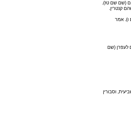
 (שם שם טז).
ם קנטרין.
ו). אמר
 לעפרן (שם
יעית, וסבורין