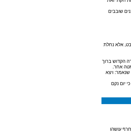
את חקתי ואת
נים שובבים
ט, אלא נחלת
ה הקדוש ברוך
מטה אחר.
 שנאמר: ויצא
י יום נקם
 חרף עושהו