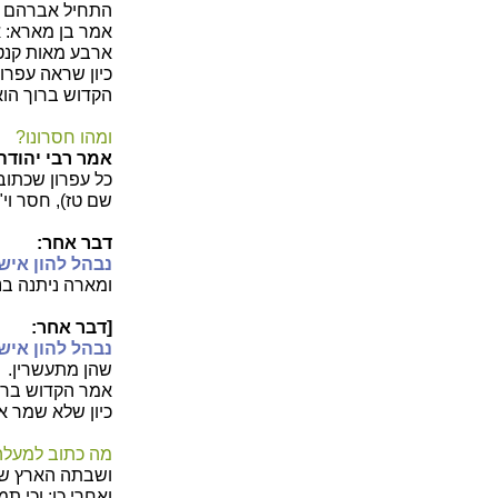
התחיל אברהם צ
אמר בן מארא: א
ארבע מאות קנטר
כיון שראה עפרו
הקדוש ברוך הוא:
ומהו חסרונו?
אמר רבי יהודה
כל עפרון שכתוב
שם טז), חסר וי"
דבר אחר:
נבהל להון איש 
ומארה ניתנה בנכ
[דבר אחר:
נבהל להון איש 
שהן מתעשרין.
אמר הקדוש ברוך 
כיון שלא שמר א
מה כתוב למעלה 
ושבתה הארץ שב
ואחרי כן: וכי ת