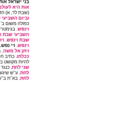
בני ישראל אות 
אות היא לעולם 
(שבת לד, א) הד
וביום השביעי 
כפולה משום ב' 
וינפש.
בגימטרי
השביעי שבת וי
שבת וינפש.
וי
וינפש.
ויי נפש.
ויתן אל משה.
ב
ככלתו.
כתיב חסר
להיות מקושט בכ
שני לחת.
כנגד ש
לחת.
ע"ש שיגעי
לחת.
בא"ת ב"