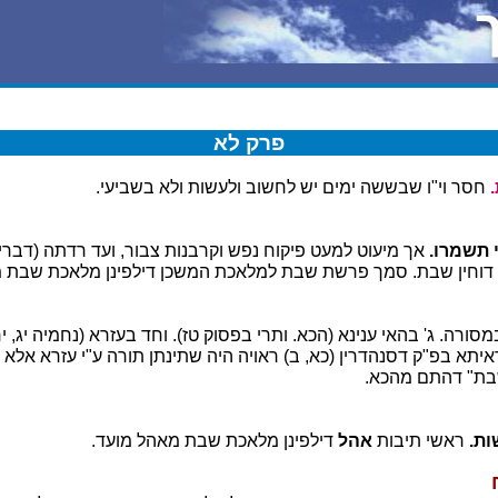
פרק לא
חסר וי"ו שבששה ימים יש לחשוב ולעשות ולא בשביעי.
 תשמרו.
אך מיעוט למעט פיקוח נפש וקרבנות צבור, ועד רדתה (דברים 
דוחין שבת. סמך פרשת שבת למלאכת המשכן דילפינן מלאכת שבת 
מסורה. ג' בהאי ענינא (הכא. ותרי בפסוק טז). וחד בעזרא (נחמיה יג, 
דאיתא בפ"ק דסנהדרין (כא, ב) ראויה היה שתינתן תורה ע"י עזרא אלא
שבת" דהתם מהכא.
ת.
ראשי תיבות
אהל
דילפינן מלאכת שבת מאהל מועד.