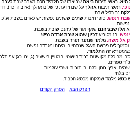
היא.
ראשי תיבות
ביאה
שביאתו של תלמיד חכם מערב שבת לערב 
כי.
ראשי תיבות
אהלך
על שם וידעת כי שלום אהלך (איוב ה, כד), דדר
לקת נר בליל שבת.
שבת וינפש.
סופי תיבות
שתים
ששתים נפשות יש לאדם בשבת וע"כ פ"
נפשות.
א
אלו שבגיהנם
שאף אור של גיהנם שובת בשבת.
נפש.
בגימטריא
דכיון שהוא שבת אבדה נפש.
תן אל משה.
מלמד שנתנה תורה בשבת.
וסמוך ליה פרשת העגל שנתחייבו מיתה ונאבדה נפשם.
גימטריא
זה התלמוד.
. מה כלה מקושטת בכ"ד קישוטין המנויין בישעיה (ג, יח_כג) אף תלמ
"ד ספרים.
מים וארץ. חתן וכלה. ב' תורות. ושתי עולמות.
ם בלחי.
ש
כסא
מלמד שנלקחו מכסא הכבוד.
הפרק הבא
הפרק הקודם