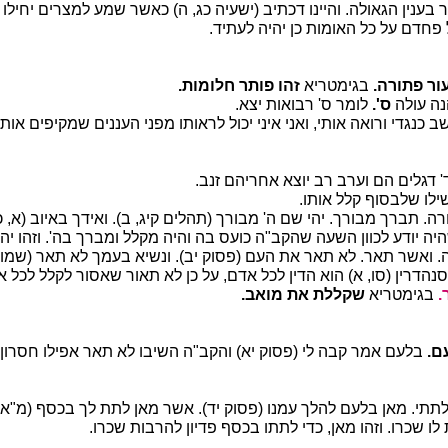
ענין הגאולה. והיינו דכתיב (ישעיה כג, ה) כאשר שמע למצרים יחילו 
פחדם על כל האומות כן יהיה לעתיד.
ור פתורה.
בגימטריא
זהו פותר חלומות.
ה עולה
ס'.
לומר ס' רבואות יצא.
ב כנגדי ורואה אותי, ואני איני יכול לראותו מפני העננים שמקיפים אותו
' דגלים הם וערב רב יוצא אחריהם זנב.
ילו שלבסוף קלל אותו.
ה. תברך מבורך. יהי שם ה' מבורך (תהלים קיג, ב). ואידך באיוב (א, כ
ה יודע לכוון השעה שהקב"ה כועס בה והיה מקלל ומברך בה'. וזהו יהי
. ואשר תאר. לא תאר את העם (פסוק יב). ונשיא בעמך לא תאר (שמות 
סנהדרין (סו, א) הוא הדין לכל אדם, על כן לא תאור שאסור לקלל לכל א
.
בגימטריא
שקללת את מואב.
ם.
בלעם אמר קבה לי (פסוק יא) והקב"ה השיבו לא תאר אפילו חסרון כ
 לתתי. מאן בלעם להלך עמנו (פסוק יד). אשר מאן לתת לך בכסף (מ"א 
לו שכרו. וזהו מאן, כדי לתתו בכסף פדיון להרבות שכרו.