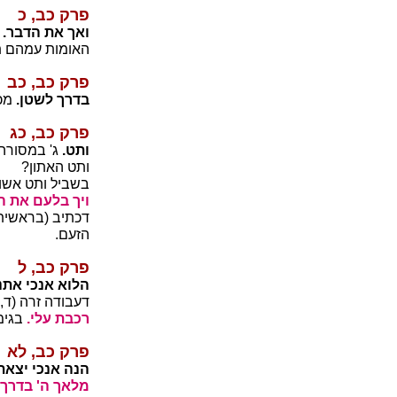
פרק כב, כ
ואך את הדבר.
האומות עמהם 
פרק כב, כב
בדרך לשטן.
מכא
פרק כב, כג
ותט.
ג' במסורה.
ותט האתון?
בשביל ותט אשור
ויך בלעם את ה
דכתיב (בראשית ח
הזעם.
פרק כב, ל
הלוא אנכי אתנ
דעבודה זרה (ד, 
רכבת עלי.
בגימ
פרק כב, לא
הנה אנכי יצאת
מלאך ה'
בדרך.