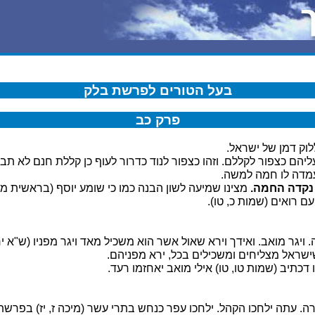
בעל הטורים לפרשת בלק
פרק כב
וק דמן של ישראל.
הם כצפור לקללם. וזהו כצפור לנוד כדרור לעוף כן קללת חנם לא תבא 
דה לו חמה למשה.
נקדה החמה.
מצינו שמיעה לשון הבנה כמו כי שומע יוסף (בראשית מב, 
עם רואים (שמות כ, טו).
ויגר מואב. ואידך וירא שאול אשר הוא משכיל מאד ויגר מפניו (ש"א יח,
שראל מצליחים ומשכילים בכל, ירא מפניהם.
 דכתיב (שמות טו, טו) אילי מואב יאחזמו רעד.
ה. עתה ילחכו הקהל. ילחכו עפר כנחש בתרי עשר (מיכה ז, יז) בפרש