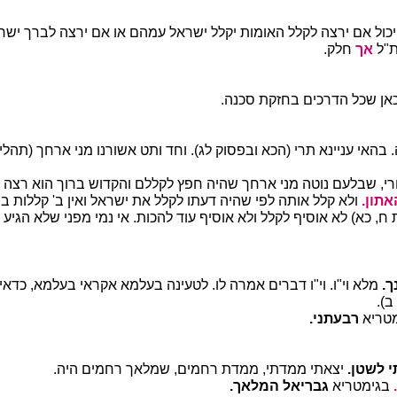
יכול אם ירצה לקלל האומות יקלל ישראל עמהם או אם ירצה לברך ישר
ת"ל
אך
חלק.
ן שכל הדרכים בחזקת סכנה.
 בהאי עניינא תרי (הכא ובפסוק לג). וחד ותט אשורנו מני ארחך (תהלי
י, שבלעם נוטה מני ארחך שהיה חפץ לקללם והקדוש ברוך הוא רצה 
אתון.
ולא קלל אותה לפי שהיה דעתו לקלל את ישראל ואין ב' קללות בי
, כא) לא אוסיף לקלל ולא אוסיף עוד להכות. אי נמי מפני שלא הגיע 
ך.
מלא וי"ו. וי"ו דברים אמרה לו. לטעינה בעלמא אקראי בעלמא, כדא
ב).
טריא
רבעתני.
י לשטן.
יצאתי ממדתי, ממדת רחמים, שמלאך רחמים היה.
בגימטריא
גבריאל המלאך.