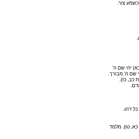
כשמע צור.
.
א) יהי שם ה'
 שם ה' מבורך.
כב, כז).
דם.
ל דהו.
כא, טו). מלמד