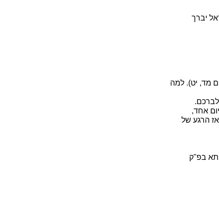
אל יברך
ם מד, יט). למה
לברכם.
ום אחד,
אז הרגע של
יתא בפ"ק